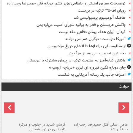
توضیحات معاون امنیتی و انتظامی وزیر کشور درباره قتل حمیدرضا رجب زاده
رویای اف-۳۵ ترکیه در بن‌بست
هافبک آلومینیوم پرسپولیسی شد
واکنش عربستان و قطر به بیانیه شورای امنیت درباره یمن
فیدان: ایران هدف پیمان دفاعی مکه نیست
آمریکا نتوانست؛ دیگران هم نمی توانند
از مظلوم‌نمایی براندازها تا افشای دروغ مراد ویسی
نخستین تصویر مسی بعد از مرگ پدر
واکنش کنایه‌آمیز به عضویت ترکیه در پیمان مشترک با عربستان
جان دوباره نگین فیروزه ای ایران «دریاچه ارومیه»
اعتراف جالب یک رسانه آمریکایی به شکست
حوادث
عامل اصلی قتل حمیدرضا رجب‌زاده
گرمای شدید در جنوب و مرکز؛
جا
دستگیر شد
ناپایداری در نوار شمالی
مر