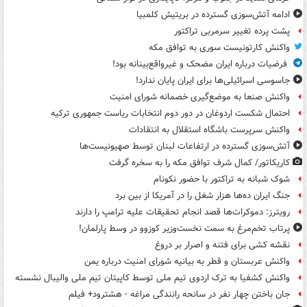
ادامه آتش‌سوزی گسترده در بریتیش کلمبیا
پشت پرده تغییر سرمربی تراکتور
واکنش کارتونیست سوری به توافق مکه
فرضیات درباره ایران مضحک و غیرواقع‌بینانه بود!
جاسوسی اسرائیلی‌ها برای ایران پایان ندارد!
واکنش صنعا به موضع‌گیری خصمانه شورای امنیت
احتمال شکست اردوغان در دور دوم انتخابات ریاست جمهوری ترکیه
واکنش سرپرست باشگاه استقلال به انتقادات
آتش‌سوزی گسترده در ارتفاعات لبنان توسط صهیونیست‌ها
کاریکاتور/ کمال شرف توافق مکه را به سخره گرفت
شوک شبانه به تراکتور با حضور نکونام
جنگ ایران ده‌ها هزار شغل را در آمریکا از بین برد
رویترز: دموکرات‌ها قصد انجام تحقیقات علیه ترامپ را دارند
پرتاب تخم‌مرغ به سمت نخست‌وزیر کوزوو در وسط پارلمان!
نقشه کشی برای فتنه و اصرار بر دروغ
واکنش عربستان و قطر به بیانیه شورای امنیت درباره یمن
واکنش کشفیا به ترک اردوی تیم ملی توسط کاپیتان تیم ملی والیبال نشسته
جان باختن چهار نفر در سانحه رانندگی مراغه - هشترود+ فیلم