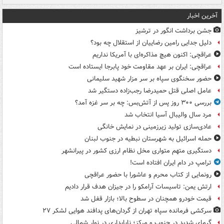
آخرین اخبار
جشن برداشت انگور در ترشیز
دلیل جدایی رامین رضاییان از استقلال چه بود؟
عراقچی: اکنون هیچ مذاکره‌ای با آمریکا نداریم
عراقچی: ایران بر عهد مقاومت خود پابرجا ایستاده است
حضور سخنگوی سپاه بر سر مزار شهید سلیمانی
عامل اصلی قتل حمیدرضا رجب‌زاده دستگیر شد
بررسی ۳۰۰ روز پس از آتش‌بس: چه بر سر غزه آمد؟
مرد سال والیبال آسیا انتخاب شد
عادی‌سازی تولید زیرزمینی در نمایش خانگی
حمله اسرائیل به شهرستان نبطیه در جنوب لبنان
دستگیری متهم متواری مخل نظام ارزی کشور در پیرانشهر
ترامپ در دام ایران افتاده است!
رونمایی از کتاب محرم و عاشورا با حضور عراقچی
ارتش یمن: تاسیسات آرامکو را در جیزان هدف قرار دادیم
قیمت خودرو همچنان در سطوح بالا؛ بازار قفل شد
سرکشی فرمانده سپاه تهران از گردان‌های پدافند هوایی لشکر ۲۷
گرمای شدید در جنوب و مرکز؛ ناپایداری در نوار شمالی