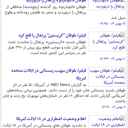
طوفان «لئوناردو» پرتغال را درنوردید
طوفان «لئوناردو» روز گذشته (پنج‌شنبه) مناطقی از
پرتغال را درنوردید و منجر به طغیان رودخانه و وقوع
سیل شد.
۱۷ بهمن ۰۴ - ۰۹:۳۵
فیلم/ طوفان "کریستین" پرتغال را فلج کرد
طوفان شدید «کریستین» پرتغال را به‌شدت تحت
تأثیر قرار داده و موجب قطع برق بیش از ۲۹۰ هزار
نفر در سراسر این کشور شده است.
۱۰ بهمن ۰۴ - ۱۷:۳۳
فیلم/ طوفان مهیب زمستانی در ایالات متحده
آمریکا
به گزارش NBC News در آمریکا، ۵۱ نفر در اثر
طوفان شدید زمستانی جان خود را از دست دادند. همچنین برخی رسانه‌های
آمریکایی گزارش دادند که حداقل ۱۰ نفر در خیابان‌های نیویورک یخ زدند و جان
باختند.
۸ بهمن ۰۴ - ۱۳:۱۷
اعلام وضعیت اضطراری در ۱۸ ایالت آمریکا
با تشدید طوفان های زمستانی در آمریکا در ۱۸ ایالت