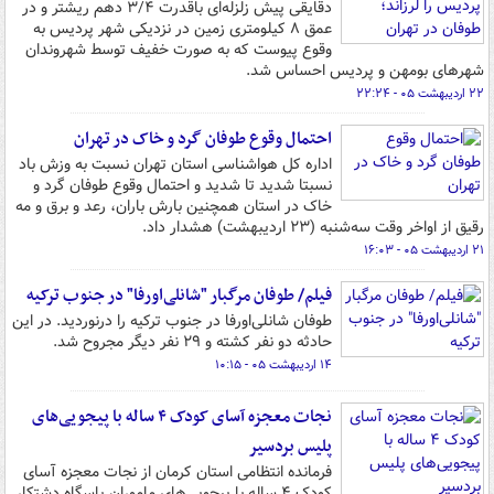
دقایقی پیش زلزله‌ای باقدرت ۳/۴ دهم ریشتر و در
عمق ۸ کیلومتری زمین در نزدیکی شهر پردیس به
وقوع پیوست که به صورت خفیف توسط شهروندان
شهرهای بومهن و پردیس احساس شد.
۲۲ اردیبهشت ۰۵ - ۲۲:۲۴
احتمال وقوع طوفان گرد و خاک در تهران
اداره کل هواشناسی استان تهران نسبت به وزش باد
نسبتا شدید تا شدید و احتمال وقوع طوفان گرد و
خاک در استان همچنین بارش باران،‌ رعد و برق و مه
رقیق از اواخر وقت سه‌شنبه (۲۳ اردیبهشت) هشدار داد.
۲۱ اردیبهشت ۰۵ - ۱۶:۰۳
فیلم/ طوفان مرگبار "شانلی‌اورفا" در جنوب ترکیه
طوفان شانلی‌اورفا در جنوب ترکیه را درنوردید. در این
حادثه دو نفر کشته و ۲۹ نفر دیگر مجروح شد.
۱۴ اردیبهشت ۰۵ - ۱۰:۱۵
نجات معجزه آسای کودک ۴ ساله با پیجویی‌های
پلیس بردسیر
فرمانده انتظامی استان کرمان از نجات معجزه آسای
کودک ۴ ساله با پیجویی‌های ماموران پاسگاه دشتکار