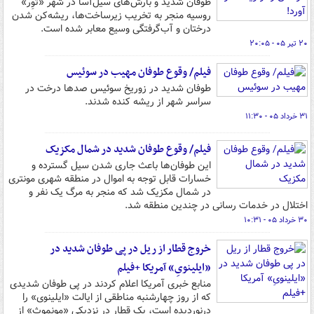
طوفان شدید و بارش‌های سیل‌آسا در شهر «توِر»
روسیه منجر به تخریب زیرساخت‌ها، ریشه‌کن شدن
درختان و آب‌گرفتگی وسیع معابر شده است.
۲۰ تیر ۰۵ - ۲۰:۰۵
فیلم/ وقوع طوفان مهیب در سوئیس
طوفان شدید در زوریخ سوئیس صدها درخت در
سراسر شهر از ریشه کنده شدند.
۳۱ خرداد ۰۵ - ۱۱:۳۰
فیلم/ وقوع طوفان‌ شدید در شمال مکزیک
این طوفان‌ها باعث جاری شدن سیل گسترده و
خسارات قابل توجه به اموال در منطقه شهری مونتری
در شمال مکزیک شد که منجر به مرگ یک نفر و
اختلال در خدمات رسانی در چندین منطقه شد.
۳۰ خرداد ۰۵ - ۱۰:۳۱
خروج قطار از ریل در پی طوفان شدید در
«ایلینویِ» آمریکا +فیلم
منابع خبری آمریکا اعلام کردند در پی طوفان شدیدی
که از روز چهارشنبه مناطقی از ایالت «ایلینوی» را
درنوردیده است، یک قطار در نزدیکی «مونموث» از