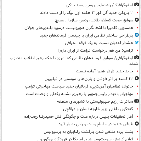
اینفوگرافیک/ راهنمای بررسی رسید بانکی
۳ بازیکن جدید گل گهر ۳ هفته اول لیگ را از دست دادند
سوابق حجت‌الاسلام طائب، رئیس سازمان بسیج
همسویی کلمبیا با اشغالگران صهیونیست درمورد بلندی‌های جولان
بازطراحی ساختار نظامی ایران با چیدمان فرماندهان جدید
هشدار احدیان نسبت به یک فرقه انحرافی
ترامپ: من هم درخواست غرامت از ایران دارم!
اینفوگرافی/ سوابق فرماندهان نظامی که امروز با حکم رهبر انقلاب منصوب
شدند
خرید جدید تارتار هنوز آماده نیست
۱۳ کشته بر اثر طوفان و باران‌های موسمی در فیلیپین
خانواده نظامیان آمریکایی، قربانیان جدید سیاست مهاجرتی ترامپ
مهاجرانی: دیدار رئیس‌جمهور با رهبری نشانه یکدلی و وحدت است
مذاکرات رژیم صهیونیستی با کشورهای منطقه
گفتگوی تلفنی وزیر خارجه آلمان و عراقچی
آغاز تحقیقات پلیس درباره علت و چگونگی قتل حمیدرضا رجب‌زاده
طوفان شدید در ماساچوست ویرانی به بار آورد
پشت پرده منتفی شدن بازگشت رضاییان به پرسپولیس
اعلام کاهش سوخت‌رسان‌های آمریکا در فرودگاه بن‌گوریون