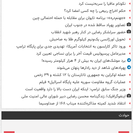
نکونام مافیا را سربه‌نیست کرد
حکم اخراج ربیعی را چه کسی امضا کرد؟
«جهنم‌دره»؛ برنامه تایوان برای مقابله با حمله احتمالی چین
تصاویر پهپاد ساقط شده در جنوب ایران
حضور سرلشکر رضایی در کنار رهبر شهید انقلاب
تحویل اورژانسی یک‌ونیم کیلوگرم طلا به صاحبش
ورود تاکر کارلسون به انتخابات آمریکا؛ تهدیدی جدی برای پایگاه ترامپ
مدیرعامل پرسپولیس قیمت آخر را برای نساجی تعیین کرد
برد موشک‌های ایران به بیش از ۴ هزار کیلومتر رسیده!
پهپادهای شاهد از دید رادارها پنهان می‌شوند
حمله اوکراین به جمهوری تاتارستان با ۱۲ کشته و ۳۹ زخمی
عملیات گروه مقاومت سوریه علیه پایگاه اسرائیل+ فیلم
وزیر جنگ سابق ترامپ: اینکه ایران دست بالا را دارد واقعیت است
اینفوگرافیک/ زندگینامه محسن رضایی دبیر شورای عالی امنیت‌ ملی
انتقاد شدید کمیته مذاکره‌کننده میناب ۱۶۸ از صداوسیما
حوادث