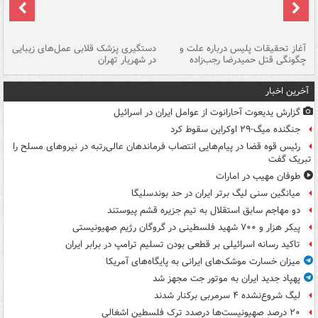
آغاز تحقیقات پلیس درباره علت و
دستگیری پزشک قلابی عمل‌های زیبایی
هش
چگونگی قتل حمیدرضا رجب‌زاده
در شهریار تهران
ها
آخرین اخبار
گزارش یدیعوت آحارانوت از عوامل ایران در اسرائیل
جنگنده میگ-۲۹ اوکراین سقوط کرد
رئیس قوه قضا در پیام‌هایی انتصاب‌ فرماندهان عالی‌رتبه در نیروهای مسلح را
تبریک گفت
طوفان مهیب در امارات
میانگین سنی لیگ برتر ایران در حد بوندسلیگا
دو مهاجم سابق استقلال به تیم جزیره قشم پیوستند
پیکر هزار و ۷۰۰ شهید فلسطینی در گروگان رژیم صهیونیستی
تاکید رسانه اسرائیلی بر قطعی بودن تسلیم ترامپ در برابر ایران
میزان خسارت موشک‌های ایرانی به پایگاه‌های آمریکا
پهپاد جدید ایران به موتور جت مجهز شد
لیگ شروع‌نشده ۴ سرمربی برکنار شدند
۲۰ درصد صهیونیست‌ها درصدد ترک فلسطین اشغالی