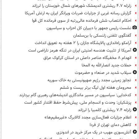
زلزله ۴.۷ ریشتری اندیمشک شهرهای شمال خوزستان را لرزاند
گزارش رسانه غربی از جزئیات ضربات ویرانگر ایران به ارتش آمریکا
احکام انتصاب شش فرمانده عالی‌رتبه از سوی فرمانده کل قوا
نشست رئیس جمهور با دبیران کل احزاب و سیاسیون
گفتگوی تلفنی زلنسکی با بن‌سلمان
آرامکو راه‌اندازی پالایشگاه جازان را ۲ هفته به تعویق انداخت
آمریکا از تثبیت هندسه امنیتی ایران در تنگه هرمز ناراضی است
انهدام ۸ مخفیگاه عناصر داعش در استان کرکوک عراق
حملات جدید انصارالله به المخا
سیلاب شدید در صنعاء و حضرموت
تجاوز زمینی مجدد رژیم صهیونیستی به خاک سوریه
محرومان هفته اول لیگ برتر بیست و ششم
کدخدایی: سیاسیون در مسیر ماندگاری اندیشه‌های رهبری گام بردارند
پزشکیان: وحدت و انسجام ملی، پیش‌شرط حفظ اقتدار کشور است
زلزله ۷.۴ ریشتری کلمبیا را لرزاند
اعلام جزئیات فعال‌سازی مجدد کالابرگ «غیرمقیم‌ها»
کاهش دمای تهران از فردا
آتش‌سوزی مهیب در یک مرکز خرید در اندونزی