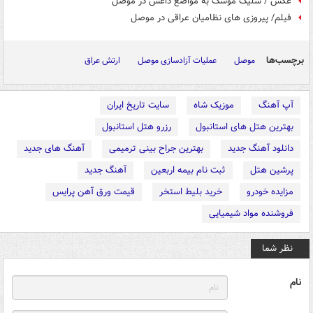
عکس / شلیک موشک به مواضع داعش در موصل
فیلم/ پیروزی های نظامیان عراقی در موصل
برچسب‌ها
موصل
عملیات آزادسازی موصل
ارتش عراق
آپ آهنگ
موزیک شاه
سایت تاریخ ایران
بهترین هتل های استانبول
رزرو هتل استانبول
دانلود آهنگ جدید
بهترین جراح بینی ترمیمی
آهنگ های جدید
پرشین هتل
ثبت نام بیمه اربعین
آهنگ جدید
مزایده خودرو
خرید بلیط استخر
قیمت ورق آهن پرایس
فروشنده مواد شیمیایی
نظر شما
نام