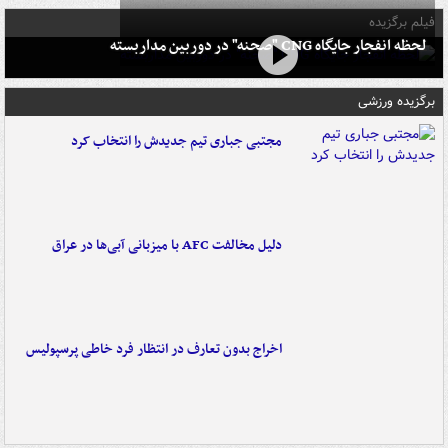
فیلم برگزیده
لحظه انفجار جایگاه CNG "صحنه" در دوربین مداربسته
برگزیده ورزشی
مجتبی جباری تیم جدیدش را انتخاب کرد
دلیل مخالفت AFC با میزبانی آبی‌ها در عراق
اخراج بدون تعارف در انتظار فرد خاطی پرسپولیس