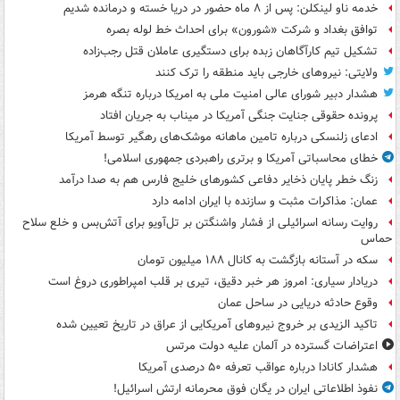
خدمه ناو لینکلن: پس از ۸ ماه حضور در دریا خسته و درمانده‌ شدیم
توافق بغداد و شرکت «شورون» برای احداث خط لوله بصره
تشکیل تیم کارآگاهان زبده برای دستگیری عاملان قتل رجب‌زاده
ولایتی: نیروهای خارجی باید منطقه را ترک کنند
هشدار دبیر شورای عالی امنیت ملی به امریکا درباره تنگه هرمز
پرونده حقوقی جنایت جنگی آمریکا در میناب به جریان افتاد
ادعای زلنسکی درباره تامین ماهانه موشک‌های رهگیر توسط آمریکا
خطای محاسباتی آمریکا و برتری راهبردی جمهوری اسلامی!
زنگ خطر پایان ذخایر دفاعی کشورهای خلیج فارس هم به صدا درآمد
عمان: مذاکرات مثبت و سازنده با ایران ادامه دارد
روایت رسانه اسرائیلی از فشار واشنگتن بر تل‌آویو برای آتش‌بس و خلع سلاح
حماس
سکه در آستانه بازگشت به کانال ۱۸۸ میلیون تومان
دریادار سیاری: امروز هر خبر دقیق، تیری بر قلب امپراطوری دروغ است
وقوع حادثه دریایی در ساحل عمان
تاکید الزیدی بر خروج نیروهای آمریکایی از عراق در تاریخ تعیین شده
اعتراضات گسترده در آلمان علیه دولت مرتس
هشدار کانادا درباره عواقب تعرفه ۵۰ درصدی آمریکا
نفوذ اطلاعاتی ایران در یگان فوق محرمانه ارتش اسرائیل!