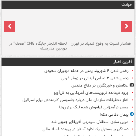
حوادث
ای
هشدار نسبت به وفوع تندباد در تهران
لحظه انفجار جایگاه CNG "صحنه" در
دس
دوربین مداربسته
ات
آخرین اخبار
زخمی شدن ۴ شهروند یمنی در حمله مزدوران سعودی
زخمی شدن ۳ نظامی لبنانی در زوطر غربی
عکاسان و خبرنگاران در دفاع مقدس
ورود فرمانده تروریست‌های آمریکایی به تل‌آویو
آغاز تحقیقات سازمان ملل درباره جاسوسی کارمندش برای اسرائیل
مسیر درآمدزایی فراموش شده لیگ برتری‌ها
پیمان دفاعی مکه!
مربی سابق استقلال سرمربی آفریقای جنوبی شد
دستگیری مسئول یک اداره آستارا در پرونده فساد مالی