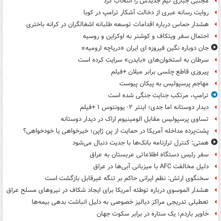
مجتبی جباری تیم جدیدش را انتخاب کرد
روایت رسانه عبری از دخالت آشکار ترامپ در کوبا
هشدار حماس درباره اقدامات توسعه طلبانه اشغالگران در کرانه باختری
احتمال سفر ویتکاف و کوشنر به اوکراین و روسیه
جان دوباره نگین فیروزه ای ایران «دریاچه ارومیه»
سرطان به استخوان‌های «بایدن» سرایت کرده است
پیروزی قاطع چلسی برابر میلان +فیلم
مهاجم پرسپولیس به پیکان پیوست
ترامپ، مرتکب جنایت جنگی شده است
دیدار دوستانه اما جدی؛ اینتر ۲- یوونتوس ۱ +فیلم
تساوی پرسپولیس مقابل الومینیوم اراک در دیدار دوستانه
پشت‌پرده مداخله آمریکا در حمایت از یِن ژاپن؛ خیرخواهی یا خودخواهی؟
همتی: کنترل ترازنامه بانک‌ها با جدیت دنبال می‌شود
سفر رئیس دستگاه اطلاعاتی عربستان به عراق
دلیل مخالفت AFC با میزبانی آبی‌ها در عراق
سخنگوی ارتش: نظم ایرانی حاکم بر تنگه غیرقابل بازگشت است
هشدار الموسوی درباره توطئه آمریکا برای ایجاد شکاف در نیروهای مسلح عراق
تعطیلی تدریجی مراکز دیالیز خصوصی به دلیل انباشت بدهی بیمه‌ها
خاویر باردم؛ یک ستاره در برابر سکوت جهان