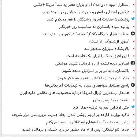
استقرار انبوه «دی‌اف‑۱۷» و پایان عصر پدافند آمریکا +عکس
درگیری اعضای داعش و نیروهای جولانی در سیده زینب
پزشکیان: جنایات امروز واشنگتن را هم محکوم کنید
بیانیه سپاه پاسداران به مناسبت روز خبرنگار
لحظه انفجار جایگاه CNG "صحنه" در دوربین مداربسته
"سوپر ال‌نینو"در راه است؟
پالایشگاه سیزران منفجر شد
فارن افرز: جنگ با ایران یک فاجعه است
تصاویر دیده‌ نشده از دو فرمانده شهید موشکی
پاکستان: باید در برابر اسرائیل متحد شویم
جزئیات جدید از نفتکش منفجر شده در هرمز
پاسخ معنادار هوافضای سپاه به تهدیدات آمریکایی‌ها
هشدار ارشدترین ژنرال آمریکا درباره محدودیت‌های نظامی علیه ایران
مقصد جدید پسر زیدان
حتی اوکراین هم به ترکیه حمله کرد
تاکید وزارت خارجه بر لزوم روشن شدن ابعاد جنایت تروریستی مزار شریف
از این به بعد دیگر نامه‌های استقلال را امضا نمی‌کنم
خدمه ناو لینکلن: پس از ۸ ماه حضور در دریا خسته و درمانده‌ شدیم