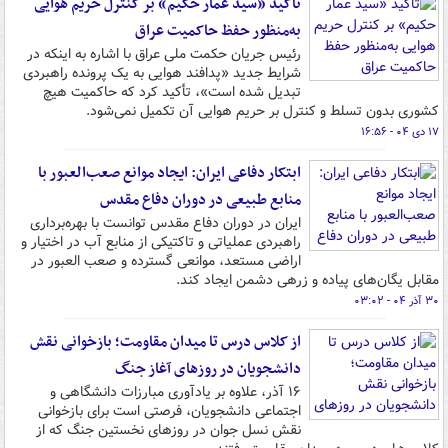
تأکید «سید عمار حکیم» بر کنترل حریم هوایی
به‌منظور حفظ حاکمیت عراق
رئیس جریان حکمت ملی عراق با اشاره به اینکه در
شرایط جدید «پدافند هوایی به یک پرونده راهبردی
تبدیل شده است»، تأکید کرد که حاکمیت هیچ
کشوری بدون تسلط و کنترل بر حریم هوایی آن تکمیل نمی‌شود.
۱۷ دی ۰۴ - ۱۶:۵۶
ابتکار دفاعی ایران: ایجاد موانع صعب‌العبور با
منابع طبیعی در دوران دفاع مقدس
ایران در دوران دفاع مقدس توانست با بهره‌برداری
راهبردی عملیاتی و تاکتیکی از منابع آب در اختیار و
اراضی مستعد، موانعی گسترده و صعب العبور در
مقابل یگان‌های پیاده و زرهی دشمن ایجاد کند.
۳۰ آذر ۰۴ - ۰۳:۰۲
از کلاس درس تا میدان مقاومت؛ بازخوانی نقش
دانشجویان در روزهای آغاز جنگ
۱۶ آذر، علاوه بر یادآوری مبارزات دانشگاهی و
اجتماعی دانشجویان، فرصتی است برای بازخوانی
نقش نسل جوان در روزهای نخستین جنگ که از