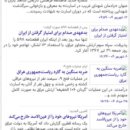
شماره جدید ماهنامه فرهنگی تاریخی شاهد یاران با
عنوان «یادمان شهدای غریب در اسارت» به معرفی و بازخوانی سرگذشت
شهدایی پرداخته است که در دوران اسارت به شهادت رسیدند...
۱۲ شهریور ۰۴ - ۰۹:۵۹
پس از قطعنامه ۵۹۸ صورت گرفت؛
بدعهدی صدام برای امتیاز گرفتن از ایران
تنها سه روز بعد از اینکه ایران قطعنامه ۵۹۸ را
پذیرفت، سپاه سوم ارتش متجاوز عراق، با استعداد ۱۳ لشکر، تهاجم خود را در
روز جمعه ۳۱ تیر ۱۳۶۷ آغاز کرد.
۸ شهریور ۰۴ - ۱۸:۳۴
ایام عملیات فتح ۹؛
ضربه سنگین به گارد ریاست‌جمهوری عراق
در عملیات فتح ۹، سیصد نفر از نیروهای عراقی
کشته و زخمی شدند و چهل نفر از آنان به اسارت
درآمدند. در این عملیات "گردان ۱۰۶ الخفیفه" ارتش عراق به صورت کامل
منهدم شد و...
۲۵ مرداد ۰۴ - ۱۵:۲۵
العربی الجدید:
آمریکا نیروهای خود را از عین‌الاسد خارج می‌کند
یک رسانه قطری گزارش داد که آمریکا به دولت عراق
خبر داده است که به‌زودی صدها نظامی خود را از