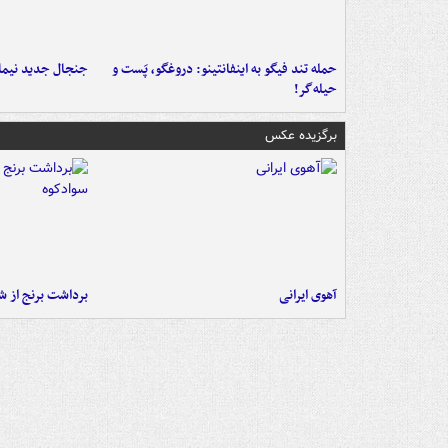
حمله تند فیگو به اینفانتینو: دروغگو، پَست‌ و
جنجال جدید نیمار
حیله‌گر!
برگزیده عکس
آهوی ایرانی
برداشت برنج از ش