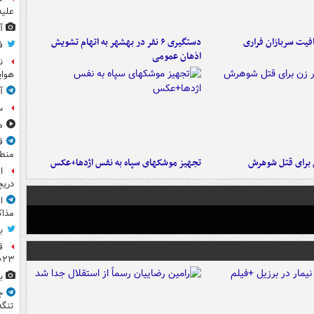
علیه
آ
فیت سربازان فراری
دستگیری ۶ نفر در بهشهر به اتهام تشویش
ف
اذهان عمومی
ن
هوای
آ
س
مشا
ق
منطق
ن برای قتل شوهرش
تجهیز موشکهای سپاه به نفس اژدها+عکس
ا
دریچ
ا
مذاک
ب
ق
۲۰۲۳ ر
ب
ج
تنگه