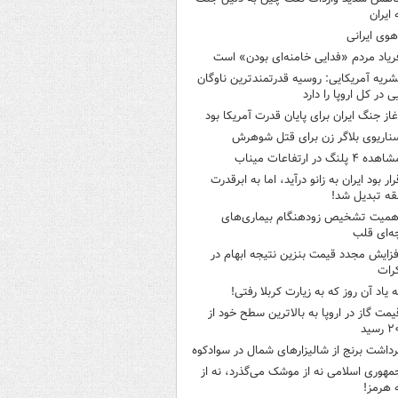
 ایران
هوی ایرانی
ریاد مردم «فدایی خامنه‌ای بودن» است
شریه آمریکایی: روسیه قدرتمندترین ناوگان
ی در کل اروپا را دارد
غاز جنگ ایران برای پایان قدرت آمریکا بود
ناریوی بلاگر زن برای قتل شوهرش
هده ۴ پلنگ در ارتفاعات میناب
رار بود ایران به زانو درآید، اما به ابرقدرت
ه تبدیل شد!
همیت تشخیص زودهنگام بیماری‌های
ه‌ای قلب
فزایش مجدد قیمت بنزین نتیجه ابهام در
رات
ه یاد آن روز که به زیارت کربلا رفتی!
یمت گاز در اروپا به بالاترین سطح خود از
سید
رداشت برنج از شالیزارهای شمال در سوادکوه
مهوری اسلامی نه از موشک می‌گذرد، نه از
 هرمز!