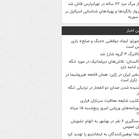
 مرگ مرد ۷۲ ساله در تهرانپارس فاش شد
رواز بالگردها و پهپادهای شناسایی اسرائیل بر
 سوریه
ن اخبار
جورلو: ایجاد دوقطبی «جنگ و صلح‌» بازی
ن است
لابرگ ۳ گروه شارژ شد
اکستان: تلاش‌های دیپلماتیک در مورد تنگه
 ادامه دارد
فیر ایران در ژاپن: همان فاجعه هیروشیما در
تکرار است
نیده شدن صدای دو انفجار در نزدیکی تنگه
ز
کذیب شایعه معافیت سربازان فراری
روزنامه‌های ورزشی امروز پنج‌شنبه ۱۵ مرداد
۱
دستگیری ۶ نفر در بهشهر به اتهام تشویش
ن عمومی
یفا توهین‌کنندگان به اینفانتینو را تهدید کرد