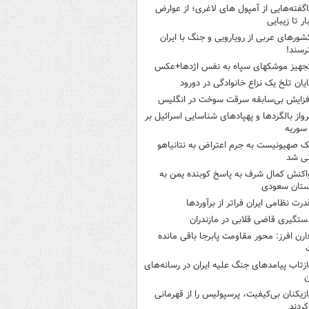
اگفته‌هایی از آمپول های لاغری؛ از عوارض
ار تا زیبایی
شورهای عربی از رویارویی و جنگ با ایران
رسند!
جهیز موشکهای سپاه به نفس اژدها+عکس
ایان تلخ یک نزاع خانوادگی در دورود
فزایش بی‌سابقه سرقت سوخت در انگلیس
رواز بالگردها و پهپادهای شناسایی اسرائیل بر
 سوریه
ک صهیونیست به جرم اعتراض به نتانیاهو
نی شد
اکنش کمال شرف به پاسخ کوبنده یمن به
ستان سعودی
درت نظامی ایران فراتر از برآوردها
ستگیری قاضی قلابی در مازندران
ارن افرز: محور مقاومت پابرجا باقی مانده
ازتاب پیامدهای جنگ علیه ایران در رسانه‌های
ن
ازیکنان بی‌کیفیت، پرسپولیس را از قهرمانی
کردند