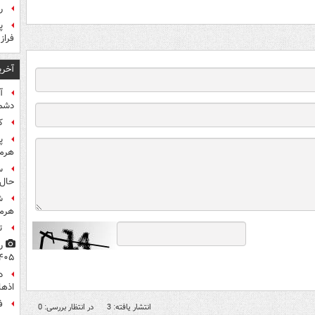
راز
پ
فراز
آخری
آ
دشم
کا
پ
هرمز
س
حال 
ش
هرم
ت
۴۰۵
اذها
ف
انتشار یافته: 3
در انتظار بررسی: 0