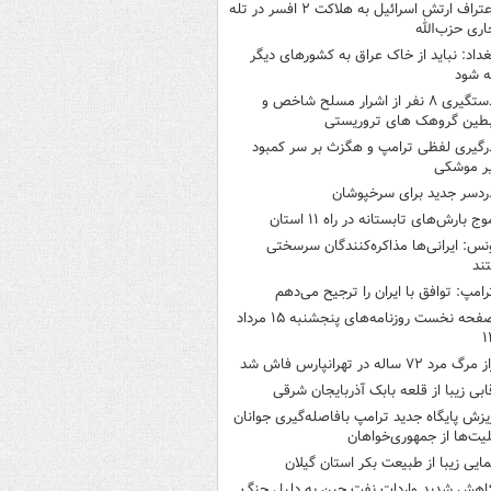
اعتراف ارتش اسرائیل به هلاکت ۲ افسر در تله
اری حزب‌الله
غداد: نباید از خاک عراق به کشورهای دیگر
ه شود
دستگیری ۸ نفر از اشرار مسلح شاخص و
بطین گروهک های تروریستی
رگیری لفظی ترامپ و هگزث بر سر کمبود
ر موشکی
ردسر جدید برای سرخپوشان
وج بارش‌های تابستانه در راه ۱۱ استان
نس: ایرانی‌ها مذاکره‌کنندگان سرسختی
ند
رامپ: توافق با ایران را ترجیح می‌دهم
صفحه نخست روزنامه‌های پنجشنبه ۱۵ مرداد
۱
 مرگ مرد ۷۲ ساله در تهرانپارس فاش شد
ابی زیبا از قلعه بابک آذربایجان شرقی
یزش پایگاه جدید ترامپ بافاصله‌گیری جوانان
لیت‌ها از جمهوری‌خواهان
مایی زیبا از طبیعت بکر استان گیلان
اهش شدید واردات نفت چین به دلیل جنگ