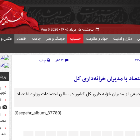
پنجشنبه ۱۵ مرداد ۱۴۰۵ -
Aug 6 2026
ی
دفاع و امنیت
جهاد و مقاومت
حسینیه
فرهنگ و هنر
جامعه
اقتصاد
عکس و ف
۳ نظر
چاپ
پربا
اد با مدیران خزانه‌داری کل
پ
نجیب
 جمعی از مدیران خزانه داری کل کشور در سالن اجتماعات وزارت اقتصاد
آ
ت
{$sepehr_album_37780}
مصد
ت
شد