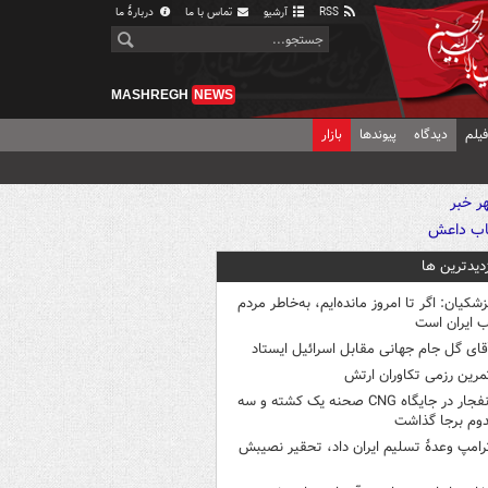
RSS
آرشیو
تماس با ما
دربارهٔ ما
MASHREGH
NEWS
یلم
دیدگاه
پیوندها
بازار
زدیدترین ها
زشکیان: اگر تا امروز مانده‌ایم، به‌خاطر مردم
 ایران است
قای گل جام جهانی مقابل اسرائیل ایستاد
مرین رزمی تکاوران ارتش
انفجار در جایگاه CNG صحنه یک کشته و سه
وم برجا گذاشت
رامپ وعدۀ تسلیم ایران داد، تحقیر نصیبش