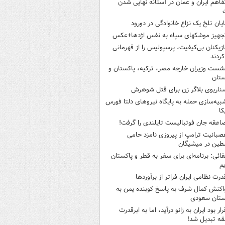
فاهم ایران و عمان در آستانه نهایی شدن
ایان تلخ یک نزاع خانوادگی در دورود
جهیز موشکهای سپاه به نفس اژدها+عکس
ازیکنان بی‌کیفیت، پرسپولیس را از قهرمانی
کردند
شست وزیران خارجه مصر، ترکیه، پاکستان و
ستان
ناریوی بلاگر زن برای قتل شوهرش
بیه‌سازی حمله به پایگاه نیروهای دلتا فورس
کا
اعقه جان فوتبالیست تایلندی را گرفت!
صبانیت ترامپ از پیروزی نامزد حامی
طین در میشیگان
قائی: برنامه‌ای برای سفر به قطر و پاکستان
یم
درت نظامی ایران فراتر از برآوردها
اکنش کمال شرف به پاسخ کوبنده یمن به
ستان سعودی
رار بود ایران به زانو درآید، اما به ابرقدرت
ه تبدیل شد!