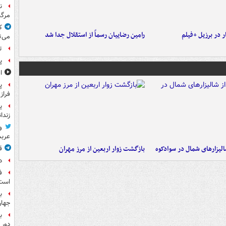
ن
مرگب
ک
 در برزیل +فیلم
رامین رضاییان رسماً از استقلال جدا شد
می‌ت
ت
پ
ا
پ
فراز
ی
زندا
و
عرب
الیزارهای شمال در سوادکوه
بازگشت زوار اربعین از مرز مهران
ق
د
ف
است
ب
جها
ب
دور 