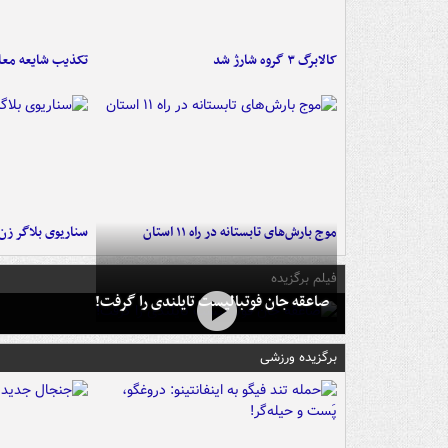
کالابرگ ۳ گروه شارژ شد
تکذیب شایعه معا
موج بارش‌های تابستانه در راه ۱۱ استان
سناریوی بلاگر ز
فیلم برگزیده
صاعقه جان فوتبالیست تایلندی را گرفت!
برگزیده ورزشی