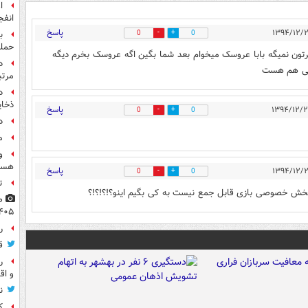
انفج
پاسخ
0
0
ب
حمل
رتون نمیگه بابا عروسک میخوام بعد شما بگین اگه عروسک بخرم دیگه
ایی هم هست
مرت
د
ذخای
پاسخ
0
0
د
م
و
هست
پاسخ
0
0
ت
 و بخش خصوصی بازی قابل جمع نیست به کی بگیم اینو؟!؟!؟!؟
۴۰۵
راز
ق
ر
و اق
ن
ک