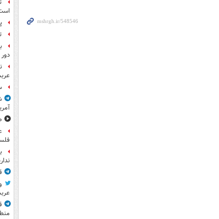
ت
است
پ
ت
ب
دور 
ن
عرب
س
ش
آمری
ص
ع
فلس
ب
ندار
ق
و
عرب
ق
منطق