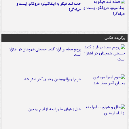
حمله تند فیگو به اینفانتینو: دروغگو، پَست‌ و
حیله‌گر!
برگزیده عکس
پرچم سیاه بر فراز گنبد حسینی همچنان در اهتزاز
است
حرم امیرالمومنین محیای آخر صفر شد
حال و هوای سامرا بعد از ایام اربعین