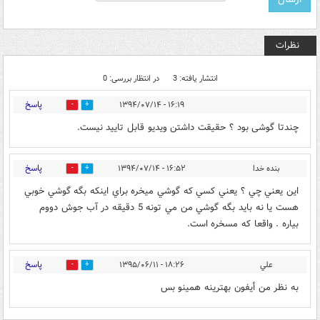
نظرات
انتشار یافته: 3
در انتظار بررسی: 0
پاسخ
۱۶:۱۹ - ۱۳۹۴/۰۷/۱۴
0
0
چندتا گوشی بود ؟ حقیقت داشتن ویدیو قابل تایید نیست.
پاسخ
بنده خدا
۱۶:۵۲ - ۱۳۹۴/۰۷/۱۴
0
0
اين يعني چي ؟ يعني كسي كه گوشي ميخره براي اينكه بگه گوشي خوبي
هست يا نه بايد بگه گوشي من مي تونه 5 دقيقه در آب جوش دووم
بياره . واقعا كه مسخره است.
پاسخ
علي
۱۸:۲۶ - ۱۳۹۵/۰۶/۱۱
0
0
به نظر من أيفون بهترينه همينو بس