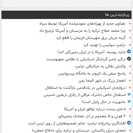
پربازدیدترین ها
تصاویر جدید از پهپادهای منهدم‌شده آمریکا توسط سپاه
چرا محمد صلاح ترکیه را به عربستان و آمریکا ترجیح داد
گربه جریان برق شهرستان فریمان را قطع کرد
ترامپ سوئیس را تهدید کرد
شاید روسیه، آمریکا را در ایران زمین‌گیر کند!
درگیر شدن گردشگر اسپانیایی با نظامی صهیونیست
واکنش بقائی به خیالبافی ترامپ
پاسخ منفی یک لژیونر به باشگاه پرسپولیس
انفجار بزرگ در شهر المخا یمن
دروازه‌بان اسپانیایی در یک‌قدمی بازگشت به استقلال
استقبال خاص دخترک عراقی از زائران اربعین حسینی
ماموریت در حال پایان است!
ادعای بسنت درباره توافق ایران و آمریکا
۶ فوتی و ۵ مصدوم بر اثر تصادف زنجیره‌ای
افشاگری برادرزاده ترامپ: تمام تصمیم‌هایش از روی ترس است
امضای سران پاکستان، عربستان و ترکیه برای «دفاع جمعی»