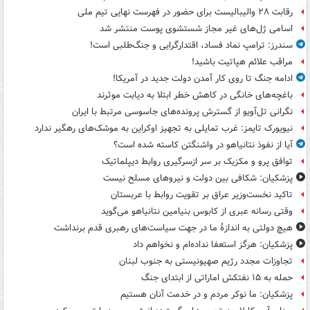
رقابت ۲۸ والیبالیست برای حضور در فهرست نهایی تیم ملی
اسامی ژل‌های غیر مجاز شستشوی پوست منتشر شد
سندرز: ترامپ نماد فساد، اقتدارگرایی و جنگ‌طلبی است!
مراقب علائم هپاتیت باشید!
ادامه جنگ تا روی کار آمدن دولت جدید در آمریکا!
باغچه‌های خانگی در کاهش خطر ابتلا به دیابت موثرند
نگرانی تل‌آویو از گسترش پرونده‌های جاسوسی مرتبط با ایران
نیویورک تایمز: غرب تمایلی به تجهیز اوکراین به موشک‌های رهگیر ندارد
آیا از نفوذ نتانیاهو در واشنگتن کاسته شده است؟
توافق پرو و مکزیک بر سر ازسرگیری روابط دیپلماتیک
پزشکیان: شکافی بین دولت و نیروهای مسلح نیست
تاکید نخست‌وزیر عراق بر تقویت روابط با عربستان
وقتی رسانه عبری از کابوس بنیامین نتانیاهو می‌گوید
هیچ دولتی به اندازۀ ما در جهت سیاست‌های رهبری قدم برنداشت
پزشکیان: هرگز استعفا نداده‌ام و نخواهم داد
تجاوزات مجدد رژیم صهیونیستی به جنوب لبنان
حمله به ۱۵ نفتکش‌ اماراتی از ابتدای جنگ
پزشکیان: ما نوکر مردم و در خدمت آنان هستیم