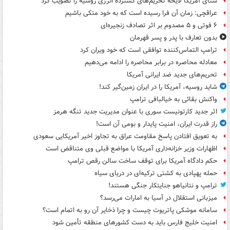
سنای آمریکا لایحه تحریم‌های گسترده انرژی روسیه را تصویب کرد
عراقچی: زمان آن فرا رسیده است که به خود متکی باشیم
۶ فوتی و ۵ مصدوم بر اثر تصادف زنجیره‌ای
بدون تعارف با پدر و پسر قهرمان
ترامپ التماس‌کننده توافقی است که خود ویران کرد
معادله محاصره در برابر محاصره را ادامه می‌دهیم
تحریم‌های جدید ضد ایرانی آمریکا
شاید روسیه، آمریکا را در ایران زمین‌گیر کند!
واکنش بقائی به خیالبافی ترامپ
اثر جدید کارتونیست سوری با عنوان مدیریت جدید تنگه هرمز
راز قدرت ایران، امنیت پایدار و بومی آن است!
به تعویق افتادن پاسخ مقاومت عراق به تجاوز اخیر آمریکایی سعودی
اظهارات وزیر خزانه‌داری آمریکا با مواضع قبلی وی متناقض است
حکم دادگاه آمریکا برای توقف ساخت سالن رقص ترامپ
حمله پهپادی به کشتی ترکیه‌ای در دریای سیاه
ترامپ و نتانیاهو جنایتکار جنگی هستند!
میزبانی استقلال در آسیا به امارات می‌رسد؟
سامانه موشکی پاتریوت چیست و چرا ذخایر آن رو به اتمام است؟
امنیت خلیج فارس باید به دست کشورهای منطقه تأمین شود