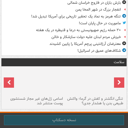
بارش باران در فاروج خراسان شمالی
انفجار بزرگ در شهر المخا یمن
تنگه هرمز به نماد یک تحقیر تاریخی برای آمریکا تبدیل شد!
ماموریت در حال پایان است!
۲۰ حمله رژیم صهیونیستی به درعا و قنیطره در یک هفته
خیزش مردم لبنان علیه دولت سازشکار و خائن
معترضان آرژانتینی پرچم آمریکا را پایین کشیدند
شکاف‌های عمیق در اسرائیل!
سلامت
تنگی انگشتر و کفش در گرما؛ واکنش
اسامی ژل‌های غیر مجاز شستشوی
مر
طبیعی بدن یا هشدار جدی؟
پوست منتشر شد
نسخه دسکتاپ