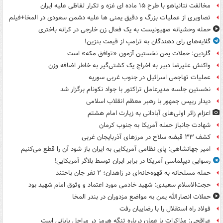
مخالفت نتانیاهو با طرح ۱۵ ماده ای غزه و تکرار لفاظی علیه ایران
تصاویری از عملیات بزرگ و دقیق یمنی ها علیه دشمن سعودی در المخا+فیلم
حمله وحشیانه صهیونیست به یک فعال زن خارجی در کرانه باختری
گلایه‌های رای دهندگان به ترامپ از قیمت بنزین!
گاردین: حملات یمن نخستین آزمون «توافق مکه» است
واکنش علیرضا دبیر به اخراج یک کشتی‌گیر به خاطر اضافه وزن
عملیات تهاجمی اسرائیل در جنوب غربی سوریه
نخستین جلسه مدیرعامل تراکتور با جواد نکونام برگزار شد
دیدار رییس جمهور با رهبر معظم انقلاب اسلامی
اعزام زائر اولی‌های آبادانی به زیارت امام هشتم
شهادت جانباز حمله آمریکا به جنوب کرمان
کشف ۳۳ قبضه سلاح در مرزهای آذربایجان غربی
امیر جهانشاهی: پای نظامی آمریکایی به ایران باز شود آن را قطع می‌کنیم
رسوایی دیپلماسی آمریکا در برابر ایران توسط بلاگر آمریکایی!
حمله مسلحانه به قهوه‌خانه‌ای در زاهدان؛ ۲ نفر جان باختند
حجت‌الاسلام سعیدی: شهید خادمی مورد اعتماد و وثوق امام شهید بود
حملات انصارالله یمن به مواضع مزدوران در بندر المخا
فولاد راه استقلال را با رضاییان رفت
عراقچی: مذاکرات با عمان درباره تنگه هرمز در مراحل پایانی است