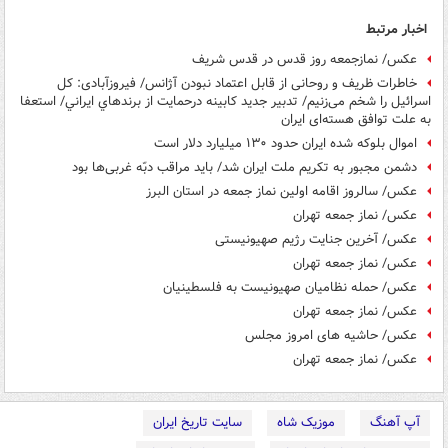
اخبار مرتبط
عکس/ نمازجمعه روز قدس در قدس شریف
خاطرات ظریف و روحانی از قابل اعتماد نبودن آژانس/ فیروزآبادی: کل
اسرائیل را شخم می‌زنیم/ تدبير جديد کابينه درحمايت از برندهاي ايراني/ استعفا
به علت توافق هسته‌ای ایران
اموال بلوکه شده ایران حدود ۱۳۰ میلیارد دلار است
دشمن مجبور به تکریم ملت ایران شد/ باید مراقب دبّه غربی‌ها بود
عکس/ سالروز اقامه اولین نماز جمعه در استان البرز
عکس/ نماز جمعه تهران
عکس/ آخرین جنایت رژیم صهیونیستی
عکس/ نماز جمعه تهران
عکس/ حمله نظامیان صهیونیست به فلسطینیان
عکس/ نماز جمعه تهران
عکس/ حاشیه های امروز مجلس
عکس/ نماز جمعه تهران
آپ آهنگ
موزیک شاه
سایت تاریخ ایران