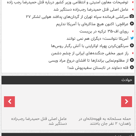
توضیحات معاون امنیتی و انتظامی وزیر کشور درباره قتل حمیدرضا رجب زاده
عامل اصلی قتل حمیدرضا رجب‌زاده دستگیر شد
سرکشی فرمانده سپاه تهران از گردان‌های پدافند هوایی لشکر ۲۷
عراقچی: اکنون هیچ مذاکره‌ای با آمریکا نداریم
رویای اف-۳۵ ترکیه در بن‌بست
آمریکا نتوانست؛ دیگران هم نمی توانند
سرنگون‌کردن پهپاد اوکراینی با آتش رگبار روس‌ها
راز عبور مخفی جنگنده‌های ایرانی از چشم دشمن
از مظلوم‌نمایی براندازها تا افشای دروغ مراد ویسی
قله دماوند در تابستان سفیدپوش شد!
حوادث
حمله مسلحانه به قهوه‌خانه‌ای در
عامل اصلی قتل حمیدرضا رجب‌زاده
گر
زاهدان؛ ۲ نفر جان باختند
دستگیر شد
نا