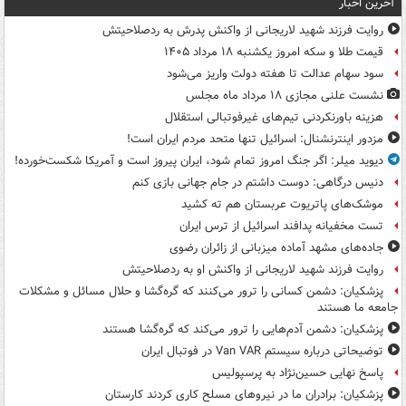
آخرین اخبار
روایت فرزند شهید لاریجانی از واکنش پدرش به ردصلاحیتش
قیمت طلا و سکه امروز یکشنبه ۱۸ مرداد ۱۴۰۵
سود سهام عدالت تا هفته دولت واریز می‌شود
نشست علنی مجازی ۱۸ مرداد ماه مجلس
هزینه باورنکردنی تیم‌های غیرفوتبالی استقلال
مزدور اینترنشنال: اسرائیل تنها متحد مردم ایران است!
دیوید میلر: اگر جنگ امروز تمام شود، ایران پیروز است و آمریکا شکست‌خورده!
دنیس درگاهی: دوست داشتم در جام جهانی بازی کنم
موشک‌های پاتریوت عربستان هم ته‌ کشید
تست مخفیانه پدافند اسرائیل از ترس ایران
جاده‌های مشهد آماده میزبانی از زائران رضوی
روایت فرزند شهید لاریجانی از واکنش او به ردصلاحیتش
پزشکیان: دشمن کسانی را ترور می‌کنند که گره‌گشا و حلال مسائل و مشکلات
جامعه ما هستند
پزشکیان: دشمن آدم‌هایی را ترور می‌کند که گره‌گشا هستند
توضیحاتی درباره سیستم Van VAR در فوتبال ایران
پاسخ نهایی حسین‌نژاد به پرسپولیس
پزشکیان: برادران ما در نیروهای مسلح کاری کردند کارستان