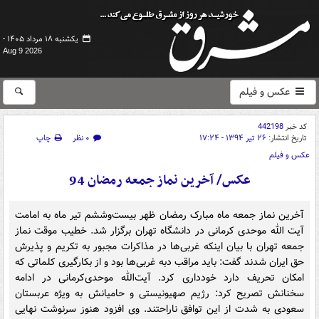
یکشنبه ۱۸ مرداد ۱۴۰۵ -
Aug 9 2026
عکس و فیلم
کد خبر
442198
تاریخ انتشار:
۲۶ تیر ۱۳۹۴ - ۱۷:۲۴
۰ نظر
چاپ
عکس و فیلم
عکس/ آخرین نماز جمعه رمضان 94
آخرین نماز جمعه ماه مبارک رمضان ظهر بیست‌وششم تیر ماه به امامت
آیت الله موحدی کرمانی در دانشگاه تهران برگزار شد. خطیب موقت نماز
جمعه تهران با بیان اینکه غربی‌ها در مذاکرات مجبور به تکریم و پذیرش
حق ایران شدند گفت: باید مراقب دبه غربی‌ها بود و از بکارگیری کلماتی که
امکان تحریف دارد خودداری کرد. آیت‌الله موحدی‌کرمانی در ادامه
سخنانش تصریح کرد: رژیم صهیونیستی و حامیانش به‌ ویژه عربستان
سعودی به شدت از این توافق ناراحتند. وی افزود هنوز سرنوشت نهایی