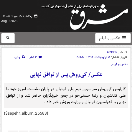
یکشنبه ۱۸ مرداد ۱۴۰۵ -
Aug 9 2026
عکس و فیلم
کد خبر
409302
تاریخ انتشار:
۵ اردیبهشت ۱۳۹۴ - ۱۸:۵۵
۳ نظر
چاپ
عکس و فیلم
عکس/ کی‌روش پس از توافق نهایی
کارلوس کی‌روش سر مربی تیم ملی فوتبال در پایان نشست امروز خود با
علی کفاشیان و رضا حسنی‌خو در جمع خبرنگاران حاضر شد و از توافق
نهایی با فدراسیون فوتبال و وزارت ورزش خبر داد .
{$sepehr_album_25583}