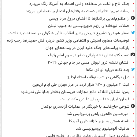
جنگ تاج و تخت در منطقه؛ وقتی اعتماد به آمریکا رنگ می‌بازد
رسانه عبری: نتانیاهو دست به رفتارهای انتحاری انتخاباتی می‌زند
از مظلوم‌نمایی براندازها تا افشای دروغ مراد ویسی
حملات توپخانه‌ای رژیم صهیونیستی به جنوب لبنان
صفار هرندی: تشییع تاریخی رهبر انقلاب تاثیر شگرفی بر صحنه نبرد داشت
توضیحات معاون امنیتی و انتظامی وزیر کشور درباره قتل حمیدرضا رجب زاده
بازتاب پیامدهای جنگ علیه ایران در رسانه‌های جهان
نصب کتیبه‌های دهه پایانی صفر در حرم امام رئوف
افشای نقشه ترور لیونل مسی در جام جهانی ۲۰۲۶
چند نکته درباره توافق مکه!
دبل درگاهی در شب توقف استانداردلیژ
ثبت ۲ میلیون و ۹۲۰ هزار تردد در مرز مهران طی ایام اربعین
یمن: تشکیل ائتلاف مانع مجازات عربستان بخاطر جنایاتش نمی‌شود
فیدان: ایران هدف پیمان دفاعی مکه نیست
شوخی حاج‌قاسم با خبرنگار در عملیات آزادسازی بوکمال
امیرحسین طاهری راهی پرسپولیس شد
طعنه همتی به وزیر خزانه داری آمریکا
هافبک آلومینیوم پرسپولیسی شد
یونان به دنبال گسترش حضور نظامی در خلیج فارس