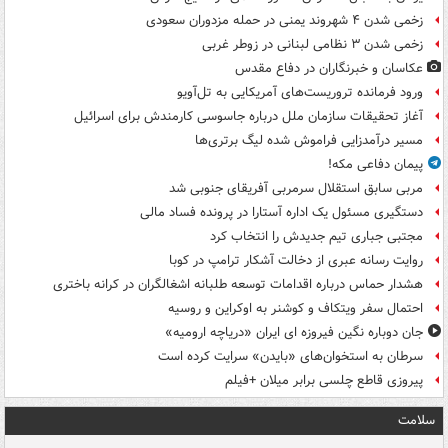
زخمی شدن ۴ شهروند یمنی در حمله مزدوران سعودی
زخمی شدن ۳ نظامی لبنانی در زوطر غربی
عکاسان و خبرنگاران در دفاع مقدس
ورود فرمانده تروریست‌های آمریکایی به تل‌آویو
آغاز تحقیقات سازمان ملل درباره جاسوسی کارمندش برای اسرائیل
مسیر درآمدزایی فراموش شده لیگ برتری‌ها
پیمان دفاعی مکه!
مربی سابق استقلال سرمربی آفریقای جنوبی شد
دستگیری مسئول یک اداره آستارا در پرونده فساد مالی
مجتبی جباری تیم جدیدش را انتخاب کرد
روایت رسانه عبری از دخالت آشکار ترامپ در کوبا
هشدار حماس درباره اقدامات توسعه طلبانه اشغالگران در کرانه باختری
احتمال سفر ویتکاف و کوشنر به اوکراین و روسیه
جان دوباره نگین فیروزه ای ایران «دریاچه ارومیه»
سرطان به استخوان‌های «بایدن» سرایت کرده است
پیروزی قاطع چلسی برابر میلان +فیلم
سلامت