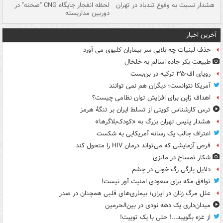
ای
هشدار نسبت به وفوع تندباد در تهران
لحظه انفجار جایگاه CNG "صحنه" در
دس
دوربین مداربسته
ات
آخرین اخبار
حذف لبنیات چه بلایی سر بیماران کلیوی می آورد
طبیعت بکر جاده اسالم به خلخال
رویای اف-۳۵ ترکیه در بن‌بست
آمریکا نتوانست؛ دیگران هم نمی توانند
اهداف ژاپن برای افزایش توان نظامی چیست؟
ترس کارشناس کویتی از تسلط ایران بر تنگۀ هرمز
هشدار پلیس تهران بزرگ به «کودک‌بلاگرها»
اعتراف جالب یک رسانه آمریکایی به شکست
قرص آزمایشی که می‌تواند درمان HIV را متحول کند
شکار تمساح در مالزی
دلایل پارگی رگ خونی در چشم
توافق مکه برای سعودی امنیت آور نیست!
علل مرگ زنان در ایران؛ بیماری‌های قلبی همچنان در صدر
میدان‌داری یک دهه نودی در بین‌الحرمین
از غزه بگویید...! حتی با یک توییت!