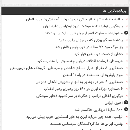
پربازدیدترین ها
بیانیه خانواده شهید لاریجانی درباره برخی گمانه‌زنی‌های رسانه‌ای
یاوه‌گویی تولیدکننده موشک کروز اوکراینی علیه ایران
ماهواره‌ها خسارت انفجار جبل‌علی امارت را لو دادند
پادشاه سنگین‌وزنی که در جهان رقیب ندارد
راز مرگ مرد ۷۲ ساله در تهرانپارس فاش شد
دشان از دست عربستان فرار کرد
عربستان فرمانده ائتلاف دریایی چندملیتی را منصوب کرد
دستگیری ۸ نفر از اشرار مسلح شاخص و مرتبطین گروهک های تروریستی
موج بارش‌های تابستانه در راه ۱۱ استان
دستگیری ۶ نفر در بهشهر به اتهام تشویش اذهان عمومی
۶ دستاورد بزرگ ایران در ۱۶۰ روز رهبری رهبر انقلاب
درگیری لفظی ترامپ و هگزث بر سر کمبود ذخایر موشکی
آهوی ایرانی
۸۰۰ سازۀ آمریکایی خاکستر شد
ترامپ: همه چیز درباره ایران به طور استثنایی خوب پیش می‌رود
ونس: ایرانی‌ها مذاکره‌کنندگان سرسختی هستند