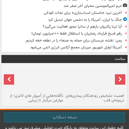
حرم امیرالمومنین محیای آخر صفر شد
آخرین نبرد «داستان اسباب‌بازی» برای نجات کودکی
جنگ با ایران، آمریکا را به دشمن جهان تبدیل کرد
آیا تینا پاکروان بازهم از ساترا مجوز فعالیت می‌گیرد؟
رقم فسخ قرارداد رضاییان با استقلال فقط ۱۰۰میلیون تومان!
یمن: نقشه عربستان برای حمله به صنعاء را در نطفه خفه کردیم
آمریکا اوایل شهریور میزبان مجمع آژانس انرژی اتمی می‌شود
سلامت
اهمیت تشخیص زودهنگام بیماری‌های
ناگفته‌هایی از آمپول های لاغری؛ از
دریچه‌ای قلب
عوارض مرگبار تا زیبایی
تا
نسخه دسکتاپ
کليه حقوق اين سايت متعلق به پایگاه خبري-تحليلي مشرق نيوز می باشد و