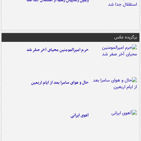
رامین رضاییان رسماً از استقلال جدا شد
برگزیده عکس
حرم امیرالمومنین محیای آخر صفر شد
حال و هوای سامرا بعد از ایام اربعین
آهوی ایرانی