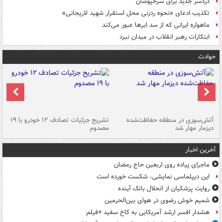
دردسر جدید برای سرخپوشان
تکذیب ادعای «نحوه ردزنی محل استقرار شهید لاریجانی»
ماهواره ایرانی که از سد ابرها عبور می‌کند
ابتکارات رهبر انقلاب در میدان نبرد
حوادث
تصادف مرگبار در محور اهواز–شوش ۲
آتش‌سوزی در منطقه حفاظت‌شده
تشریح جزئیات تصادف ۱۲ خودرو با ۱۹
پا
دیزمار مهار شد
مصدوم
آخرین اخبار
ماجرای پیاده روی اربعین حاج رمضان
این دیپلماسی نمایشی، شکست خورده است
روایت پزشکیان از انحلال بانک آینده
شمیم خوش رضوی در هوای بین‌الحرمین
هشدار افسر ارشد آمریکایی به کاخ سفید +فیلم