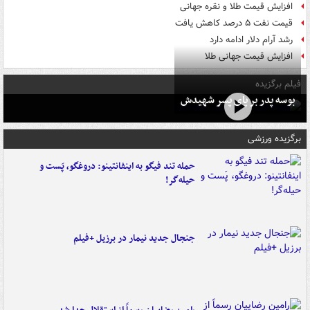
افزایش قیمت طلا و نقره جهانی
قیمت نفت ۵ درصد کاهش یافت
رشد آرام دلار ادامه دارد
افزایش قیمت جهانی طلا
فیلم برگزیده
بوسه‌ پدر بر پای پسر شهیدش
برگزیده ورزشی
حمله تند فیگو به اینفانتینو: دروغگو، پَست‌ و
حیله‌گر!
جنجال جدید نیمار در برزیل +فیلم