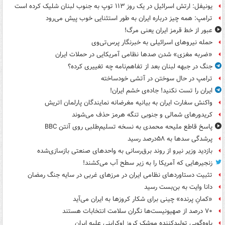
یونیفل: ارتش اسرائیل در یک روز ۱۱۳ توپ به جنوب لبنان شلیک کرده است
ترامپ: همه چیز درباره ایران به طور استثنایی خوب پیش می‌رود
عبور از خط قرمز ایران یعنی مرگ!
حمله نیروهای اسرائیلی به خبرنگار پرس‌تی‌وی
«ضربه مغزی» شدن صدها نظامی آمریکایی در حملات ایران
جنگ در جبهه لبنان بعد از تفاهم‌نامه چه تغییری کرده؟
ترامپ در حال سوختن در آتشی خودساخته
ایران را تست نکنید! جاده‌ی خشم ایران!
واکنش سفارت ایران به بیانیه مغرضانه نمایندگان پارلمان اتریش
کریدورهای شمالی و جنوبی تنگه هرمز حذف می‌شوند
پاسخ قاطع ملیحه محمدی به نسخه تسلیم‌طلبی روی آنتن BBC
پرشدگی سدها به ۵۸درصد رسید
بازدید وزیر نیرو از روند برق‌رسانی به واحدهای صنعتی بازسازی‌شده
زنجیرهایی که آمریکا را به زیر سطح آب می‌کشند!
تثبیت دستاوردهای نظامی ایران در مرزهای غربی در سایه جنگ رمضان
دانا وایت به بن‌بست رسید
«کمانِ پرنده» چینی برای شکار کروزها به ایران می‌آید
۷۰ درصد از صهیونیست‌ها نگران سلامت انتخابات هستند
یاوه‌گویی تولیدکننده موشک کروز اوکراینی علیه ایران