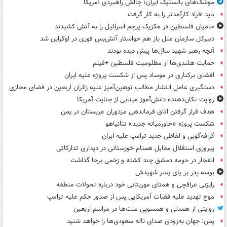
موشک‌های بالستیک ایران؛ چالش راهبردی آمریکا
باید افراد کارآمدتر را به کار گرفت
حامیان فلسطین در مکزیک پرچم اسرائیل را به آتش کشیدند
دبیرکل سازمان ملل باز هم خواستار آتش‌بس فوری در اوکراین شد
آنچه رهبر شهید سال‌ها پیش دیده بودند
حمایت هلندی‌ها از مظلومیت فلسطین +فیلم
افشای برکناری در موساد پس از شکست پروژه علیه ایران
دستگیری عامل انتشار مطالب توهین‌آمیز علیه زائران اربعین در فضای مجازی
روایت تکان‌دهنده دانش‌آموز مینابی از جنایت آمریکا
هدف قرار گرفتن اتاق‌ فرماندهی مزدوران عربستان در یمن
شکست پروژه «خاورمیانه جدید» نتانیاهو
گزافه‌گویی و لفاظی جدید ترامپ علیه ایران
پیروزی استقلال مقابل همنام خوزستانی در دیداری تدارکاتی
انفجار در حومه دمشق چند کشته و زخمی برجا گذاشت
بوسه‌ پدر بر پای پسر شهیدش
رایزنی عراقچی و همتای موریتانی خود درباره تحولات منطقه
موج تهدید علیه قضات آمریکایی پس از صدور حکم علیه ترامپ
روایتی از همدلی و همسویی ملت‌ها در مراسم اربعین
یمن: جهان به‌زودی صدای ناله سعودی‌ها را خواهد شنید