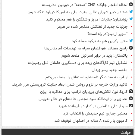
لحظه انفجار جایگاه CNG "صحنه" در دوربین مداربسته
هشدار دبیر شورای عالی امنیت ملی به امریکا درباره تنگه هرمز
پزشکیان: جنایات امروز واشنگتن را هم محکوم کنید
جزئیات جدید از نفتکش منفجر شده در هرمز
"سوپر ال‌نینو"در راه است؟
حتی اوکراین هم به ترکیه حمله کرد
پاسخ معنادار هوافضای سپاه به تهدیدات آمریکایی‌ها
پاکستان: باید در برابر اسرائیل متحد شویم
تشکیل تیم کارآگاهان زبده برای دستگیری عاملان قتل رجب‌زاده
مقصد جدید پسر زیدان
از این به بعد دیگر نامه‌های استقلال را امضا نمی‌کنم
تاکید وزارت خارجه بر لزوم روشن شدن ابعاد جنایت تروریستی مزار شریف
کاریکاتور/ تلاش‌های بی‌پایان ترامپ برای مذاکره با ایران
تصاویری از آیت‌الله سید مجتبی خامنه‌ای در حال تدریس
سردار علی عظمایی در کنار دو فرمانده شهید
مجتبی جباری تیم جدیدش را انتخاب کرد
کامیون با راننده ۸ ساله در اصفهان توقیف شد
حوادث