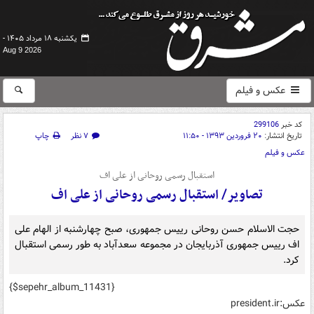
یکشنبه ۱۸ مرداد ۱۴۰۵ -
Aug 9 2026
عکس و فیلم
کد خبر
299106
تاریخ انتشار:
۲۰ فروردین ۱۳۹۳ - ۱۱:۵۰
۷ نظر
چاپ
عکس و فیلم
استقبال رسمی روحانی از علی اف
تصاویر/ استقبال رسمی روحانی از علی اف
حجت الاسلام حسن روحانی رییس جمهوری، صبح چهارشنبه از الهام علی
اف رییس جمهوری آذربایجان در مجموعه سعدآباد به طور رسمی استقبال
کرد.
{$sepehr_album_11431}
عکس:president.ir