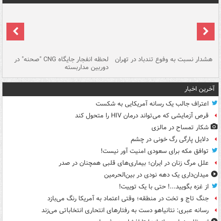
ای
هشدار نسبت به وفوع تندباد در تهران
لحظه انفجار جایگاه CNG "صحنه" در
دس
دوربین مداربسته
ات
آخرین اخبار
اعتراف جالب یک رسانه آمریکایی به شکست
قرص آزمایشی که می‌تواند درمان HIV را متحول کند
شکار تمساح در مالزی
دلایل پارگی رگ خونی در چشم
توافق مکه برای سعودی امنیت آور نیست!
علل مرگ زنان در ایران؛ بیماری‌های قلبی همچنان در صدر
میدان‌داری یک دهه نودی در بین‌الحرمین
از غزه بگویید...! حتی با یک توییت!
جنگ تاج و تخت در منطقه؛ وقتی اعتماد به آمریکا رنگ می‌بازد
رسانه عبری: نتانیاهو دست به رفتارهای انتحاری انتخاباتی می‌زند