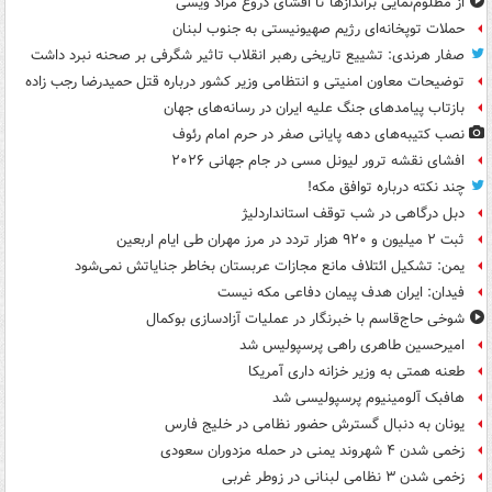
از مظلوم‌نمایی براندازها تا افشای دروغ مراد ویسی
حملات توپخانه‌ای رژیم صهیونیستی به جنوب لبنان
صفار هرندی: تشییع تاریخی رهبر انقلاب تاثیر شگرفی بر صحنه نبرد داشت
توضیحات معاون امنیتی و انتظامی وزیر کشور درباره قتل حمیدرضا رجب زاده
بازتاب پیامدهای جنگ علیه ایران در رسانه‌های جهان
نصب کتیبه‌های دهه پایانی صفر در حرم امام رئوف
افشای نقشه ترور لیونل مسی در جام جهانی ۲۰۲۶
چند نکته درباره توافق مکه!
دبل درگاهی در شب توقف استانداردلیژ
ثبت ۲ میلیون و ۹۲۰ هزار تردد در مرز مهران طی ایام اربعین
یمن: تشکیل ائتلاف مانع مجازات عربستان بخاطر جنایاتش نمی‌شود
فیدان: ایران هدف پیمان دفاعی مکه نیست
شوخی حاج‌قاسم با خبرنگار در عملیات آزادسازی بوکمال
امیرحسین طاهری راهی پرسپولیس شد
طعنه همتی به وزیر خزانه داری آمریکا
هافبک آلومینیوم پرسپولیسی شد
یونان به دنبال گسترش حضور نظامی در خلیج فارس
زخمی شدن ۴ شهروند یمنی در حمله مزدوران سعودی
زخمی شدن ۳ نظامی لبنانی در زوطر غربی