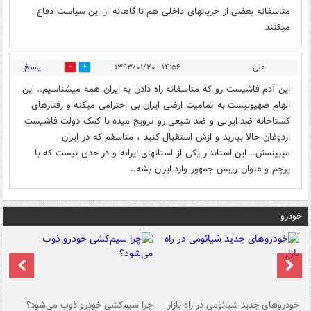
متاسفانه بعضی از جریانهای داخلی هم نااگاهانه از این سیاست دفاع
میکنند
پاسخ
علی
۱۴:۵۶ - ۱۳۹۳/۰۱/۲۰
0
0
این آدم فاشیست رو که متاسفانه راه دادن به ایران همه میشناسیم.. این
الهام صهیونیست به تمامیت ارضی ایران بی احترامی میکنه و رفتارهای
گستاخانه ضد ایرانی و ضد شیعی رو ترویج میده با کمک دولت فاشیست
اردوغان حالا بیارید و ازش استقبال کنید ، متاسفم که در ایران
میبینمش.. این استاندار یکی از استانهای ایرانه و در حدی نیست که با
پرچم و عنوان رییس جمهور وارد ایران بشه..
خودرو
خودروهای جدید شیائومی در راه بازار
چرا سیم‌کشی خودرو ذوب می‌شود؟
شو