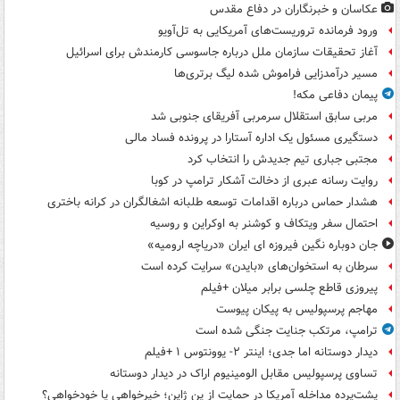
عکاسان و خبرنگاران در دفاع مقدس
ورود فرمانده تروریست‌های آمریکایی به تل‌آویو
آغاز تحقیقات سازمان ملل درباره جاسوسی کارمندش برای اسرائیل
مسیر درآمدزایی فراموش شده لیگ برتری‌ها
پیمان دفاعی مکه!
مربی سابق استقلال سرمربی آفریقای جنوبی شد
دستگیری مسئول یک اداره آستارا در پرونده فساد مالی
مجتبی جباری تیم جدیدش را انتخاب کرد
روایت رسانه عبری از دخالت آشکار ترامپ در کوبا
هشدار حماس درباره اقدامات توسعه طلبانه اشغالگران در کرانه باختری
احتمال سفر ویتکاف و کوشنر به اوکراین و روسیه
جان دوباره نگین فیروزه ای ایران «دریاچه ارومیه»
سرطان به استخوان‌های «بایدن» سرایت کرده است
پیروزی قاطع چلسی برابر میلان +فیلم
مهاجم پرسپولیس به پیکان پیوست
ترامپ، مرتکب جنایت جنگی شده است
دیدار دوستانه اما جدی؛ اینتر ۲- یوونتوس ۱ +فیلم
تساوی پرسپولیس مقابل الومینیوم اراک در دیدار دوستانه
پشت‌پرده مداخله آمریکا در حمایت از یِن ژاپن؛ خیرخواهی یا خودخواهی؟