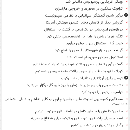
وینگر آفریقایی پرسپولیس ماندنی شد
ترافیک سنگین در محورهای خروجی مازندران
درگیر شدن گردشگر اسپانیایی با نظامی صهیونیست
گزارشی دیگر از کاهش ذخایر کلیدی موشکی آمریکا
دروازه‌بان اسپانیایی در یک‌قدمی بازگشت به استقلال
تنگه هرمز ریاض را وادار به تخفیف‌دهی نفتی کرد
خرید گران استقلال سر از یونان درآورد
گربه جریان برق شهرستان فریمان را قطع کرد
استانبول میزبان سوپرجام اسپانیا شد
گفت وگوی تلفنی مودی و نتانیاهو درباره تحولات منطقه‌ای
کوبا: با تهدید نظامی از سوی ایالات متحده روبه‌رو هستیم
توسل رفیق آرژانتینی نتانیاهو به سرکوب
نشست خبری رئیس‌جمهور همزمان با روز خبرنگار برگزار می‌شود
ترامپ سوئیس را تهدید کرد
سخنگوی کمیسیون امنیت ملی مجلس: چارچوب کلی تفاهم با عمان مشخص
شده است
طالبان: داعش را به طور کامل در افغانستان سرکوب کردیم
امضای سران پاکستان، عربستان و ترکیه برای «دفاع جمعی»
رگبار و رعدوبرق در راه شمال کشور