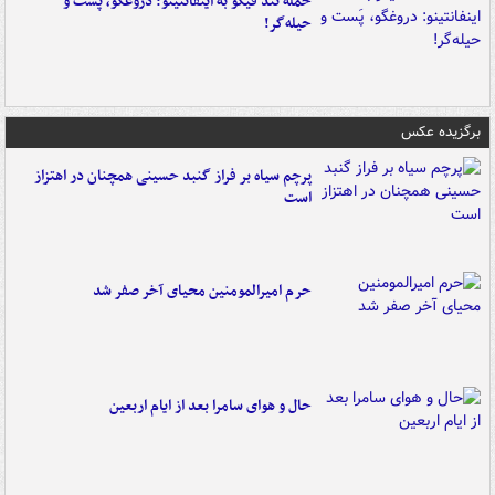
حمله تند فیگو به اینفانتینو: دروغگو، پَست‌ و
حیله‌گر!
برگزیده عکس
پرچم سیاه بر فراز گنبد حسینی همچنان در اهتزاز
است
حرم امیرالمومنین محیای آخر صفر شد
حال و هوای سامرا بعد از ایام اربعین