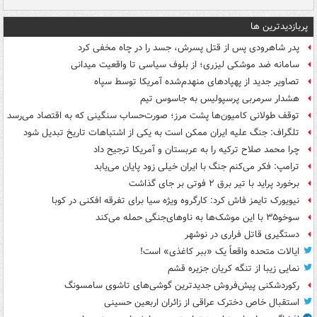
پربازدیدترین ها
پدر شاهرودی پس از قتل پسرش، جسد را در چاه مخفی کرد
سامانه ضد موشکی لیزری؛ از بلوف سیاسی تا واقعیت میدانی
تصاویر جدید از پهپادهای منهدم‌شده آمریکا توسط سپاه
هشدار سرمربی پرسپولیس به جاسوس تیم
توقف طولانی کامیون‌ها پشت مرز؛ صورت‌حساب سنگینی که به اقتصاد می‌رسد
تلگراف: جنگ علیه ایران ممکن است به یکی از اشتباهات تاریخ تبدیل شود
چرا محمد صلاح ترکیه را به عربستان و آمریکا ترجیح داد
ترامپ: فکر می‌کنم جنگ با ایران خیلی زود پایان می‌یابد
برخورد پراید با تیر برق ۲ فوتی بر جای گذاشت
نیویورک تایمز فاش کرد: کارگروه ویژه سیا برای تفرقه افکنی در کوبا
سوخو۳۵ با این موشک‌ها به ناوهای‌جنگی حمله می‌کند
دستگیری قاتل فراری در نوشهر
ایالات متحده واقعاً یک «ببر کاغذی» است!
نمایی زیبا از تنگه کریان جزیره قشم
رکوردشکنی پیش‌فروش جدیدترین گوشی‌های تاشوی سامسونگ
استقبال خاص دخترک عراقی از زائران اربعین حسینی