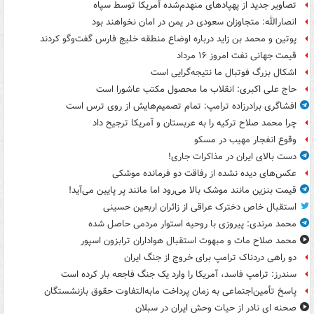
تصاویر جدید از پهپادهای منهدم‌شده آمریکا توسط سپاه
انصارالله: متجاوزان سعودی در یمن در امان نخواهند بود
پوتین و محمد بن زاید درباره اوضاع منطقه خلیج فارس گفت‌وگو کردند
قیمت جهانی نفت امروز ۱۶ مرداد
اشکال بزرگ فوتبال ما نتیجه‌گرایی است
حاج علی اکبری: انقلاب ما محصول مکتب عاشورا است
افشاگری برادرزاده ترامپ: تمام تصمیم‌هایش از روی ترس است
چرا محمد صلاح ترکیه را به عربستان و آمریکا ترجیح داد
وقوع انفجار مهیب در مسکو
دست بالای ایران در مذاکرات جاری!
عکس‌های دیده نشده از رفاقت دو فرمانده‌ موشکی
قیمت بنزین مانند موشک بالا می‌رود اما مانند پر پایین می‌آید!
استقبال خاص دخترک عراقی از زائران اربعین حسینی
محمد مرندی: پیروزی با روحیه استوار مردمی حاصل شده
محمد صلاح مات و مبهوت استقبال هواداران ترابزون اسپور
دو راهی دردناک ترامپ برای خروج از جنگ ایران
سندرز: ترامپ فاسد، آمریکا را وارد یک جنگ فاجعه بار کرده است
پاسخ تأمین‌اجتماعی به زمان پرداخت مابه‌التفاوت حقوق بازنشستگان
صحنه ای نادر از حیات وحش ایران در سبلان