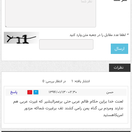
*
لطفا عدد مقابل را در جعبه متن وارد کنید
نظرات
انتشار یافته: 1
در انتظار بررسی: 0
پاسخ
حسن
۰۲:۳۰ - ۱۳۹۴/۰۱/۱۳
0
0
لعنت خدا براین حکام ظالم عربی حتی برعمرالبشیر که غیرت عربی هم
ندارند ومردم بی گناه یمن رامی کشند تف برغیرت شماکه مزدور
امریکاهستید