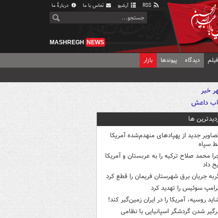
RSS
آرشیو
تماس با ما
دربارهٔ ما
MASHREGH
NEWS
یلم
دیدگاه
پیوندها
بازار
زدیدترین ها
صاویر جدید از پهپادهای منهدم‌شده آمریکا
ط سپاه
را محمد صلاح ترکیه را به عربستان و آمریکا
ح داد
ربه جریان برق شهرستان فریمان را قطع کرد
رامپ سوئیس را تهدید کرد
اید روسیه، آمریکا را در ایران زمین‌گیر کند!
رگیر شدن گردشگر اسپانیایی با نظامی