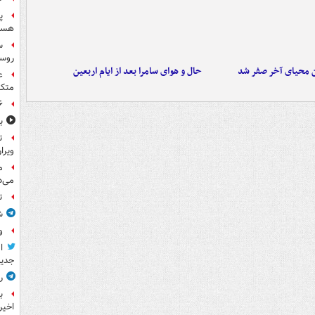
پ
هست
س
روسی
ن محیای آخر صفر شد
حال و هوای سامرا بعد از ایام اربعین
ع
متکی
۶ فوتی و ۵ مصدوم بر ا
ب
ت
ویرا
م
می‌د
ت
ش
و
ا
جدید
ر
ب
اخیر