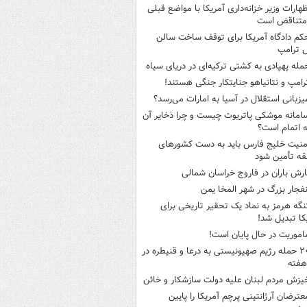
ظهارات وزیر خزانه‌داری آمریکا با مواضع قبلی
متناقض است
کم دادگاه آمریکا برای توقف ساخت سالن
 ترامپ
مله پهپادی به کشتی ترکیه‌ای در دریای سیاه
رامپ و نتانیاهو جنایتکار جنگی هستند!
یزبانی استقلال در آسیا به امارات می‌رسد؟
امانه موشکی پاتریوت چیست و چرا ذخایر آن
ه اتمام است؟
منیت خلیج فارس باید به دست کشورهای
ه تأمین شود
ارش باران در فاروج خراسان شمالی
نفجار بزرگ در شهر المخا یمن
نگه هرمز به نماد یک تحقیر تاریخی برای
کا تبدیل شد!
اموریت در حال پایان است!
۲۰ حمله رژیم صهیونیستی به درعا و قنیطره در
هفته
یزش مردم لبنان علیه دولت سازشکار و خائن
عترضان آرژانتینی پرچم آمریکا را پایین