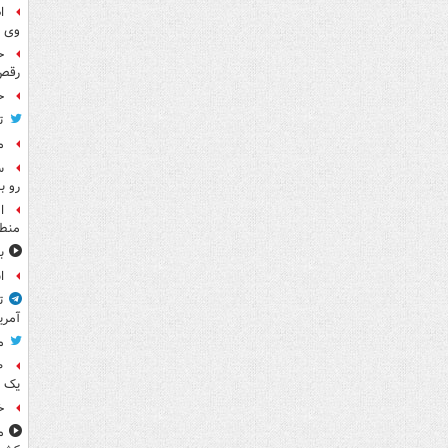
ا
وی 
ح
رقص
ح
ت
م
س
رو ب
ا
منطق
ب
ا
ت
آمری
م
یک 
خ
م