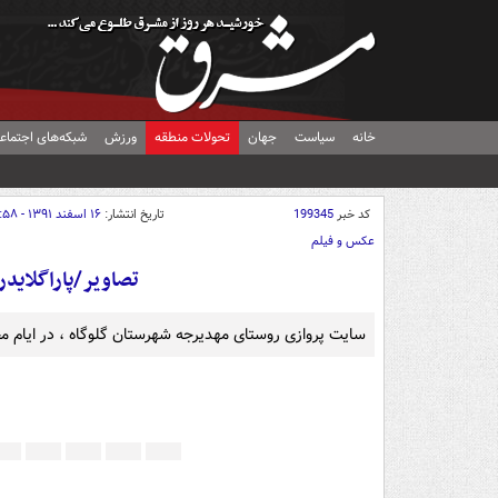
خانه
سیاست
جهان
تحولات منطقه
ورزش
شبکه‌های اجتماع
کد خبر
199345
تاریخ انتشار:
۱۶ اسفند ۱۳۹۱ - ۱۵:۵۸
عکس و فیلم
تصاویر/پاراگلایدر
سایت پروازی روستای مهدیرجه شهرستان گلوگاه ، در ایام م