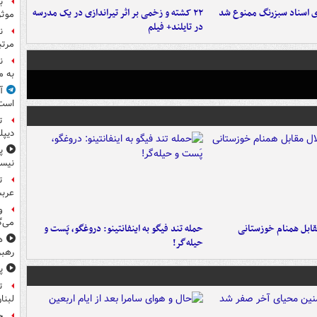
ب
ای اسناد سبزرنگ ممنوع شد
۲۲ کشته و زخمی بر اثر تیراندازی در یک مدرسه
موثر
در تایلند+ فیلم
ن
مرتب
ن
به م
آ
است
ت
دیپل
پ
نیس
ت
عرب
و
می‌گ
قابل همنام خوزستانی
حمله تند فیگو به اینفانتینو: دروغگو، پَست‌ و
ه
حیله‌گر!
رهبر
پ
ت
لبنا
حمله