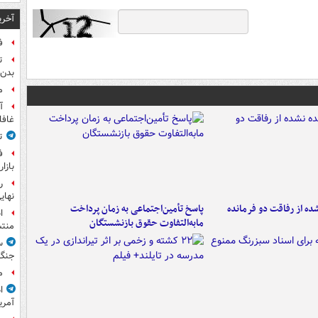
آخری
ف
ت
بدن 
م
آ
غافل
ت
ف
بازا
نهای
ه از رفاقت دو فرمانده‌
پاسخ تأمین‌اجتماعی به زمان پرداخت
ا
مابه‌التفاوت حقوق بازنشستگان
منت
س
جنگ
م
ا
آمری