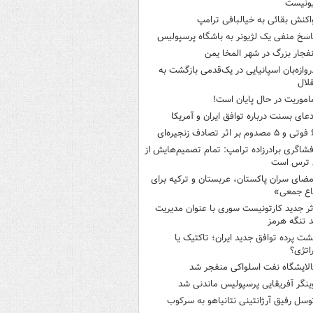
ونیست
اکنش بقائی به خیالبافی ترامپ
اسخ منفی یک لژیونر به باشگاه پرسپولیس
نفجار بزرگ در شهر المخا یمن
روازه‌بان اسپانیایی در یک‌قدمی بازگشت به
لال
اموریت در حال پایان است!
دعای بسنت درباره توافق ایران و آمریکا
ثر تصادف زنجیره‌ای
فشاگری برادرزاده ترامپ: تمام تصمیم‌هایش از
 ترس است
مضای سران پاکستان، عربستان و ترکیه برای
اع جمعی»
ثر جدید کارتونیست سوری با عنوان مدیریت
 تنگه هرمز
شت پرده توافق جدید ایران؛ تاکتیک یا
اتژی؟
الایشگاه نفت اسلواکی منفجر شد
ینگر آفریقایی پرسپولیس ماندنی شد
وسل رفیق آرژانتینی نتانیاهو به سرکوب