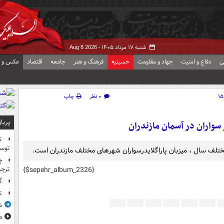
شنبه ۱۷ مرداد ۱۴۰۵ -
Aug 8 2026
ی
دفاع و امنیت
جهاد و مقاومت
حسینیه
فرهنگ و هنر
جامعه
اقتصاد
عکس و ف
۰ نظر
چاپ
پربا
 سواران در آسمان مازندران
ت
توس
ختلف سال ، میزبان پاراگلایدرسواران شهرهای مختلف مازندران است.
چ
{$sepehr_album_2326}
ترجی
گ
ت
ش
د