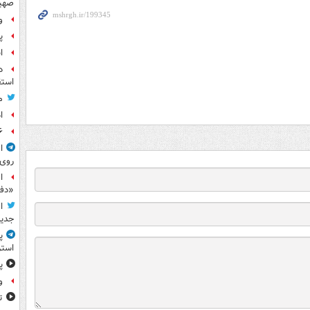
صهی
و
پ
ا
د
استق
م
ا
۶ فوتی و ۵ مصدوم بر ا
ا
روی
ا
«دف
ا
جدید
پ
استر
پ
و
ت