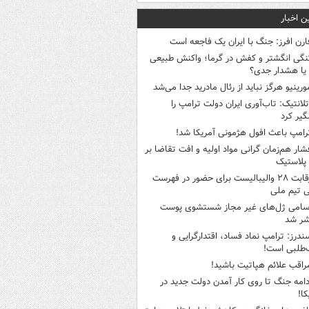
ن اخبار
ارن افرز: جنگ با ایران یک فاجعه است
نگی انگشتر و کفش در گرما؛ واکنش طبیعی
یا هشدار جدی؟
ورینیو هرگز نباید از رئال مادرید جدا می‌شد
تلانتیک: تاب‌آوری ایران دولت ترامپ را
گیر کرد
رامپ باعث افول هژمونی آمریکا شد!
شار هم‌زمان گرانی مواد اولیه و افت تقاضا بر
ر پلاستیک
رقابت ۲۸ والیبالیست برای حضور در فهرست
ی تیم ملی
سامی ژل‌های غیر مجاز شستشوی پوست
شر شد
ندرز: ترامپ نماد فساد، اقتدارگرایی و
‌طلبی است!
راقب علائم هپاتیت باشید!
دامه جنگ تا روی کار آمدن دولت جدید در
کا!