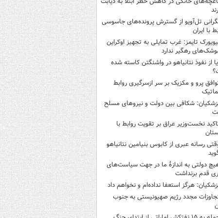
اغچه‌های خانگی در کاهش خطر ابتلا به دیابت
ند
گرانی تل‌آویو از گسترش پرونده‌های جاسوسی
ط با ایران
یویورک تایمز: غرب تمایلی به تجهیز اوکراین
وشک‌های رهگیر ندارد
یا از نفوذ نتانیاهو در واشنگتن کاسته شده
؟
وافق پرو و مکزیک بر سر ازسرگیری روابط
ماتیک
زشکیان: شکافی بین دولت و نیروهای مسلح
ت
اکید نخست‌وزیر عراق بر تقویت روابط با
ستان
قتی رسانه عبری از کابوس بنیامین نتانیاهو
وید
یچ دولتی به اندازۀ ما در جهت سیاست‌های
ی قدم برنداشت
زشکیان: هرگز استعفا نداده‌ام و نخواهم داد
جاوزات مجدد رژیم صهیونیستی به جنوب
ن
 به ۱۵ نفتکش‌ اماراتی از ابتدای جنگ