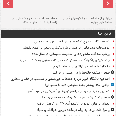
روایتی از حادثه سقوط کپسول گاز از
حمله مسلحانه به قهوه‌خانه‌ای در
عا
ساختمان چهارطبقه
زاهدان؛ ۲ نفر جان باختند
دس
آخرین اخبار
تصویب کلیات طرح تنگه هرمز در کمیسیون امنیت ملی
توضیحات مدیرعامل تراکتور درباره برکناری ربیعی و آمدن نکونام
پرتاب سه‌گانه ماهواره‌های منظومه سلیمانی در سال ۱۴۰۵
زلنسکی: پیونگ‌یانگ به مسکو کمک می‌کند، سئول به کمک ما بیاید
نکونام: با چشم باز تراکتور را انتخاب کردم
طوفان سقف خانه‌ها را در روسیه از جا ‌کند!
اطلاعیه باشگاه خیبر درباره صفحات غیررسمی و منتسب در فضای مجازی
توافق مکه بیشتر جنبه نمایشی دارد تا عملیاتی!
تصاویر جدید از انهدام مواضع نیروهای آمریکایی در غرب آسیا
طوفان "دلفین" با سرعت خیره‌کننده به چین رسید!
تعداد روزهای آلوده با آلاینده اُزن ۲۷ روز کاهش یافت
پاسخ کاشانی‌ها به پیام فرمانده نیروی هوافضای سپاه