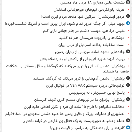
نشست علنی مجازی ۱۸ مرداد ماه مجلس
هزینه باورنکردنی تیم‌های غیرفوتبالی استقلال
مزدور اینترنشنال: اسرائیل تنها متحد مردم ایران است!
دیوید میلر: اگر جنگ امروز تمام شود، ایران پیروز است و آمریکا شکست‌خورده!
دنیس درگاهی: دوست داشتم در جام جهانی بازی کنم
موشک‌های پاتریوت عربستان هم ته‌ کشید
تست مخفیانه پدافند اسرائیل از ترس ایران
جاده‌های مشهد آماده میزبانی از زائران رضوی
روایت فرزند شهید لاریجانی از واکنش او به ردصلاحیتش
پزشکیان: دشمن کسانی را ترور می‌کنند که گره‌گشا و حلال مسائل و مشکلات
جامعه ما هستند
پزشکیان: دشمن آدم‌هایی را ترور می‌کند که گره‌گشا هستند
توضیحاتی درباره سیستم Van VAR در فوتبال ایران
پاسخ نهایی حسین‌نژاد به پرسپولیس
پزشکیان: برادران ما در نیروهای مسلح کاری کردند کارستان
مخالفت نتانیاهو با طرح ۱۵ ماده ای غزه و تکرار لفاظی علیه ایران
تصاویری از عملیات بزرگ و دقیق یمنی ها علیه دشمن سعودی در المخا+فیلم
حمله وحشیانه صهیونیست به یک فعال زن خارجی در کرانه باختری
گلایه‌های رای دهندگان به ترامپ از قیمت بنزین!