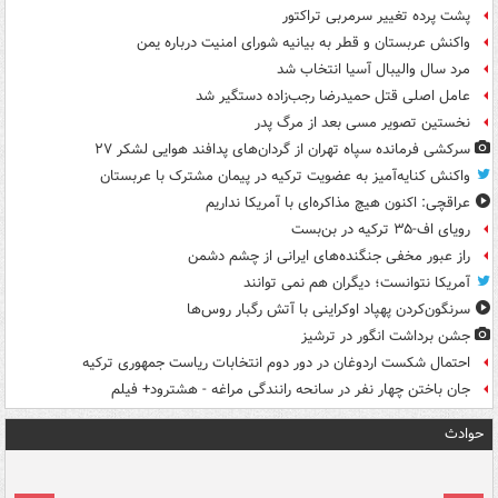
پشت پرده تغییر سرمربی تراکتور
واکنش عربستان و قطر به بیانیه شورای امنیت درباره یمن
مرد سال والیبال آسیا انتخاب شد
عامل اصلی قتل حمیدرضا رجب‌زاده دستگیر شد
نخستین تصویر مسی بعد از مرگ پدر
سرکشی فرمانده سپاه تهران از گردان‌های پدافند هوایی لشکر ۲۷
واکنش کنایه‌آمیز به عضویت ترکیه در پیمان مشترک با عربستان
عراقچی: اکنون هیچ مذاکره‌ای با آمریکا نداریم
رویای اف-۳۵ ترکیه در بن‌بست
راز عبور مخفی جنگنده‌های ایرانی از چشم دشمن
آمریکا نتوانست؛ دیگران هم نمی توانند
سرنگون‌کردن پهپاد اوکراینی با آتش رگبار روس‌ها
جشن برداشت انگور در ترشیز
احتمال شکست اردوغان در دور دوم انتخابات ریاست جمهوری ترکیه
جان باختن چهار نفر در سانحه رانندگی مراغه - هشترود+ فیلم
حوادث