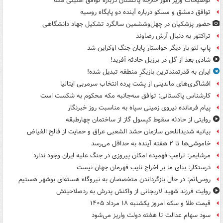
توضیحات وزیر امور خارجه پاکستان درباره توافق امنیتی مکه
توافق دمشق و مسکو درباره آینده دو پایگاه روسیه
حضور پزشکیان در چهل‌وششمین سالگرد تشکیل جهاد دانشگاهی
تراکتور به دنبال آرش رضاوند
پاپ لئو بار دیگر خواستار پایان جنگ اوکراین شد
شادی بعد از گل در برزیل حادثه آفرید!
ایران به قدرتمندترین بازیگرِ منطقه تبدیل شده!
افشاگری‌های مالدینی از پشت پرده انتخاب سرمربی ایتالیا
کارشناس پاکستانی: توافق سه‌جانبه مکه محکوم به شکست است
پیام فرمانده نیروی زمینی سپاه به مناسبت روز خبرنگار
روایتی از حادثه سقوط کپسول گاز از ساختمان چهارطبقه
بیانیه شدیداللحن سازمان حشد الشعبی عراق و حمایت از فالح الفیاض
خاموشی‌ها تا ۲ هفته آینده به حداقل می‌رسد
مرشایمر: ترامپ فهمیده امکان پیروزی در جنگ علیه ایران وجود ندارد
درستکار: بنای ما بر اخراج نایب قهرمان جهان نیست
روس‌اتم: در حال بازگرداندن متخصصان به نیروگاه هسته‌ای بوشهر هستیم
روایت فرزند شهید لاریجانی از واکنش پدرش به ردصلاحیتش
قیمت طلا و سکه امروز یکشنبه ۱۸ مرداد ۱۴۰۵
سود سهام عدالت تا هفته دولت واریز می‌شود