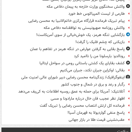
واکنش سخنگوی وزارت خارجه به پیمان دفاعی مکه
طارمی از لیست المپیاکوس خط خورد
پیام تبریک فرمانده قرارگاه مرکزی خاتم‌الانبیا به محسن رضایی
واکنش روزنامه صهیونیستی به توافقنامه دفاعی مکه
بازگشایی تنگه هرمز، یک خوش‌خیالی از سوی آمریکاست!
بازیکنی که چشم فلیک را گرفت!
پاسخ بقایی به گرفتن عوارض در تنگه هرمز در تفاهم با عمان
رونالدو: بارسلونا من را ناامید کرد
کشف بقایای یک کشتی باستانی رومی در سواحل ایتالیا
بقائی: اوکراین جبران نکند، جبران می‌کنیم
اینفوگرافیک/ زندگینامه محسن رضایی دبیر شورای عالی امنیت‌ ملی
رگبار و رعد و برق در شمال و جنوب کشور
آتلانتیک: آمریکا برای حمله به عمق روسیه اطلاعات به کی‌یف می‌دهد
اظهار نظر عجیب فان خال درباره مارادونا و مسی
فرمانده کل ارتش انتصاب محسن رضایی را تبریک گفت
پاسخ منفی گواردیولا به قهرمان آسیا!
عقب‌نشینی قیمت طلا در بازار جهانی
سلامت