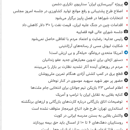
پروژه "لیبی‌سازی ایران" سناریوی تکراری دشمن
اصلاح طرح پشتیبانی و رفع موانع تولید کشاورزی در جلسه امروز مجلس
انتخابات شوراها در فصل پاییز برگزار می‌شود
اقدامات چین در جنگ علیه ایران، قیمت نفت را ۳۰ دلار کاهش داد
جلسه شورای عالی قوه قضاییه
رئیس عدلیه: رضایت و اعتماد مردم با لفاظی حاصل نمی‌شود
شکایت لیونل مسی از رسانه‌های آرژانتینی
آمریکا متحدی دروغگو، حیله‌گر و بی ارزش است!
دستور اژه‌ای برای تدوین معیارهای جدید عفو زندانیان
مردم در روزهای آینده آثار تشدید نظارت بر بازار را می‌بینند
قطع برق در کمپ کشتی آزادی هنگام تمرین ملی‌پوشان
حضور پر مهر شهید سپهبد موسوی در کنار نوه‌اش
اعلام اسامی ۲۳ بازیکن تیم جوانان برای انتخابی جام ملت‌ها
کنایه بقایی به تقابل ایران با ترامپ و آمریک
توضیحات اتاق بازرگانی درباره کارت‌های بازرگانی و ارزهای برنگشته
استانداری تهران: طرح طرد اتباع غیرمجاز متوقف نشده است
واکنش بقایی به بستن مدرسه ایرانی در کویت
روستاییان دهک‌های ۶ تا ۱۰ از امسال باید حق بیمه بپردازند
پلیس فتا: ادعای فریز شدن رمزارز ایرانیان جعلی است