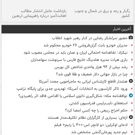
رگبار و رعد و برق در شمال و جنوب
بازداشت عامل انتشار مطالب
کشور
اهانت‌آمیز درباره راهپیمایی اربعین
گر
آخرین اخبار
حضور سرلشکر رضایی در کنار رهبر شهید انقلاب
مدیران خودرو بابت گران‌فروشی ۲۶ خودرو محکوم شد
نیکزاد: تفاهنامه احتمالی ایران و عمان باید در مجلس مصوب شود
بازی هیات مدیره هلدینگ خلیج فارس با سرنوشت سهامداران
رشد بیش از ۹۴ هزار واحدی شاخص کل بورس
چرا در بازار جهانی دلار ضعیف و طلا قوی شد؟
هشدار قاطع کارشناس ایرانی به ماجراجویی مجدد آمریکا
ورود تاکر کارلسون به انتخابات آمریکا؛ تهدیدی جدی برای پایگاه ترامپ
توافقنامه مکه؛ شکل‌گیری ناتوی اسلامی یا اقدامی فاقد اثر راهبردی؟
استعفای نایب‌رئیس فدراسیون کشتی
حکم اخراج ربیعی را چه کسی امضا کرد؟
اژه‌ای: بسیاری از کارگزاران نظام تکلیف‌مدار هستند
ادعای اوکراین: دو لانچر اس-۴۰۰ را زدیم+ فیلم
تیم جدید پورعلی‌گنجی مشخص شد