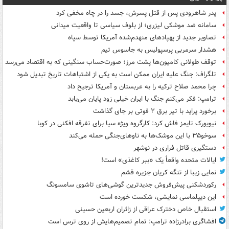
پدر شاهرودی پس از قتل پسرش، جسد را در چاه مخفی کرد
سامانه ضد موشکی لیزری؛ از بلوف سیاسی تا واقعیت میدانی
تصاویر جدید از پهپادهای منهدم‌شده آمریکا توسط سپاه
هشدار سرمربی پرسپولیس به جاسوس تیم
توقف طولانی کامیون‌ها پشت مرز؛ صورت‌حساب سنگینی که به اقتصاد می‌رسد
تلگراف: جنگ علیه ایران ممکن است به یکی از اشتباهات تاریخ تبدیل شود
چرا محمد صلاح ترکیه را به عربستان و آمریکا ترجیح داد
ترامپ: فکر می‌کنم جنگ با ایران خیلی زود پایان می‌یابد
برخورد پراید با تیر برق ۲ فوتی بر جای گذاشت
نیویورک تایمز فاش کرد: کارگروه ویژه سیا برای تفرقه افکنی در کوبا
سوخو۳۵ با این موشک‌ها به ناوهای‌جنگی حمله می‌کند
دستگیری قاتل فراری در نوشهر
ایالات متحده واقعاً یک «ببر کاغذی» است!
نمایی زیبا از تنگه کریان جزیره قشم
رکوردشکنی پیش‌فروش جدیدترین گوشی‌های تاشوی سامسونگ
این دیپلماسی نمایشی، شکست خورده است
استقبال خاص دخترک عراقی از زائران اربعین حسینی
افشاگری برادرزاده ترامپ: تمام تصمیم‌هایش از روی ترس است