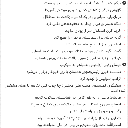
درگیر شدن گردشگر اسپانیایی با نظامی صهیونیست
گزارشی دیگر از کاهش ذخایر کلیدی موشکی آمریکا
دروازه‌بان اسپانیایی در یک‌قدمی بازگشت به استقلال
تنگه هرمز ریاض را وادار به تخفیف‌دهی نفتی کرد
خرید گران استقلال سر از یونان درآورد
گربه جریان برق شهرستان فریمان را قطع کرد
استانبول میزبان سوپرجام اسپانیا شد
گفت وگوی تلفنی مودی و نتانیاهو درباره تحولات منطقه‌ای
کوبا: با تهدید نظامی از سوی ایالات متحده روبه‌رو هستیم
توسل رفیق آرژانتینی نتانیاهو به سرکوب
نشست خبری رئیس‌جمهور همزمان با روز خبرنگار برگزار می‌شود
ترامپ سوئیس را تهدید کرد
سخنگوی کمیسیون امنیت ملی مجلس: چارچوب کلی تفاهم با عمان مشخص
شده است
طالبان: داعش را به طور کامل در افغانستان سرکوب کردیم
امضای سران پاکستان، عربستان و ترکیه برای «دفاع جمعی»
رگبار و رعدوبرق در راه شمال کشور
تصاویر جدید از پهپادهای منهدم‌شده آمریکا توسط سپاه
انصارالله: متجاوزان سعودی در یمن در امان نخواهند بود