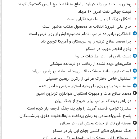
پوتین و محمد بن زاید درباره اوضاع منطقه خلیج فارس گفت‌وگو کردند
قیمت جهانی نفت امروز ۱۶ مرداد
اشکال بزرگ فوتبال ما نتیجه‌گرایی است
حاج علی اکبری: انقلاب ما محصول مکتب عاشورا است
افشاگری برادرزاده ترامپ: تمام تصمیم‌هایش از روی ترس است
چرا محمد صلاح ترکیه را به عربستان و آمریکا ترجیح داد
وقوع انفجار مهیب در مسکو
دست بالای ایران در مذاکرات جاری!
عکس‌های دیده نشده از رفاقت دو فرمانده‌ موشکی
قیمت بنزین مانند موشک بالا می‌رود اما مانند پر پایین می‌آید!
استقبال خاص دخترک عراقی از زائران اربعین حسینی
محمد مرندی: پیروزی با روحیه استوار مردمی حاصل شده
محمد صلاح مات و مبهوت استقبال هواداران ترابزون اسپور
دو راهی دردناک ترامپ برای خروج از جنگ ایران
سندرز: ترامپ فاسد، آمریکا را وارد یک جنگ فاجعه بار کرده است
پاسخ تأمین‌اجتماعی به زمان پرداخت مابه‌التفاوت حقوق بازنشستگان
صحنه ای نادر از حیات وحش ایران در سبلان
جنگ مدعیان طلای کشتی جهان این بار در مسکو
سوخو۳۵ با این موشک‌ها به ناوهای‌جنگی حمله می‌کند