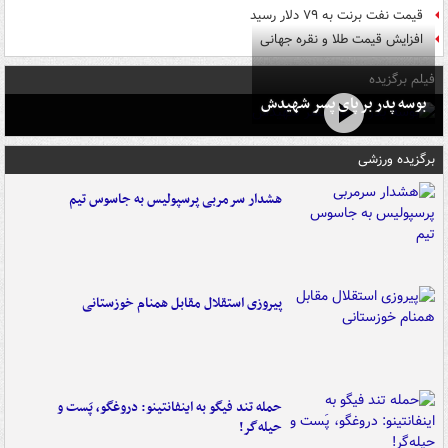
قیمت نفت برنت به ۷۹ دلار رسید
افزایش قیمت طلا و نقره جهانی
فیلم برگزیده
بوسه‌ پدر بر پای پسر شهیدش
برگزیده ورزشی
هشدار سرمربی پرسپولیس به جاسوس تیم
پیروزی استقلال مقابل همنام خوزستانی
حمله تند فیگو به اینفانتینو: دروغگو، پَست‌ و
حیله‌گر!