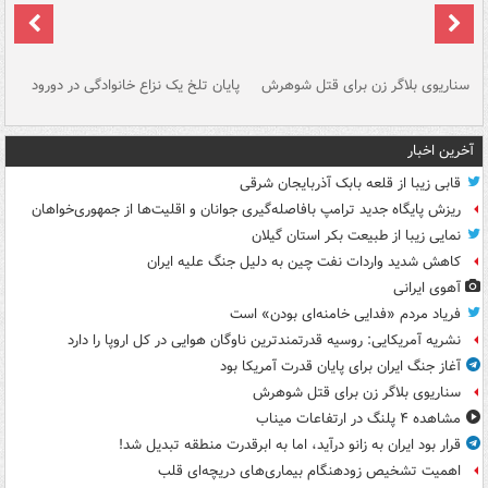
سناریوی بلاگر زن برای قتل شوهرش
پایان تلخ یک نزاع خانوادگی در دورود
و 
آخرین اخبار
قابی زیبا از قلعه بابک آذربایجان شرقی
ریزش پایگاه جدید ترامپ بافاصله‌گیری جوانان و اقلیت‌ها از جمهوری‌خواهان
نمایی زیبا از طبیعت بکر استان گیلان
کاهش شدید واردات نفت چین به دلیل جنگ علیه ایران
آهوی ایرانی
فریاد مردم «فدایی خامنه‌ای بودن» است
نشریه آمریکایی: روسیه قدرتمندترین ناوگان هوایی در کل اروپا را دارد
آغاز جنگ ایران برای پایان قدرت آمریکا بود
سناریوی بلاگر زن برای قتل شوهرش
مشاهده ۴ پلنگ در ارتفاعات میناب
قرار بود ایران به زانو درآید، اما به ابرقدرت منطقه تبدیل شد!
اهمیت تشخیص زودهنگام بیماری‌های دریچه‌ای قلب