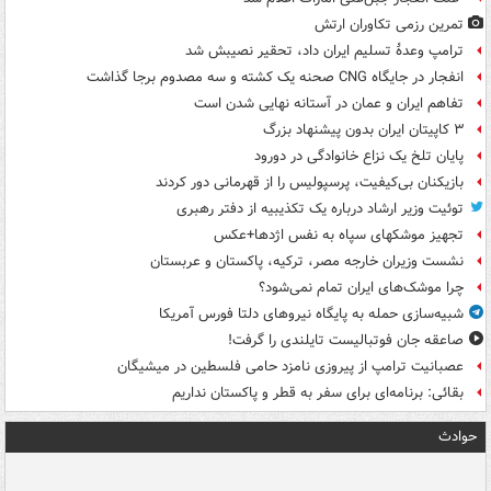
تمرین رزمی تکاوران ارتش
ترامپ وعدۀ تسلیم ایران داد، تحقیر نصیبش شد
انفجار در جایگاه CNG صحنه یک کشته و سه مصدوم برجا گذاشت
تفاهم ایران و عمان در آستانه نهایی شدن است
۳ کاپیتان ایران بدون پیشنهاد بزرگ
پایان تلخ یک نزاع خانوادگی در دورود
بازیکنان بی‌کیفیت، پرسپولیس را از قهرمانی دور کردند
توئیت وزیر ارشاد درباره یک تکذیبیه از دفتر رهبری
تجهیز موشکهای سپاه به نفس اژدها+عکس
نشست وزیران خارجه مصر، ترکیه، پاکستان و عربستان
چرا موشک‌های ایران تمام نمی‌شود؟
شبیه‌سازی حمله به پایگاه نیروهای دلتا فورس آمریکا
صاعقه جان فوتبالیست تایلندی را گرفت!
عصبانیت ترامپ از پیروزی نامزد حامی فلسطین در میشیگان
بقائی: برنامه‌ای برای سفر به قطر و پاکستان نداریم
حوادث