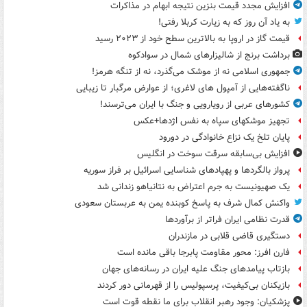
افزایش مجدد قیمت بنزین نتیجه ابهام در مذاکرات
به یاد آن روز که به زیارت کربلا رفتی!
قیمت گاز در اروپا به بالاترین سطح خود از ۲۰۲۳ رسید
برداشت برنج از شالیزارهای شمال در سوادکوه
جمهوری اسلامی نه از موشک می‌گذرد، نه از تنگه هرمز!
ناگفته‌هایی از آمپول های لاغری؛ از عوارض مرگبار تا زیبایی
کشورهای عربی از رویارویی و جنگ با ایران می‌ترسند!
تجهیز موشکهای سپاه به نفس اژدها+عکس
پایان تلخ یک نزاع خانوادگی در دورود
افزایش بی‌سابقه سرقت سوخت در انگلیس
پرواز بالگردها و پهپادهای شناسایی اسرائیل بر فراز سوریه
یک صهیونیست به جرم اعتراض به نتانیاهو زندانی شد
واکنش کمال شرف به پاسخ کوبنده یمن به عربستان سعودی
قدرت نظامی ایران فراتر از برآوردها
دستگیری قاضی قلابی در مازندران
فارن افرز: محور مقاومت پابرجا باقی مانده است
بازتاب پیامدهای جنگ علیه ایران در رسانه‌های جهان
بازیکنان بی‌کیفیت، پرسپولیس را از قهرمانی دور کردند
پزشکیان: وجود رهبر انقلاب برای ما نقطه قوت است