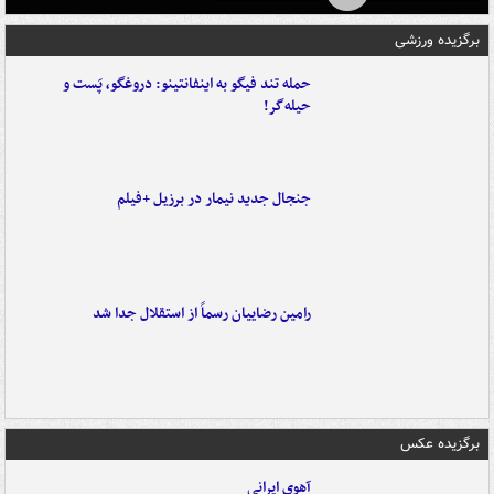
برگزیده ورزشی
حمله تند فیگو به اینفانتینو: دروغگو، پَست‌ و
حیله‌گر!
جنجال جدید نیمار در برزیل +فیلم
رامین رضاییان رسماً از استقلال جدا شد
برگزیده عکس
آهوی ایرانی