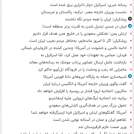
رسانه عبری: اسرائیل دچار ناترازی برق شده است
نشست وزیران خارجه مصر، ترکیه، پاکستان و عربستان
پزشکیان: ایران را همه مردم نگه داشتند
ایران در مسیر تبدیل شدن به قدرت برتر منطقه است!
ارتش یمن: نفتکش سعودی را در خلیج عدن هدف قرار دادیم
پزشکیان: اگر تا امروز مانده‌ایم، به‌خاطر مردم نجیب ایران است
ادامه ناامنی و خشونت در آمریکا؛ چندین کشته در کارولینای شمالی
فیدان: حماس به تعهدات خود عمل کرد، امّا اسرائیل نه
بازداشت عامل ارسال تصاویر پرتاب موشک به رسانه‌های معاند
ماجرایی که رعب و وحشت را در فرودگاه تل‌آویو حاکم کرد
شبیه‌سازی حمله به پایگاه نیروهای دلتا فورس آمریکا
گفت وگوی وزیران خارجه آمریکا و انگلیس درباره ایران
ماکرون: اتحادیه اروپا فشار بر روسیه را افزایش خواهد داد
بیانیه تند اتحادیه لیگ‌های اروپایی علیه اینفانتینو
تحول بزرگ یمن در هدف‌گیری کشتی‌های سعودی
آمریکا: گفتگوهای لبنان و اسرائیل فردا ازسرگرفته خواهد شد!
تفاهم ایران و عمان در آستانه نهایی شدن است
وزیر صمت عازم قرقیزستان شد