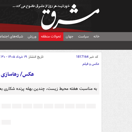
خانه
سیاست
جهان
تحولات منطقه
ورزش
شبکه‌های اجتماع
کد خبر
1817164
تاریخ انتشار:
۱۹ خرداد ۱۴۰۵ - ۱۳:۳۰
عکس و فیلم
عکس/ رهاسازی پ
به مناسبت هفته محیط زیست، چندین بهله پرنده شکاری بعد