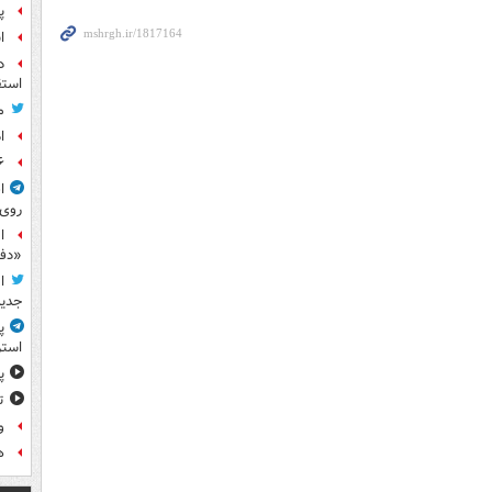
پ
ا
د
استق
م
ا
۶ فوتی و ۵ مصدوم بر ا
ا
روی
ا
«دف
ا
جدید
پ
استر
پ
ت
و
ه