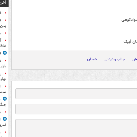
آخری
ف
 سوادکوهی
ت
بدن 
م
آ
ان آبیک
غافل
ت
حش
جالب و دیدنی
همدان
ف
بازا
نهای
ا
منت
س
جنگ
م
ا
آمری
ب