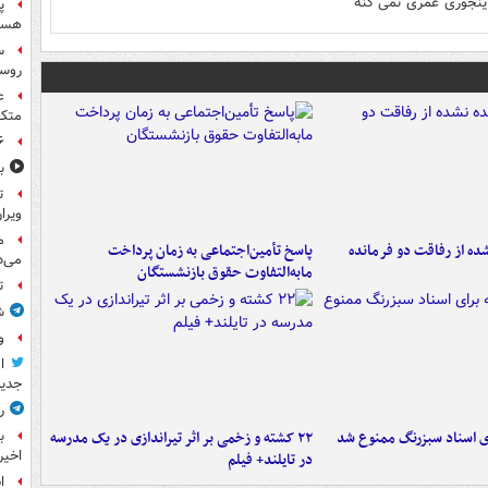
اینجوری عمری نمی کنه
پ
هست
س
روسی
ع
متکی
۶ فوتی و ۵ مصدوم بر ا
ب
ت
ویرا
م
ه از رفاقت دو فرمانده‌
پاسخ تأمین‌اجتماعی به زمان پرداخت
می‌د
مابه‌التفاوت حقوق بازنشستگان
ت
ش
و
ا
جدید
ر
ای اسناد سبزرنگ ممنوع شد
۲۲ کشته و زخمی بر اثر تیراندازی در یک مدرسه
ب
اخیر
در تایلند+ فیلم
ا