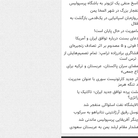
اسخ منفی یک لژیونر به باشگاه پرسپولیس
نفجار بزرگ در شهر المخا یمن
روازه‌بان اسپانیایی در یک‌قدمی بازگشت به
لال
اموریت در حال پایان است!
دعای بسنت درباره توافق ایران و آمریکا
ثر تصادف زنجیره‌ای
فشاگری برادرزاده ترامپ: تمام تصمیم‌هایش از
 ترس است
مضای سران پاکستان، عربستان و ترکیه برای
اع جمعی»
ثر جدید کارتونیست سوری با عنوان مدیریت
 تنگه هرمز
شت پرده توافق جدید ایران؛ تاکتیک یا
اتژی؟
الایشگاه نفت اسلواکی منفجر شد
وسل رفیق آرژانتینی نتانیاهو به سرکوب
ینگر آفریقایی پرسپولیس ماندنی شد
شدار مقام ارشد یمن به عربستان سعودی