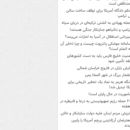
متناقض است
کم دادگاه آمریکا برای توقف ساخت سالن
 ترامپ
مله پهپادی به کشتی ترکیه‌ای در دریای سیاه
رامپ و نتانیاهو جنایتکار جنگی هستند!
یزبانی استقلال در آسیا به امارات می‌رسد؟
امانه موشکی پاتریوت چیست و چرا ذخایر آن
ه اتمام است؟
منیت خلیج فارس باید به دست کشورهای
ه تأمین شود
ارش باران در فاروج خراسان شمالی
نفجار بزرگ در شهر المخا یمن
نگه هرمز به نماد یک تحقیر تاریخی برای
کا تبدیل شد!
اموریت در حال پایان است!
۲۰ حمله رژیم صهیونیستی به درعا و قنیطره در
هفته
یزش مردم لبنان علیه دولت سازشکار و خائن
عترضان آرژانتینی پرچم آمریکا را پایین
دند