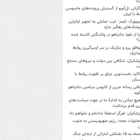
ند
گرانی تل‌آویو از گسترش پرونده‌های جاسوسی
ط با ایران
یویورک تایمز: غرب تمایلی به تجهیز اوکراین
وشک‌های رهگیر ندارد
یا از نفوذ نتانیاهو در واشنگتن کاسته شده
؟
وافق پرو و مکزیک بر سر ازسرگیری روابط
ماتیک
زشکیان: شکافی بین دولت و نیروهای مسلح
ت
اکید نخست‌وزیر عراق بر تقویت روابط با
ستان
قتی رسانه عبری از کابوس بنیامین نتانیاهو
وید
یچ دولتی به اندازۀ ما در جهت سیاست‌های
ی قدم برنداشت
زشکیان: هرگز استعفا نداده‌ام و نخواهم داد
جاوزات مجدد رژیم صهیونیستی به جنوب
ن
 به ۱۵ نفتکش‌ اماراتی از ابتدای جنگ