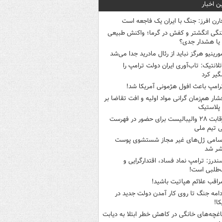
ن اخبار
ارن افرز: جنگ با ایران یک فاجعه است
نگی انگشتر و کفش در گرما؛ واکنش طبیعی
یا هشدار جدی؟
ورینیو هرگز نباید از رئال مادرید جدا می‌شد
تلانتیک: تاب‌آوری ایران دولت ترامپ را
گیر کرد
رامپ باعث افول هژمونی آمریکا شد!
شار هم‌زمان گرانی مواد اولیه و افت تقاضا بر
ر پلاستیک
رقابت ۲۸ والیبالیست برای حضور در فهرست
ی تیم ملی
سامی ژل‌های غیر مجاز شستشوی پوست
شر شد
ندرز: ترامپ نماد فساد، اقتدارگرایی و
‌طلبی است!
راقب علائم هپاتیت باشید!
دامه جنگ تا روی کار آمدن دولت جدید در
کا!
اغچه‌های خانگی در کاهش خطر ابتلا به دیابت