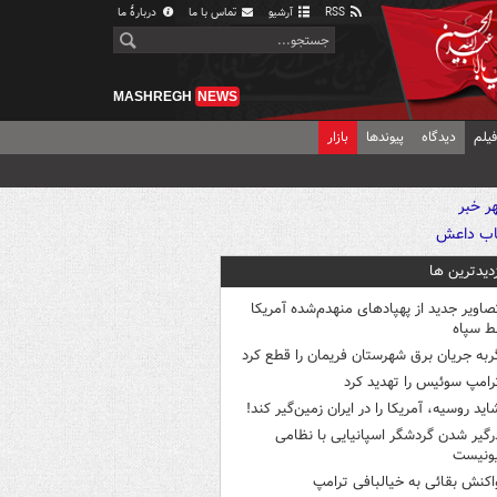
RSS
آرشیو
تماس با ما
دربارهٔ ما
MASHREGH
NEWS
یلم
دیدگاه
پیوندها
بازار
زدیدترین ها
صاویر جدید از پهپادهای منهدم‌شده آمریکا
ط سپاه
ربه جریان برق شهرستان فریمان را قطع کرد
رامپ سوئیس را تهدید کرد
اید روسیه، آمریکا را در ایران زمین‌گیر کند!
رگیر شدن گردشگر اسپانیایی با نظامی
ونیست
اکنش بقائی به خیالبافی ترامپ