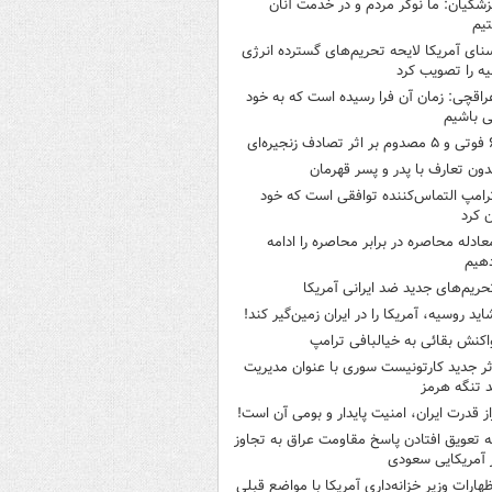
زشکیان: ما نوکر مردم و در خدمت آنان
یم
نای آمریکا لایحه تحریم‌های گسترده انرژی
ه را تصویب کرد
راقچی: زمان آن فرا رسیده است که به خود
 باشیم
ثر تصادف زنجیره‌ای
دون تعارف با پدر و پسر قهرمان
رامپ التماس‌کننده توافقی است که خود
ن کرد
عادله محاصره در برابر محاصره را ادامه
هیم
حریم‌های جدید ضد ایرانی آمریکا
اید روسیه، آمریکا را در ایران زمین‌گیر کند!
اکنش بقائی به خیالبافی ترامپ
ثر جدید کارتونیست سوری با عنوان مدیریت
 تنگه هرمز
از قدرت ایران، امنیت پایدار و بومی آن است!
ه تعویق افتادن پاسخ مقاومت عراق به تجاوز
 آمریکایی سعودی
ظهارات وزیر خزانه‌داری آمریکا با مواضع قبلی