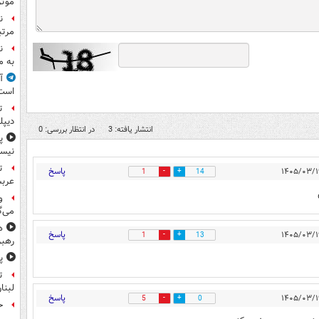
موثر
ن
مرتب
ن
به م
آ
است
ت
دیپل
انتشار یافته: 3
در انتظار بررسی: 0
پ
نیس
ت
پاسخ
1
14
عرب
و
می‌گ
ه
پاسخ
1
13
رهبر
پ
ت
لبنا
پاسخ
5
0
حمله