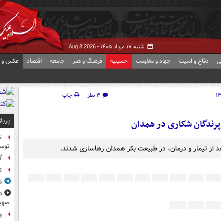
شنبه ۱۷ مرداد ۱۴۰۵ -
Aug 8 2026
ی
دفاع و امنیت
جهاد و مقاومت
حسینیه
فرهنگ و هنر
جامعه
اقتصاد
عکس و ف
۳ نظر
چاپ
پربا
رندگان شکاری در همدان
ت
توس
 از تیمار و درمان، در طبیعت بکر همدان رهاسازی شدند.
گ
ت
ش
د
صهی
و