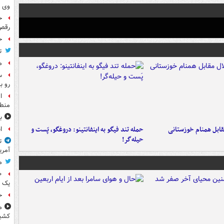
وی 
ح
رقص
ح
ت
م
س
رو ب
ا
منطق
ب
قابل همنام خوزستانی
حمله تند فیگو به اینفانتینو: دروغگو، پَست‌ و
ا
حیله‌گر!
ت
آمری
م
یک 
خ
م
کشی