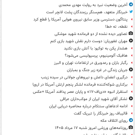
آخرین وضعیت نبرد به روایت مهدی محمدی
خبرنگار متعهد، هم‌سنگر رزمندگان پشت لانچر است
پنتاگون دسترسی وزیر سابق نیروی هوایی آمریکا را قطع کرد
نقطه، ته خط!
تصاویر دیده‌ نشده از دو فرمانده شهید موشکی
مهران غفوریان: دوست دارم نقش شهید بازی کنم
هشدار پکن به توکیو: با آتش بازی نکنید
هافبک آلومینیوم، پرسپولیسی می‌شود؟
رگبار باران و رعدوبرق در ارتفاعات تهران و البرز
جریان زندگی در غزه زیر جنگ و بمباران
درگیری اعضای داعش و نیروهای جولانی در سیده زینب
برکناری شوکه‌کننده فرمانده لشکر پنجم ارتش آمریکا در اروپا
استقرار انبوه «دی‌اف‑۱۷» و پایان عصر پدافند آمریکا +عکس
تشکر آقای شهید ایران از موکب‌داران عراقی
ادامه ادعاهای سنتکام درباره محاصره دریایی ایران
قالیباف روز خبرنگار را تبریک گفت
رویای ائتلاف مکه
روزنامه‌های ورزشی امروز ‌شنبه ۱۷ مرداد ۱۴۰۵