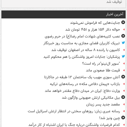
توقیف شد
ته
آخرین اخبار
جنایت‌هایی که فراموش نمی‌شوند
حواله دلار ۱۵۴ هزار و ۴۵۱ تومان شد
نصب کتیبه‌های شهادت امام رضا(ع) در حرم رضوی
تبریک کاربران فضای مجازی به مناسبت روز خبرنگار
کامیون با راننده ۸ ساله در اصفهان توقیف شد
پزشکیان: جنایات امروز واشنگتن را هم محکوم کنید
"سوپر ال‌نینو"در راه است؟
قیمت طلا صعودی ماند
آتش سوزی مهیب یک ساختمان ۱۲ طبقه در جاکارتا
بازتاب «پیمان دفاعی مکه» در رسانه‌های ترکیه
وزارت دفاع: ایران در میدان دفاع مقتدر خواهد ماند
بیل مکانیکی ارتش صهیونی واژگون شد
مقصد جدید پسر زیدان
رسانه عبری زبان: روزهای سختی در انتظار ارتش اسرائیل است
چین ونیز شد!
کدام فرضیات واشنگتن درباره جنگ با ایران اشتباه از کار درآمد