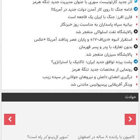
اثر جدید کارتونیست سوری با عنوان مدیریت جدید تنگه هرمز
ادامه جنگ تا روی کار آمدن دولت جدید در آمریکا!
فارن افرز: جنگ با ایران یک فاجعه است
بیانیه سپاه پاسداران به مناسبت روز خبرنگار
پالایشگاه نفت اسلواکی منفجر شد
استقرار انبوه «دی‌اف‑۱۷» و پایان عصر پدافند آمریکا +عکس
بدون تعارف با پدر و پسر قهرمان
پالایشگاه سیزران منفجر شد
پشت پرده توافق جدید ایران؛ تاکتیک یا استراتژی؟
رونمایی از مختصات جدید تنگۀ هرمز
درگیری اعضای داعش و نیروهای جولانی در سیده زینب
وینگر آفریقایی پرسپولیس ماندنی شد
حوادث
۱ خودرو با ۱۹
کامیون با راننده ۸ ساله در اصفهان
"سوپر ال‌نینو"در راه است؟
رگ