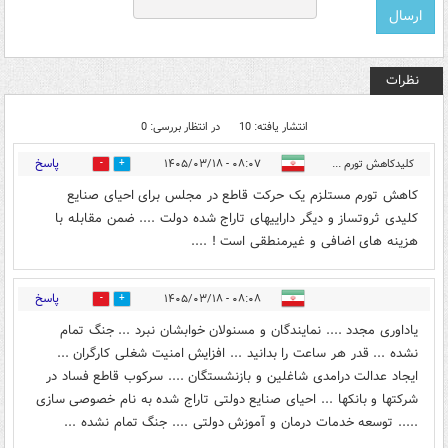
نظرات
انتشار یافته: 10
در انتظار بررسی: 0
پاسخ
کلیدکاهش تورم ...
۰۸:۰۷ - ۱۴۰۵/۰۳/۱۸
0
1
کاهش تورم مستلزم یک حرکت قاطع در مجلس برای احیای صنایع
کلیدی ثروتساز و دیگر داراییهای تاراج شده دولت .... ضمن مقابله با
هزینه های اضافی و غیرمنطقی است ! ....
پاسخ
۰۸:۰۸ - ۱۴۰۵/۰۳/۱۸
0
1
یاداوری مجدد .... نمایندگان و مسنولان خوابشان نبرد ... جنگ تمام
نشده ... قدر هر ساعت را بدانید ... افزایش امنیت شغلی کارگران ...
ایجاد عدالت درامدی شاغلین و بازنشستگان .... سرکوب قاطع فساد در
شرکتها و بانکها ... احیای صنایع دولتی تاراج شده به نام خصوصی سازی
..... توسعه خدمات درمان و آموزش دولتی .... جنگ تمام نشده ...