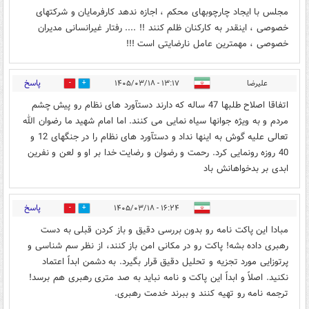
مجلس با ایجاد چارچوبهای محکم ، اجازه ندهد کارفرمایان و شرکتهای
خصوصی ، اینقدر به کارکنان ظلم کنند !! .... رفتار غیرانسانی مدیران
خصوصی ، مهمترین عامل نارضایتی است !!!
پاسخ
عليرضا
۱۳:۱۷ - ۱۴۰۵/۰۳/۱۸
0
0
اتفاقا اصلاح طلبها 47 ساله که دارند دستآورد های نظام رو پيش چشم
مردم و به ويژه جوانها سياه نمايی می کنند. اما امام شهيد ما رضوان الله
تعالی عليه گوش به اينها نداد و دستآورد های نظام را در جنگهای 12 و
40 روزه رونمايی کرد. رحمت و رضوان و رضايت خدا بر او و لعن و نفرين
ابدی بر بدخواهانش باد
پاسخ
۱۶:۲۴ - ۱۴۰۵/۰۳/۱۸
0
0
مبادا این پاکت نامه رو بدون بررسی دقیق و باز کردن قبلی به دست
رهبری داده بشه! پاکت رو در مکانی امن باز کنند، از نظر سم شناسی و
پرتوزایی مورد تجزیه و تحلیل دقیق قرار بگیرد. به دشمن ابداً اعتماد
نکنید. اصلاً و ابداً این پاکت و نامه نباید به صد متری رهبری هم برسد!
ترجمه نامه رو تهیه کنند و ببرند خدمت رهبری.