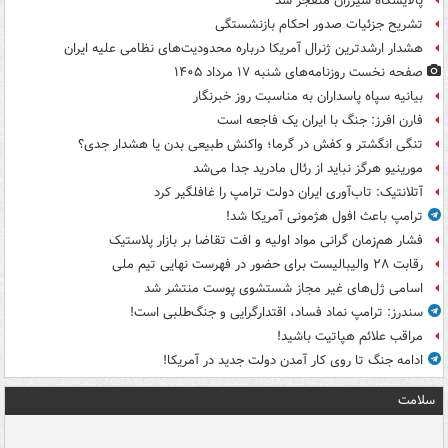
پالایشگاه سیزران منفجر شد
تشریح جزئیات صدور احکام بازنشستگی
هشدار ارشدترین ژنرال آمریکا درباره محدودیت‌های نظامی علیه ایران
صفحه نخست روزنامه‌های شنبه ۱۷ مرداد ۱۴۰۵
بیانیه سپاه پاسداران به مناسبت روز خبرنگار
فارن افرز: جنگ با ایران یک فاجعه است
تنگی انگشتر و کفش در گرما؛ واکنش طبیعی بدن یا هشدار جدی؟
مورینیو هرگز نباید از رئال مادرید جدا می‌شد
آتلانتیک: تاب‌آوری ایران دولت ترامپ را غافلگیر کرد
ترامپ باعث افول هژمونی آمریکا شد!
فشار هم‌زمان گرانی مواد اولیه و افت تقاضا بر بازار پلاستیک
رقابت ۲۸ والیبالیست برای حضور در فهرست نهایی تیم ملی
اسامی ژل‌های غیر مجاز شستشوی پوست منتشر شد
سندرز: ترامپ نماد فساد، اقتدارگرایی و جنگ‌طلبی است!
مراقب علائم هپاتیت باشید!
ادامه جنگ تا روی کار آمدن دولت جدید در آمریکا!
سلامت