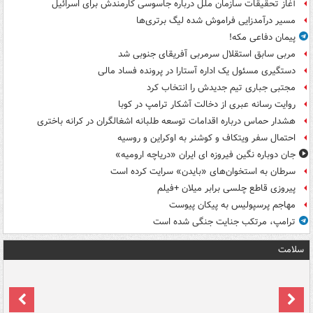
آغاز تحقیقات سازمان ملل درباره جاسوسی کارمندش برای اسرائیل
مسیر درآمدزایی فراموش شده لیگ برتری‌ها
پیمان دفاعی مکه!
مربی سابق استقلال سرمربی آفریقای جنوبی شد
دستگیری مسئول یک اداره آستارا در پرونده فساد مالی
مجتبی جباری تیم جدیدش را انتخاب کرد
روایت رسانه عبری از دخالت آشکار ترامپ در کوبا
هشدار حماس درباره اقدامات توسعه طلبانه اشغالگران در کرانه باختری
احتمال سفر ویتکاف و کوشنر به اوکراین و روسیه
جان دوباره نگین فیروزه ای ایران «دریاچه ارومیه»
سرطان به استخوان‌های «بایدن» سرایت کرده است
پیروزی قاطع چلسی برابر میلان +فیلم
مهاجم پرسپولیس به پیکان پیوست
ترامپ، مرتکب جنایت جنگی شده است
سلامت