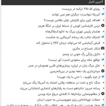
آخرین اخبار
رویای اف-۳۵ ترکیه در بن‌بست
آمریکا نتوانست؛ دیگران هم نمی توانند
اهداف ژاپن برای افزایش توان نظامی چیست؟
ترس کارشناس کویتی از تسلط ایران بر تنگۀ هرمز
هشدار پلیس تهران بزرگ به «کودک‌بلاگرها»
اعتراف جالب یک رسانه آمریکایی به شکست
قرص آزمایشی که می‌تواند درمان HIV را متحول کند
شکار تمساح در مالزی
دلایل پارگی رگ خونی در چشم
توافق مکه برای سعودی امنیت آور نیست!
علل مرگ زنان در ایران؛ بیماری‌های قلبی همچنان در صدر
میدان‌داری یک دهه نودی در بین‌الحرمین
از غزه بگویید...! حتی با یک توییت!
جنگ تاج و تخت در منطقه؛ وقتی اعتماد به آمریکا رنگ می‌بازد
رسانه عبری: نتانیاهو دست به رفتارهای انتحاری انتخاباتی می‌زند
از مظلوم‌نمایی براندازها تا افشای دروغ مراد ویسی
حملات توپخانه‌ای رژیم صهیونیستی به جنوب لبنان
صفار هرندی: تشییع تاریخی رهبر انقلاب تاثیر شگرفی بر صحنه نبرد داشت