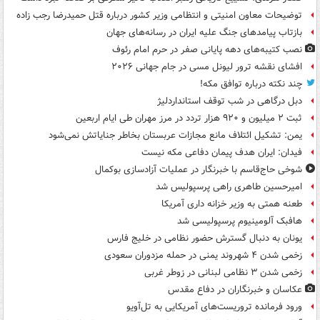
توضیحات معاون امنیتی و انتظامی وزیر کشور درباره قتل حمیدرضا رجب زاده
بازتاب پیامدهای جنگ علیه ایران در رسانه‌های جهان
نصب کتیبه‌های دهه پایانی صفر در حرم امام رئوف
افشای نقشه ترور لیونل مسی در جام جهانی ۲۰۲۶
چند نکته درباره توافق مکه!
دبل درگاهی در شب توقف استانداردلیژ
ثبت ۲ میلیون و ۹۲۰ هزار تردد در مرز مهران طی ایام اربعین
یمن: تشکیل ائتلاف مانع مجازات عربستان بخاطر جنایاتش نمی‌شود
فیدان: ایران هدف پیمان دفاعی مکه نیست
شوخی حاج‌قاسم با خبرنگار در عملیات آزادسازی بوکمال
امیرحسین طاهری راهی پرسپولیس شد
طعنه همتی به وزیر خزانه داری آمریکا
هافبک آلومینیوم پرسپولیسی شد
یونان به دنبال گسترش حضور نظامی در خلیج فارس
زخمی شدن ۴ شهروند یمنی در حمله مزدوران سعودی
زخمی شدن ۳ نظامی لبنانی در زوطر غربی
عکاسان و خبرنگاران در دفاع مقدس
ورود فرمانده تروریست‌های آمریکایی به تل‌آویو