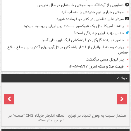
تصاویری از آیت‌الله سید مجتبی خامنه‌ای در حال تدریس
مجتبی جباری تیم جدیدش را انتخاب کرد
سردار علی عظمایی در کنار دو فرمانده شهید
پانه‌تا: آمریکا مثل یک «بوکسور مست» بین ایران و روسیه می‌دود
حدس بزنید ایران چه رنگی است؟
حضور نماینده گل‌گهر در قرعه‌کشی لیگ قهرمانان آسیا
روایت رسانه اسرائیلی از فشار واشنگتن بر تل‌آویو برای آتش‌بس و خلع سلاح
حماس
پدر لیونل مسی درگذشت
قیمت طلا و سکه امروز ۱۴۰۵/۰۵/۱۷
حوادث
ای
هشدار نسبت به وفوع تندباد در تهران
لحظه انفجار جایگاه CNG "صحنه" در
دس
دوربین مداربسته
ات