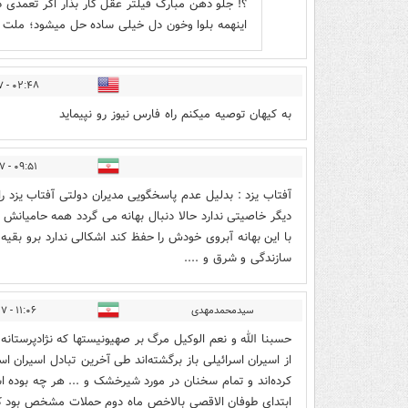
؟! جلو دهن مبارک فیلتر عقل کار بذار اگر تعمدی د
اینهمه بلوا و‌خون دل خیلی ساده حل میشود؛ ملت 
۰۲:۴۸ - ۱۴۰۲/۱۲/۲۷
به کیهان توصیه میکنم راه فارس نیوز رو نپیماید
۰۹:۵۱ - ۱۴۰۲/۱۲/۲۷
آفتاب یزد : بدلیل عدم پاسخگویی مدیران دولتی آفتاب یزد را
دیگر خاصیتی ندارد حالا دنبال بهانه می گردد همه حامیانش
با این بهانه آبروی خودش را حفظ کند اشکالی ندارد برو بق
سازندگی و شرق و ....
سیدمحمدمهدی
۱۱:۰۶ - ۱۴۰۲/۱۲/۲۷
حسبنا الله و نعم الوکیل مرگ بر صهیونیستها که نژادپرستانه 
از اسیران اسرائیلی باز برگشته‌اند طی آخرین تبادل اسیران 
کرده‌اند و تمام سخنان در مورد شیرخشک و ... هر چه بوده ا
ابتدای طوفان الاقصی بالاخص ماه دوم حملات مشخص بود که 