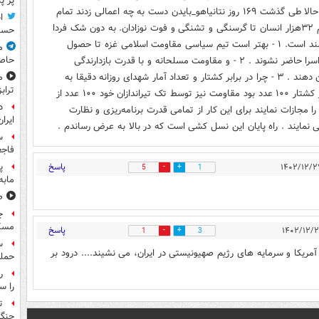
پر پ
سران کشورها باور نداشتن که او دست به چنین اعمالی بزند حالا طی گذشت ۱۶۹ روز نتانیاهو_بایدن دست به چه اعمالی زدند تمام
ا
آنچه باید نمی شد را مرتکب شدند از انفجار بزرگ تا قتل عام ۳۲هزار انسان تا گرسنگی و تشنگی و فوت نوزادان. به دون شک فردا
حسی
دیرتر از امروز باشد . همت بلند دار که نتایج موثر از همت بلند است. ۱ - بهتر است تیم سیاسی مقاومت اسلامی غزه تا حصول
م
خروج نظامیان به پشت مرز غزه پای هیچ میز مذاکره تبادل اسرا حاضر نشوند . ۲ - و مقاومت مسلحانه و با قدرت بازدارندگی
حاص
بیشتری نسبت به ارتش رژیم صهیونیستی عکس العمل نشان دهند . ۳ - چرا در برابر کشتار و تعداد آمار شهدای روزانه دقیقا به
م
تراب
همان مقدار از نظامیان جنایتکار کشته شوند یعنی امروز آمار کشتار ۱۰۰ عدد بود مقاومت نیز توسط تک تیراندازان خود ۱۰۰ عدد از
د
ا مجازات نمایند برای این کار از تمامی قدرت برنامه‌ریزی و نظارت
ایران
نمایند . راه پایان این نسل کشی است که در بالا به عرض رساندم .
س
فاجع
پاسخ
پ
5
1
مابه
ص
ج
مسک
پاسخ
1
3
 آمریکا و سرمایه های رژیم صهیونیستی در ایران، می نشیند.... درود بر
حمله
را س
ت
جنگ 