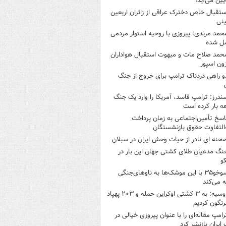
ایین می‌آید!
ستقبال خاص دخترک عراقی از زائران اربعین
نی
حمد مرندی: پیروزی با روحیه استوار مردمی
ل شده
حمد صلاح مات و مبهوت استقبال هواداران
زون اسپور
و راهی دردناک ترامپ برای خروج از جنگ
ندرز: ترامپ فاسد، آمریکا را وارد یک جنگ
ه بار کرده است
اسخ تأمین‌اجتماعی به زمان پرداخت
‌التفاوت حقوق بازنشستگان
حنه ای نادر از حیات وحش ایران در سبلان
نگ مدعیان طلای کشتی جهان این بار در
و
سوخو۳۵ با این موشک‌ها به ناوهای‌جنگی
 می‌کند
روسیه: به ۳ کشتی اوکراین حمله و ۲۰۳ پهپاد
رنگون کردیم
رامپ مقاله‌ای را با عنوان پیروزی خیالی در
ایران بازنشر کرد