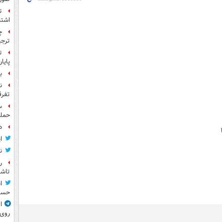
ت
اشتب
چ
ترجی
ت
پایا
بر
ن
تفرق
حمله
د
ا
ن
ر
تاش
ا
حسی
ا
روی