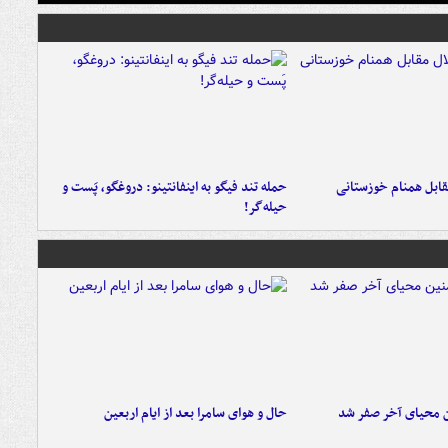
قابل همنام خوزستانی
حمله تند فیگو به اینفانتینو: دروغگو، پَست‌ و
حیله‌گر!
ن محیای آخر صفر شد
حال و هوای سامرا بعد از ایام اربعین