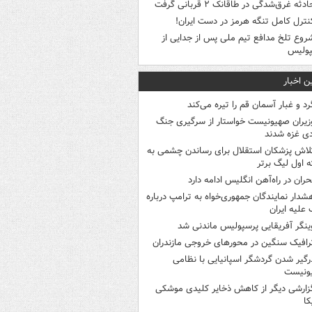
ادثه غرق‌شدگی در طاقانک ۲ قربانی گرفت
نترل کامل تنگه هرمز در دست ایران!
روع تلخ مدافع تیم ملی پس از جدایی از
پولیس
ن اخبار
رد و غبار آسمان قم را تیره می‌کند
زیران صهیونیست خواستار از سرگیری جنگ
دی غزه شدند
لاش پزشکان استقلال برای رساندن چشمی به
 اول لیگ برتر
حران در راه‌آهن انگلیس ادامه دارد
شدار نمایندگان جمهوری‌خواه به ترامپ درباره
علیه ایران
ینگر آفریقایی پرسپولیس ماندنی شد
رافیک سنگین در محورهای خروجی مازندران
رگیر شدن گردشگر اسپانیایی با نظامی
ونیست
زارشی دیگر از کاهش ذخایر کلیدی موشکی
کا