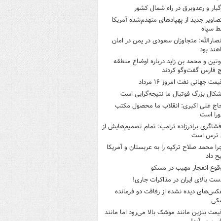
گبار و رعدوبرق در راه شمال کشور
صاویر جدید از پهپادهای منهدم‌شده آمریکا
ط سپاه
نصارالله: متجاوزان سعودی در یمن در امان
هند بود
وتین و محمد بن زاید درباره اوضاع منطقه
 فارس گفت‌وگو کردند
یمت جهانی نفت امروز ۱۶ مرداد
شکال بزرگ فوتبال ما نتیجه‌گرایی است
اج علی اکبری: انقلاب ما محصول مکتب
را است
فشاگری برادرزاده ترامپ: تمام تصمیم‌هایش از
 ترس است
را محمد صلاح ترکیه را به عربستان و آمریکا
ح داد
قوع انفجار مهیب در مسکو
ست بالای ایران در مذاکرات جاری!
کس‌های دیده نشده از رفاقت دو فرمانده‌
کی
یمت بنزین مانند موشک بالا می‌رود اما مانند