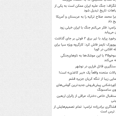
لگراف: جنگ علیه ایران ممکن است به یکی از
اهات تاریخ تبدیل شود
را محمد صلاح ترکیه را به عربستان و آمریکا
ح داد
رامپ: فکر می‌کنم جنگ با ایران خیلی زود
ن می‌یابد
خورد پراید با تیر برق ۲ فوتی بر جای گذاشت
یویورک تایمز فاش کرد: کارگروه ویژه سیا برای
ه افکنی در کوبا
سوخو۳۵ با این موشک‌ها به ناوهای‌جنگی
 می‌کند
ستگیری قاتل فراری در نوشهر
یالات متحده واقعاً یک «ببر کاغذی» است!
مایی زیبا از تنگه کریان جزیره قشم
کوردشکنی پیش‌فروش جدیدترین گوشی‌های
وی سامسونگ
ستقبال خاص دخترک عراقی از زائران اربعین
نی
فشاگری برادرزاده ترامپ: تمام تصمیم‌هایش از
 ترس است