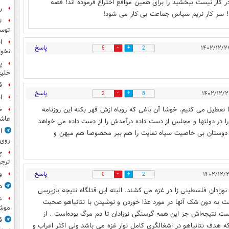
ر کار نیست ببخشید را برای همین مواقع اختراع فرموده اند! قصه
ر
! سر کار نریم سیاس جماعت بی کار می شود!
ت
توس
ا
پاسخ
5
2
نخوا
پ
خلیج
ق
پاسخ
2
8
ا
 تعطیل می کنیم. خوشا آن باغی که روباه ازش قهر بکنه این روزنامه
ح
عاشو
 را در دولتها و مجلس از دست داده درآمدش را از دست داده می خواهد
ا
یه دوستان بی خاصیت سیاه نمایت را هم ببر مخصوصا هم میهن و
روی
چ
ترجی
پاسخ
و
0
2
د
نوزادان فلسطینی زا در غزه می کشند. البته این قتلگاه نتیجه بازپرسی
ع
است به دون شک آنها در مورد غذا خوردن و نوشیدن با نتانیاهو صحبت
موش
ست نتیجه‌اش جز این همه گرسنگی نوزادان تا دم مرگ بوده‌است . از
ق
هدف نتانیاهو در اشغالگری کامل نوار غزه می باشد ولی اکثر اعراب و