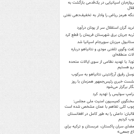
روازه‌بان اسپانیایی در یک‌قدمی بازگشت به
لال
نگه هرمز ریاض را وادار به تخفیف‌دهی نفتی
رید گران استقلال سر از یونان درآورد
ربه جریان برق شهرستان فریمان را قطع کرد
ستانبول میزبان سوپرجام اسپانیا شد
فت وگوی تلفنی مودی و نتانیاهو درباره
ات منطقه‌ای
وبا: با تهدید نظامی از سوی ایالات متحده
‌رو هستیم
وسل رفیق آرژانتینی نتانیاهو به سرکوب
شست خبری رئیس‌جمهور همزمان با روز
گار برگزار می‌شود
رامپ سوئیس را تهدید کرد
خنگوی کمیسیون امنیت ملی مجلس:
چوب کلی تفاهم با عمان مشخص شده است
البان: داعش را به طور کامل در افغانستان
ب کردیم
مضای سران پاکستان، عربستان و ترکیه برای
اع جمعی»