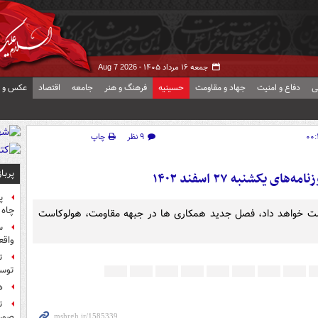
جمعه ۱۶ مرداد ۱۴۰۵ -
Aug 7 2026
ی
دفاع و امنیت
جهاد و مقاومت
حسینیه
فرهنگ و هنر
جامعه
اقتصاد
عکس و ف
۹ نظر
چاپ
پربا
یکشنبه ۲۷ اسفند ۱۴۰۲
پ
چاه 
ست خواهد داد، فصل جدید همکاری ها در جبهه مقاومت، هولوکاست
س
واقع
ت
توس
ه
ت
صورت