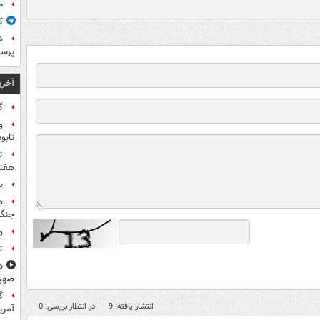
ح
ک
ش
پرس
آخری
گ
و
نابو
ت
هفته
ب
ه
جنگ 
و
ت
د
صهی
گ
انتشار یافته: 9
در انتظار بررسی: 0
آمری