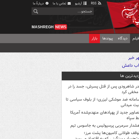
RSS
آرشیو
تماس با ما
دربارهٔ ما
MASHREGH
NEWS
یلم
دیدگاه
پیوندها
بازار
زدیدترین ها
در شاهرودی پس از قتل پسرش، جسد را در
مخفی کرد
امانه ضد موشکی لیزری؛ از بلوف سیاسی تا
یت میدانی
صاویر جدید از پهپادهای منهدم‌شده آمریکا
ط سپاه
شدار سرمربی پرسپولیس به جاسوس تیم
وقف طولانی کامیون‌ها پشت مرز؛
‌حساب سنگینی که به اقتصاد می‌رسد