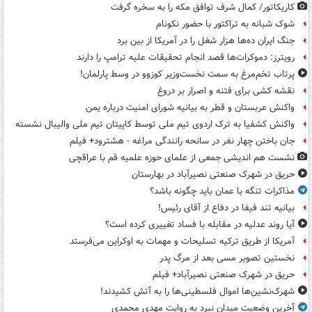
کاریکاتور/ کمال شرف توافق مکه را به سخره گرفت
شوک شبانه به تراکتور با حضور نکونام
جنگ ایران ده‌ها هزار شغل را در آمریکا از بین برد
رویترز: دموکرات‌ها قصد انجام تحقیقات علیه ترامپ را دارند
پرتاب تخم‌مرغ به سمت نخست‌وزیر کوزوو در وسط پارلمان!
نقشه کشی برای فتنه و اصرار بر دروغ
واکنش عربستان و قطر به بیانیه شورای امنیت درباره یمن
واکنش کشفیا به ترک اردوی تیم ملی توسط کاپیتان تیم ملی والیبال نشسته
جان باختن چهار نفر در سانحه رانندگی مراغه - هشترود+ فیلم
نشست هم اندیشی جمعی از علمای حوزه علمیه قم با عراقچی
حریق در شهرک صنعتی نصیرآباد در بهارستان
مذاکرات تنگه با عمان باید چگونه باشد؟
بیانیه تند فیفا در دفاع از آقای رئیس!
آیا روند عدلیه در مقابله با فساد تغییری کرده است؟
آمریکا از طریق ترکیه تسلیحات و مهمات به اوکراین می‌فرستد
نخستین تصویر مسی بعد از مرگ پدر
حریق در شهرک صنعتی نصیرآباد+ فیلم
شهرک‌نشین‌ها اموال فلسطینی‌ها را به آتش کشیدند!
آخرین وضعیت میدان نبرد به روایت مهدی محمدی