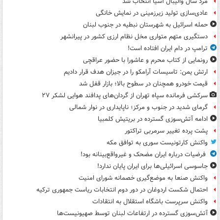
مرد سال والیبال آسیا انتخاب شد
عادی‌سازی تولید زیرزمینی در نمایش خانگی
حمله اسرائیل به شهرستان نبطیه در جنوب لبنان
دستگیری متهم متواری مخل نظام ارزی کشور در پیرانشهر
ترامپ در دام ایران افتاده است!
رونمایی از کتاب محرم و عاشورا با حضور عراقچی
ارتش یمن: تاسیسات آرامکو را در جیزان هدف قرار دادیم
قیمت خودرو همچنان در سطوح بالا؛ بازار قفل شد
سرکشی فرمانده سپاه تهران از گردان‌های پدافند هوایی لشکر ۲۷
گرمای شدید در جنوب و مرکز؛ ناپایداری در نوار شمالی
ادامه آتش‌سوزی گسترده در بریتیش کلمبیا
پشت پرده تغییر سرمربی تراکتور
واکنش کارتونیست سوری به توافق مکه
فرضیات درباره ایران مضحک و غیرواقع‌بینانه بود!
جاسوسی اسرائیلی‌ها برای ایران پایان ندارد!
واکنش صنعا به موضع‌گیری خصمانه شورای امنیت
احتمال شکست اردوغان در دور دوم انتخابات ریاست جمهوری ترکیه
واکنش سرپرست باشگاه استقلال به انتقادات
آتش‌سوزی گسترده در ارتفاعات لبنان توسط صهیونیست‌ها