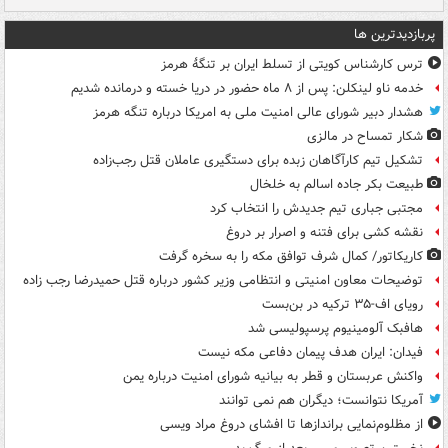
پربازدیدترین ها
ترس کارشناس کویتی از تسلط ایران بر تنگۀ هرمز
خدمه ناو لینکلن: پس از ۸ ماه حضور در دریا خسته و درمانده‌ شدیم
هشدار دبیر شورای عالی امنیت ملی به امریکا درباره تنگه هرمز
شکار تمساح در مالزی
تشکیل تیم کارآگاهان زبده برای دستگیری عاملان قتل رجب‌زاده
طبیعت بکر جاده اسالم به خلخال
مجتبی جباری تیم جدیدش را انتخاب کرد
نقشه کشی برای فتنه و اصرار بر دروغ
کاریکاتور/ کمال شرف توافق مکه را به سخره گرفت
توضیحات معاون امنیتی و انتظامی وزیر کشور درباره قتل حمیدرضا رجب زاده
رویای اف-۳۵ ترکیه در بن‌بست
هافبک آلومینیوم پرسپولیسی شد
فیدان: ایران هدف پیمان دفاعی مکه نیست
واکنش عربستان و قطر به بیانیه شورای امنیت درباره یمن
آمریکا نتوانست؛ دیگران هم نمی توانند
از مظلوم‌نمایی براندازها تا افشای دروغ مراد ویسی