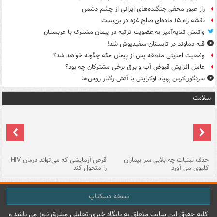
راز عبور مخفی جنگنده‌های ایرانی از چشم دشمن
نقشه راه ۱۵ ماده‌ای صلح غزه در بن‌بست
واکنش کنایه‌آمیز به عضویت ترکیه در پیمان مشترک با عربستان
قله دماوند در تابستان سفیدپوش شد!
وضعیت امنیتی منطقه پس از پیمان مکه چگونه خواهد شد؟
عامل افزایش قبوض آب و برق برخی مشترکان چه بود؟
سرنگون‌کردن پهپاد اوکراینی با آتش رگبار روس‌ها
سلامت
حذف لبنیات چه بلایی سر بیماران
قرص آزمایشی که می‌تواند درمان HIV
عل
کلیوی می آورد
را متحول کند
قل
نسخه دسکتاپ
کليه حقوق اين سايت متعلق به پایگاه خبري-تحليلي مشرق نيوز می باشد و