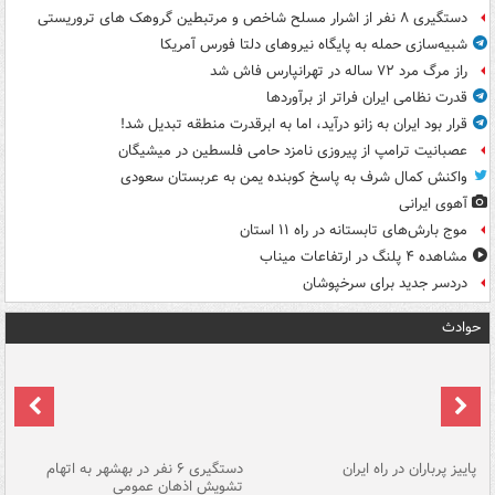
دستگیری ۸ نفر از اشرار مسلح شاخص و مرتبطین گروهک های تروریستی
شبیه‌سازی حمله به پایگاه نیروهای دلتا فورس آمریکا
راز مرگ مرد ۷۲ ساله در تهرانپارس فاش شد
قدرت نظامی ایران فراتر از برآوردها
قرار بود ایران به زانو درآید، اما به ابرقدرت منطقه تبدیل شد!
عصبانیت ترامپ از پیروزی نامزد حامی فلسطین در میشیگان
واکنش کمال شرف به پاسخ کوبنده یمن به عربستان سعودی
آهوی ایرانی
موج بارش‌های تابستانه در راه ۱۱ استان
مشاهده ۴ پلنگ در ارتفاعات میناب
دردسر جدید برای سرخپوشان
حوادث
ن
پاییز پرباران در راه ایران
دستگیری ۶ نفر در بهشهر به اتهام
تشویش اذهان عمومی
اس