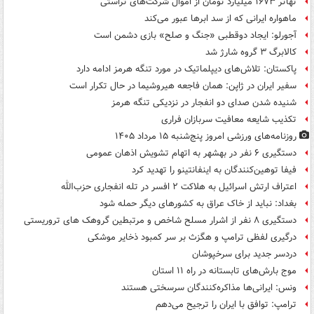
تهاتر ۱۶۷۳ میلیارد تومان از اموال شرکت‌های تراستی
ماهواره ایرانی که از سد ابرها عبور می‌کند
آجورلو: ایجاد دوقطبی «جنگ و صلح‌» بازی دشمن است
کالابرگ ۳ گروه شارژ شد
پاکستان: تلاش‌های دیپلماتیک در مورد تنگه هرمز ادامه دارد
سفیر ایران در ژاپن: همان فاجعه هیروشیما در حال تکرار است
شنیده شدن صدای دو انفجار در نزدیکی تنگه هرمز
تکذیب شایعه معافیت سربازان فراری
روزنامه‌های ورزشی امروز پنج‌شنبه ۱۵ مرداد ۱۴۰۵
دستگیری ۶ نفر در بهشهر به اتهام تشویش اذهان عمومی
فیفا توهین‌کنندگان به اینفانتینو را تهدید کرد
اعتراف ارتش اسرائیل به هلاکت ۲ افسر در تله انفجاری حزب‌الله
بغداد: نباید از خاک عراق به کشورهای دیگر حمله شود
دستگیری ۸ نفر از اشرار مسلح شاخص و مرتبطین گروهک های تروریستی
درگیری لفظی ترامپ و هگزث بر سر کمبود ذخایر موشکی
دردسر جدید برای سرخپوشان
موج بارش‌های تابستانه در راه ۱۱ استان
ونس: ایرانی‌ها مذاکره‌کنندگان سرسختی هستند
ترامپ: توافق با ایران را ترجیح می‌دهم