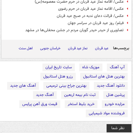
عکس/ اقامه نماز عید قربان در حرم حضرت معصومه(س)
عکس/ اقامه نماز عید قربان در حرم رضوی
عکس/ قرائت دعای ندبه در صبح عید قربان
فیلم/ روز عید قربان در سراسر جهان
تصاویری از حیدر حیدر گویان مردم در جشن محفلی‌ها در مشهد
برچسب‌ها
عید قربان
نماز عید قربان
خراسان جنوبی
اهل سنت
آپ آهنگ
موزیک شاه
سایت تاریخ ایران
بهترین هتل های استانبول
رزرو هتل استانبول
دانلود آهنگ جدید
بهترین جراح بینی ترمیمی
آهنگ های جدید
پرشین هتل
ثبت نام بیمه اربعین
آهنگ جدید
مزایده خودرو
خرید بلیط استخر
قیمت ورق آهن پرایس
فروشنده مواد شیمیایی
نظر شما