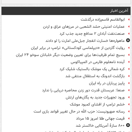
آخرین اخبار
ابوالقاسم قاسم‌زاده درگذشت
عملیات امنیتی حشد الشعبی در مرزهای عراق و اردن
صنعت‌نفت آبادان ۲ مدافع جدید جذب کرد
ماهواره‌ها خسارت انفجار جبل‌علی امارت را لو دادند
روایت گاردین از «دیپلماسی کودکستانی» ترامپ در برابر ایران
بسیج تمام ظرفیت‌ها برای تعیین وضعیت دیگر خلبانان سوخو ۲۴ ایران
آینده نامعلوم طارمی در المپیاکوس
کره شمالی یک موشک بالستیک شلیک کرد
بازگشت اندونگ به استقلال منتفی شد
پاییز پرباران در راه ایران
صنعا: عربستان قدرت دور زدن محاصره دریایی را ندارد
ورود تجهیزات جدید به یگان‌های ارتش
خشم ترامپ از افشای کمبود موشک
رسانه صهیونیست: حزب الله در حال تغییر قواعد بازی است
قیمت جهانی طلا امروز ۱۵ مرداد
۸۰۰ سازۀ آمریکایی خاکستر شد