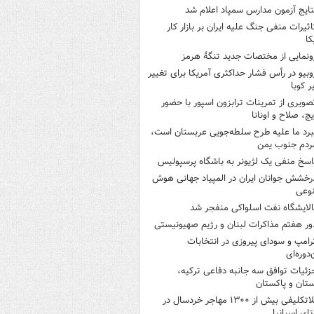
تایج آزمون مدارس سمپاد اعلام شد
اثیرات منفی جنگ علیه ایران بر بازار کار
کا
ونمایی از مختصات جدید تنگۀ هرمز
وبیو در رأس فشار حداکثری آمریکا برای تغییر
 کوبا
صویری از تمرینات ترابزون اسپور با حضور
چ، صلاح و اونانا
برد ما علیه طرح سلطه‌جویی عربستان است،
ردم جنوب یمن
اسخ منفی یک لژیونر به باشگاه پرسپولیس
رخشش جوانان ایران در المپیاد جهانی هوش
وعی
الایشگاه نفت اسلواکی منفجر شد
ور هفتم مذاکرات لبنان و رژیم صهیونیستی
رامپ و سودای پیروزی در انتخابات
‌دوره‌ای
زئیات توافق سه جانبه دفاعی ترکیه،
تان و پاکستان
بلاتکلیفی بیش از ۱۳۰۰ مهاجر خردسال در
ای اسپانیا