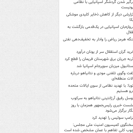
رگیر شدن گردشگر اسپانیایی با نظامی
ونیست
زارشی دیگر از کاهش ذخایر کلیدی موشکی
کا
روازه‌بان اسپانیایی در یک‌قدمی بازگشت به
لال
نگه هرمز ریاض را وادار به تخفیف‌دهی نفتی
رید گران استقلال سر از یونان درآورد
ربه جریان برق شهرستان فریمان را قطع کرد
ستانبول میزبان سوپرجام اسپانیا شد
فت وگوی تلفنی مودی و نتانیاهو درباره
ات منطقه‌ای
وبا: با تهدید نظامی از سوی ایالات متحده
‌رو هستیم
وسل رفیق آرژانتینی نتانیاهو به سرکوب
شست خبری رئیس‌جمهور همزمان با روز
گار برگزار می‌شود
رامپ سوئیس را تهدید کرد
خنگوی کمیسیون امنیت ملی مجلس:
چوب کلی تفاهم با عمان مشخص شده است