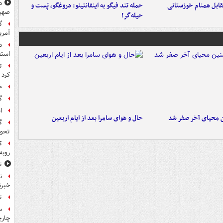
د
قابل همنام خوزستانی
حمله تند فیگو به اینفانتینو: دروغگو، پَست‌ و
صهی
حیله‌گر!
گ
آمری
د
استق
ت
کرد
خ
گ
ا
ن محیای آخر صفر شد
حال و هوای سامرا بعد از ایام اربعین
گ
تحول
ک
روبه
ت
ن
خبرن
ت
س
چار