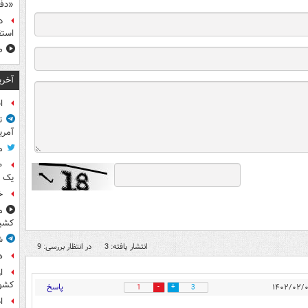
«دف
د
استق
ص
آخری
ا
ت
آمری
م
یک 
خ
م
کشی
ش
انتشار یافته: 3
در انتظار بررسی: 9
ه
ا
کشو
پاسخ
1
3
ا