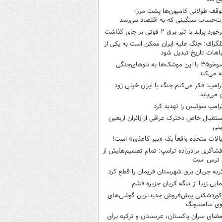
وقف طولانی کامیون‌ها پشت مرز؛
‌حساب سنگینی که به اقتصاد می‌رسد
خورد پراید با تیر برق ۲ فوتی بر جای گذاشت
لگراف: جنگ علیه ایران ممکن است به یکی از
اهات تاریخ تبدیل شود
سوخو۳۵ با این موشک‌ها به ناوهای‌جنگی
 می‌کند
رامپ: فکر می‌کنم جنگ با ایران خیلی زود
ن می‌یابد
رامپ سوئیس را تهدید کرد
ستقبال خاص دخترک عراقی از زائران اربعین
نی
یالات متحده واقعاً یک «ببر کاغذی» است!
فشاگری برادرزاده ترامپ: تمام تصمیم‌هایش از
 ترس است
ربه جریان برق شهرستان فریمان را قطع کرد
مایی زیبا از تنگه کریان جزیره قشم
کوردشکنی پیش‌فروش جدیدترین گوشی‌های
وی سامسونگ
مضای سران پاکستان، عربستان و ترکیه برای