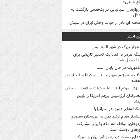
اع جمعی»
روازه‌بان اسپانیایی در یک‌قدمی بازگشت به
لال
حنه ای نادر از حیات وحش ایران در سبلان
ن اخبار
نفجار بزرگ در شهر المخا یمن
نگه هرمز به نماد یک تحقیر تاریخی برای
کا تبدیل شد!
اموریت در حال پایان است!
۲۰ حمله رژیم صهیونیستی به درعا و قنیطره در
هفته
یزش مردم لبنان علیه دولت سازشکار و خائن
عترضان آرژانتینی پرچم آمریکا را پایین
دند
کاف‌های عمیق در اسرائیل!
شدار مقام ارشد یمن به عربستان سعودی
ردوغان: توافقنامه مکه پذیرای مشارکت
رهای دوست است
دعای بسنت درباره توافق ایران و آمریکا