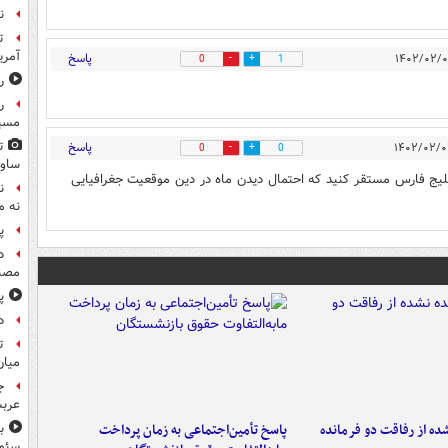
ن
ت
آمری
پاسخ
0
1
ر
ر
مسیر
ت
پاسخ
0
0
ساوی
یج فارس مستقر کنید که احتمال دیدن ماه در دین موقعیت جغرافیایی
ن
نه م
پ
د
مصن
پ
د
ت
میان
ج
عربس
ه از رفاقت دو فرمانده‌
پاسخ تأمین‌اجتماعی به زمان پرداخت
سئوت