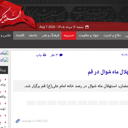
جمعه ۱۶ مرداد ۱۴۰۵ -
Aug 7 2026
ی
دفاع و امنیت
جهاد و مقاومت
حسینیه
فرهنگ و هنر
جامعه
اقتصاد
عکس و ف
۳ نظر
چاپ
پربا
ل ماه شوال در قم
پ
چاه 
س
واقع
ت
توس
ه
چ
ترجی