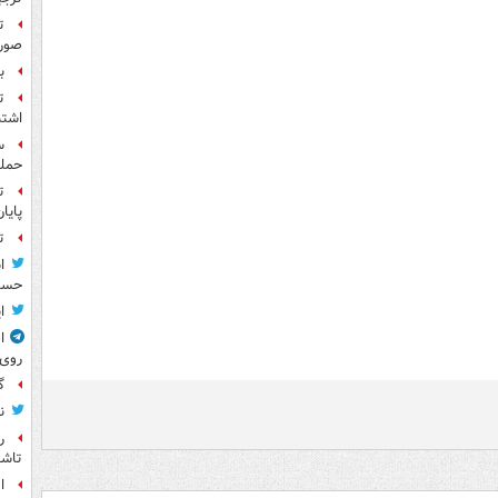
ت
صورت
بر
ت
اشتب
حمله
ت
پایا
ت
ا
حسی
ا
ا
روی
گ
ن
ر
تاش
ا