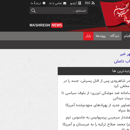
RSS
آرشیو
تماس با ما
دربارهٔ ما
MASHREGH
NEWS
یلم
دیدگاه
پیوندها
بازار
زدیدترین ها
در شاهرودی پس از قتل پسرش، جسد را در
مخفی کرد
امانه ضد موشکی لیزری؛ از بلوف سیاسی تا
یت میدانی
صاویر جدید از پهپادهای منهدم‌شده آمریکا
ط سپاه
شدار سرمربی پرسپولیس به جاسوس تیم
را محمد صلاح ترکیه را به عربستان و آمریکا
ح داد