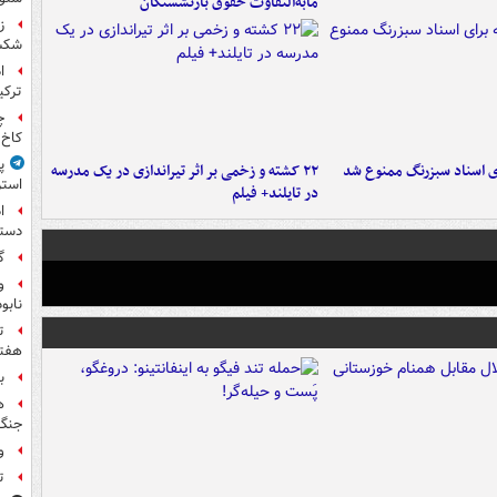
مابه‌التفاوت حقوق بازنشستگان
ز
شکس
ا
ترکی
چ
کاخ 
پ
ای اسناد سبزرنگ ممنوع شد
۲۲ کشته و زخمی بر اثر تیراندازی در یک مدرسه
استر
در تایلند+ فیلم
ا
دستی
گ
و
نابو
ت
هفته
ب
ه
جنگ 
و
ت