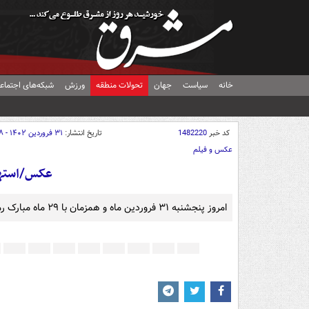
خانه
سیاست
جهان
تحولات منطقه
ورزش
شبکه‌های اجتماع
کد خبر
1482220
تاریخ انتشار:
۳۱ فروردین ۱۴۰۲ - ۲۱:۲۸
عکس و فیلم
عکس/استهلا
امروز پنجشنبه ۳۱ فروردین ماه و همزمان با ۲۹ ماه مبارک رمضان، استهلال ماه شوال در رصد خانه امام علی(ع) قم برگزار شد.