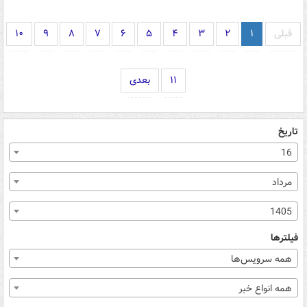
قبلی
۱
۲
۳
۴
۵
۶
۷
۸
۹
۱۰
۱۱
بعدی
تاریخ
16
مرداد
1405
فیلترها
همه سرویس‌ها
همه انواع خبر