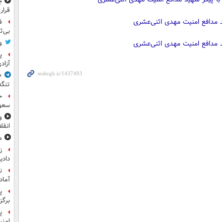
ج
قرار
ف
بی‌ث
و
پ
آزاد
تنگه
ح
سعو
و
انقل
م
ز
داد
ن
آماد
پ
برگز
امنی