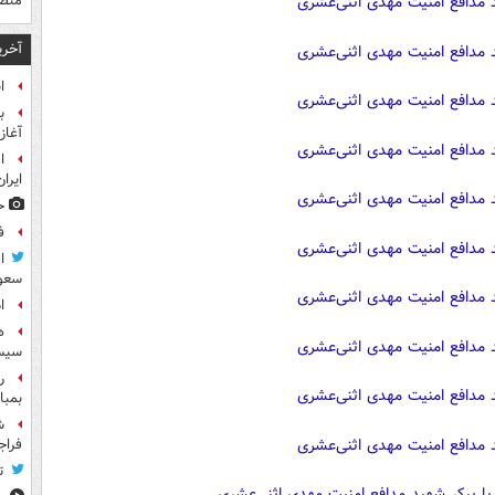
منص
آخری
ا
ب
آغاز
ا
ایرا
ح
ف
ا
سعود
ا
ه
سیست
ر
بمبا
ش
فراج
ت