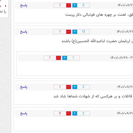
پاسخ
1
0
ص
را ند
ق، لعنت بر چهره های فوتبالی دلار پرست
پاسخ
1
15
 اربابمان حضرت اباعبدالله الحسین(ع) باشند
۲۲:۲۹
1
1
پاسخ
1
2
قاتلات و بر هرکسی که از شهادت شماها شاد شد
پاسخ
0
2