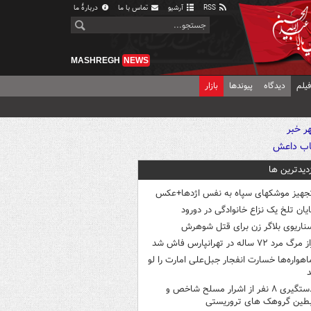
RSS
آرشیو
تماس با ما
دربارهٔ ما
MASHREGH
NEWS
یلم
دیدگاه
پیوندها
بازار
زدیدترین ها
جهیز موشکهای سپاه به نفس اژدها+عکس
ایان تلخ یک نزاع خانوادگی در دورود
ناریوی بلاگر زن برای قتل شوهرش
 مرگ مرد ۷۲ ساله در تهرانپارس فاش شد
اهواره‌ها خسارت انفجار جبل‌علی امارت را لو
د
دستگیری ۸ نفر از اشرار مسلح شاخص و
بطین گروهک های تروریستی