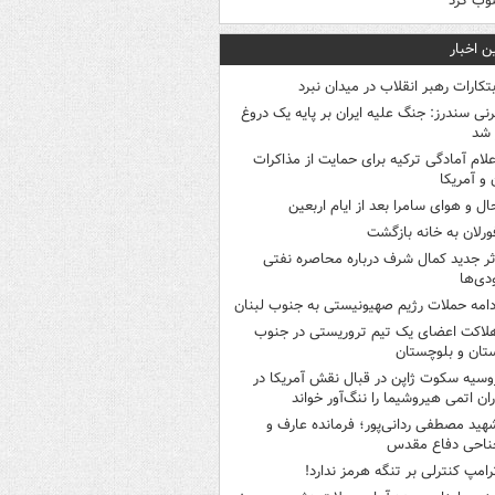
وب کرد
ن اخبار
بتکارات رهبر انقلاب در میدان نبرد
رنی سندرز: جنگ علیه ایران بر پایه یک دروغ
 شد
علام آمادگی ترکیه برای حمایت از مذاکرات
ن و آمریکا
ال و هوای سامرا بعد از ایام اربعین
ورلان به خانه بازگشت
ثر جدید کمال شرف درباره محاصره نفتی
ی‌ها
دامه حملات رژیم صهیونیستی به جنوب لبنان
لاکت اعضای یک تیم تروریستی در جنوب
ان و بلوچستان
وسیه سکوت ژاپن در قبال نقش آمریکا در
ران اتمی هیروشیما را ننگ‌آور خواند
هید مصطفی ردانی‌پور؛ فرمانده عارف و
ناحی دفاع مقدس
رامپ کنترلی بر تنگه هرمز ندارد!