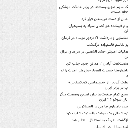
رار شهید لاریجانی»
ک‌ سوم صهیونیست‌ها در برابر حملات موشکی
فاع هستند
شان از دست عربستان فرار کرد
یام فرمانده هوافضای سپاه به بسیجیان
ان
اسایی و بازداشت ۲۱مزدور موساد در کرمان
بوالقاسم قاسم‌زاده درگذشت
ملیات امنیتی حشد الشعبی در مرزهای عراق
دن
عت‌نفت آبادان ۲ مدافع جدید جذب کرد
اهواره‌ها خسارت انفجار جبل‌علی امارت را لو
د
وایت گاردین از «دیپلماسی کودکستانی»
پ در برابر ایران
سیج تمام ظرفیت‌ها برای تعیین وضعیت دیگر
ن سوخو ۲۴ ایران
ینده نامعلوم طارمی در المپیاکوس
ره شمالی یک موشک بالستیک شلیک کرد
ازگشت اندونگ به استقلال منتفی شد
اییز پرباران در راه ایران