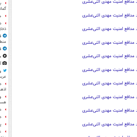
ب
گمان
م
د
ذخای
ق
منطق
ق
مشا
آ
و
عرب
اذها
و
هست
د
د
پ
ع