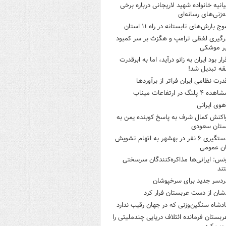
یانیه خانواده شهید لاریجانی درباره برخی
ه‌زنی‌های رسانه‌ای
وج بارش‌های تابستانه در راه ۱۱ استان
رگیری لفظی ترامپ و هگزث بر سر کمبود
ر موشکی
رار بود ایران به زانو درآید، اما به ابرقدرت
ه تبدیل شد!
درت نظامی ایران فراتر از برآوردها
هده ۴ پلنگ در ارتفاعات میناب
هوی ایرانی
اکنش کمال شرف به پاسخ کوبنده یمن به
ستان سعودی
دستگیری ۶ نفر در بهشهر به اتهام تشویش
ن عمومی
نس: ایرانی‌ها مذاکره‌کنندگان سرسختی
ند
ردسر جدید برای سرخپوشان
شان از دست عربستان فرار کرد
ادشاه سنگین‌وزنی که در جهان رقیب ندارد
ربستان فرمانده ائتلاف دریایی چندملیتی را