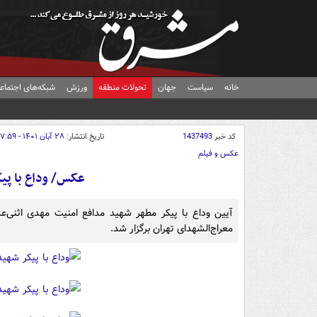
خانه
سیاست
جهان
تحولات منطقه
ورزش
شبکه‌های اجتماع
کد خبر
1437493
تاریخ انتشار:
۲۸ آبان ۱۴۰۱ - ۱۷:۵۹
عکس و فیلم
عکس/ وداع با پی
معراج‌الشهدای تهران برگزار شد.