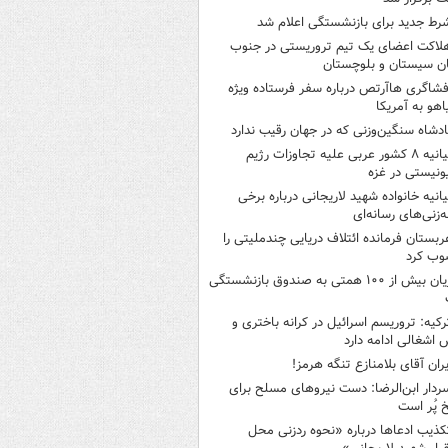
رط جدید برای بازنشستگی اعلام شد
لاکت اعضای یک تیم تروریستی در جنوب
ن سیستان و بلوچستان
فشاگری هاآرتص درباره سفر فرستاده ویژه
یاهو به آمریکا
ادشاه سنگین‌وزنی که در جهان رقیب ندارد
بیانیه ۸ کشور عربی علیه تجاوزات رژیم
نیستی در غزه
یانیه خانواده شهید لاریجانی درباره برخی
ه‌زنی‌های رسانه‌ای
ربستان فرمانده ائتلاف دریایی چندملیتی را
وب کرد
زیان بیش از ۱۰۰ همتی به صندوق‌ بازنشستگی
رکیه: تروریسم اسرائیل در کرانه باختری و
اشغالی ادامه دارد
یران آقای بلامنازع تنگه هرمز!
ردار ابن‌الرضا: دست نیروهای مسلح برای
 پُر است
کذیب ادعاها درباره «نحوه ردزنی محل