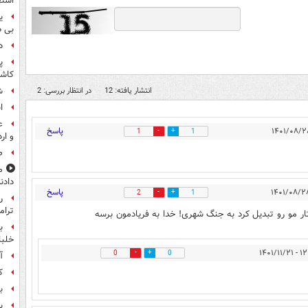
استق
ی
بی د
د
پ
کاش
انتشار یافته: 12
در انتظار بررسی: 2
شن
ا
ع
پاسخ
1
1
و ار
صن
م
دادن
پاسخ
2
1
ر
ترام
ر مو رو تبدیل کرد به جنگ شهری! خدا به فریادمون برسه
ب
خلبانا
۱۲:۵۲ -
0
0
آ
ک
ب
پ