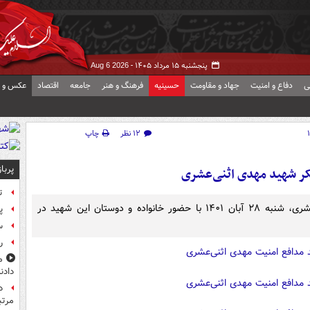
پنجشنبه ۱۵ مرداد ۱۴۰۵ -
Aug 6 2026
ی
دفاع و امنیت
جهاد و مقاومت
حسینیه
فرهنگ و هنر
جامعه
اقتصاد
عکس و ف
۱۲ نظر
چاپ
پربا
کر شهید مهدی اثنی‌عشری
ت
آیین وداع با پیکر مطهر شهید مدافع امنیت مهدی اثنی‌عشری، شنبه ۲۸ آبان ۱۴۰۱ با حضور خانواده و دوستان این شهید در
پ
س
راز
م
دادن
مرت