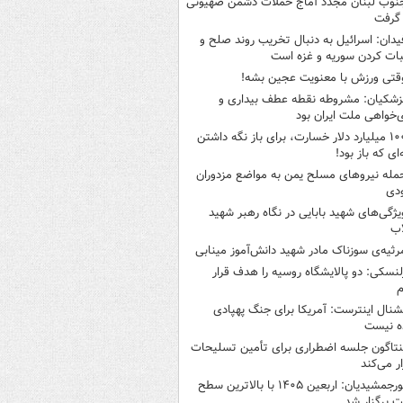
نوب لبنان مجدد آماج حملات دشمن صهیونی
 گرفت
یدان: اسرائیل به دنبال تخریب روند صلح و
بات کردن سوریه و غزه است
قتی ورزش با معنویت عجین بشه!
زشکیان: مشروطه نقطه عطف بیداری و
ی‌خواهی ملت ایران بود
۱۰۰ میلیارد دلار خسارت، برای باز نگه داشتن
‌ای که باز بود!
مله نیروهای مسلح یمن به مواضع مزدوران
دی
یژگی‌های شهید بابایی در نگاه رهبر شهید
اب
رثیه‌ی سوزناک مادر شهید دانش‌آموز مینابی
لنسکی: دو پالایشگاه روسیه را هدف قرار
یم
شنال اینترست: آمریکا برای جنگ پهپادی
ه نیست
نتاگون جلسه اضطراری برای تأمین تسلیحات
ار می‌کند
پورجمشیدیان: اربعین ۱۴۰۵ با بالاترین سطح
ت برگزار شد