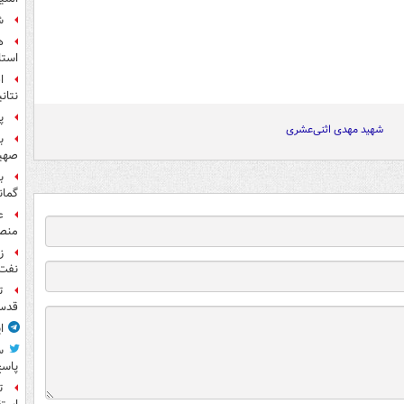
ش
ه
استا
ا
نتان
پ
شهید مهدی اثنی‌عشری
صهیو
ب
گمان
ع
منص
نفت
ت
قدس 
ا
س
پاسخ
ت