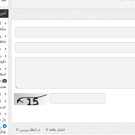
شد
آخری
گ
مکه
و
خاطر
ع
ن
نکون
د
اسلا
ا
هشت
ش
غرب
ا
باز 
ر
انتشار یافته: 3
در انتظار بررسی: 0
بلاگ