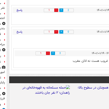
نفر 
پاسخ
1
2
ح
اعتم
ح
بندر
پاسخ
1
0
ف
ع
مراح
ل
۱۶:۲۰ -
1
3
ب
 غروب هست نه اذان مغرب
ت
ه
امور
ا
پایا
ص
ر
فرزن
و