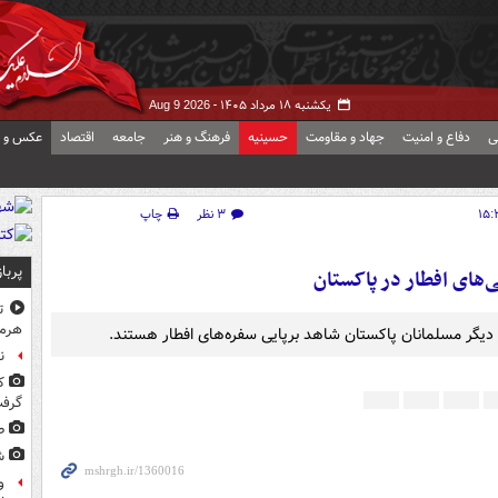
یکشنبه ۱۸ مرداد ۱۴۰۵ -
Aug 9 2026
ی
دفاع و امنیت
جهاد و مقاومت
حسینیه
فرهنگ و هنر
جامعه
اقتصاد
عکس و ف
۳ نظر
چاپ
پربا
ای افطار در پاکستان
ت
هرم
دیگر مسلمانان پاکستان شاهد برپایی سفره‌های افطار هستند.
ن
ک
گرف
ط
ش
و