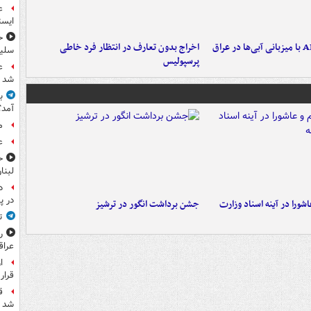
ع
ایست
ح
اخراج بدون تعارف در انتظار فرد خاطی
سلیم
پرسپولیس
ع
شد
آمد؟
م
ع
ح
لبنا
د
در پ
ورا در آینه اسناد وزارت
جشن برداشت انگور در ترشیز
ت
ر
عرا
ا
قرار
ق
شد