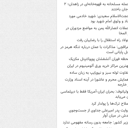
حمله مسلحانه به قهوه‌خانه‌ای در زاهدان؛ ۲
جان باختند
جت‌الاسلام سعیدی: شهید خادمی مورد
اد و وثوق امام شهید بود
ملات انصارالله یمن به مواضع مزدوران در
 المخا
ولاد راه استقلال را با رضاییان رفت
راقچی: مذاکرات با عمان درباره تنگه هرمز در
ل پایانی است
حظه فوران آتشفشان پوپوکتپتل مکزیک
هترین مراکز خرید ورق آلومینیوم در ایران
فاوت لوله سبز و نیوپایپ به زبان ساده
مایش محرم و عاشورا در آینه اسناد وزارت
 خارجه
ولیانوف: بحران ایران-آمریکا فقط با دیپلماسی
ن می‌یابد
لاح ترک‌ها را پولدار کرد
وایت پدر امیرعلی جداوی از جست‌وجوی
دش در میان آوار
زیر کشور: جامعه بدون رسانه مفهومی ندارد