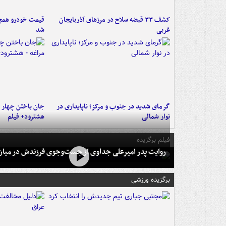
کشف ۳۳ قبضه سلاح در مرزهای آذربایجان
قیمت خودرو همچنا
غربی
شد
گرمای شدید در جنوب و مرکز؛ ناپایداری در
جان باختن چهار ن
نوار شمالی
هشترود+ فیلم
فیلم برگزیده
روایت پدر امیرعلی جداوی از جست‌وجوی فرزندش در میان 
برگزیده ورزشی