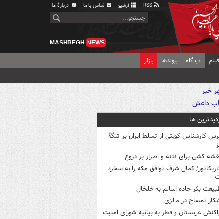
RSS
آرشیو
تماس با ما
دربارهٔ ما
MASHREGH
NEWS
یلم
دیدگاه
پیوندها
بازار
زدیدترین ها
رس کارشناس کویتی از تسلط ایران بر تنگۀ
ز
قشه کشی برای فتنه و اصرار بر دروغ
اریکاتور/ کمال شرف توافق مکه را به سخره
ت
بیعت بکر جاده اسالم به خلخال
کار تمساح در مالزی
اکنش عربستان و قطر به بیانیه شورای امنیت