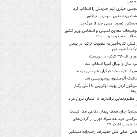
ره یمن
جتبی جباری تیم جدیدش را انتخاب کرد
شت پرده تغییر سرمربی تراکتور
خستین تصویر مسی بعد از مرگ پدر
وضیحات معاون امنیتی و انتظامی وزیر کشور
ره قتل حمیدرضا رجب زاده
اکنش کنایه‌آمیز به عضویت ترکیه در پیمان
ک با عربستان
یای اف-۳۵ ترکیه در بن‌بست
رد سال والیبال آسیا انتخاب شد
مریکا نتوانست؛ دیگران هم نمی توانند
افبک آلومینیوم پرسپولیسی شد
رنگون‌کردن پهپاد اوکراینی با آتش رگبار
‌ها
ز مظلوم‌نمایی براندازها تا افشای دروغ مراد
ی
یدان: ایران هدف پیمان دفاعی مکه نیست
رکشی فرمانده سپاه تهران از گردان‌های
ند هوایی لشکر ۲۷
امل اصلی قتل حمیدرضا رجب‌زاده دستگیر