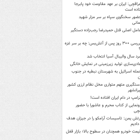
راقچی: ایران بر عهد مقاومت خود پابرجا
اده است
ضور سخنگوی سپاه بر سر مزار شهید
انی
امل اصلی قتل حمیدرضا رجب‌زاده دستگیر
بررسی ۳۰۰ روز پس از آتش‌بس: چه بر سر غزه
رد سال والیبال آسیا انتخاب شد
ادی‌سازی تولید زیرزمینی در نمایش خانگی
مله اسرائیل به شهرستان نبطیه در جنوب
ن
ستگیری متهم متواری مخل نظام ارزی کشور
یرانشهر
رامپ در دام ایران افتاده است!
ونمایی از کتاب محرم و عاشورا با حضور
قچی
رتش یمن: تاسیسات آرامکو را در جیزان هدف
 دادیم
یمت خودرو همچنان در سطوح بالا؛ بازار قفل