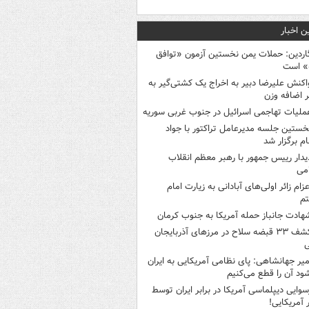
ن اخبار
اردین: حملات یمن نخستین آزمون «توافق
» است
اکنش علیرضا دبیر به اخراج یک کشتی‌گیر به
 اضافه وزن
ملیات تهاجمی اسرائیل در جنوب غربی سوریه
خستین جلسه مدیرعامل تراکتور با جواد
ام برگزار شد
یدار رییس جمهور با رهبر معظم انقلاب
می
عزام زائر اولی‌های آبادانی به زیارت امام
م
هادت جانباز حمله آمریکا به جنوب کرمان
کشف ۳۳ قبضه سلاح در مرزهای آذربایجان
ی
میر جهانشاهی: پای نظامی آمریکایی به ایران
شود آن را قطع می‌کنیم
سوایی دیپلماسی آمریکا در برابر ایران توسط
ر آمریکایی!