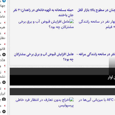
ج
جهان
ن در سطوح بالا؛ بازار قفل
حمله مسلحانه به قهوه‌خانه‌ای در زاهدان؛ ۲ نفر
م
جان باختند
عامل
س
هرم
ض
نظار
ح
قانو
فر در سانحه رانندگی مراغه -
عامل افزایش قبوض آب و برق برخی مشترکان
م
چه بود؟
وزار
و
ز
آوار
نشد
ع
ا
ایران
ج
د
ع