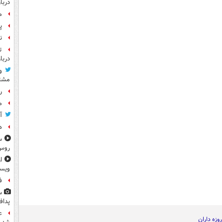
دربا
م
پ
ن
ت
دربا
و
مشتر
رو
م
آ
ه
س
روس
ا
ویس
ف
س
پداف
ع
روزه داران