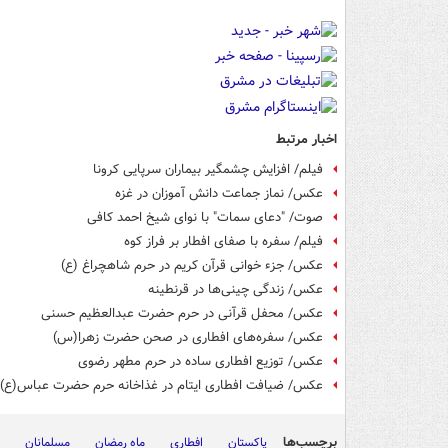
اخبار مرتبط
فیلم/ افزایش چشمگیر بیماران سرپایی کرونا
عکس/ نماز جماعت دانش آموزان در غزه
صوت/ "دعای سمات" با نوای شیخ احمد کافی
فیلم/ سفره‌ با صفای افطار بر فراز کوه‌
عکس/ جزء خوانی قرآن کریم در حرم شاهچراغ (ع)
عکس/ زندگی چینی‌ها در قرنطینه
عکس/ محفل قرآنی در حرم حضرت عبدالعظیم حسنی
عکس/ سفره‌های افطاری در صحن حضرت زهرا(س)
عکس/ توزیع افطاری ساده در حرم مطهر رضوی
عکس/ ضیافت افطاری ایتام در غذاخانه حرم حضرت عباس(ع)
برچسب‌ها
پاکستان
افطاری
ماه رمضان
مسلمانان