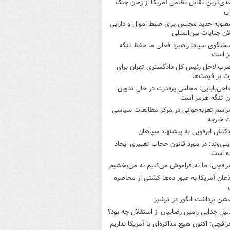
دی‌ترین تقابل نظامی آمریکا از زمان جنگ
ی
صوبه جدید مجلس برای ضبط اموال و دارایی
ان جنایات بین‌المللی
خنگوی سپاه: راهبرد فعلی ما حفظ تنگه
ز است
رب‌الاجل رئیس کل دادگستری تهران برای
ت بر قیمت‌ها
اجی‌بابایی: مجلس پرقدرت در حال تدوین
ن تنگه هرمز است
راسم تعزیه‌خوانی در مرکز مطالعات سیاسی
ت خارجه
اکنش ابرقویی به پیشنهاد سپاهان
ینی‌وند: در مورد قانون حجاب تغییری ایجاد
ه است
راقچی: ما نه فراموش می‌کنیم نه می‌بخشیم
ذعان آمریکا به عبور ده‌ها کشتی از محاصره
شن برداشت انگور در ترشیز
لیل جدایی رامین رضاییان از استقلال چه بود؟
راقچی: اکنون هیچ مذاکره‌ای با آمریکا نداریم