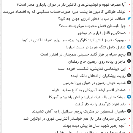
آیا مصرف قهوه و نوشیدنی‌های کافئین‌دار در دوران بارداری مجاز است؟
توقف طولانی کامیون‌ها پشت مرز؛ صورت‌حساب سنگینی که به اقتصاد می‌رسد
حماقت ترامپ با ذخایر انرژی جهان چه کرد؟
چرا تابستان فصل محبوب میکروب‌هاست؟
دستگیری قاتل فراری در نوشهر
نیویورک تایمز فاش کرد: کارگروه ویژه سیا برای تفرقه افکنی در کوبا
کنترل کامل تنگه هرمز در دست ایران!
پرچم سیاه بر فراز گنبد حسینی همچنان در اهتزاز است
ماجرای پیاده روی اربعین حاج رمضان
این دیپلماسی نمایشی، شکست خورده است
روایت پزشکیان از انحلال بانک آینده
شمیم خوش رضوی در هوای بین‌الحرمین
هشدار افسر ارشد آمریکایی به کاخ سفید +فیلم
موشک‌های بالستیک ایران؛ چالش راهبردی آمریکا
باید افراد کارآمدتر را به کار گرفت
حامیان فلسطین در مکزیک پرچم اسرائیل را به آتش کشیدند
دبیرکل سازمان ملل باز هم خواستار آتش‌بس فوری در اوکراین شد
آنچه رهبر شهید سال‌ها پیش دیده بودند
حمایت هلندی‌ها از مظلومیت فلسطین +فیلم