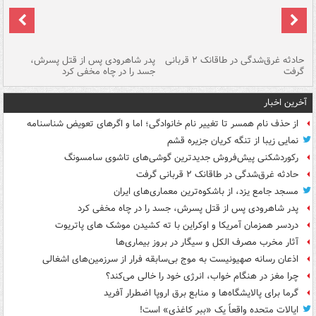
شته
حادثه غرق‌شدگی در طاقانک ۲ قربانی
پدر شاهرودی پس از قتل پسرش،
دس
گرفت
جسد را در چاه مخفی کرد
آخرین اخبار
از حذف نام همسر تا تغییر نام خانوادگی؛ اما و اگرهای تعویض شناسنامه
نمایی زیبا از تنگه کریان جزیره قشم
رکوردشکنی پیش‌فروش جدیدترین گوشی‌های تاشوی سامسونگ
حادثه غرق‌شدگی در طاقانک ۲ قربانی گرفت
مسجد جامع یزد، از باشکوه‌ترین معماری‌های ایران
پدر شاهرودی پس از قتل پسرش، جسد را در چاه مخفی کرد
دردسر همزمان آمریکا و اوکراین با ته کشیدن موشک های پاتریوت
آثار مخرب مصرف الکل و سیگار در بروز بیماری‌ها
اذعان رسانه صهیونیست به موج بی‌سابقه فرار از سرزمین‌های اشغالی
چرا مغز در هنگام خواب، انرژی خود را خالی می‌کند؟
گرما برای پالایشگاه‌ها و منابع برق اروپا اضطرار آفرید
ایالات متحده واقعاً یک «ببر کاغذی» است!