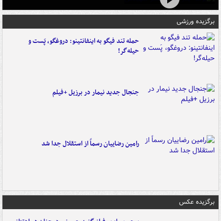
برگزیده ورزشی
حمله تند فیگو به اینفانتینو: دروغگو، پَست‌ و
حیله‌گر!
جنجال جدید نیمار در برزیل +فیلم
رامین رضاییان رسماً از استقلال جدا شد
برگزیده عکس