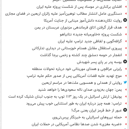
افشای برکناری در موساد پس از شکست پروژه علیه ایران
دستگیری عامل انتشار مطالب توهین‌آمیز علیه زائران اربعین در فضای مجازی
روایت تکان‌دهنده دانش‌آموز مینابی از جنایت آمریکا
هدف قرار گرفتن اتاق‌ فرماندهی مزدوران عربستان در یمن
شکست پروژه «خاورمیانه جدید» نتانیاهو
گزافه‌گویی و لفاظی جدید ترامپ علیه ایران
پیروزی استقلال مقابل همنام خوزستانی در دیداری تدارکاتی
انفجار در حومه دمشق چند کشته و زخمی برجا گذاشت
بوسه‌ پدر بر پای پسر شهیدش
رایزنی عراقچی و همتای موریتانی خود درباره تحولات منطقه
موج تهدید علیه قضات آمریکایی پس از صدور حکم علیه ترامپ
روایتی از همدلی و همسویی ملت‌ها در مراسم اربعین
یمن: جهان به‌زودی صدای ناله سعودی‌ها را خواهد شنید
یونیفل: ارتش اسرائیل در یک روز ۱۱۳ توپ به جنوب لبنان شلیک کرده است
ترامپ: همه چیز درباره ایران به طور استثنایی خوب پیش می‌رود
عبور از خط قرمز ایران یعنی مرگ!
حمله نیروهای اسرائیلی به خبرنگار پرس‌تی‌وی
«ضربه مغزی» شدن صدها نظامی آمریکایی در حملات ایران