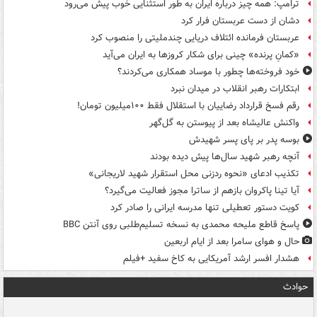
ترامپ: همه چیز درباره ایران به طور استثنایی خوب پیش می‌رود
دشان از دست عربستان فرار کرد
عربستان فرمانده ائتلاف دریایی چندملیتی را منصوب کرد
«کمانِ پرنده» چینی برای شکار کروزها به ایران می‌آید
خود فروخته‌ها چطور با موساد همکاری می‌کردند؟
ابتکارات رهبر انقلاب در میدان نبرد
رقم فسخ قرارداد رضاییان با استقلال فقط ۱۰۰میلیون تومان!
واکنش عالیشاه بعد از پیوستن به گل‌گهر
بوسه‌ پدر بر پای پسر شهیدش
آنچه رهبر شهید سال‌ها پیش دیده بودند
تکذیب ادعای «نحوه ردزنی محل استقرار شهید لاریجانی»
آیا تینا پاکروان بازهم از ساترا مجوز فعالیت می‌گیرد؟
کویت دستور تعطیلی تنها مدرسه ایرانی را صادر کرد
پاسخ قاطع ملیحه محمدی به نسخه تسلیم‌طلبی روی آنتن BBC
حال و هوای سامرا بعد از ایام اربعین
هشدار افسر ارشد آمریکایی به کاخ سفید +فیلم
حوادث