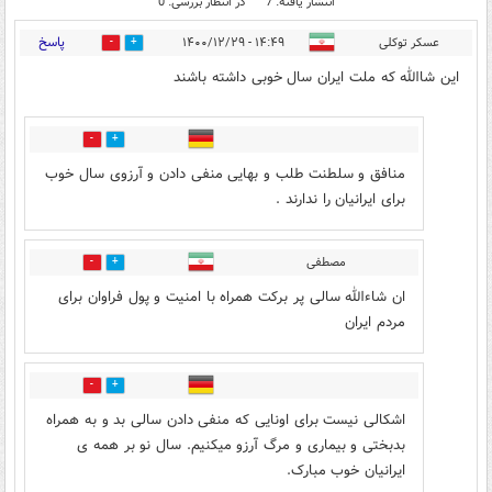
انتشار یافته: 7
در انتظار بررسی: 0
پاسخ
عسکر توکلی
۱۴:۴۹ - ۱۴۰۰/۱۲/۲۹
4
64
این شاالله که ملت ایران سال خوبی داشته باشند
9
24
منافق و سلطنت طلب و بهایی منفی دادن و آرزوی سال خوب
برای ایرانیان را ندارند .
مصطفی
0
0
ان شاءالله سالی پر برکت همراه با امنیت و پول فراوان برای
مردم ایران
0
0
اشکالی نیست برای اونایی که منفی دادن سالی بد و به همراه
بدبختی و بیماری و مرگ آرزو میکنیم. سال نو بر همه ی
ایرانیان خوب مبارک.