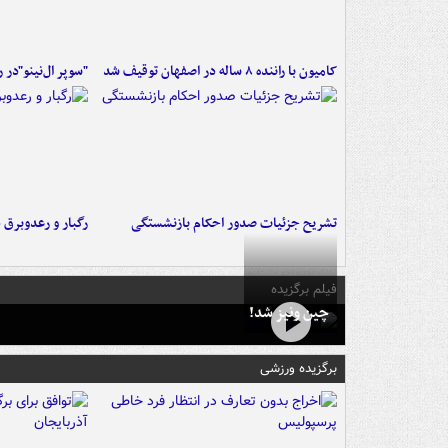
کامیون با راننده ۸ ساله در اصفهان توقیف شد
"سوپر ال‌نینو"در 
تشریح جزئیات صدور احکام بازنشستگی
رگبار و رعدوبرق 
فیلم برگزیده
چین ونیز شد!
برگزیده ورزشی