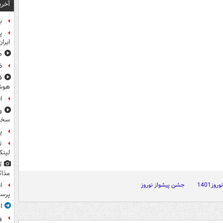
آخری
ب
پ
ایرا
صد
ذ
ف
هوش
ا
و
سخن
پ
ت
لینک
ک
مذاک
نوروز1401
جشن پیشواز نوروز
ا
پرس
ا
و