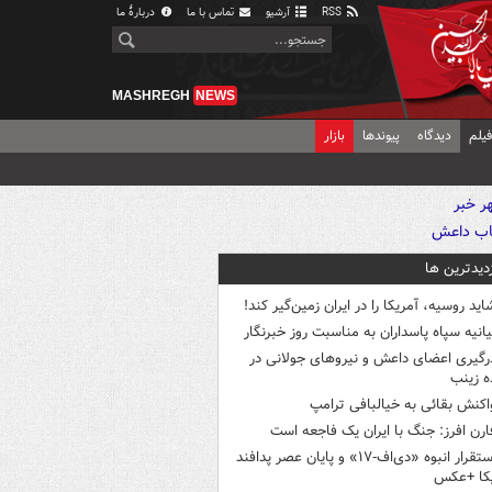
RSS
آرشیو
تماس با ما
دربارهٔ ما
MASHREGH
NEWS
یلم
دیدگاه
پیوندها
بازار
زدیدترین ها
اید روسیه، آمریکا را در ایران زمین‌گیر کند!
یانیه سپاه پاسداران به مناسبت روز خبرنگار
رگیری اعضای داعش و نیروهای جولانی در
 زینب
اکنش بقائی به خیالبافی ترامپ
ارن افرز: جنگ با ایران یک فاجعه است
استقرار انبوه «دی‌اف‑۱۷» و پایان عصر پدافند
یکا +عکس