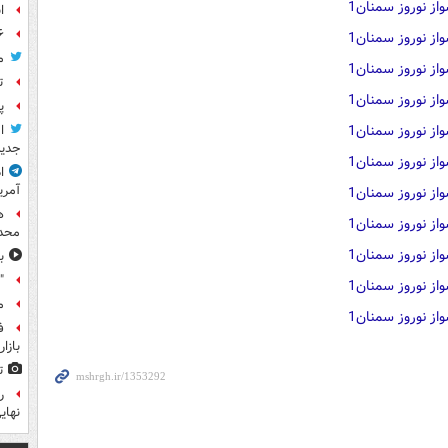
ا
۶ فوتی و ۵ مصدوم بر ا
م
ت
پ
ا
جدید
ا
آمری
ه
محدو
ب
"
م
ف
بازا
ت
نهای