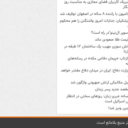
بریک کاربران فضای مجازی به مناسبت روز
گار
میون با راننده ۸ ساله در اصفهان توقیف شد
زشکیان: جنایات امروز واشنگتن را هم محکوم
سوپر ال‌نینو"در راه است؟
یمت طلا صعودی ماند
آتش سوزی مهیب یک ساختمان ۱۲ طبقه در
رتا
ازتاب «پیمان دفاعی مکه» در رسانه‌های
ه
زارت دفاع: ایران در میدان دفاع مقتدر خواهد
یل مکانیکی ارتش صهیونی واژگون شد
قصد جدید پسر زیدان
سانه عبری زبان: روزهای سختی در انتظار
 اسرائیل است
ین ونیز شد!
 منبع بلامانع است.