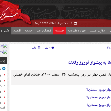
شنبه ۱۷ مرداد ۱۴۰۵ -
Aug 8 2026
ی
دفاع و امنیت
جهاد و مقاومت
حسینیه
فرهنگ و هنر
جامعه
اقتصاد
عکس و ف
۰ نظر
چاپ
پربا
 به پیشواز نوروز رفتند
ش
جشن پیشواز نوروز به مناسبت فرارسیدن عید نوروز و اغاز فصل بهار در روز پنجشنبه ۲۶ اسفند ۱۴۰۰درخیابان امام خمینی
ب
د
سیده
و
ف
آمر