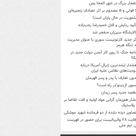
نفجار بزرگ در شهر المخا یمن
ثر تصادف زنجیره‌ای
اموریت در حال پایان است!
أیید ربایش و قتل حمیدرضا رجب‌زاده
الایشگاه سیزران منفجر شد
ثر جدید کارتونیست سوری با عنوان مدیریت
 تنگه هرمز
دامه جنگ تا روی کار آمدن دولت جدید در
کا!
شدار ارشدترین ژنرال آمریکا درباره
دیت‌های نظامی علیه ایران
دون تعارف با پدر و پسر قهرمان
سوپر ال‌نینو"در راه است؟
قصد جدید پسر زیدان
شار هم‌زمان گرانی مواد اولیه و افت تقاضا بر
ر پلاستیک
صاویر دیده‌ نشده از دو فرمانده شهید موشکی
رقابت ۲۸ والیبالیست برای حضور در فهرست
ی تیم ملی