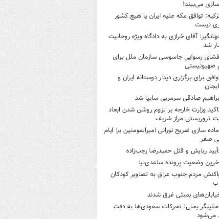
سازی می‌بیند!
رکیه: توافق مکه علیه ایران یا هیچ کشور
ری نیست
هانگیر: آقای خرازی به دادگاه ویژه روحانیت
ر شد
فشای رسوایی جاسوسی سازمان ملل برای
 صهیونیستی
وافق برای برگزاری دیدار دوستانه ایران و
ایجان
براهیم صادقی سرمربی سایپا شد
اکید وزارت خارجه بر لزوم روشن شدن ابعاد
ت تروریستی مراز شریف
ماده سازی ضریح نورانی امیرالمومنین برا ایام
نی صفر
أیید ربایش و قتل حمیدرضا رجب‌زاده
خرین وضعیت پرونده ساعدی‌نیا
اکنش مردم جنوب عراق به تصاویر کودکان
اب
یابان‌های بمبئی غرق شدند
حلیلگر یمنی: تحرکات سعودی‌ها به دقت
می‌شود