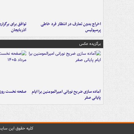
اخراج بدون تعارف در انتظار فرد خاطی
توافق برای برگزاری
پرسپولیس
آذربایجان
برگزیده عکس
آماده سازی ضریح نورانی امیرالمومنین برا ایام
صفحه نخست روزنامه‌های 
پایانی صفر
کليه حقوق اين سايت 