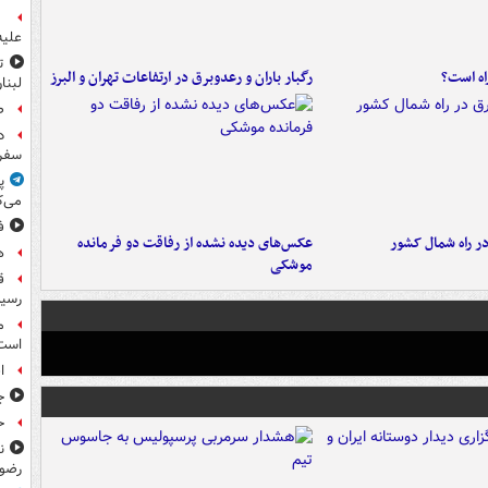
علیه
ت
راه است؟
رگبار باران و رعدوبرق در ارتفاعات تهران و البرز
لبنا
ص
د
سفر 
پ
می‌ک
ف
در راه شمال کشور
عکس‌های دیده نشده از رفاقت دو فرمانده‌
ه
موشکی
رسید
م
است
ا
ج
حوا
ن
رضو