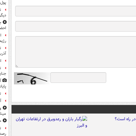
پول‌
ت
دیگ
ج
احضا
ا
رژیم
ت
آذرب
ا
ت
جنای
آ
پایا
ت
آ
و
مین
خ
ت
رصد 