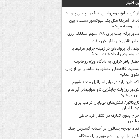
ن اخبار
ازیکن سابق پرسپولیس به فجرسپاسی پیوست
انه‌تا: آمریکا مثل یک «بوکسور مست» بین
ن و روسیه می‌دود
ور برگه جلب برای ۱۴۸ متهم متخلف ارزی
خایر طلای چین افزایش یافت
یلم/ آیا پرونده‌ای در زمینه جرایم مرتبط با
 مصنوعی ایجاد شده است؟
حضار باقر خرازی به دادگاه ویژه روحانیت
ضعیت کافه‌های متعلق به ساعدی نیا از زبان
گوی عدلیه
اکستان: باید در برابر اسرائیل متحد شویم
ئودور روزولت جایگزین ناو هواپیمابر آبراهام
لن می‌شود
اریکاتور/ تلاش‌های بی‌پایان ترامپ برای
ره با ایران
خراج بدون تعارف در انتظار فرد خاطی
پولیس
تمام بودجه پنتاگون در آستانه گسترش جنگ
قتی ترامپ ریاست‌جمهوری را دستگاه