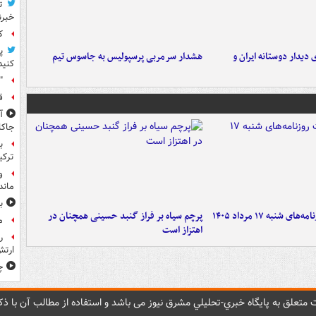
ت
خبرن
کا
پ
 دیدار دوستانه ایران و
هشدار سرمربی پرسپولیس به جاسوس تیم
کنید
"
ق
جاکا
ب
ترکی
و
ماند
ب
شنبه ۱۷ مرداد ۱۴۰۵
پرچم سیاه بر فراز گنبد حسینی همچنان در
م
اهتزاز است
ر
ارتش
چ
متعلق به پایگاه خبري-تحليلي مشرق نيوز می باشد و استفاده از مطالب آن با ذکر