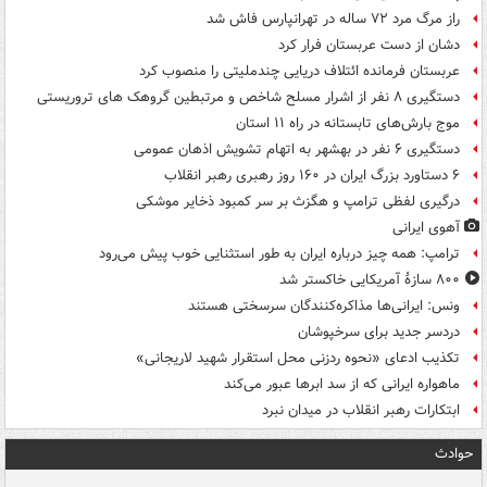
راز مرگ مرد ۷۲ ساله در تهرانپارس فاش شد
دشان از دست عربستان فرار کرد
عربستان فرمانده ائتلاف دریایی چندملیتی را منصوب کرد
دستگیری ۸ نفر از اشرار مسلح شاخص و مرتبطین گروهک های تروریستی
موج بارش‌های تابستانه در راه ۱۱ استان
دستگیری ۶ نفر در بهشهر به اتهام تشویش اذهان عمومی
۶ دستاورد بزرگ ایران در ۱۶۰ روز رهبری رهبر انقلاب
درگیری لفظی ترامپ و هگزث بر سر کمبود ذخایر موشکی
آهوی ایرانی
ترامپ: همه چیز درباره ایران به طور استثنایی خوب پیش می‌رود
۸۰۰ سازۀ آمریکایی خاکستر شد
ونس: ایرانی‌ها مذاکره‌کنندگان سرسختی هستند
دردسر جدید برای سرخپوشان
تکذیب ادعای «نحوه ردزنی محل استقرار شهید لاریجانی»
ماهواره ایرانی که از سد ابرها عبور می‌کند
ابتکارات رهبر انقلاب در میدان نبرد
حوادث