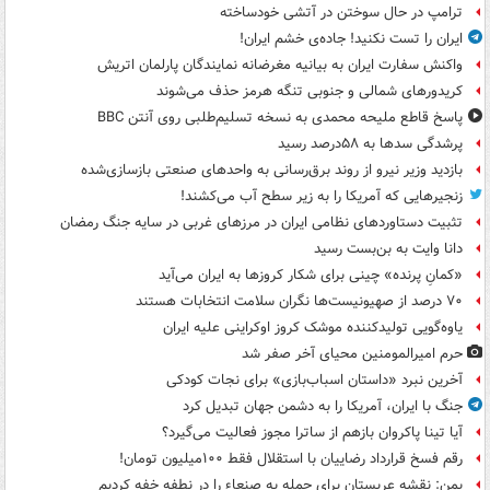
ترامپ در حال سوختن در آتشی خودساخته
ایران را تست نکنید! جاده‌ی خشم ایران!
واکنش سفارت ایران به بیانیه مغرضانه نمایندگان پارلمان اتریش
کریدورهای شمالی و جنوبی تنگه هرمز حذف می‌شوند
پاسخ قاطع ملیحه محمدی به نسخه تسلیم‌طلبی روی آنتن BBC
پرشدگی سدها به ۵۸درصد رسید
بازدید وزیر نیرو از روند برق‌رسانی به واحدهای صنعتی بازسازی‌شده
زنجیرهایی که آمریکا را به زیر سطح آب می‌کشند!
تثبیت دستاوردهای نظامی ایران در مرزهای غربی در سایه جنگ رمضان
دانا وایت به بن‌بست رسید
«کمانِ پرنده» چینی برای شکار کروزها به ایران می‌آید
۷۰ درصد از صهیونیست‌ها نگران سلامت انتخابات هستند
یاوه‌گویی تولیدکننده موشک کروز اوکراینی علیه ایران
حرم امیرالمومنین محیای آخر صفر شد
آخرین نبرد «داستان اسباب‌بازی» برای نجات کودکی
جنگ با ایران، آمریکا را به دشمن جهان تبدیل کرد
آیا تینا پاکروان بازهم از ساترا مجوز فعالیت می‌گیرد؟
رقم فسخ قرارداد رضاییان با استقلال فقط ۱۰۰میلیون تومان!
یمن: نقشه عربستان برای حمله به صنعاء را در نطفه خفه کردیم