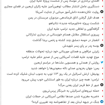
افشای برکناری در موساد پس از شکست پروژه علیه ایران
دستگیری عامل انتشار مطالب توهین‌آمیز علیه زائران اربعین در فضای مجازی
روایت تکان‌دهنده دانش‌آموز مینابی از جنایت آمریکا
هدف قرار گرفتن اتاق‌ فرماندهی مزدوران عربستان در یمن
شکست پروژه «خاورمیانه جدید» نتانیاهو
گزافه‌گویی و لفاظی جدید ترامپ علیه ایران
پیروزی استقلال مقابل همنام خوزستانی در دیداری تدارکاتی
انفجار در حومه دمشق چند کشته و زخمی برجا گذاشت
بوسه‌ پدر بر پای پسر شهیدش
رایزنی عراقچی و همتای موریتانی خود درباره تحولات منطقه
موج تهدید علیه قضات آمریکایی پس از صدور حکم علیه ترامپ
روایتی از همدلی و همسویی ملت‌ها در مراسم اربعین
یمن: جهان به‌زودی صدای ناله سعودی‌ها را خواهد شنید
یونیفل: ارتش اسرائیل در یک روز ۱۱۳ توپ به جنوب لبنان شلیک کرده است
ترامپ: همه چیز درباره ایران به طور استثنایی خوب پیش می‌رود
عبور از خط قرمز ایران یعنی مرگ!
حمله نیروهای اسرائیلی به خبرنگار پرس‌تی‌وی
«ضربه مغزی» شدن صدها نظامی آمریکایی در حملات ایران
جنگ در جبهه لبنان بعد از تفاهم‌نامه چه تغییری کرده؟