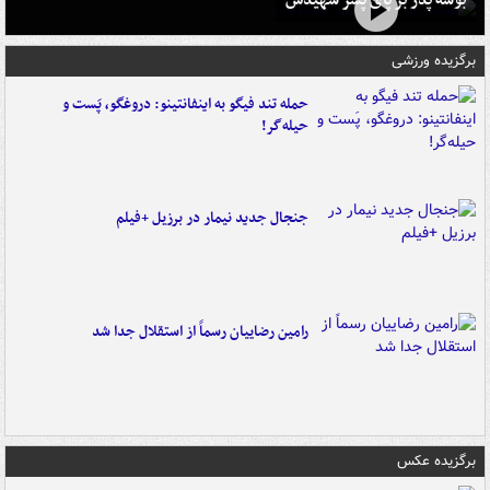
بوسه‌ پدر بر پای پسر شهیدش
برگزیده ورزشی
حمله تند فیگو به اینفانتینو: دروغگو، پَست‌ و
حیله‌گر!
جنجال جدید نیمار در برزیل +فیلم
رامین رضاییان رسماً از استقلال جدا شد
برگزیده عکس