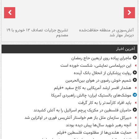
تصادف مرگبار در محور اهواز–شوش ۲
آتش‌سوزی در منطقه حفاظت‌شده
تشریح جزئیات تصادف ۱۲ خودرو با ۱۹
پا
دیزمار مهار شد
مصدوم
آخرین اخبار
ماجرای پیاده روی اربعین حاج رمضان
این دیپلماسی نمایشی، شکست خورده است
روایت پزشکیان از انحلال بانک آینده
شمیم خوش رضوی در هوای بین‌الحرمین
هشدار افسر ارشد آمریکایی به کاخ سفید +فیلم
موشک‌های بالستیک ایران؛ چالش راهبردی آمریکا
باید افراد کارآمدتر را به کار گرفت
حامیان فلسطین در مکزیک پرچم اسرائیل را به آتش کشیدند
دبیرکل سازمان ملل باز هم خواستار آتش‌بس فوری در اوکراین شد
آنچه رهبر شهید سال‌ها پیش دیده بودند
حمایت هلندی‌ها از مظلومیت فلسطین +فیلم