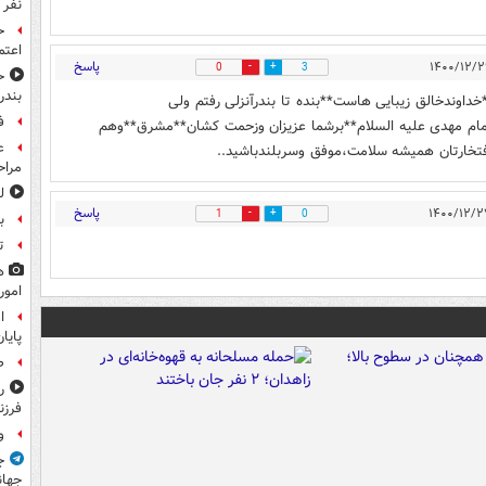
نفر 
ح
اعتم
پاسخ
0
3
ح
بندر
خداوندخالق زیبایی هاست**بنده تا بندرآنزلی رفتم ولی
ف
مام مهدی علیه السلام**برشما عزیزان وزحمت کشان**مشرق**وهم
ع
رافتخارتان همیشه سلامت،موفق وسربلندباشید..
مراح
ل
پاسخ
1
0
ب
ت
ه
امور
ا
پایا
ص
ر
فرزن
و
ج
جهان