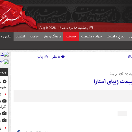
یکشنبه ۱۸ مرداد ۱۴۰۵ -
Aug 9 2026
ی
دفاع و امنیت
جهاد و مقاومت
حسینیه
فرهنگ و هنر
جامعه
اقتصاد
عکس و ف
۵ نظر
چاپ
پربا
د به کجا بریم؛
عت زیبای آستارا
ت
هرم
ن
ک
گرف
ط
ش
و