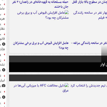
ن در سطوح بالا؛ بازار قفل
حمله مسلحانه به قهوه‌خانه‌ای در زاهدان؛ ۲ نفر
م
جان باختند
عامل
س
هرم
ض
نظار
ح
قانو
فر در سانحه رانندگی مراغه -
عامل افزایش قبوض آب و برق برخی مشترکان
م
چه بود؟
وزار
و
ز
آوار
نشد
ع
ا
ایران
ج
د
ع
ع