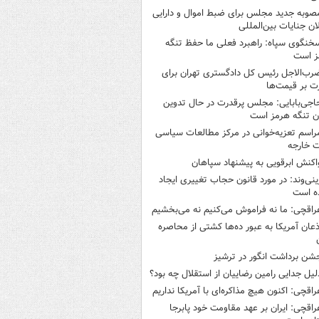
صوبه جدید مجلس برای ضبط اموال و دارایی
ان جنایات بین‌المللی
خنگوی سپاه: راهبرد فعلی ما حفظ تنگه
ز است
رب‌الاجل رئیس کل دادگستری تهران برای
ت بر قیمت‌ها
اجی‌بابایی: مجلس پرقدرت در حال تدوین
ن تنگه هرمز است
راسم تعزیه‌خوانی در مرکز مطالعات سیاسی
ت خارجه
اکنش ابرقویی به پیشنهاد سپاهان
ینی‌وند: در مورد قانون حجاب تغییری ایجاد
ه است
راقچی: ما نه فراموش می‌کنیم نه می‌بخشیم
ذعان آمریکا به عبور ده‌ها کشتی از محاصره
شن برداشت انگور در ترشیز
لیل جدایی رامین رضاییان از استقلال چه بود؟
راقچی: اکنون هیچ مذاکره‌ای با آمریکا نداریم
راقچی: ایران بر عهد مقاومت خود پابرجا