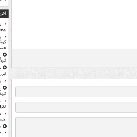
ف
آخری
ر
ردص
پ
گره‌
هست
پ
گره‌
ایران
پ
پ
کردن
تکرا
ت
علیه
ح
خارج