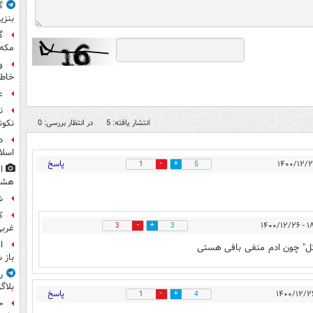
گ
بنزی
گ
مکه
و
خاطر
ع
ن
انتشار یافته: 5
در انتظار بررسی: 0
نکون
د
اسلا
پاسخ
1
5
ا
هشت
ش
۱۸:۲۸
3
3
غرب
ا
ل" چون ادم منفی بافی هستی
باز 
ر
بلاگ
پاسخ
1
4