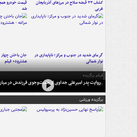
کشف ۳۳ قبضه سلاح در مرزهای آذربایجان
قیمت خودرو همچنا
غربی
شد
گرمای شدید در جنوب و مرکز؛ ناپایداری در
جان باختن چهار ن
نوار شمالی
هشترود+ فیلم
فیلم برگزیده
روایت پدر امیرعلی جداوی از جست‌وجوی فرزندش در میان 
برگزیده ورزشی