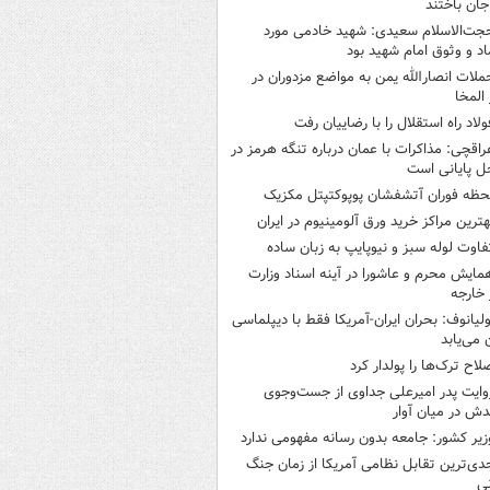
جان باختند
جت‌الاسلام سعیدی: شهید خادمی مورد
اد و وثوق امام شهید بود
ملات انصارالله یمن به مواضع مزدوران در
 المخا
ولاد راه استقلال را با رضاییان رفت
راقچی: مذاکرات با عمان درباره تنگه هرمز در
ل پایانی است
حظه فوران آتشفشان پوپوکتپتل مکزیک
هترین مراکز خرید ورق آلومینیوم در ایران
فاوت لوله سبز و نیوپایپ به زبان ساده
مایش محرم و عاشورا در آینه اسناد وزارت
 خارجه
ولیانوف: بحران ایران-آمریکا فقط با دیپلماسی
ن می‌یابد
لاح ترک‌ها را پولدار کرد
وایت پدر امیرعلی جداوی از جست‌وجوی
دش در میان آوار
زیر کشور: جامعه بدون رسانه مفهومی ندارد
دی‌ترین تقابل نظامی آمریکا از زمان جنگ
ی