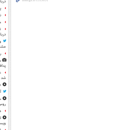
دربا
پ
ن
م
ت
دربا
و
مشتر
رو
س
پداف
ع
شد
ع
آ
س
روس
ه
ا
ویس