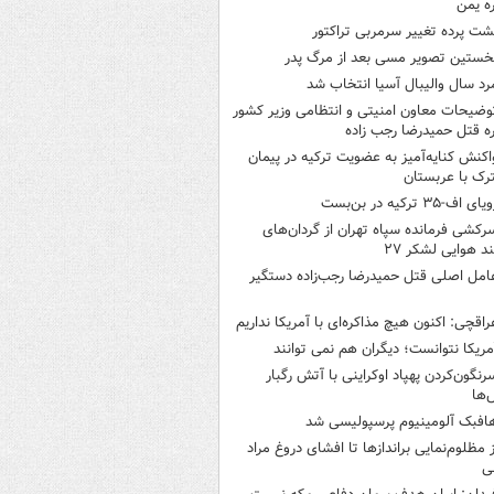
ره یمن
شت پرده تغییر سرمربی تراکتور
خستین تصویر مسی بعد از مرگ پدر
رد سال والیبال آسیا انتخاب شد
وضیحات معاون امنیتی و انتظامی وزیر کشور
ره قتل حمیدرضا رجب زاده
اکنش کنایه‌آمیز به عضویت ترکیه در پیمان
ک با عربستان
یای اف-۳۵ ترکیه در بن‌بست
رکشی فرمانده سپاه تهران از گردان‌های
ند هوایی لشکر ۲۷
امل اصلی قتل حمیدرضا رجب‌زاده دستگیر
راقچی: اکنون هیچ مذاکره‌ای با آمریکا نداریم
مریکا نتوانست؛ دیگران هم نمی توانند
رنگون‌کردن پهپاد اوکراینی با آتش رگبار
‌ها
افبک آلومینیوم پرسپولیسی شد
ز مظلوم‌نمایی براندازها تا افشای دروغ مراد
ی