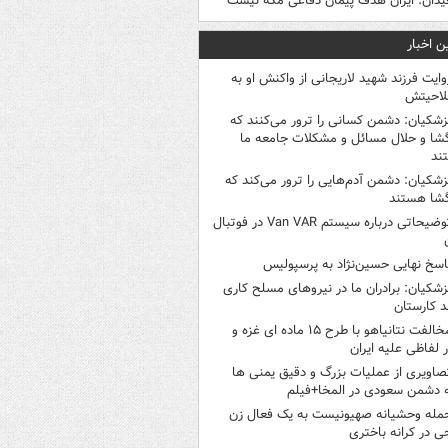
یدان: ایران هدف پیمان دفاعی مکه نیست
ن اخبار
وایت فرزند شهید لاریجانی از واکنش او به
لاحیتش
زشکیان: دشمن کسانی را ترور می‌کنند که
گشا و حلال مسائل و مشکلات جامعه ما
ند
زشکیان: دشمن آدم‌هایی را ترور می‌کند که
گشا هستند
توضیحاتی درباره سیستم Van VAR در فوتبال
اسخ نهایی حسین‌نژاد به پرسپولیس
زشکیان: برادران ما در نیروهای مسلح کاری
د کارستان
مخالفت نتانیاهو با طرح ۱۵ ماده ای غزه و
ر لفاظی علیه ایران
صاویری از عملیات بزرگ و دقیق یمنی ها
 دشمن سعودی در المخا+فیلم
مله وحشیانه صهیونیست به یک فعال زن
ی در کرانه باختری