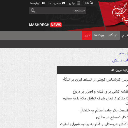
RSS
آرشیو
تماس با ما
دربارهٔ ما
MASHREGH
NEWS
یلم
دیدگاه
پیوندها
بازار
زدیدترین ها
رس کارشناس کویتی از تسلط ایران بر تنگۀ
ز
قشه کشی برای فتنه و اصرار بر دروغ
اریکاتور/ کمال شرف توافق مکه را به سخره
ت
بیعت بکر جاده اسالم به خلخال
کار تمساح در مالزی
اکنش عربستان و قطر به بیانیه شورای امنیت