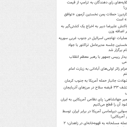
لایه‌های رای دهندگان به ترامپ از قیمت
ن!
اردین: حملات یمن نخستین آزمون «توافق
» است
اکنش علیرضا دبیر به اخراج یک کشتی‌گیر به
 اضافه وزن
ملیات تهاجمی اسرائیل در جنوب غربی سوریه
خستین جلسه مدیرعامل تراکتور با جواد
ام برگزار شد
یدار رییس جمهور با رهبر معظم انقلاب
می
عزام زائر اولی‌های آبادانی به زیارت امام
م
هادت جانباز حمله آمریکا به جنوب کرمان
کشف ۳۳ قبضه سلاح در مرزهای آذربایجان
ی
میر جهانشاهی: پای نظامی آمریکایی به ایران
شود آن را قطع می‌کنیم
سوایی دیپلماسی آمریکا در برابر ایران توسط
ر آمریکایی!
حمله مسلحانه به قهوه‌خانه‌ای در زاهدان؛ ۲