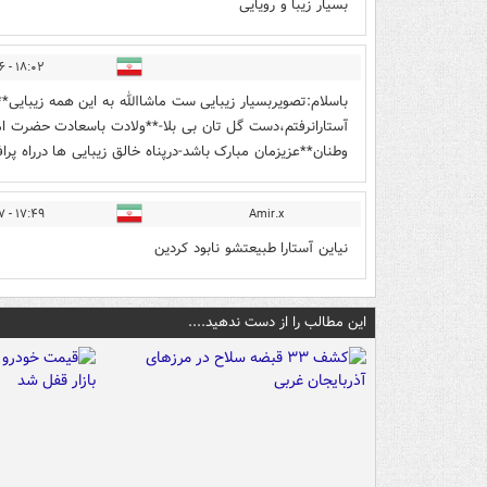
بسیار زیبا و رویایی
۱۸:۰۲ - ۱۴۰۰/۱۲/۲۶
باسلام:تصویربسیار زیبایی ست ماشاالله به این همه زیبایی**
آستارانرفتم،دست گل تان بی بلا-**ولادت باسعادت حضرت ا
وطنان**عزیزمان مبارک باشد-درپناه خالق زیبایی ها درراه پ
۱۷:۴۹ - ۱۴۰۰/۱۲/۲۷
Amir.x
نیاین آستارا طبیعتشو نابود کردین
این مطالب را از دست ندهید....