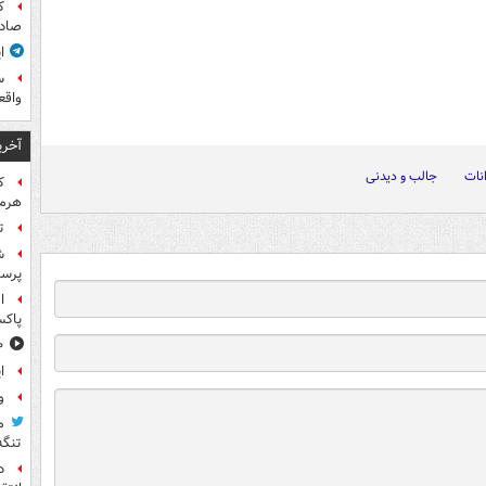
ک
صادر
ا
س
واقع
آخری
نات
جالب و دیدنی
هرمز
ت
ش
پرس
ا
پاکس
۱۰ خوشحال
ا
و
م
تنگه
د