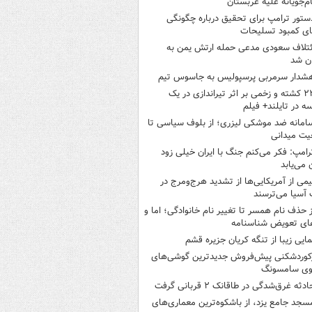
ام‌جویانه علیه عربستان
ستور ترامپ برای تحقیق درباره چگونگی
ی کمبود تسلیحات
ئتلاف سعودی مدعی حمله ارتش یمن به
ن شد
شدار سرمربی پرسپولیس به جاسوس تیم
۲۲ کشته و زخمی بر اثر تیراندازی در یک
ه در تایلند+ فیلم
امانه ضد موشکی لیزری؛ از بلوف سیاسی تا
یت میدانی
رامپ: فکر می‌کنم جنگ با ایران خیلی زود
ن می‌یابد
یمی از آمریکایی‌ها از تشدید هرج‌ومرج در
آسیا می‌ترسند
ز حذف نام همسر تا تغییر نام خانوادگی؛ اما و
ای تعویض شناسنامه
مایی زیبا از تنگه کریان جزیره قشم
کوردشکنی پیش‌فروش جدیدترین گوشی‌های
وی سامسونگ
ادثه غرق‌شدگی در طاقانک ۲ قربانی گرفت
سجد جامع یزد، از باشکوه‌ترین معماری‌های