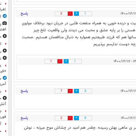
ن
تفرق
پاسخ
0
1
ک
یت و درنده خویی به همراه منفعت طلبی در جریان نبود برخلاف مولوی
پ
اهتز
هستی را بر پایه عشق و محبت می دیدند ولی واقعیت تلخ چیز
م
نها هم که فرزند طبیعتیم همواره به دنبال منافعمان هستیم .صحبت
چه دوست ندارسم بپذیریم
ا
ر
ش
۱۳:۵۵ 
1
1
ه
+فیل
م
آمری
پاسخ
ب
7
3
ح
آتش
د
فوری
پاسخ
2
0
آ
سر ی ماهی بهش رسیده .چقدر هم امید در چشاش موج میزنه ، نوش
ح