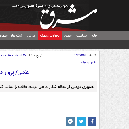
خانه
سیاست
جهان
تحولات منطقه
ورزش
شبکه‌های اجتماع
کد خبر
1349098
تاریخ انتشار:
۱۷ اسفند ۱۴۰۰ - ۰۳:۰۰
عکس و فیلم
عکس/ پرواز دی
تصویری دیدنی از لحظه شکار ماهی توسط عقاب را تماشا کنید./ عکس: raphic