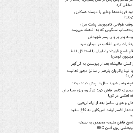
مخفی کرد
ود فروخته‌ها چطور با موساد همکاری
ردند؟
وقف طولانی کامیون‌ها پشت مرز؛
‌حساب سنگینی که به اقتصاد می‌رسد
وسه‌ پدر بر پای پسر شهیدش
بتکارات رهبر انقلاب در میدان نبرد
قم فسخ قرارداد رضاییان با استقلال فقط
اکنش عالیشاه بعد از پیوستن به گل‌گهر
یا تینا پاکروان بازهم از ساترا مجوز فعالیت
یرد؟
نچه رهبر شهید سال‌ها پیش دیده بودند
یویورک تایمز فاش کرد: کارگروه ویژه سیا برای
ه افکنی در کوبا
ال و هوای سامرا بعد از ایام اربعین
شدار افسر ارشد آمریکایی به کاخ سفید
م
اسخ قاطع ملیحه محمدی به نسخه
م‌طلبی روی آنتن BBC