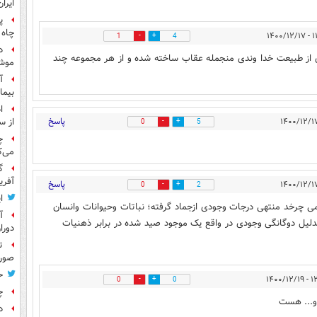
ایران
پ
چاه 
۱۱:۰۰
1
4
د
گوگیری از طبیعت خدا وندی منجمله عقاب ساخته شده و از هر مجموعه چند
موش
آ
بیما
ا
پاسخ
از س
0
5
چ
می‌ک
گ
آفری
پاسخ
0
2
ا
ی چرخد منتهی درجات وجودی ازجماد گرفته؛ نباتات وحیوانات وانسان
آ
دلیل دوگانگی وجودی در واقع یک موجود صید شده در برابر ذهنیات
دورا
ت
صورت
ح
۱۲:۰۰ 
0
0
چ
و... هست
د