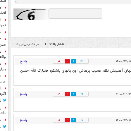
انتق
د
افشا
ا
نجرا
ه
انتشار یافته: 11
در انتظار بررسی: 0
مدرس
س
واقع
پاسخ
4
31
ت
پایا
گالهای آهنینش نظم عجیب پرهاش اون بالهای باشکوه فتبارک الله احسن
ن
غرب 
ا
اگره
پاسخ
2
9
ن
ر
تاش
پاسخ
ح
3
5
م