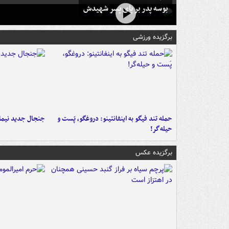
بوسه‌ پدر بر پای پسر شهیدش
برگزیده ورزشی
حمله تند فیگو به اینفانتینو: دروغگو، پَست‌ و
جنجال جدید نیمار
حیله‌گر!
برگزیده عکس