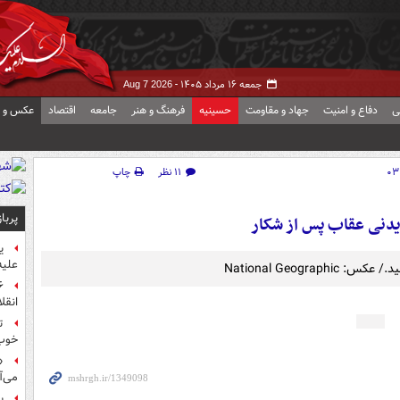
جمعه ۱۶ مرداد ۱۴۰۵ -
Aug 7 2026
ی
دفاع و امنیت
جهاد و مقاومت
حسینیه
فرهنگ و هنر
جامعه
اقتصاد
عکس و ف
۱۱ نظر
چاپ
پربا
دنی عقاب پس از شکار
ی
علیه
National Geog
انقل
ت
خوب
«
می‌آ
پ