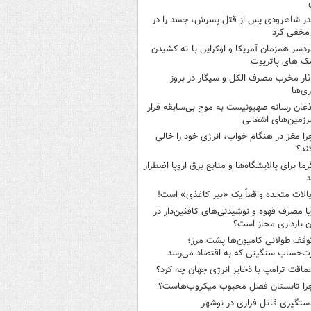
در شاهرودی پس از قتل پسرش، جسد را در
مخفی کرد
ردسر همزمان آمریکا و اوکراین با ته کشیدن
ک های پاتریوت
ثار مخرب مصرف الکل و سیگار در بروز
ری‌ها
ذعان رسانه صهیونیست به موج بی‌سابقه فرار
رزمین‌های اشغالی
را مغز در هنگام خواب، انرژی خود را خالی
ند؟
رما برای پالایشگاه‌ها و منابع برق اروپا اضطرار
د
یالات متحده واقعاً یک «ببر کاغذی» است!
یا مصرف قهوه و نوشیدنی‌های کافئین‌دار در
ن بارداری مجاز است؟
وقف طولانی کامیون‌ها پشت مرز؛
‌حساب سنگینی که به اقتصاد می‌رسد
ماقت ترامپ با ذخایر انرژی جهان چه کرد؟
را تابستان فصل محبوب میکروب‌هاست؟
ستگیری قاتل فراری در نوشهر