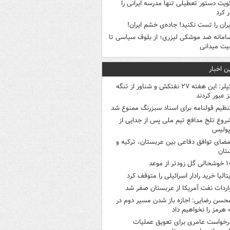
ویت دستور تعطیلی تنها مدرسه ایرانی را
 کرد
یران را تست نکنید! جاده‌ی خشم ایران!
امانه ضد موشکی لیزری؛ از بلوف سیاسی تا
یت میدانی
ن اخبار
کپلر: این هفته ۲۷ نفتکش و شناور از تنگه
 عبور کردند
نظیم قولنامه برای اسناد سبزرنگ ممنوع شد
روع تلخ مدافع تیم ملی پس از جدایی از
پولیس
مضای توافق دفاعی بین عربستان، ترکیه و
تان
ی گل زودتر از موعد
یتالیا خرید رادار اسرائیلی را متوقف کرد
اردات نفت آمریکا از عربستان صفر شد
حسن رضایی: اجازه باز شدن مسیر دوم در
 هرمز را نخواهیم داد
رخواست عامری برای تعویق عملیات