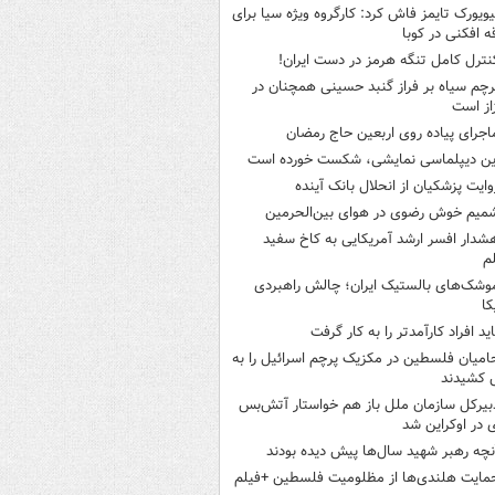
یویورک تایمز فاش کرد: کارگروه ویژه سیا برای
ه افکنی در کوبا
نترل کامل تنگه هرمز در دست ایران!
رچم سیاه بر فراز گنبد حسینی همچنان در
از است
اجرای پیاده روی اربعین حاج رمضان
ین دیپلماسی نمایشی، شکست خورده است
وایت پزشکیان از انحلال بانک آینده
میم خوش رضوی در هوای بین‌الحرمین
شدار افسر ارشد آمریکایی به کاخ سفید
م
وشک‌های بالستیک ایران؛ چالش راهبردی
کا
اید افراد کارآمدتر را به کار گرفت
امیان فلسطین در مکزیک پرچم اسرائیل را به
 کشیدند
بیرکل سازمان ملل باز هم خواستار آتش‌بس
 در اوکراین شد
نچه رهبر شهید سال‌ها پیش دیده بودند
مایت هلندی‌ها از مظلومیت فلسطین +فیلم