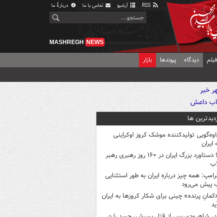
RSS
آرشیو
تماس با ما
دربارهٔ ما
MASHREGH
NEWS
یلم
دیدگاه
پیوندها
بازار
زدیدترین ها
اوه‌گویی تولیدکننده موشک کروز اوکراینی
 ایران
۶ دستاورد بزرگ ایران در ۱۶۰ روز رهبری رهبر
اب
رامپ: همه چیز درباره ایران به طور استثنایی
 پیش می‌رود
کمانِ پرنده» چینی برای شکار کروزها به ایران
ید
در شاهرودی پس از قتل پسرش، جسد را در