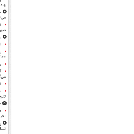
چاه 
خ
می‌ک
ت
صورت
ب
ا
ر
۱۰۰میلیون تومان!
و
آ
می‌گ
آ
ن
تفرق
ح
ه
+فیل
پ
تسلی