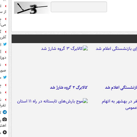
ا
از س
چ
می‌ک
گ
آفری
ا
آ
دورا
ت
صورت
ح
چ
ازنشستگی اعلام شد
کالابرگ ۳ گروه شارژ شد
د
ن
تفرق
ک
پ
اهتز
م