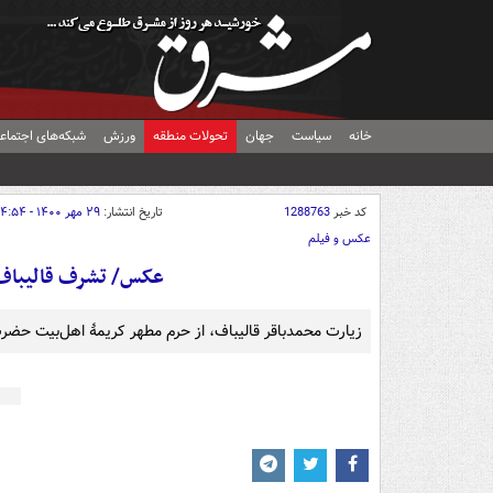
خانه
سیاست
جهان
تحولات منطقه
ورزش
شبکه‌های اجتماع
کد خبر
1288763
تاریخ انتشار:
۲۹ مهر ۱۴۰۰ - ۱۴:۵۴
عکس و فیلم
عکس/ تشرف قالیباف 
زیارت محمدباقر قالیباف، از حرم مطهر کریمۀ اهل‌بیت حضرت 