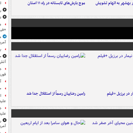
۶ نفر در بهشهر به اتهام تشویش
موج بارش‌های تابستانه در راه ۱۱ استان
ا
ر
ش
ه
+فیل
م
آمری
ب
ح
آتش
د
فوری
آ
ح
 در برزیل +فیلم
رامین رضاییان رسماً از استقلال جدا شد
ا
علیه
د
علیه
ر
آمری