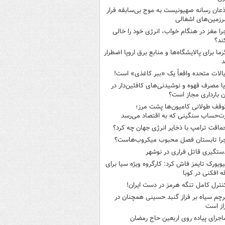
ذعان رسانه صهیونیست به موج بی‌سابقه فرار
رزمین‌های اشغالی
را مغز در هنگام خواب، انرژی خود را خالی
ند؟
رما برای پالایشگاه‌ها و منابع برق اروپا اضطرار
د
یالات متحده واقعاً یک «ببر کاغذی» است!
یا مصرف قهوه و نوشیدنی‌های کافئین‌دار در
ن بارداری مجاز است؟
وقف طولانی کامیون‌ها پشت مرز؛
‌حساب سنگینی که به اقتصاد می‌رسد
ماقت ترامپ با ذخایر انرژی جهان چه کرد؟
را تابستان فصل محبوب میکروب‌هاست؟
ستگیری قاتل فراری در نوشهر
یویورک تایمز فاش کرد: کارگروه ویژه سیا برای
ه افکنی در کوبا
نترل کامل تنگه هرمز در دست ایران!
رچم سیاه بر فراز گنبد حسینی همچنان در
از است
اجرای پیاده روی اربعین حاج رمضان