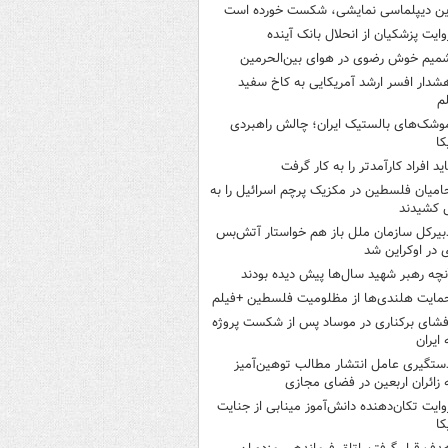
ین دیپلماسی نمایشی، شکست خورده است
وایت پزشکیان از انحلال بانک آینده
میم خوش رضوی در هوای بین‌الحرمین
شدار افسر ارشد آمریکایی به کاخ سفید
م
وشک‌های بالستیک ایران؛ چالش راهبردی
کا
اید افراد کارآمدتر را به کار گرفت
امیان فلسطین در مکزیک پرچم اسرائیل را به
 کشیدند
بیرکل سازمان ملل باز هم خواستار آتش‌بس
 در اوکراین شد
نچه رهبر شهید سال‌ها پیش دیده بودند
مایت هلندی‌ها از مظلومیت فلسطین +فیلم
فشای برکناری در موساد پس از شکست پروژه
 ایران
ستگیری عامل انتشار مطالب توهین‌آمیز
 زائران اربعین در فضای مجازی
وایت تکان‌دهنده دانش‌آموز مینابی از جنایت
کا