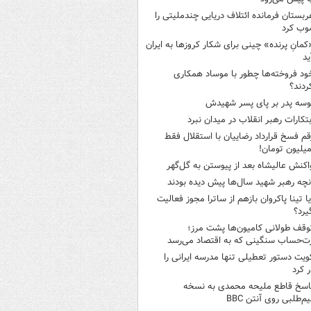
ربستان فرمانده ائتلاف دریایی چندملیتی را
وب کرد
کمانِ پرنده» چینی برای شکار کروزها به ایران
ید
ود فروخته‌ها چطور با موساد همکاری
ردند؟
وسه‌ پدر بر پای پسر شهیدش
بتکارات رهبر انقلاب در میدان نبرد
قم فسخ قرارداد رضاییان با استقلال فقط
اکنش عالیشاه بعد از پیوستن به گل‌گهر
نچه رهبر شهید سال‌ها پیش دیده بودند
یا تینا پاکروان بازهم از ساترا مجوز فعالیت
یرد؟
وقف طولانی کامیون‌ها پشت مرز؛
‌حساب سنگینی که به اقتصاد می‌رسد
ویت دستور تعطیلی تنها مدرسه ایرانی را
 کرد
اسخ قاطع ملیحه محمدی به نسخه
م‌طلبی روی آنتن BBC