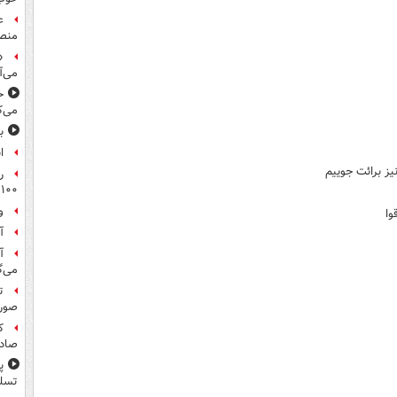
ع
منص
«
می‌آ
خ
می‌ک
ب
ا
یز برائت جوییم
ر
۱۰۰میلیون تومان!
و
وا
آ
آ
می‌گ
ت
صورت
ک
صادر
پ
تسلی