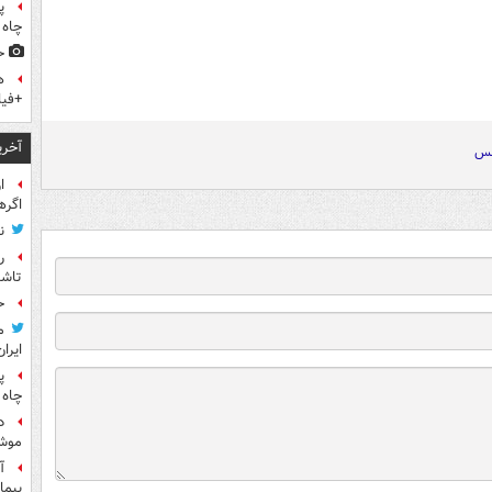
پ
چاه 
ح
ه
+فیل
آخری
لس
ا
اگره
ن
ر
تاش
ح
م
ایران
پ
چاه 
د
موش
آ
بیما