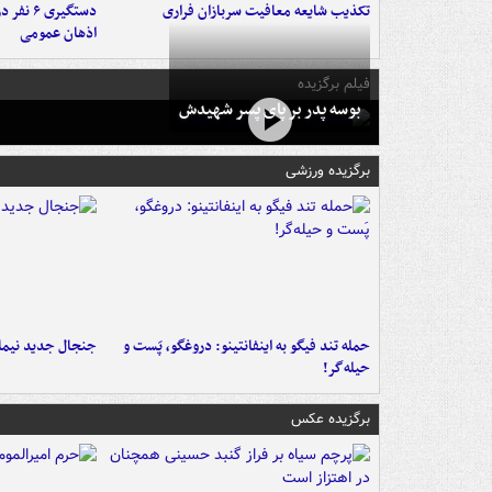
تکذیب شایعه معافیت سربازان فراری
دستگیری 
اذهان عمومی
فیلم برگزیده
بوسه‌ پدر بر پای پسر شهیدش
برگزیده ورزشی
حمله تند فیگو به اینفانتینو: دروغگو، پَست‌ و
جنجال جدید نیمار
حیله‌گر!
برگزیده عکس