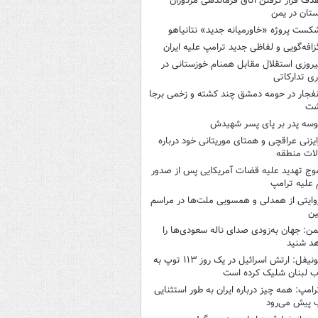
دف قرار گرفتن اتاق‌ فرماندهی مزدوران
تان در یمن
کست پروژه «خاورمیانه جدید» نتانیاهو
زافه‌گویی و لفاظی جدید ترامپ علیه ایران
یروزی استقلال مقابل همنام خوزستانی در
ری تدارکاتی
نفجار در حومه دمشق چند کشته و زخمی برجا
شت
وسه‌ پدر بر پای پسر شهیدش
ایزنی عراقچی و همتای موریتانی خود درباره
لات منطقه
وج تهدید علیه قضات آمریکایی پس از صدور
علیه ترامپ
وایتی از همدلی و همسویی ملت‌ها در مراسم
ین
من: جهان به‌زودی صدای ناله سعودی‌ها را
د شنید
یونیفل: ارتش اسرائیل در یک روز ۱۱۳ توپ به
 لبنان شلیک کرده است
رامپ: همه چیز درباره ایران به طور استثنایی
 پیش می‌رود