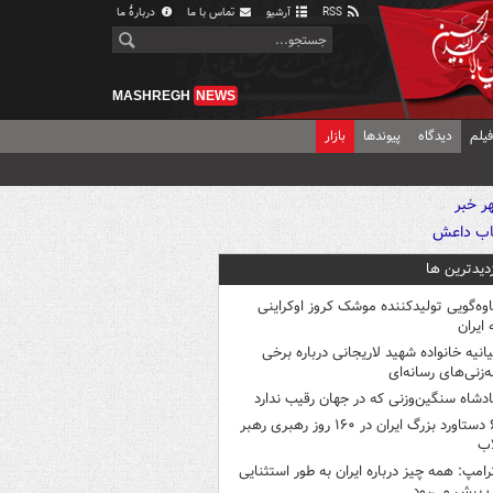
RSS
آرشیو
تماس با ما
دربارهٔ ما
MASHREGH
NEWS
یلم
دیدگاه
پیوندها
بازار
زدیدترین ها
اوه‌گویی تولیدکننده موشک کروز اوکراینی
 ایران
یانیه خانواده شهید لاریجانی درباره برخی
ه‌زنی‌های رسانه‌ای
ادشاه سنگین‌وزنی که در جهان رقیب ندارد
۶ دستاورد بزرگ ایران در ۱۶۰ روز رهبری رهبر
اب
رامپ: همه چیز درباره ایران به طور استثنایی
 پیش می‌رود