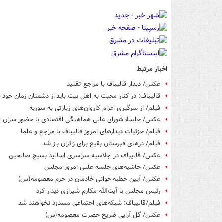
اخبار مرتبط
عکس/ دیدار قالیباف با مراجع تقلید
قالیباف: در کنار محبت به اهل بیت باید از دشمنان زمان خود ن
فیلم/ از سرگیری اعزام کاروان‌های زیارتی به سوریه
عکس/ جلسۀ شورای عالی هماهنگی اقتصادی با حضور سران ق
فیلم/ جزئیات دیدارهای امروز قالیباف با مراجع و علما
فیلم/ درهای قبرستان بقیع برای زائران باز شد
عکس/ قالیباف در اجلاسیه سراسری اساتید بسیج صالحین
عکس/ حاشیه‌های جلسه علنی امروز مجلس
عکس/ آیین خطبه‌ خوانی خادمان در حرم معصومه(س)
رئیس مجلس با آیت‌الله مکارم شیرازی دیدار کرد
فیلم/قالیباف: شبکه‌های اجتماعی مسدود نخواهند شد
عکس/ گل آرایی ضریح حضرت معصومه(س)