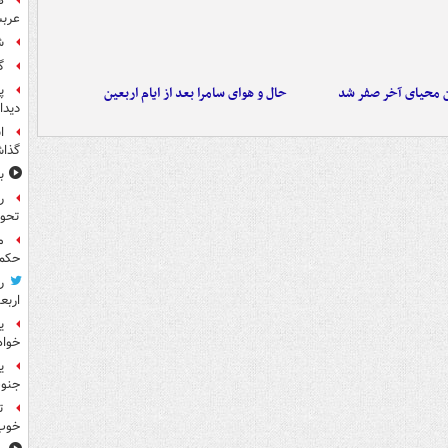
ه
عربس
ش
گ
پ
ن محیای آخر صفر شد
حال و هوای سامرا بعد از ایام اربعین
دیدا
ا
گذا
ب
ر
تحو
م
حکم 
ر
اربع
ی
خواه
جنوب
ت
خوب