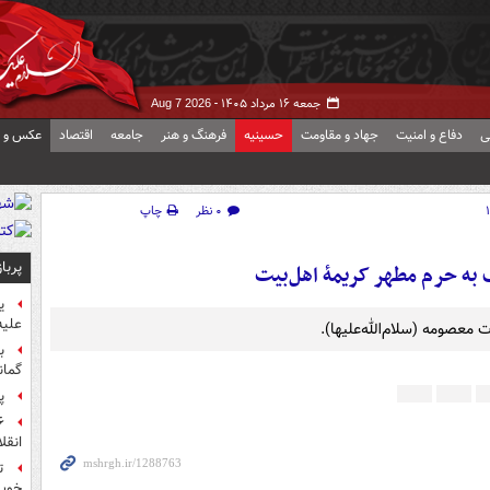
جمعه ۱۶ مرداد ۱۴۰۵ -
Aug 7 2026
ی
دفاع و امنیت
جهاد و مقاومت
حسینیه
فرهنگ و هنر
جامعه
اقتصاد
عکس و ف
۰ نظر
چاپ
پربا
به حرم مطهر کریمۀ اهل‌بیت
ی
علیه
معصومه (سلام‌الله‌علیها).
ب
گمان
پ
انقل
ت
خوب