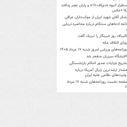
استقرار انبوه «دی‌اف‑۱۷» و پایان عصر پدافند
یکا +عکس
شکر آقای شهید ایران از موکب‌داران عراقی
دامه ادعاهای سنتکام درباره محاصره دریایی
الیباف روز خبرنگار را تبریک گفت
ویای ائتلاف مکه
وزنامه‌های ورزشی امروز ‌شنبه ۱۷ مرداد ۱۴۰۵
الایشگاه سیزران منفجر شد
شریح جزئیات صدور احکام بازنشستگی
شدار ارشدترین ژنرال آمریکا درباره
دیت‌های نظامی علیه ایران
صفحه نخست روزنامه‌های شنبه ۱۷ مرداد
۱