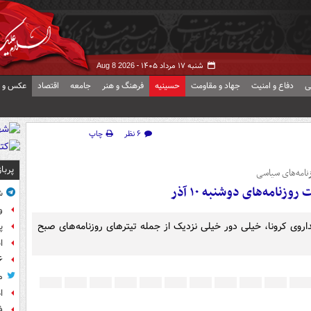
شنبه ۱۷ مرداد ۱۴۰۵ -
Aug 8 2026
ی
دفاع و امنیت
جهاد و مقاومت
حسینیه
فرهنگ و هنر
جامعه
اقتصاد
عکس و ف
۶ نظر
چاپ
پربا
نامه‌های سیاسی
امه‌های دوشنبه ۱۰ آذر
ش
و
وی کرونا، خیلی دور خیلی نزدیک از جمله تیترهای روزنامه‌های صبح
پ
ا
۶ فوتی و ۵ مصدوم بر ا
م
ا
ف