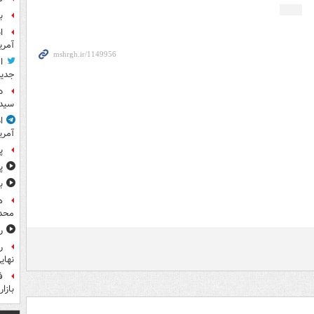
ب
آمر
ا
جدید
د
سیده
ا
آمری
پ
پ
ب
ه
محدو
ر
نهای
ف
بازا