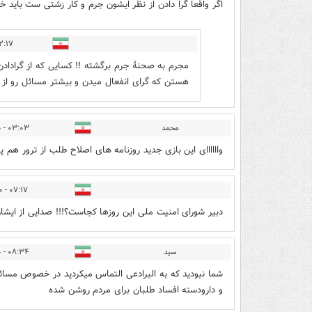
اگر واقعا گرا دادن از نظر ایشون جرم و کار زشتی ست باید 
- ۱۳۹۹/۰۹/۱۰
مجرم به صحنۀ جرم برگشته !! کسایی که از گرادادن
هستن که گرای انفعال میدن و بیشتر مسائل رو از 
محمد
۰۳:۰۳ - ۱۳۹۹/۰۹/۱۰
واااااای این بازی جدید روزنامه های اصلاح طلب از ترور هم پلید
۰۷:۱۷ - ۱۳۹۹/۰۹/۱۰
دبیر شورای امنیت ملی این روزها کجاست؟!!! صدایی از ایشا
سید
۰۸:۳۴ - ۱۳۹۹/۰۹/۱۰
شما نبودید که به البرادعی التماس میکردید در خصوص مسا
و دارودسته افساد طلبان برای مردم روشن شده