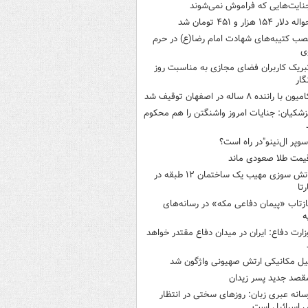
نایت‌هایی که فراموش نمی‌شوند
له دلار ۱۵۴ هزار و ۴۵۱ تومان شد
صب کتیبه‌های شهادت امام رضا(ع) در حرم
ی
بریک کاربران فضای مجازی به مناسبت روز
گار
میون با راننده ۸ ساله در اصفهان توقیف شد
زشکیان: جنایات امروز واشنگتن را هم محکوم
سوپر ال‌نینو"در راه است؟
یمت طلا صعودی ماند
آتش سوزی مهیب یک ساختمان ۱۲ طبقه در
رتا
ازتاب «پیمان دفاعی مکه» در رسانه‌های
ه
زارت دفاع: ایران در میدان دفاع مقتدر خواهد
یل مکانیکی ارتش صهیونی واژگون شد
قصد جدید پسر زیدان
سانه عبری زبان: روزهای سختی در انتظار
 اسرائیل است