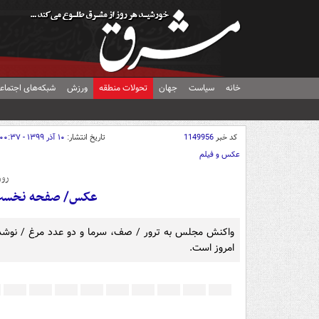
خانه
سیاست
جهان
تحولات منطقه
ورزش
شبکه‌های اجتماع
کد خبر
1149956
تاریخ انتشار:
۱۰ آذر ۱۳۹۹ - ۰۰:۳۷
عکس و فیلم
روز
عکس/ صفحه نخست روزن
واکنش مجلس به ترور / صف، سرما و دو عدد مرغ / نوشدار
امروز است.