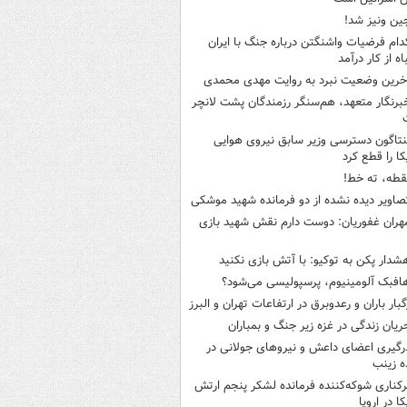
ین ونیز شد!
دام فرضیات واشنگتن درباره جنگ با ایران
اه از کار درآمد
خرین وضعیت نبرد به روایت مهدی محمدی
برنگار متعهد، هم‌سنگر رزمندگان پشت لانچر
نتاگون دسترسی وزیر سابق نیروی هوایی
کا را قطع کرد
قطه، ته خط!
صاویر دیده‌ نشده از دو فرمانده شهید موشکی
هران غفوریان: دوست دارم نقش شهید بازی
شدار پکن به توکیو: با آتش بازی نکنید
افبک آلومینیوم، پرسپولیسی می‌شود؟
گبار باران و رعدوبرق در ارتفاعات تهران و البرز
ریان زندگی در غزه زیر جنگ و بمباران
رگیری اعضای داعش و نیروهای جولانی در
 زینب
رکناری شوکه‌کننده فرمانده لشکر پنجم ارتش
ا در اروپا