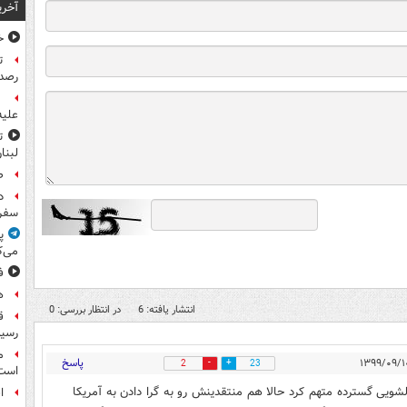
آخری
خ
ت
رصد 
علیه
ت
لبنا
ص
د
سفر 
پ
می‌ک
ف
ه
انتشار یافته: 6
در انتظار بررسی: 0
رسید
م
پاسخ
2
23
است
پولشویی گسترده متهم کرد حالا هم منتقدینش رو به گرا دادن به آمریکا
ا