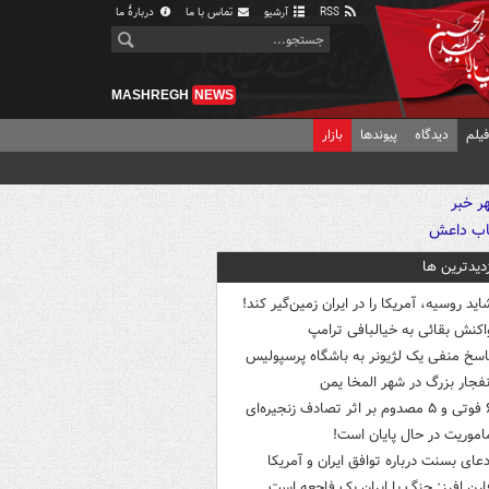
RSS
آرشیو
تماس با ما
دربارهٔ ما
MASHREGH
NEWS
یلم
دیدگاه
پیوندها
بازار
زدیدترین ها
اید روسیه، آمریکا را در ایران زمین‌گیر کند!
اکنش بقائی به خیالبافی ترامپ
اسخ منفی یک لژیونر به باشگاه پرسپولیس
نفجار بزرگ در شهر المخا یمن
ثر تصادف زنجیره‌ای
اموریت در حال پایان است!
دعای بسنت درباره توافق ایران و آمریکا
ارن افرز: جنگ با ایران یک فاجعه است