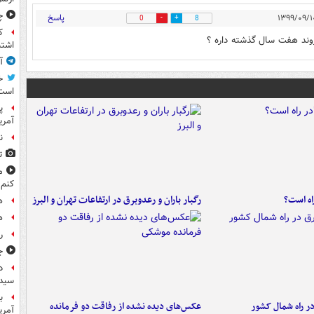
چ
پاسخ
0
8
ک
وند هفت سال گذشته داره ؟
اشتب
آ
خ
است
پ
آمری
ن
ت
م
کنم
راه است؟
رگبار باران و رعدوبرق در ارتفاعات تهران و البرز
ه
ه
ر
ج
د
سیده
ب
در راه شمال کشور
عکس‌های دیده نشده از رفاقت دو فرمانده‌
آمریک