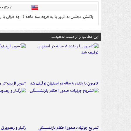
۱۲:۰۲ - ۱۳۹۹/۰۹/۱۰
واکنش مجلس به ترور با یه فرجه سه ماهه ؟! چه فرقی با ر
این مطالب را از دست ندهید....
کامیون با راننده ۸ ساله در اصفهان توقیف شد
"سوپر ال‌نینو"در 
تشریح جزئیات صدور احکام بازنشستگی
رگبار و رعدوبرق 