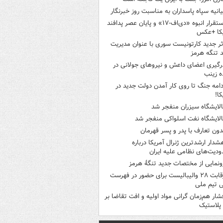
یانیه سپاه پاسداران به مناسبت روز خبرنگار
استقرار انبوه «دی‌اف‑۱۷» و پایان عصر پدافند
یکا +عکس
ثر جدید کارتونیست سوری با عنوان مدیریت
 تنگه هرمز
رگیری اعضای داعش و نیروهای جولانی در
 زینب
دامه جنگ تا روی کار آمدن دولت جدید در
کا!
الایشگاه سیزران منفجر شد
الایشگاه نفت اسلواکی منفجر شد
دون تعارف با پدر و پسر قهرمان
شدار ارشدترین ژنرال آمریکا درباره
دیت‌های نظامی علیه ایران
ونمایی از مختصات جدید تنگۀ هرمز
رقابت ۲۸ والیبالیست برای حضور در فهرست
ی تیم ملی
شار هم‌زمان گرانی مواد اولیه و افت تقاضا بر
ر پلاستیک