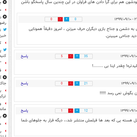
خودشون هم برای گرا دادن های فراوان در این چندین سال پاسخگو باشن
ج
حوا
ن
۲۲:۱۷ 
0
0
رضو
 به دشمن و جناح بازی دیگران حرف میزنن ، امروز دقیقاً همونایی
ت
دید جناحی میبینن.
خبرن
کا
پ
کنید
پاسخ
5
35
"
تره! چقدر اینا بی ........!
ق
پاسخ
جاکا
0
21
ب
ن بگوش نمی رسد !!!!!
ترکی
و
ماند
پاسخ
1
12
ب
ئل هسته یی که بعد ها فیلمش منتشر شد،، دیگه فرار به جلوهای شما
م
ر
ارتش