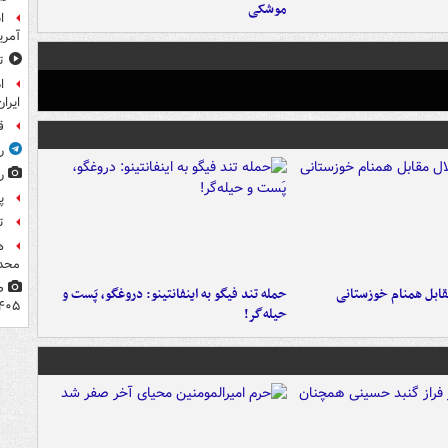
موشکی
آمر
ت
ا
ایران
ق
ر
ر
پ
ت
ه
محدو
قابل همنام خوزستانی
حمله تند فیگو به اینفانتینو: دروغگو، پَست‌ و
۴۰۵
حیله‌گر!