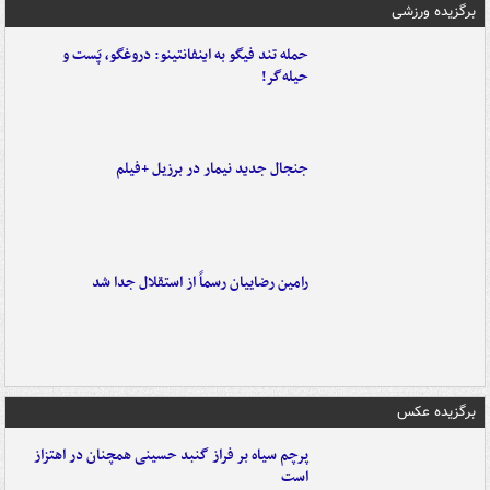
برگزیده ورزشی
حمله تند فیگو به اینفانتینو: دروغگو، پَست‌ و
حیله‌گر!
جنجال جدید نیمار در برزیل +فیلم
رامین رضاییان رسماً از استقلال جدا شد
برگزیده عکس
پرچم سیاه بر فراز گنبد حسینی همچنان در اهتزاز
است