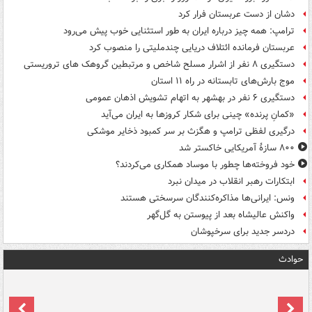
دشان از دست عربستان فرار کرد
ترامپ: همه چیز درباره ایران به طور استثنایی خوب پیش می‌رود
عربستان فرمانده ائتلاف دریایی چندملیتی را منصوب کرد
دستگیری ۸ نفر از اشرار مسلح شاخص و مرتبطین گروهک های تروریستی
موج بارش‌های تابستانه در راه ۱۱ استان
دستگیری ۶ نفر در بهشهر به اتهام تشویش اذهان عمومی
«کمانِ پرنده» چینی برای شکار کروزها به ایران می‌آید
درگیری لفظی ترامپ و هگزث بر سر کمبود ذخایر موشکی
۸۰۰ سازۀ آمریکایی خاکستر شد
خود فروخته‌ها چطور با موساد همکاری می‌کردند؟
ابتکارات رهبر انقلاب در میدان نبرد
ونس: ایرانی‌ها مذاکره‌کنندگان سرسختی هستند
واکنش عالیشاه بعد از پیوستن به گل‌گهر
دردسر جدید برای سرخپوشان
حوادث