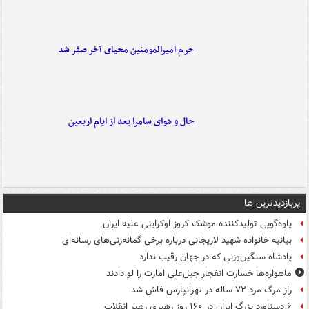
حرم امیرالمومنین محیای آخر صفر شد
حال و هوای سامرا بعد از ایام اربعین
پربازدیدترین ها
یاوه‌گویی تولیدکننده موشک کروز اوکراینی علیه ایران
بیانیه خانواده شهید لاریجانی درباره برخی گمانه‌زنی‌های رسانه‌ای
پادشاه سنگین‌وزنی که در جهان رقیب ندارد
ماهواره‌ها خسارت انفجار جبل‌علی امارت را لو دادند
راز مرگ مرد ۷۲ ساله در تهرانپارس فاش شد
۶ دستاورد بزرگ ایران در ۱۶۰ روز رهبری رهبر انقلاب