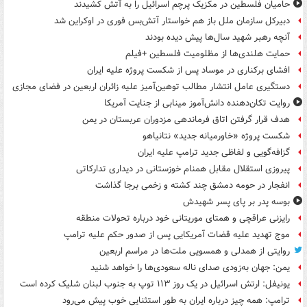
حامیان فلسطین در مکزیک پرچم اسرائیل را به آتش کشیدند
دبیرکل سازمان ملل باز هم خواستار آتش‌بس فوری در اوکراین شد
آنچه رهبر شهید سال‌ها پیش دیده بودند
حمایت هلندی‌ها از مظلومیت فلسطین +فیلم
افشای برکناری در موساد پس از شکست پروژه علیه ایران
دستگیری عامل انتشار مطالب توهین‌آمیز علیه زائران اربعین در فضای مجازی
روایت تکان‌دهنده دانش‌آموز مینابی از جنایت آمریکا
هدف قرار گرفتن اتاق‌ فرماندهی مزدوران عربستان در یمن
شکست پروژه «خاورمیانه جدید» نتانیاهو
گزافه‌گویی و لفاظی جدید ترامپ علیه ایران
پیروزی استقلال مقابل همنام خوزستانی در دیداری تدارکاتی
انفجار در حومه دمشق چند کشته و زخمی برجا گذاشت
بوسه‌ پدر بر پای پسر شهیدش
رایزنی عراقچی و همتای موریتانی خود درباره تحولات منطقه
موج تهدید علیه قضات آمریکایی پس از صدور حکم علیه ترامپ
روایتی از همدلی و همسویی ملت‌ها در مراسم اربعین
یمن: جهان به‌زودی صدای ناله سعودی‌ها را خواهد شنید
یونیفل: ارتش اسرائیل در یک روز ۱۱۳ توپ به جنوب لبنان شلیک کرده است
ترامپ: همه چیز درباره ایران به طور استثنایی خوب پیش می‌رود