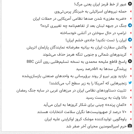
عبور از خط قرمز ایران یعنی مرگ!
حمله نیروهای اسرائیلی به خبرنگار پرس‌تی‌وی
«ضربه مغزی» شدن صدها نظامی آمریکایی در حملات ایران
جنگ در جبهه لبنان بعد از تفاهم‌نامه چه تغییری کرده؟
ترامپ در حال سوختن در آتشی خودساخته
ایران را تست نکنید! جاده‌ی خشم ایران!
واکنش سفارت ایران به بیانیه مغرضانه نمایندگان پارلمان اتریش
کریدورهای شمالی و جنوبی تنگه هرمز حذف می‌شوند
پاسخ قاطع ملیحه محمدی به نسخه تسلیم‌طلبی روی آنتن BBC
پرشدگی سدها به ۵۸درصد رسید
بازدید وزیر نیرو از روند برق‌رسانی به واحدهای صنعتی بازسازی‌شده
زنجیرهایی که آمریکا را به زیر سطح آب می‌کشند!
تثبیت دستاوردهای نظامی ایران در مرزهای غربی در سایه جنگ رمضان
دانا وایت به بن‌بست رسید
«کمانِ پرنده» چینی برای شکار کروزها به ایران می‌آید
۷۰ درصد از صهیونیست‌ها نگران سلامت انتخابات هستند
یاوه‌گویی تولیدکننده موشک کروز اوکراینی علیه ایران
حرم امیرالمومنین محیای آخر صفر شد