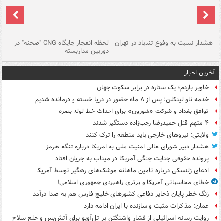
ای
هشدار نسبت به وفوع تندباد در تهران
لحظه انفجار جایگاه CNG "صحنه" در
دس
دوربین مداربسته
ات
آخرین اخبار
خاویر باردم؛ یک ستاره در برابر سکوت جهان
خدمه ناو لینکلن: پس از ۸ ماه حضور در دریا خسته و درمانده‌ شدیم
توافق بغداد و شرکت «شورون» برای احداث خط لوله بصره
۴ متهم قتل حمیدرضا رجب‌زاده دستگیر شدند
ولایتی: نیروهای خارجی باید منطقه را ترک کنند
هشدار دبیر شورای عالی امنیت ملی به امریکا درباره تنگه هرمز
پرونده حقوقی جنایت جنگی آمریکا در میناب به جریان افتاد
ادعای زلنسکی درباره تامین ماهانه موشک‌های رهگیر توسط آمریکا
خطای محاسباتی آمریکا و برتری راهبردی جمهوری اسلامی!
زنگ خطر پایان ذخایر دفاعی کشورهای خلیج فارس هم به صدا درآمد
عمان: مذاکرات مثبت و سازنده با ایران ادامه دارد
روایت رسانه اسرائیلی از فشار واشنگتن بر تل‌آویو برای آتش‌بس و خلع سلاح