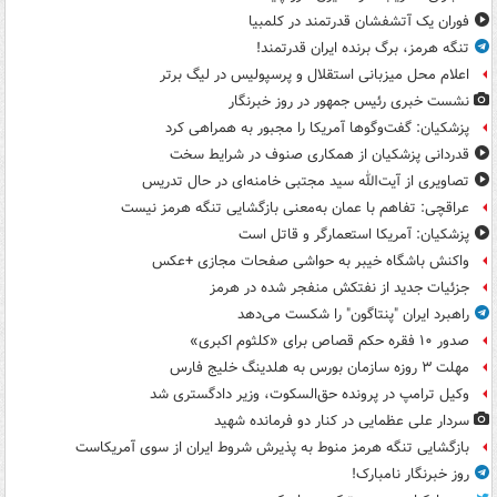
فوران یک آتشفشان قدرتمند در کلمبیا
تنگه هرمز، برگ برنده ایران قدرتمند!
اعلام محل میزبانی استقلال و پرسپولیس در لیگ برتر
نشست خبری رئیس جمهور در روز خبرنگار
پزشکیان: گفت‌وگوها آمریکا را مجبور به همراهی کرد
قدردانی پزشکیان از همکاری صنوف در شرایط سخت
تصاویری از آیت‌الله سید مجتبی خامنه‌ای در حال تدریس
عراقچی: تفاهم با عمان به‌معنی بازگشایی تنگه هرمز نیست
پزشکیان: آمریکا استعمارگر و قاتل است
واکنش باشگاه خیبر به حواشی صفحات مجازی +عکس
جزئیات جدید از نفتکش منفجر شده در هرمز
راهبرد ایران "پنتاگون" را شکست می‌دهد
صدور ۱۰ فقره حکم قصاص برای «کلثوم اکبری»
مهلت ۳ روزه سازمان بورس به هلدینگ خلیج فارس
وکیل ترامپ در پرونده حق‌السکوت، وزیر دادگستری شد
سردار علی عظمایی در کنار دو فرمانده شهید
بازگشایی تنگه هرمز منوط به پذیرش شروط ایران از سوی آمریکاست
روز خبرنگار نامبارک!