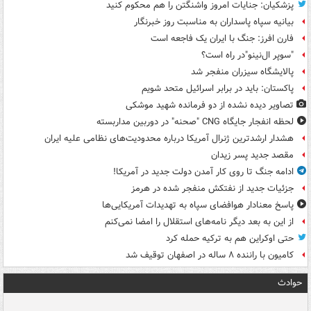
پزشکیان: جنایات امروز واشنگتن را هم محکوم کنید
بیانیه سپاه پاسداران به مناسبت روز خبرنگار
فارن افرز: جنگ با ایران یک فاجعه است
"سوپر ال‌نینو"در راه است؟
پالایشگاه سیزران منفجر شد
پاکستان: باید در برابر اسرائیل متحد شویم
تصاویر دیده‌ نشده از دو فرمانده شهید موشکی
لحظه انفجار جایگاه CNG "صحنه" در دوربین مداربسته
هشدار ارشدترین ژنرال آمریکا درباره محدودیت‌های نظامی علیه ایران
مقصد جدید پسر زیدان
ادامه جنگ تا روی کار آمدن دولت جدید در آمریکا!
جزئیات جدید از نفتکش منفجر شده در هرمز
پاسخ معنادار هوافضای سپاه به تهدیدات آمریکایی‌ها
از این به بعد دیگر نامه‌های استقلال را امضا نمی‌کنم
حتی اوکراین هم به ترکیه حمله کرد
کامیون با راننده ۸ ساله در اصفهان توقیف شد
حوادث