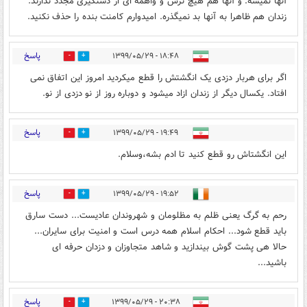
آنها نمیشه. و آنها هم هیچ ترس و واهمه ای از دستگیری مجدد ندارند.
زندان هم ظاهرا به آنها بد نمیگذره. امیدوارم کامنت بنده را حذف نکنید.
پاسخ
۱۸:۴۸ - ۱۳۹۹/۰۵/۲۹
0
0
اگر برای هربار دزدی یک انگشتش را قطع میکردید امروز این اتفاق نمی
افتاد. یکسال دیگر از زندان ازاد میشود و دوباره روز از نو دزدی از نو.
پاسخ
۱۹:۴۹ - ۱۳۹۹/۰۵/۲۹
0
0
این انگشتاش رو قطع کنید تا ادم بشه،وسلام.
پاسخ
۱۹:۵۲ - ۱۳۹۹/۰۵/۲۹
0
0
رحم به گرگ یعنی ظلم به مظلومان و شهروندان عادیست... دست سارق
باید قطع شود... احکام اسلام همه درس است و امنیت برای سایران...
حالا هی پشت گوش بیندازید و شاهد متجاوزان و دزدان حرفه ای
باشید...
پاسخ
۲۰:۳۸ - ۱۳۹۹/۰۵/۲۹
0
0