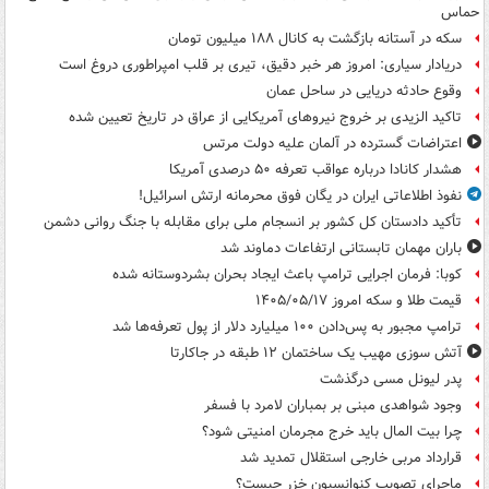
حماس
سکه در آستانه بازگشت به کانال ۱۸۸ میلیون تومان
دریادار سیاری: امروز هر خبر دقیق، تیری بر قلب امپراطوری دروغ است
وقوع حادثه دریایی در ساحل عمان
تاکید الزیدی بر خروج نیروهای آمریکایی از عراق در تاریخ تعیین شده
اعتراضات گسترده در آلمان علیه دولت مرتس
هشدار کانادا درباره عواقب تعرفه ۵۰ درصدی آمریکا
نفوذ اطلاعاتی ایران در یگان فوق محرمانه ارتش اسرائیل!
تأکید دادستان کل کشور بر انسجام ملی برای مقابله با جنگ روانی دشمن
باران مهمان تابستانی ارتفاعات دماوند شد
کوبا: فرمان اجرایی ترامپ باعث ایجاد بحران بشردوستانه شده
قیمت طلا و سکه امروز ۱۴۰۵/۰۵/۱۷
ترامپ مجبور به پس‌دادن ۱۰۰ میلیارد دلار از پول تعرفه‌ها شد
آتش سوزی مهیب یک ساختمان ۱۲ طبقه در جاکارتا
پدر لیونل مسی درگذشت
وجود شواهدی مبنی بر بمباران لامرد با فسفر
چرا بیت المال باید خرج مجرمان امنیتی شود؟
قرارداد مربی خارجی استقلال تمدید شد
ماجرای تصویب کنوانسیون خزر چیست؟