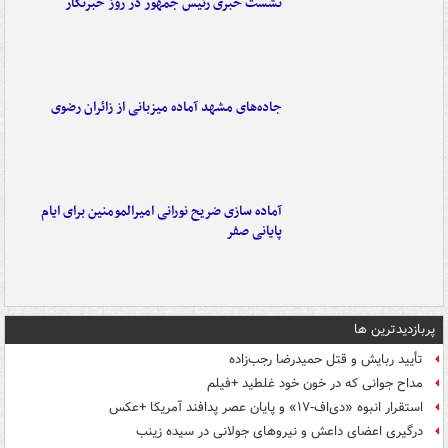
نشست خبری رئیس جمهور در روز خبرنگار
جاده‌های مشهد آماده میزبانی از زائران رضوی
آماده سازی ضریح نورانی امیرالمومنین برای ایام
پایانی صفر
پربازدیدترین ها
تأیید ربایش و قتل حمیدرضا رجب‌زاده
مداح جوانی که در خون خود غلطید +فیلم
استقرار انبوه «دی‌اف‑۱۷» و پایان عصر پدافند آمریکا +عکس
درگیری اعضای داعش و نیروهای جولانی در سیده زینب