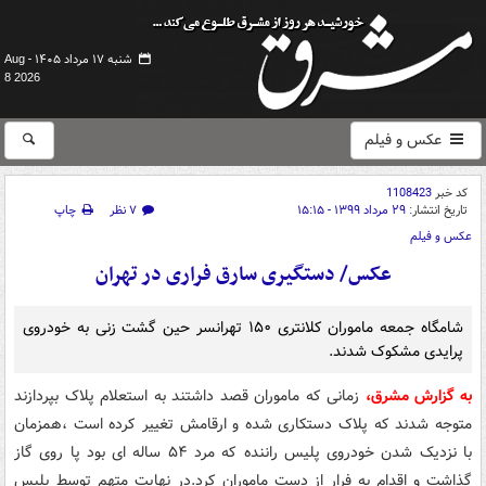
شنبه ۱۷ مرداد ۱۴۰۵ -
Aug
8 2026
عکس و فیلم
کد خبر
1108423
تاریخ انتشار:
۲۹ مرداد ۱۳۹۹ - ۱۵:۱۵
۷ نظر
چاپ
عکس و فیلم
عکس/ دستگیری سارق فراری در تهران
شامگاه جمعه ماموران کلانتری ۱۵۰ تهرانسر حین گشت زنی به خودروی
پرایدی مشکوک شدند.
به گزارش مشرق،
زمانی که ماموران قصد داشتند به استعلام پلاک بپردازند
متوجه شدند که پلاک دستکاری شده و ارقامش تغییر کرده است ،همزمان
با نزدیک شدن خودروی پلیس راننده که مرد ۵۴ ساله ای بود پا روی گاز
گذاشت و اقدام به فرار از دست ماموران کرد.در نهایت متهم توسط پلیس