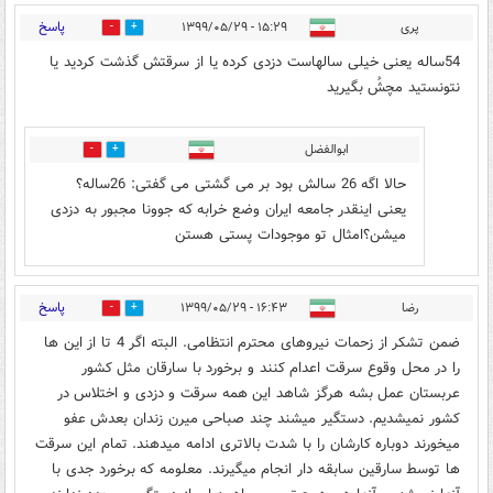
پاسخ
پری
۱۵:۲۹ - ۱۳۹۹/۰۵/۲۹
1
23
54ساله یعنی خیلی سالهاست دزدی کرده یا از سرقتش گذشت کردید یا
نتونستید مچشُ بگیرید
ابوالفضل
0
0
حالا اگه 26 سالش بود بر می گشتی می گفتی: 26ساله؟
یعنی اینقدر جامعه ایران وضع خرابه که جوونا مجبور به دزدی
میشن؟امثال تو موجودات پستی هستن
پاسخ
رضا
۱۶:۴۳ - ۱۳۹۹/۰۵/۲۹
0
0
ضمن تشکر از زحمات نیروهای محترم انتظامی. البته اگر 4 تا از این ها
را در محل وقوع سرقت اعدام کنند و برخورد با سارقان مثل کشور
عربستان عمل بشه هرگز شاهد این همه سرقت و دزدی و اختلاس در
کشور نمیشدیم. دستگیر میشند چند صباحی میرن زندان بعدش عفو
میخورند دوباره کارشان را با شدت بالاتری ادامه میدهند. تمام این سرقت
ها توسط سارقین سابقه دار انجام میگیرند. معلومه که برخورد جدی با