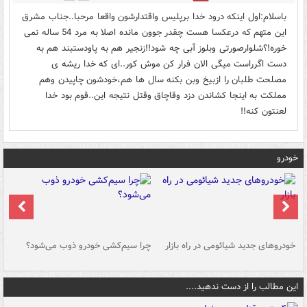
باسلام:اول اینکه درود خدا برپلیس واقتدارشون واقعا مرحبا..جناب مشرق
این متهم که درعکسا هست چقدر جوون مانده اصلا به مرد 54 ساله نمی
خوره!؟شلوارصورتی وبلوز آبی چه شود!!زنجیر هم به پاودستبند هم به
دست اگرراست میگی الان فرار کن موش کور..ای که خدا ریشه ی
مصلحت طلبان را ازبیخ وبن بکنه سال ها هم،خودشون چاپیدن وهم
مملکت به اینجا کشاندن دزد وقاچاق وقتل نتیجه این..قوم بود خدا
لعنتون کنه!!
خودرو
خودروهای جدید شیائومی در راه بازار
چرا سیم‌کشی خودرو ذوب می‌شود؟
شو
این مطالب را از دست ندهید....