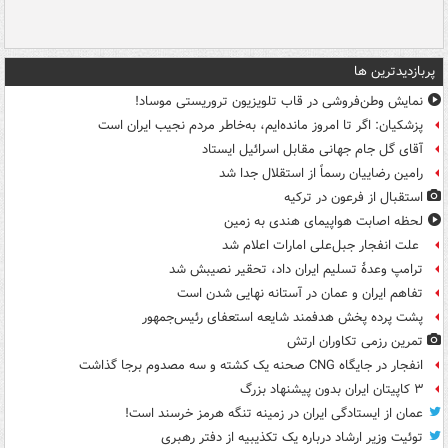
پربازدیدترین ها
نمایش وطن‌فروشی در قاب تلویزیون تروریستی موساد!
پزشکیان: اگر تا امروز مانده‌ایم، به‌خاطر مردم نجیب ایران است
آقای گل جام جهانی مقابل اسرائیل ایستاد
رامین رضاییان رسماً از استقلال جدا شد
استقبال از فرعون در ترکیه
لحظه اصابت هواپیمای هندی به زمین
علت انفجار جبل‌علی امارات اعلام شد
ترامپ وعدۀ تسلیم ایران داد، تحقیر نصیبش شد
تفاهم ایران و عمان در آستانه نهایی شدن است
پشت پرده پخش هدفمند شایعه استعفای رئیس‌جمهور
تمرین رزمی تکاوران ارتش
انفجار در جایگاه CNG صحنه یک کشته و سه مصدوم برجا گذاشت
۳ کاپیتان ایران بدون پیشنهاد بزرگ
عمان از ایستادگی ایران در زمینه تنگه هرمز خرسند است!
توئیت وزیر ارشاد درباره یک تکذیبیه از دفتر رهبری