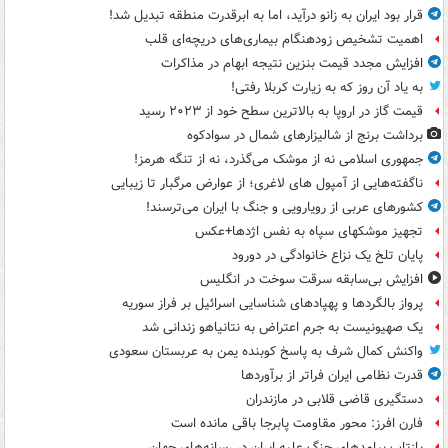
قرار بود ایران به زانو درآید، اما به ابرقدرت منطقه تبدیل شد!
اهمیت تشخیص زودهنگام بیماری‌های دریچه‌ای قلب
افزایش مجدد قیمت بنزین نتیجه ابهام در مذاکرات
به یاد آن روز که به زیارت کربلا رفتی!
قیمت گاز در اروپا به بالاترین سطح خود از ۲۰۲۳ رسید
برداشت برنج از شالیزارهای شمال در سوادکوه
جمهوری اسلامی نه از موشک می‌گذرد، نه از تنگه هرمز!
ناگفته‌هایی از آمپول های لاغری؛ از عوارض مرگبار تا زیبایی
کشورهای عربی از رویارویی و جنگ با ایران می‌ترسند!
تجهیز موشکهای سپاه به نفس اژدها+عکس
پایان تلخ یک نزاع خانوادگی در دورود
افزایش بی‌سابقه سرقت سوخت در انگلیس
پرواز بالگردها و پهپادهای شناسایی اسرائیل بر فراز سوریه
یک صهیونیست به جرم اعتراض به نتانیاهو زندانی شد
واکنش کمال شرف به پاسخ کوبنده یمن به عربستان سعودی
قدرت نظامی ایران فراتر از برآوردها
دستگیری قاضی قلابی در مازندران
فارن افرز: محور مقاومت پابرجا باقی مانده است
بازتاب پیامدهای جنگ علیه ایران در رسانه‌های جهان