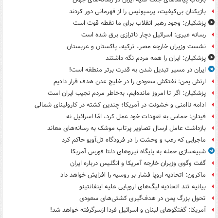
بازیکنان بی‌کیفیت، پرسپولیس را از قهرمانی دور کردند
پزشکیان: وجود رهبر انقلاب برای ما نقطه قوت است
رسانه عبری: اسرائیل دچار ناترازی برق شده است
نشست وزیران خارجه مصر، ترکیه، پاکستان و عربستان
پزشکیان: ایران را همه مردم نگه داشتند
ایران در مسیر تبدیل شدن به قدرت برتر منطقه است!
ارتش یمن: نفتکش سعودی را در خلیج عدن هدف قرار دادیم
پزشکیان: اگر تا امروز مانده‌ایم، به‌خاطر مردم نجیب ایران است
ادامه ناامنی و خشونت در آمریکا؛ چندین کشته در کارولینای شمالی
فیدان: حماس به تعهدات خود عمل کرد، امّا اسرائیل نه
بازداشت عامل ارسال تصاویر پرتاب موشک به رسانه‌های معاند
ماجرایی که رعب و وحشت را در فرودگاه تل‌آویو حاکم کرد
شبیه‌سازی حمله به پایگاه نیروهای دلتا فورس آمریکا
گفت وگوی وزیران خارجه آمریکا و انگلیس درباره ایران
ماکرون: اتحادیه اروپا فشار بر روسیه را افزایش خواهد داد
بیانیه تند اتحادیه لیگ‌های اروپایی علیه اینفانتینو
تحول بزرگ یمن در هدف‌گیری کشتی‌های سعودی
آمریکا: گفتگوهای لبنان و اسرائیل فردا ازسرگرفته خواهد شد!