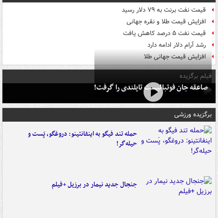
قیمت نفت برنت به ۷۹ دلار رسید
افزایش قیمت طلا و نقره جهانی
قیمت نفت ۵ درصد کاهش یافت
رشد آرام دلار ادامه دارد
افزایش قیمت جهانی طلا
فیلم برگزیده
صاعقه جان فوتبالیست تایلندی را گرفت!
برگزیده ورزشی
حمله تند فیگو به اینفانتینو: دروغگو، پَست‌ و
حیله‌گر!
جنجال جدید نیمار در برزیل +فیلم