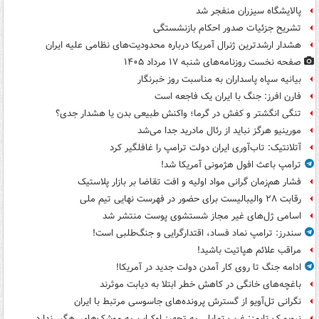
پالایشگاه سیزران منفجر شد
تشریح جزئیات صدور احکام بازنشستگی
هشدار ارشدترین ژنرال آمریکا درباره محدودیت‌های نظامی علیه ایران
صفحه نخست روزنامه‌های شنبه ۱۷ مرداد ۱۴۰۵
بیانیه سپاه پاسداران به مناسبت روز خبرنگار
فارن افرز: جنگ با ایران یک فاجعه است
تنگی انگشتر و کفش در گرما؛ واکنش طبیعی بدن یا هشدار جدی؟
مورینیو هرگز نباید از رئال مادرید جدا می‌شد
آتلانتیک: تاب‌آوری ایران دولت ترامپ را غافلگیر کرد
ترامپ باعث افول هژمونی آمریکا شد!
فشار هم‌زمان گرانی مواد اولیه و افت تقاضا بر بازار پلاستیک
رقابت ۲۸ والیبالیست برای حضور در فهرست نهایی تیم ملی
اسامی ژل‌های غیر مجاز شستشوی پوست منتشر شد
سندرز: ترامپ نماد فساد، اقتدارگرایی و جنگ‌طلبی است!
مراقب علائم هپاتیت باشید!
ادامه جنگ تا روی کار آمدن دولت جدید در آمریکا!
باغچه‌های خانگی در کاهش خطر ابتلا به دیابت موثرند
نگرانی تل‌آویو از گسترش پرونده‌های جاسوسی مرتبط با ایران
نیویورک تایمز: غرب تمایلی به تجهیز اوکراین به موشک‌های رهگیر ندارد