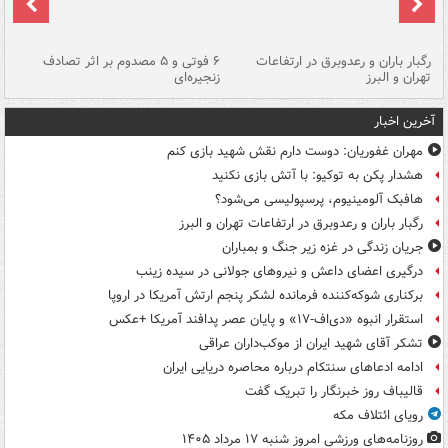
رگبار باران و رعدوبرق در ارتفاعات
۶ فوتی و ۵ مصدوم بر اثر تصادف
گر
تهران و البرز
زنجیره‌ای
قط
آخرین اخبار
مهران غفوریان: دوست دارم نقش شهید بازی کنم
هشدار پکن به توکیو: با آتش بازی نکنید
هافبک آلومینیوم، پرسپولیسی می‌شود؟
رگبار باران و رعدوبرق در ارتفاعات تهران و البرز
جریان زندگی در غزه زیر جنگ و بمباران
درگیری اعضای داعش و نیروهای جولانی در سیده زینب
برکناری شوکه‌کننده فرمانده لشکر پنجم ارتش آمریکا در اروپا
استقرار انبوه «دی‌اف‑۱۷» و پایان عصر پدافند آمریکا +عکس
تشکر آقای شهید ایران از موکب‌داران عراقی
ادامه ادعاهای سنتکام درباره محاصره دریایی ایران
قالیباف روز خبرنگار را تبریک گفت
رویای ائتلاف مکه
روزنامه‌های ورزشی امروز ‌شنبه ۱۷ مرداد ۱۴۰۵