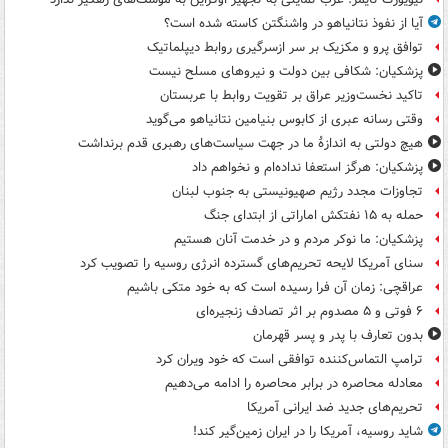
آیا از نفوذ نتانیاهو در واشنگتن کاسته شده است؟
توافق پرو و مکزیک بر سر ازسرگیری روابط دیپلماتیک
پزشکیان: شکافی بین دولت و نیروهای مسلح نیست
تاکید نخست‌وزیر عراق بر تقویت روابط با عربستان
وقتی رسانه عبری از کابوس بنیامین نتانیاهو می‌گوید
هیچ دولتی به اندازۀ ما در جهت سیاست‌های رهبری قدم برنداشت
پزشکیان: هرگز استعفا نداده‌ام و نخواهم داد
تجاوزات مجدد رژیم صهیونیستی به جنوب لبنان
حمله به ۱۵ نفتکش‌ اماراتی از ابتدای جنگ
پزشکیان: ما نوکر مردم و در خدمت آنان هستیم
سنای آمریکا لایحه تحریم‌های گسترده انرژی روسیه را تصویب کرد
عراقچی: زمان آن فرا رسیده است که به خود متکی باشیم
۶ فوتی و ۵ مصدوم بر اثر تصادف زنجیره‌ای
بدون تعارف با پدر و پسر قهرمان
ترامپ التماس‌کننده توافقی است که خود ویران کرد
معادله محاصره در برابر محاصره را ادامه می‌دهیم
تحریم‌های جدید ضد ایرانی آمریکا
شاید روسیه، آمریکا را در ایران زمین‌گیر کند!