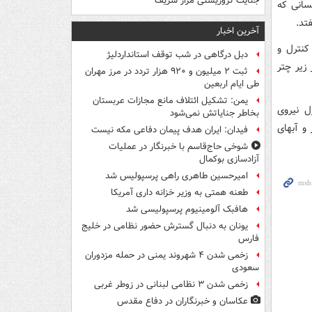
جنایت تروریستی مزار شریف
سانی که
آخرین اخبار
کنترل و
دبل درگاهی در شب توقف استانداردلیژ
 زیر چتر
ثبت ۲ میلیون و ۹۲۰ هزار تردد در مرز مهران
طی ایام اربعین
یمن: تشکیل ائتلاف مانع مجازات عربستان
ل نیروی
بخاطر جنایاتش نمی‌شود
و آبهای
فیدان: ایران هدف پیمان دفاعی مکه نیست
شوخی حاج‌قاسم با خبرنگار در عملیات
آزادسازی بوکمال
امیرحسین طاهری راهی پرسپولیس شد
طعنه همتی به وزیر خزانه داری آمریکا
هافبک آلومینیوم پرسپولیسی شد
یونان به دنبال گسترش حضور نظامی در خلیج
فارس
زخمی شدن ۴ شهروند یمنی در حمله مزدوران
سعودی
زخمی شدن ۳ نظامی لبنانی در زوطر غربی
عکاسان و خبرنگاران در دفاع مقدس