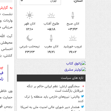
استان:
به گزار
نشست فرم
واردات و
اذان صبح
طلوع آفتاب
اذان ظهر
مرزبانی م
۱۲:۱۰
۰۵:۱۸
۰۳:۴۳
آیت الله
محیطش را
غروب خورشید
اذان مغرب
نیمه‌شب شرعی
احساس کن
۲۳:۲۳
۱۹:۲۱
۱۹:۰۲
کشتی، بل
بیش
فی
تازه های سیاست
رئ
سخنگوی ارتش: نظم ایرانی حاکم بر تنگه
وی خاطرن
غیرقابل بازگشت است
ولایتی: نیروهای خارجی باید منطقه را ترک
حمایت می
کنند
رییس قوه
هشدار دبیر شورای عالی امنیت ملی به امریکا