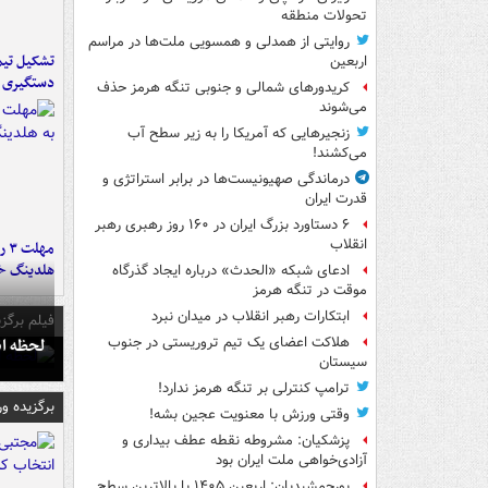
تحولات منطقه
روایتی از همدلی و همسویی ملت‌ها در مراسم
تشکیل تیم 
اربعین
دستگیری ع
کریدورهای شمالی و جنوبی تنگه هرمز حذف
می‌شوند
زنجیرهایی که آمریکا را به زیر سطح آب
می‌کشند!
درماندگی صهیونیست‌ها در برابر استراتژی و
قدرت ایران
۶ دستاورد بزرگ ایران در ۱۶۰ روز رهبری رهبر
انقلاب
مه
هلدینگ خ
ادعای شبکه «الحدث» درباره ایجاد گذرگاه
موقت در تنگه هرمز
ابتکارات رهبر انقلاب در میدان نبرد
فیلم برگزی
لحظه انفجار جایگاه
هلاکت اعضای یک تیم تروریستی در جنوب
سیستان
ترامپ کنترلی بر تنگه هرمز ندارد!
برگزیده و
وقتی ورزش با معنویت عجین بشه!
پزشکیان: مشروطه نقطه عطف بیداری و
آزادی‌خواهی ملت ایران بود
پورجمشیدیان: اربعین ۱۴۰۵ با بالاترین سطح