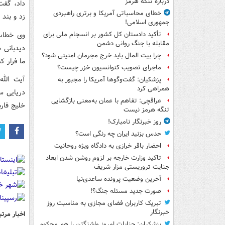
درباره تنگه هرمز
داد، گفت
خطای محاسباتی آمریکا و برتری راهبردی
زد و بند می‎کنند در هر مقامی که باشند برخورد می‌کنیم و این قضیه باید در
جمهوری اسلامی!
وی خطاب 
تأکید دادستان کل کشور بر انسجام ملی برای
مقابله با جنگ روانی دشمن
دیدبانی ش
چرا بیت المال باید خرج مجرمان امنیتی شود؟
ما فرار کن
ماجرای تصویب کنوانسیون خزر چیست؟
آیت الله
پزشکیان: گفت‌وگوها آمریکا را مجبور به
همراهی کرد
دریایی س
عراقچی: تفاهم با عمان به‌معنی بازگشایی
خلیج فارس
تنگه هرمز نیست
روز خبرنگار نامبارک!
حدس بزنید ایران چه رنگی است؟
احضار باقر خرازی به دادگاه ویژه روحانیت
تاکید وزارت خارجه بر لزوم روشن شدن ابعاد
جنایت تروریستی مزار شریف
آخرین وضعیت پرونده ساعدی‌نیا
صورت جدید مسئله جنگ؟!
تبریک کاربران فضای مجازی به مناسبت روز
خبرنگار
اخبار مرتب
پزشکیان: جنایات امروز واشنگتن را هم محکوم