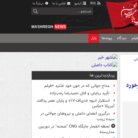
RSS
آرشیو
تماس با ما
دربارهٔ ما
MASHREGH
NEWS
یلم
دیدگاه
پیوندها
بازار
اپ
پربازدیدترین ها
رخورد
مداح جوانی که در خون خود غلتید +فیلم
تأیید ربایش و قتل حمیدرضا رجب‌زاده
استقرار انبوه «دی‌اف‑۱۷» و پایان عصر پدافند
آمریکا +عکس
درگیری اعضای داعش و نیروهای جولانی در
سیده زینب
لحظه انفجار جایگاه CNG "صحنه" در دوربین
مداربسته