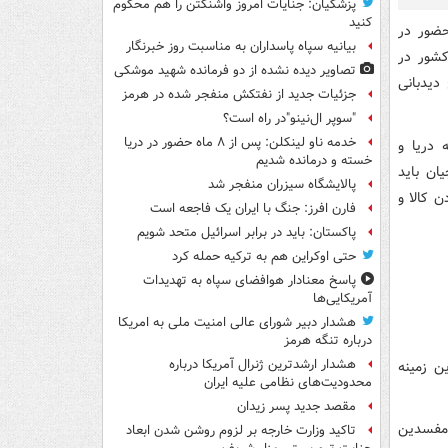
پزشکیان: جنایات امروز واشنگتن را هم محکوم
کنید
حضور در
بیانیه سپاه پاسداران به مناسبت روز خبرنگار
کشور در
تصاویر دیده‌ نشده از دو فرمانده شهید موشکی
دیدبانی
جزئیات جدید از نفتکش منفجر شده در هرمز
"سوپر ال‌نینو"در راه است؟
خدمه ناو لینکلن: پس از ۸ ماه حضور در دریا
 دریا و
خسته و درمانده‌ شدیم
ان باید
پالایشگاه سیزران منفجر شد
 کالا و
فارن افرز: جنگ با ایران یک فاجعه است
پاکستان: باید در برابر اسرائیل متحد شویم
حتی اوکراین هم به ترکیه حمله کرد
پاسخ معنادار هوافضای سپاه به تهدیدات
آمریکایی‌ها
هشدار دبیر شورای عالی امنیت ملی به امریکا
درباره تنگه هرمز
هشدار ارشدترین ژنرال آمریکا درباره
ن زمینه
محدودیت‌های نظامی علیه ایران
مقصد جدید پسر زیدان
 مفسدین
تاکید وزارت خارجه بر لزوم روشن شدن ابعاد