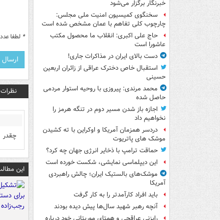
خبرنگار برگزار می‌شود
سخنگوی کمیسیون امنیت ملی مجلس:
چارچوب کلی تفاهم با عمان مشخص شده است
حاج علی اکبری: انقلاب ما محصول مکتب
*
لطفا عدد م
عاشورا است
دست بالای ایران در مذاکرات جاری!
استقبال خاص دخترک عراقی از زائران اربعین
حسینی
محمد مرندی: پیروزی با روحیه استوار مردمی
نظرات
حاصل شده
اجازه باز شدن مسیر دوم در تنگه هرمز را
نخواهیم داد
دردسر همزمان آمریکا و اوکراین با ته کشیدن
چقدر ت
موشک های پاتریوت
حماقت ترامپ با ذخایر انرژی جهان چه کرد؟
این دیپلماسی نمایشی، شکست خورده است
این مطالب
موشک‌های بالستیک ایران؛ چالش راهبردی
آمریکا
باید افراد کارآمدتر را به کار گرفت
آنچه رهبر شهید سال‌ها پیش دیده بودند
رایزنی عراقچی و همتای موریتانی خود درباره