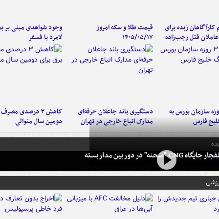
کارآگاهان زبده برای
قیمت طلا و سکه امروز
وجود شواهدی مبنی بر بمب
املان قتل رجب‌زاده
۱۴۰۵/۰۵/۱۷
لامرد با فسفر
لت ۳ روزه سازمان بورس به
دستگیری باند جاعلان حرفه‌ای
کاهش ۳ درصدی مصرف
لیج فارس
مدارک اتباع خارجی در تهران
دومین سال متوالی
ده
 CNG "صحنه" در دوربین مداربسته
رزشی