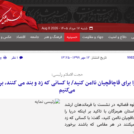
شنبه ۱۷ مرداد ۱۴۰۵ -
Aug 8 2026
ی
دفاع و امنیت
جهاد و مقاومت
حسینیه
فرهنگ و هنر
جامعه
اقتصاد
عکس و ف
998
تاریخ انتشار:
۱۲ مهر ۱۳۹۸ - ۱۳:۲۵
۱ نظر
چ
حجت الاسلام رئیسی:
ا برای قاچاقچیان ناامن کنید/ با کسانی که زد و بند می کنند، ب
می‌کنیم
ه قضائیه در نشست با فرماندهان ارشد
ستان هرمزگان با تاکید بر اینکه دریا را
اقچیان ناامن کنید، گفت: با کسانی که زد
و بند می‎کنند در هر مقامی که باشند برخورد