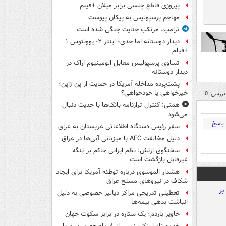
پیروزی قاطع چلسی برابر میلان +فیلم
مهاجم پرسپولیس به پیکان پیوست
ترامپ، مرتکب جنایت جنگی شده است
دیدار دوستانه اما جدی؛ اینتر ۲- یوونتوس ۱
+فیلم
تساوی پرسپولیس مقابل الومینیوم اراک در
دیدار دوستانه
پشت‌پرده مداخله آمریکا در حمایت از یِن ژاپن؛
خیرخواهی یا خودخواهی؟
بررسی: 0
همتی: کنترل ترازنامه بانک‌ها با جدیت دنبال
می‌شود
پاسخ
سفر رئیس دستگاه اطلاعاتی عربستان به عراق
دلیل مخالفت AFC با میزبانی آبی‌ها در عراق
سخنگوی ارتش: نظم ایرانی حاکم بر تنگه
غیرقابل بازگشت است
هشدار الموسوی درباره توطئه آمریکا برای ایجاد
شکاف در نیروهای مسلح عراق
تعطیلی تدریجی مراکز دیالیز خصوصی به دلیل
انباشت بدهی بیمه‌ها
خاویر باردم؛ یک ستاره در برابر سکوت جهان