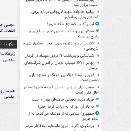
امنیت برگزار شد
بیانیه خانواده شهید لاریجانی درباره برخی
گمانه‌زنی‌های رسانه‌ای
ایران آقای بلامنازع تنگه هرمز!
مجتبی جبا
انتخاب کر
سردار ابن‌الرضا: دست نیروهای مسلح برای
پاسخ پُر است
تکذیب ادعای «نحوه ردزنی محل استقرار شهید
برگزیده 
لاریجانی»
شناسایی و بازداشت ۲۱مزدور موساد در کرمان
تهاتر ۱۶۷۳ میلیارد تومان از اموال شرکت‌های
تراستی
آجورلو: ایجاد دوقطبی «جنگ و صلح‌» بازی
دشمن است
سفیر ایران در ژاپن: همان فاجعه هیروشیما در
عکاسان و 
حال تکرار است
مقدس
فریاد مردم «فدایی خامنه‌ای بودن» است
به یاد آن روز که به زیارت کربلا رفتی!
جمهوری اسلامی نه از موشک می‌گذرد، نه از
تنگه هرمز!
پزشکیان: اگر تا امروز مانده‌ایم، به‌خاطر مردم