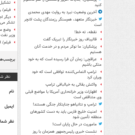
تشکیل د
کنید
فیلم/ ر
آخرین وضعیت نبرد به روایت مهدی محمدی
دیگر اج
خبرنگار متعهد، هم‌سنگر رزمندگان پشت لانچر
تشکر می‌
است
وضع موج
نقطه، ته خط!
وزیر نفت 
قالیباف روز خبرنگار را تبریک گفت
فیلم/ ا
پزشکیان: ما نوکر مردم و در خدمت آنان
هستیم
برچسب‌ها
عراقچی: زمان آن فرا رسیده است که به خود
متکی باشیم
ترامپ التماس‌کننده توافقی است که خود
نظر شم
ویران کرد
واکنش بقائی به خیالبافی ترامپ
نام
اظهارات وزیر خزانه‌داری آمریکا با مواضع قبلی
وی متناقض است
ترامپ و نتانیاهو جنایتکار جنگی هستند!
ایمیل
امنیت خلیج فارس باید به دست کشورهای
منطقه تأمین شود
نظر شما 
ماموریت در حال پایان است!
نشست خبری رئیس‌جمهور همزمان با روز