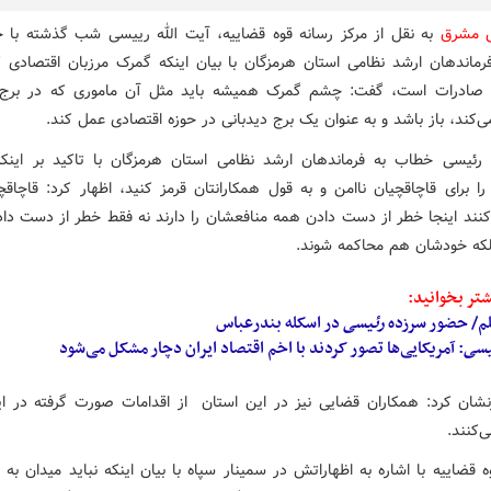
ش مشرق
به نقل از مرکز رسانه قوه قضاییه، آیت الله رییسی شب گذشته با 
اندهان ارشد نظامی استان هرمزگان با بیان اینکه گمرک مرزبان اقتصادی 
 صادرات است، گفت: چشم گمرک همیشه باید مثل آن ماموری که در برج 
ی‌کند، باز باشد و به عنوان یک برج دیدبانی در حوزه اقتصادی عمل کند.
 رئیسی خطاب به فرماندهان ارشد نظامی استان هرمزگان با تاکید بر اینکه
 برای قاچاقچیان ناامن و به قول همکارانتان قرمز کنید، اظهار کرد: قاچاقچی
ند اینجا خطر از دست دادن همه منافعشان را دارند نه فقط خطر از دست دادن
که خودشان هم محاکمه شوند.
تر بخوانید:
لم/ حضور سرزده
رئیسی
در اسکله بندرعباس
یسی
: آمریکایی‌ها تصور کردند با اخم ‌اقتصاد ایران دچار مشکل می‌شود
شان کرد: همکاران قضایی نیز در این استان از اقدامات صورت گرفته در ای
‌کنند.
 قضاییه با اشاره به اظهاراتش در سمینار سپاه با بیان اینکه نباید میدان به