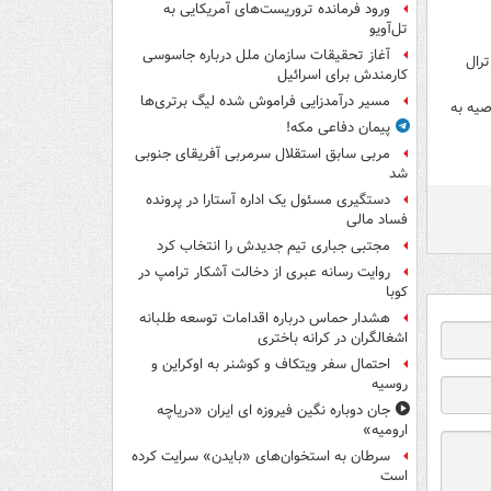
ورود فرمانده تروریست‌های آمریکایی به
تل‌آویو
آغاز تحقیقات سازمان ملل درباره جاسوسی
ترال
کارمندش برای اسرائیل
مسیر درآمدزایی فراموش شده لیگ برتری‌ها
صیه به
پیمان دفاعی مکه!
مربی سابق استقلال سرمربی آفریقای جنوبی
شد
دستگیری مسئول یک اداره آستارا در پرونده
فساد مالی
مجتبی جباری تیم جدیدش را انتخاب کرد
روایت رسانه عبری از دخالت آشکار ترامپ در
کوبا
هشدار حماس درباره اقدامات توسعه طلبانه
اشغالگران در کرانه باختری
احتمال سفر ویتکاف و کوشنر به اوکراین و
روسیه
جان دوباره نگین فیروزه ای ایران «دریاچه
ارومیه»
سرطان به استخوان‌های «بایدن» سرایت کرده
است