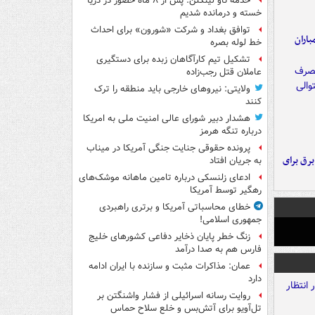
خدمه ناو لینکلن: پس از ۸ ماه حضور در دریا
خسته و درمانده‌ شدیم
توافق بغداد و شرکت «شورون» برای احداث
اران
خط لوله بصره
تشکیل تیم کارآگاهان زبده برای دستگیری
عاملان قتل رجب‌زاده
ولایتی: نیروهای خارجی باید منطقه را ترک
کنند
هشدار دبیر شورای عالی امنیت ملی به امریکا
درباره تنگه هرمز
پرونده حقوقی جنایت جنگی آمریکا در میناب
 برق برای
به جریان افتاد
ادعای زلنسکی درباره تامین ماهانه موشک‌های
رهگیر توسط آمریکا
خطای محاسباتی آمریکا و برتری راهبردی
جمهوری اسلامی!
زنگ خطر پایان ذخایر دفاعی کشورهای خلیج
فارس هم به صدا درآمد
عمان: مذاکرات مثبت و سازنده با ایران ادامه
دارد
روایت رسانه اسرائیلی از فشار واشنگتن بر
تل‌آویو برای آتش‌بس و خلع سلاح حماس