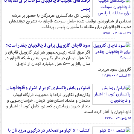
ترفندهای عجیب قاچاقچیان سوخت برای مقابله با
پلیس
رئیس کل دادگستری هرمزگان با حضور بر عرشه
تعدادی از شناورهای توقیف شده حامل سوخت قاچاق به تشریح ترفندهای
عجیب قاچاقچیان برای مقابله با مأموران پلیس پرداخت.
۲۷ اسفند ۰۳ - ۱۱:۵۵
سود قاچاق گازوییل برای قاچاقچیان چقدر است؟
اگر طبق گفته رئیس‌جمهور هر لیتر گازوییل قاچاق را
۷۰ هزار تومان در نظر بگیریم، یعنی شبکه قاچاق در
سال بالغ بر ۵۰۰ هزار میلیارد تومان از قاچاق
گازوییل سود می‌برد.
۱۲ اسفند ۰۳ - ۱۳:۴۸
فیلم/ رزمایش پاکسازی کویر از اشرار و قاچاقچیان
یگان‌های تکاوری فراجا با محوریت قرارگاه ابوذر،
سلمان و مقداد استان‌های کرمان، خراسان‌جنوبی و
یزد از دیروز رزمایش پاکسازی کامل کویر از اشرار و
قاچاقچیان را آغاز کرده‌ است.
۱۵ بهمن ۰۳ - ۲۱:۲۰
کشف ۵۰۰ کیلو موادمخدر در درگیری مرزبانان با