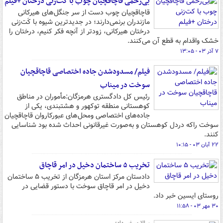
بی‌رحمی قاچاقچیان چوب با کت‌زنی درختان +فیلم
قاچاقچیان چوب ‌دست از سر جنگل‌های هیرکانی
مازندران برنمی‌دارند؛ در جدیدترین شیوه ‌با کَت‌زنی
درختان هیرکانی، زودتر از آنچه فکر کنیم، درختان را
خشک واقدام به قطع آن می‌کنند.
۷ آذر ۰۳ - ۱۳:۰۵
فیلم/ مسدودشدن جاده اختصاصی قاچاقچیان
سوخت در میناب
رئیس کل دادگستری هرمزگان:مأموران در مناطق
کوهستانی منطقه توکهور و هشتبندی، یکی از
جاده‌های اختصاصی ومحل‌های عبورکاروان قاچاقچیان
سوخت راکه دردل کوهستان و به‌‎صورت غیرقانونی احداث شده بود شناسایی
کنند.
۲۲ آبان ۰۳ - ۱۰:۱۵
تخریب ۵ ساختمان دخیل در امر قاچاق
دادستان مرکز استان هرمزگان از تخریب ۵ ساختمان
دخیل در امر قاچاق سوخت با دستور قضایی در
روستای ایسین خبر داد.
۳۰ مهر ۰۳ - ۱۱:۵۸