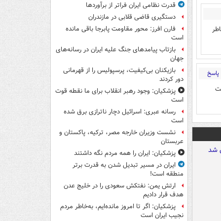
قدرت نظامی ایران فراتر از برآوردها
دستگیری قاضی قلابی در مازندران
اطر
فارن افرز: محور مقاومت پابرجا باقی مانده
است
بازتاب پیامدهای جنگ علیه ایران در رسانه‌های
جهان
بازیکنان بی‌کیفیت، پرسپولیس را از قهرمانی
پاسخ
دور کردند
ت
پزشکیان: وجود رهبر انقلاب برای ما نقطه قوت
است
رسانه عبری: اسرائیل دچار ناترازی برق شده
است
نشست وزیران خارجه مصر، ترکیه، پاکستان و
عربستان
پزشکیان: ایران را همه مردم نگه داشتند
ایران در مسیر تبدیل شدن به قدرت برتر
منطقه است!
ارتش یمن: نفتکش سعودی را در خلیج عدن
هدف قرار دادیم
پزشکیان: اگر تا امروز مانده‌ایم، به‌خاطر مردم
نجیب ایران است