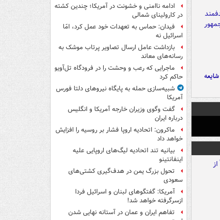
ادامه ناامنی و خشونت در آمریکا؛ چندین کشته
در کارولینای شمالی
فیدان: حماس به تعهدات خود عمل کرد، امّا
اسرائیل نه
بازداشت عامل ارسال تصاویر پرتاب موشک به
رسانه‌های معاند
ماجرایی که رعب و وحشت را در فرودگاه تل‌آویو
ایعه
حاکم کرد
شبیه‌سازی حمله به پایگاه نیروهای دلتا فورس
آمریکا
گفت وگوی وزیران خارجه آمریکا و انگلیس
درباره ایران
ماکرون: اتحادیه اروپا فشار بر روسیه را افزایش
خواهد داد
بیانیه تند اتحادیه لیگ‌های اروپایی علیه
اینفانتینو
تحول بزرگ یمن در هدف‌گیری کشتی‌های
سعودی
آمریکا: گفتگوهای لبنان و اسرائیل فردا
ازسرگرفته خواهد شد!
تفاهم ایران و عمان در آستانه نهایی شدن