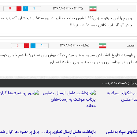
رز
۱۲:۳۵ - ۱۳۹۸/۰۶/۲۶
0
1
وای چرا این حرفو میزنی؟؟؟ ایشون صاحب نظریات برجسته! و درخشان "کمردرد بخ
چادر "و "آیا این کافی نیست" هستن!!!
محمد
۰۱:۴۵ - ۱۳۹۸/۰۶/۲۶
0
1
م فهمیده تاریخ انقضاش سر رسیده و مردم دیگه بهش رای نمیدن*ما هم خیلی دوس
شما رو در برنامه ی رو در رو ببینیم ولی مطمئنا نمیای
 را از دست ندهید....
کهای سپاه به نفس
بازداشت عامل ارسال تصاویر پرتاب
برق پرمصرف‌ها گران شد