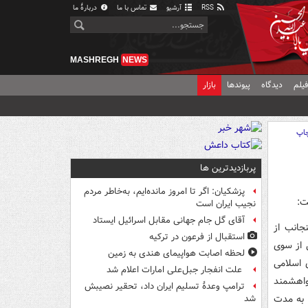
RSS
آرشیو
تماس با ما
دربارهٔ ما
MASHREGH
NEWS
یلم
دیدگاه
پیوندها
بازار
اپ
پربازدیدترین ها
پزشکیان: اگر تا امروز مانده‌ایم، به‌خاطر مردم
ت:
نجیب ایران است
آقای گل جام جهانی مقابل اسرائیل ایستاد
جانب از
استقبال از فرعون در ترکیه
 از سوی
لحظه اصابت هواپیمای هندی به زمین
 شورای اسلامی
علت انفجار جبل‌علی امارات اعلام شد
اهشمند
ترامپ وعدۀ تسلیم ایران داد، تحقیر نصیبش
 به مدت
شد