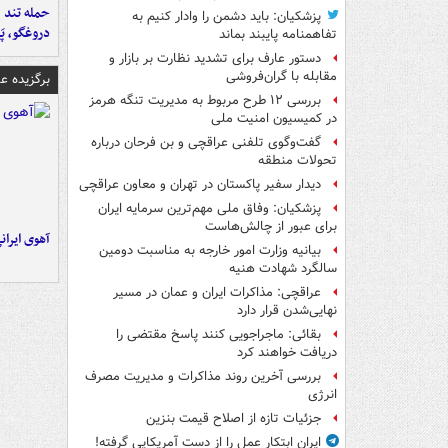
حمله تند ف
پزشکیان: باید دشمن را وادار کنیم به
دروغگو، پَ
تفاهم‎نامه پایبند بماند
دستور عارف برای تشدید نظارت بر بازار و
مقابله با گران‌فروشی
برگزیده 
بررسی ۱۲ طرح مربوط به مدیریت تنگه هرمز
در کمیسیون امنیت ملی
گفت‌وگوی تلفنی عراقچی و بن فرحان درباره
تحولات منطقه
دیدار سفیر پاکستان در تهران و معاون عراقچی
پزشکیان: وفاق ملی مهم‌ترین سرمایه ایران
برای عبور از چالش‌هاست
آهوی ایران
بیانیه وزارت امور خارجه به مناسبت دومین
سالگرد شهادت هنیه
عراقچی: مذاکرات ایران و عمان در مسیر
نهایی‌شدن قرار دارد
بقائی: ماجراجویی کنند پاسخ مقتضی را
دریافت خواهند کرد
بررسی آخرین روند مذاکرات و مدیریت مصرف
انرژی
جزئیات تازه از اصلاح قیمت بنزین
ایران ابتکار عمل را از دست آمریکایی‌ گرفته!