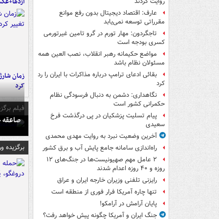
اژدها+عک
روایت کردند
عارف: اقتصاد دیجیتال بدون رفع موانع
مقرراتی توسعه نمی‌یابد
تاجگردون: مهار تورم در گرو تامین غیرتورمی
کسری بودجه است
مواضع حکیمانه رهبر انقلاب، نصب العین همه
مسئولان نظام باشد
بقائی ادعای ترامپ درباره مذاکرات با ایران را رد
زمان شارژ 
کرد
کرد
نگاهداری: دشمن به دنبال فرسودگی نظام
حکمرانی کشور است
فیلم برگزی
پیام تسلیت پزشکیان در پی درگذشت فرخ
صاعقه ج
سعیدی
آخرین وضعیت نبرد به روایت مهدی محمدی
برگزیده و
راه‌اندازی سامانه جامع پایش آب و برق کشور
۲ عامل مهم صهیونیست‌ها در جنگ‌های ۱۲
روزه و ۴۰ روزه اعدام شدند
رایزنی تلفنی وزیران خارجه ایران و عراق
تنها چاره آمریکا فرار فوری از منطقه است
پایان آرامش در آرامکو!
جنگ ایران و آمریکا چگونه پیش خواهد رفت؟