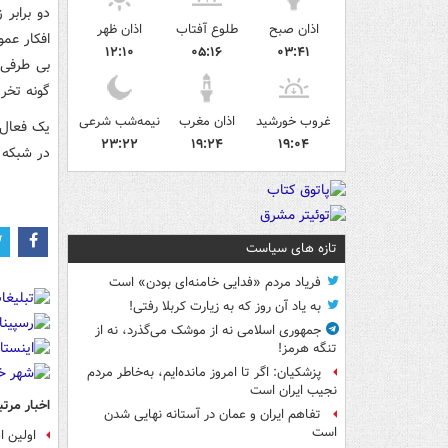
دو برابر 
اذان صبح
طلوع آفتاب
اذان ظهر
افکار عم
۱۲:۱۰
۰۵:۱۶
۰۳:۴۱
بی طرفی 
گونه تخری
غروب خورشید
اذان مغرب
نیمه‌شب شرعی
یک فعال 
۲۳:۲۲
۱۹:۲۴
۱۹:۰۴
در شبکه س
تازه های سیاست
فریاد مردم «فدایی خامنه‌ای بودن» است
به یاد آن روز که به زیارت کربلا رفتی!
جمهوری اسلامی نه از موشک می‌گذرد، نه از
تنگه هرمز!
پزشکیان: اگر تا امروز مانده‌ایم، به‌خاطر مردم
نجیب ایران است
اخبار مرتب
تفاهم ایران و عمان در آستانه نهایی شدن
است
️اولین 