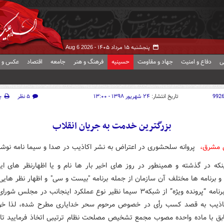
پنجشنبه ۱۵ مرداد ۱۴۰۵ -
Aug 6 2026
ی
دفاع و امنیت
جهاد و مقاومت
حسینیه
فرهنگ و هنر
جامعه
اقتصاد
عکس و ف
992
تاریخ انتشار:
۲۴ شهریور ۱۳۹۸ - ۱۳:۰۰
۵ نظر
چ
بزرگترین خدمت به جریان انقلاب
 مشرق،
پروانه سلحشوری در اعتراض به نشر اکاذیب در صدا و سیما نامه نوش
ینکه در گذشته و همینطور در روز های اخیر بار ها نام و یا اظهارنظر های این
و برنامه ها مختلف آن سازمان از جمله برنامه "بیست و سی" و اظهار نظر هایی
مهمانان برنامه “پرونده ویژه” از شبکه۳ سیما نظیر نوع عملکرد اینجانب در مجلس
کاذیب به قصد کسب رأی در خصوص مرحوم سحر خدایاری مطرح شده، لذا خو
ق با ماده واحده مصوب مجمع تشخیص مصلحت نظام ترتیبی اتخاذ فرمایید تا