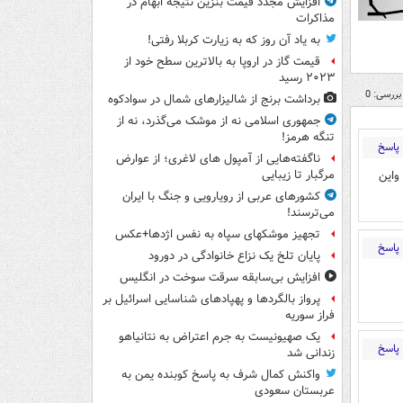
افزایش مجدد قیمت بنزین نتیجه ابهام در
مذاکرات
به یاد آن روز که به زیارت کربلا رفتی!
قیمت گاز در اروپا به بالاترین سطح خود از
۲۰۲۳ رسید
بررسی: 0
برداشت برنج از شالیزارهای شمال در سوادکوه
جمهوری اسلامی نه از موشک می‌گذرد، نه از
تنگه هرمز!
پاسخ
ناگفته‌هایی از آمپول های لاغری؛ از عوارض
واین
مرگبار تا زیبایی
کشورهای عربی از رویارویی و جنگ با ایران
می‌ترسند!
تجهیز موشکهای سپاه به نفس اژدها+عکس
پاسخ
پایان تلخ یک نزاع خانوادگی در دورود
افزایش بی‌سابقه سرقت سوخت در انگلیس
پرواز بالگردها و پهپادهای شناسایی اسرائیل بر
فراز سوریه
یک صهیونیست به جرم اعتراض به نتانیاهو
پاسخ
زندانی شد
واکنش کمال شرف به پاسخ کوبنده یمن به
عربستان سعودی