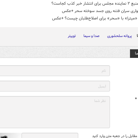
انتشار خبر کذب کجاست؟
اری سران فتنه روی جسد سوخته سحر +عکس
«میترا» با «سحر» برای اصلاح‌طلبان چیست؟ +عکس
پروانه سلحشوری
صدا و سیما
توییتر
ا
*
قابل را در جعبه متن وارد کنید