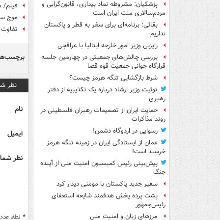
پزشکیان: مشروطه نماد بیداری، قانون‌گرایی و
فیلم/ منبع ۲ نماینده مجلس برای 
مردم‌سالاری ملت ایران است
موج سو
بقائی: برنامه‌ای برای سفر به قطر و پاکستان
تفاوت 
نداریم
رایزنی وزیر امور خارجه ایتالیا با عراقچی
برچسب‌ها
بررسی چالش‌های جمعیتی در چهارمین جلسه
قرارگاه جوانی جمعیت قوه قضا
شرط بازگشایی تنگه هرمز چیست؟
نظر شم
توئیت وزیر ارشاد درباره یک تکذیبیه از دفتر
رهبری
نام
حمایت ایران از تصمیمات رهبران فلسطینی در
روند مذاکرات
رسوایی در اردوگاه دشمن!
ایمیل
عمان از ایستادگی ایران در زمینه تنگه هرمز
خرسند است!
نظر شما 
پیش‌بینی رئیس کمیسیون امنیت ملی از آینده
جنگ
سفیر جدید پاکستان با مومنی دیدار کرد
پشت پرده پخش هدفمند شایعه استعفای
رئیس‌جمهور
مرزهای زبان و امنیت ملی
*
لطفا عدد م