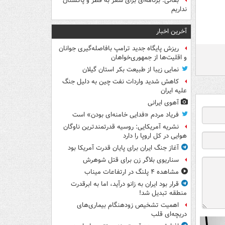
بقائی: برنامه‌ای برای سفر به قطر و پاکستان
نداریم
آخرین اخبار
ریزش پایگاه جدید ترامپ بافاصله‌گیری جوانان
و اقلیت‌ها از جمهوری‌خواهان
نمایی زیبا از طبیعت بکر استان گیلان
کاهش شدید واردات نفت چین به دلیل جنگ
علیه ایران
آهوی ایرانی
فریاد مردم «فدایی خامنه‌ای بودن» است
نشریه آمریکایی: روسیه قدرتمندترین ناوگان
هوایی در کل اروپا را دارد
آغاز جنگ ایران برای پایان قدرت آمریکا بود
سناریوی بلاگر زن برای قتل شوهرش
مشاهده ۴ پلنگ در ارتفاعات میناب
قرار بود ایران به زانو درآید، اما به ابرقدرت
منطقه تبدیل شد!
اهمیت تشخیص زودهنگام بیماری‌های
دریچه‌ای قلب