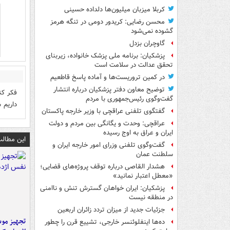
کربلا میزبان میلیون‌ها دلداده حسینی
محسن رضایی: کریدور دومی در تنگه هرمز
گشوده نمی‌شود
گاوچران بزدل
پزشکیان: برنامه ملی پزشک خانواده، زیربنای
تحقق عدالت در سلامت است
در کمین تروریست‌ها و آماده پاسخ قاطعیم
توضیح معاون دفتر پزشکیان درباره انتشار
فکر کن
گفت‌وگوی رئیس‌جمهوری با مردم
داریم 
گفتگوی تلفنی عراقچی با وزیر خارجه پاکستان
عراقچی: وحدت و یگانگی بین مردم و دولت
ایران و عراق به اوج رسیده
این مطالب
گفت‌وگوی تلفنی وزرای امور خارجه ایران و
سلطنت عمان
هشدار القاصی درباره توقف پروژه‌های قضایی؛
«معطل اعتبار نمانید»
پزشکیان: ایران خواهان گسترش تنش و ناامنی
در منطقه نیست
جزئیات جدید از میزان تردد زائران اربعین
تجهیز موش
ده‌ها اینفلوئنسر خارجی، تشییع قرن را چطور