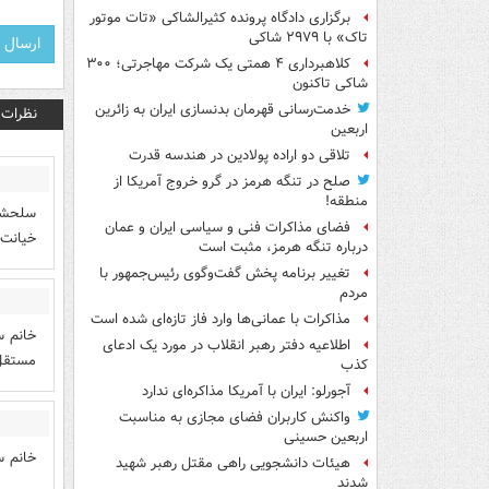
برگزاری دادگاه پرونده کثیرالشاکی «تات موتور
تاک» با ۲۹۷۹ شاکی
کلاهبرداری ۴ همتی یک شرکت مهاجرتی؛ ۳۰۰
شاکی تاکنون
خدمت‌رسانی قهرمان بدنسازی ایران به زائرین
نظرات
اربعین
تلاقی دو اراده پولادین در هندسه قدرت
صلح در تنگه هرمز در گرو خروج آمریکا از
منطقه!
سلحشور
فضای مذاکرات فنی و سیاسی ایران و عمان
خیانت 
درباره تنگه هرمز، مثبت است
تغییر برنامه پخش گفت‌وگوی رئیس‌جمهور با
مردم
مذاکرات با عمانی‌ها وارد فاز تازه‌ای شده است
خانم س
اطلاعیه دفتر رهبر انقلاب در مورد یک ادعای
مستقل 
کذب
آجورلو: ایران با آمریکا مذاکره‌ای ندارد
واکنش کاربران فضای مجازی به مناسبت
اربعین حسینی
خانم س
هیئات دانشجویی راهی مقتل رهبر شهید
شدند