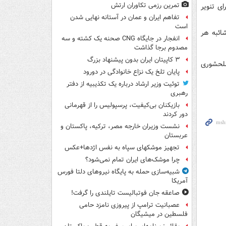
تمرین رزمی تکاوران ارتش
ای تنویر
تفاهم ایران و عمان در آستانه نهایی شدن
است
ائبه هر
انفجار در جایگاه CNG صحنه یک کشته و سه
مصدوم برجا گذاشت
۳ کاپیتان ایران بدون پیشنهاد بزرگ
سلحشوری
پایان تلخ یک نزاع خانوادگی در دورود
توئیت وزیر ارشاد درباره یک تکذیبیه از دفتر
رهبری
بازیکنان بی‌کیفیت، پرسپولیس را از قهرمانی
دور کردند
نشست وزیران خارجه مصر، ترکیه، پاکستان و
عربستان
تجهیز موشکهای سپاه به نفس اژدها+عکس
چرا موشک‌های ایران تمام نمی‌شود؟
شبیه‌سازی حمله به پایگاه نیروهای دلتا فورس
آمریکا
صاعقه جان فوتبالیست تایلندی را گرفت!
عصبانیت ترامپ از پیروزی نامزد حامی
فلسطین در میشیگان