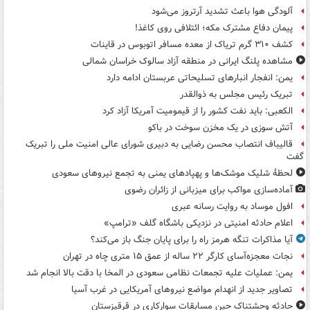
آلودگی هوا باعث تشدید آرتروز می‌شود
پیمان دفاع مشترک مکه؛ ائتلافی روی کاغذ!
کشف ۳۱۰ گرم تریاک از معده مسافر اتوبوس در قاینات
مشاهده پلنگ ایرانی در منطقه آزاد سالوک خراسان شمالی
یمن: انفجار انبارهای تسلیحاتی عربستان ادامه دارد
تبریک رئیس مجلس به ذوالقدر
الکعبی: باید نفت کشور را از قیمومیت آمریکا آزاد کرد
آتش سوزی در یک مخزن سوخت در باکو
قالیباف انتصاب محسن رضایی به دبیری شورای عالی امنیت ملی را تبریک
گفت
لحظۀ شلیک موشک‌ها و پهپادهای یمنی به تجمع نیروهای سعودی
آماده‌سازی مواکب برای میزبانی از زائران رضوی
افول موساد به روایت رسانه عبری
اعلام حادثه امنیتی در نزدیکی باشگاه گلف «ترامپ»
آیا مذاکرات تنگه هرمز راه را برای پایان جنگ باز می‌کند؟
نجات معجزه‌آسای کارگر ۲۲ ساله از عمق ۱۵ متری چاه در تهران
یمن: عملیات علیه تجمعات نظامی سعودی در المخا با دقت بالا انجام شد
تصاویر جدید از انهدام مواضع نیروهای آمریکایی در غرب آسیا
حادثه وحشتناک حین مسابقات سوارکاری در قرقیزستان