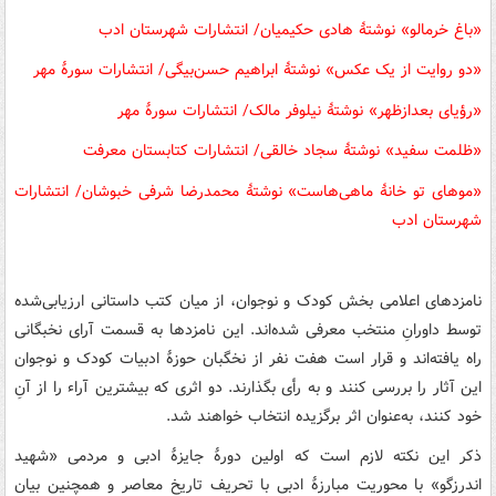
«باغ خرمالو» نوشتۀ هادی حکیمیان/ انتشارات شهرستان ادب
«دو روایت از یک عکس» نوشتۀ ابراهیم حسن‌بیگی/ انتشارات سورۀ مهر
«رؤیای بعدازظهر» نوشتۀ نیلوفر مالک/ انتشارات سورۀ مهر
«ظلمت سفید» نوشتۀ سجاد خالقی/ انتشارات کتابستان معرفت
«موهای تو خانۀ ماهی‌هاست» نوشتۀ محمدرضا شرفی خبوشان/ انتشارات
شهرستان ادب
نامزدهای اعلامی بخش کودک و نوجوان، از میان کتب داستانی ارزیابی‌شده
توسط داورانِ منتخب معرفی شده‌اند. این نامزدها به قسمت آرای نخبگانی
راه یافته‌اند و قرار است هفت نفر از نخگبان حوزۀ ادبیات کودک و نوجوان
این آثار را بررسی کنند و به رأی بگذارند. دو اثری که بیشترین آراء را از آنِ
خود کنند، به‌عنوان اثر برگزیده انتخاب خواهند شد.
ذکر این نکته لازم است که اولین دورۀ جایزۀ ادبی و مردمی «شهید
اندرزگو» با محوریت مبارزۀ ادبی با تحریف تاریخ معاصر و همچنین بیان