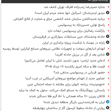
جنازه حمیدرضا رجب‌زاده اطراف تهران کشف شد
مزدور اینترنشنال: اسرائیل تنها متحد مردم ایران است!
بیانیه شدیداللحن سازمان حشد الشعبی عراق و حمایت از فالح الفیاض
پاسخ نهایی حسین‌نژاد به پرسپولیس
بازگشت رضائیان برای پرسپولیس تبعات دارد
حادثه وحشتناک حین مسابقات سوارکاری در قرقیزستان
زلزله در موساد با شکست پروژه براندازی در ایران
انهدام انبارهای سوخت و تجهیزات نظامی نیروهای مسلح اوکراین توسط روسیه
شادی بعد از گل در برزیل حادثه آفرید!
ادعای جدید ترامپ: بدون تشدید تنش با ایران تعامل می‌کنیم!
قیمت طلا و سکه امروز یکشنبه ۱۸ مرداد ۱۴۰۵
حضور قربانی در پرسپولیس منتفی شد؟
تصاویر جدید از انهدام مواضع نیروهای آمریکایی در غرب آسیا
«جهنم‌دره»؛ برنامه تایوان برای مقابله با حمله احتمالی چین
زلنسکی: پیونگ‌یانگ به مسکو کمک می‌کند، سئول به کمک ما بیاید
قاتلان پیرزن ۷۰ ساله همدانی با ۵۰ گرم طلا دستگیر شدند
ایران به قدرتمندترین بازیگرِ منطقه تبدیل شده!
روایتی از حادثه سقوط کپسول گاز از ساختمان چهارطبقه