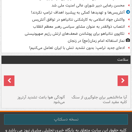
محسن رضایی دبیر شورای عالی امنیت ملی شد
آتش‌بس‌ها و تهدیدها کمکی به پیشبرد اهداف ترامپ نکردند!
واکنش جهاد اسلامی به کارشکنی نتانیاهو در توافق آتش‌بس
انتصاب ذوالقدر به عنوان مشاور سیاسی رهبر معظم انقلاب
تکاپوی نتانیاهو برای پوشاندن ضعف‌های ارتش رژیم صهیونیستی
نماز استغاثه امام زمان(عج) در زنجان
ادعای جدید ترامپ: بدون تشدید تنش با ایران تعامل می‌کنیم!
سلامت
آیا ماءالشعیر برای جلوگیری از سنگ
آلودگی هوا باعث تشدید آرتروز
حذ
کلیه مفید است
می‌شود
کل
نسخه دسکتاپ
کليه حقوق اين سايت متعلق به پایگاه خبري-تحليلي مشرق نيوز می باشد و