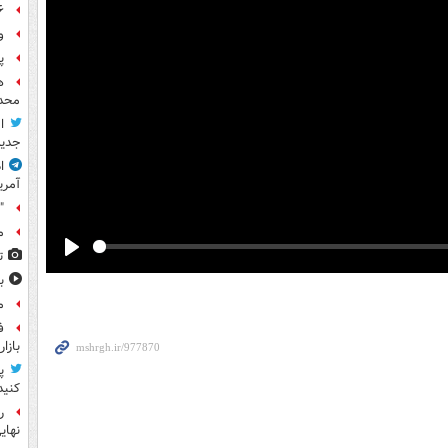
۶ فوتی و ۵ مصدوم بر ا
و
پ
ه
محدو
ا
جدید
ا
آمری
"
م
ت
Play
ب
م
ف
بازا
پ
کنید
نهای