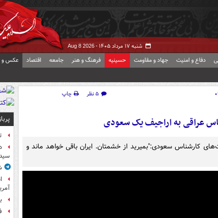
شنبه ۱۷ مرداد ۱۴۰۵ -
Aug 8 2026
ی
دفاع و امنیت
جهاد و مقاومت
حسینیه
فرهنگ و هنر
جامعه
اقتصاد
عکس و ف
۵ نظر
چاپ
پربا
اس عراقی به اراجیف یک سعودی
ت
ت‌های کارشناس سعودی:"بمیرید از خشمتان. ایران باقی خواهد ماند و
د
سیده
ش
آمر
ب
ف