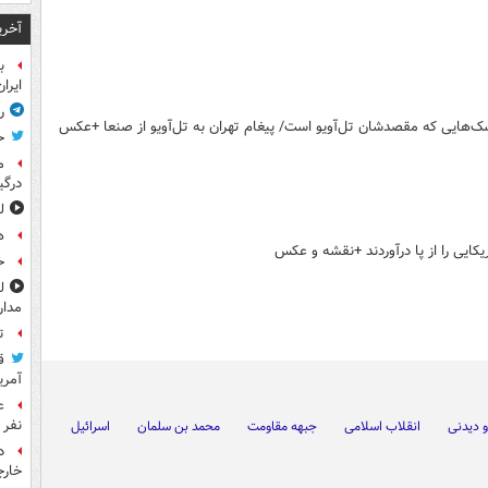
آخری
ب
ایرا
ر
‌هایی که مقصدشان تل‌آویو است/ پیغام تهران به تل‌آویو از صنعا +عکس
ح
م
درگی
ل
ه
کایی را از پا درآوردند +نقشه و عکس
خ
مدار
ت
ق
آمری
نفر 
 دیدنی
انقلاب اسلامی
جبهه مقاومت
محمد بن سلمان
اسرائیل
د
خارج