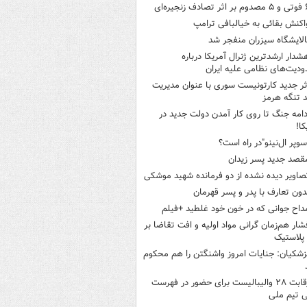
ثر تصادف زنجیره‌ای
اکنش بقائی به خیالبافی ترامپ
الایشگاه سیزران منفجر شد
شدار ارشدترین ژنرال آمریکا درباره
دیت‌های نظامی علیه ایران
ثر جدید کارتونیست سوری با عنوان مدیریت
 تنگه هرمز
دامه جنگ تا روی کار آمدن دولت جدید در
کا!
سوپر ال‌نینو"در راه است؟
قصد جدید پسر زیدان
صاویر دیده‌ نشده از دو فرمانده شهید موشکی
دون تعارف با پدر و پسر قهرمان
داح جوانی که در خون خود غلطید +فیلم
شار هم‌زمان گرانی مواد اولیه و افت تقاضا بر
ر پلاستیک
زشکیان: جنایات امروز واشنگتن را هم محکوم
رقابت ۲۸ والیبالیست برای حضور در فهرست
ی تیم ملی