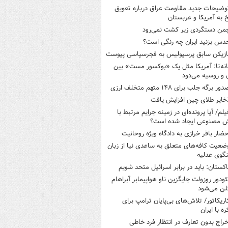
وضیحات جدید مقاومت عراق درباره تعویق
 به آمریکا و عربستان
من دستگردی زیر کشت نمی‌رود
دس بزنید ایران چه رنگی است؟
ازیکن سابق پرسپولیس به فجرسپاسی پیوست
انه‌تا: آمریکا مثل یک «بوکسور مست» بین
ن و روسیه می‌دود
ور برگه جلب برای ۱۴۸ متهم متخلف ارزی
خایر طلای چین افزایش یافت
یلم/ آیا پرونده‌ای در زمینه جرایم مرتبط با
 مصنوعی ایجاد شده است؟
حضار باقر خرازی به دادگاه ویژه روحانیت
ضعیت کافه‌های متعلق به ساعدی نیا از زبان
گوی عدلیه
اکستان: باید در برابر اسرائیل متحد شویم
ئودور روزولت جایگزین ناو هواپیمابر آبراهام
لن می‌شود
اریکاتور/ تلاش‌های بی‌پایان ترامپ برای
ره با ایران
خراج بدون تعارف در انتظار فرد خاطی