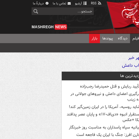
RSS
آرشیو
تماس با ما
دربارهٔ ما
MASHREGH
NEWS
یلم
دیدگاه
پیوندها
بازار
زدیدترین ها
أیید ربایش و قتل حمیدرضا رجب‌زاده
رگیری اعضای داعش و نیروهای جولانی در
 زینب
اید روسیه، آمریکا را در ایران زمین‌گیر کند!
استقرار انبوه «دی‌اف‑۱۷» و پایان عصر پدافند
یکا +عکس
یانیه سپاه پاسداران به مناسبت روز خبرنگار
ارن افرز: جنگ با ایران یک فاجعه است