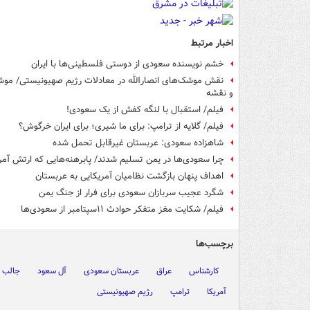
اخبار مرتبط
خشم نویسنده سعودی از دوستی فلسطینی‌ها با ایران
نقش موشک‌های انصارالله در معادلات رژیم صهیونیستی/ موشک
و نقشه
فیلم/ استقبال با لنگه کفش از یک سعودی!
فیلم/ گلایه از ترامپ: برای ما شیری؛ برای ایران خرگوش؟
شاهزاده سعودی: عربستان غیرقابل تحمل شده
چرا سعودی‌ها در یمن تسلیم شدند/ پابرهنه‌هایی که ارتش آمری
اهداف پنهان بازگشت نظامیان آمریکایی به عربستان
شگرد عجیب سربازان سعودی برای فرار از جنگ یمن
فیلم/ شکایت مغز متفکر حوادث ۱۱سپتامبر از سعودی‌ها
برچسب‌ها
کارشناس
عراق
عربستان سعودی
آل سعود
جالب و
آمریکا
ترامپ
رژیم صهیونیستی