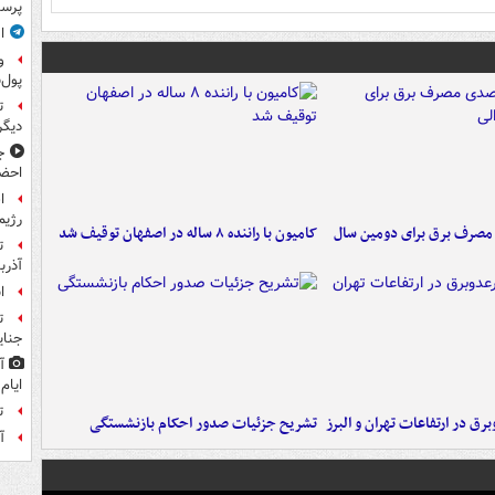
پرس
ا
و
پول‌
ت
دیگ
ج
احضا
ا
رژیم
صدی مصرف برق برای دومین سال
کامیون با راننده ۸ ساله در اصفهان توقیف شد
ت
آذرب
ا
ت
جنای
آ
ایام
ت
برق در ارتفاعات تهران و البرز
تشریح جزئیات صدور احکام بازنشستگی
آ