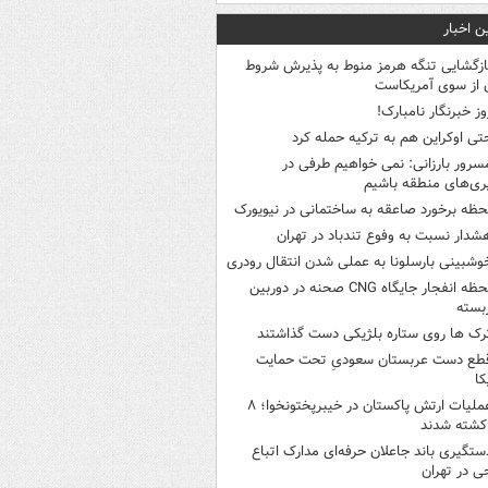
ن اخبار
ازگشایی تنگه هرمز منوط به پذیرش شروط
ن از سوی آمریکاست
وز خبرنگار نامبارک!
تی اوکراین هم به ترکیه حمله کرد
سرور بارزانی: نمی خواهیم طرفی در
ری‌های منطقه باشیم
حظه برخورد صاعقه به ساختمانی در نیویورک
شدار نسبت به وفوع تندباد در تهران
وشبینی بارسلونا به عملی شدن انتقال رودری
لحظه انفجار جایگاه CNG صحنه در دوربین
بسته
رک ها روی ستاره بلژیکی دست گذاشتند
طع دست عربستان سعودیِ تحت حمایت
کا
عملیات ارتش پاکستان در خیبرپختونخوا؛ ۸
کشته شدند
ستگیری باند جاعلان حرفه‌ای مدارک اتباع
ی در تهران