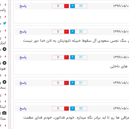
ت
پاسخ
0
35
پاسخ
چ
ح
ب
پاسخ
0
32
پ
یر ای سگ نجس سعودی آل سقوط خبیثه نابودیتان به اذن خدا دور نیست
ایرا
صد
ذ
پاسخ
0
37
ف
 های داخلی
هوش
ا
و
پاسخ
0
21
سخن
پ
ت
لینک
پاسخ
0
33
ک
عراقی ها رو تا ابد برادر نگه میداره. خودم فداتون، خودم فدای عظمت
مذاک
ا