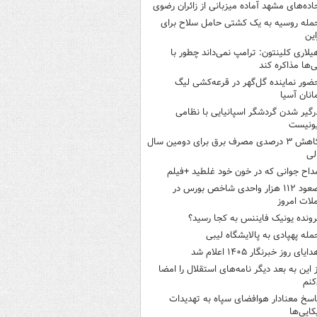
اده‌های مشهد آماده میزبانی از زائران رضوی
مله روسیه به یک کشتی حامل سلاح برای
این
یلاری کلینتون: ترامپ نمی‌داند چطور با
نی‌ها مذاکره کند
ضور نماینده گل‌گهر در قرعه‌کشی لیگ
انان آسیا
رگیر شدن گردشگر اسپانیایی با نظامی
ونیست
کاهش ۳ درصدی مصرف برق برای دومین سال
لی
داح جوانی که در خون خود غلطید +فیلم
صعود ۱۱۲ هزار واحدی شاخص بورس در
لات امروز
رونده یونیک فایننس به کجا رسید؟
مله پهپادی به پالایشگاه لیبی
ایای روز خبرنگار ۱۴۰۵ اعلام شد
ز این به بعد دیگر نامه‌های استقلال را امضا
کنم
اسخ معنادار هوافضای سپاه به تهدیدات
کایی‌ها