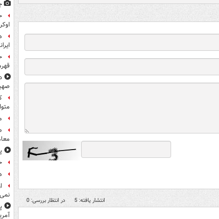
ج
ح
اوکر
ه
ایرا
ح
قهرم
د
صهی
متوا
م
معام
پ
ح
هد
ا
نمی‌
انتشار یافته: 5
در انتظار بررسی: 0
پ
آمری