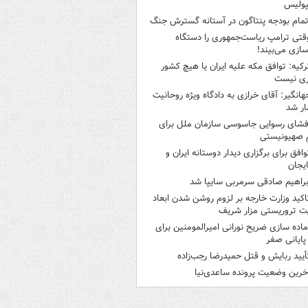
پولیس
تمام بودجه پنتاگون در آستانه گسترش جنگ
قتی ترامپ ریاست‌جمهوری را دستگاه
سازی می‌بیند!
رکیه: توافق مکه علیه ایران یا هیچ کشور
ری نیست
هانگیر: آقای خرازی به دادگاه ویژه روحانیت
ر شد
فشای رسوایی جاسوسی سازمان ملل برای
 صهیونیستی
وافق برای برگزاری دیدار دوستانه ایران و
ایجان
براهیم صادقی سرمربی سایپا شد
اکید وزارت خارجه بر لزوم روشن شدن ابعاد
ت تروریستی مزار شریف
ماده سازی ضریح نورانی امیرالمومنین برای
 پایانی صفر
أیید ربایش و قتل حمیدرضا رجب‌زاده
خرین وضعیت پرونده ساعدی‌نیا