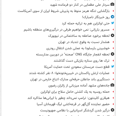
سردار علی عظمایی در کنار دو فرمانده شهید
بازگشایی تنگه هرمز منوط به پذیرش شروط ایران از سوی آمریکاست
روز خبرنگار نامبارک!
حتی اوکراین هم به ترکیه حمله کرد
مسرور بارزانی: نمی خواهیم طرفی در درگیری‌های منطقه باشیم
لحظه برخورد صاعقه به ساختمانی در نیویورک
هشدار نسبت به وفوع تندباد در تهران
خوشبینی بارسلونا به عملی شدن انتقال رودری
لحظه انفجار جایگاه CNG "صحنه" در دوربین مداربسته
ترک ها روی ستاره بلژیکی دست گذاشتند
قطع دست عربستان سعودیِ تحت حمایت آمریکا
عملیات ارتش پاکستان در خیبرپختونخوا؛ ۸ نفر کشته شدند
دستگیری باند جاعلان حرفه‌ای مدارک اتباع خارجی در تهران
جاده‌های مشهد آماده میزبانی از زائران رضوی
حمله روسیه به یک کشتی حامل سلاح برای اوکراین
هیلاری کلینتون: ترامپ نمی‌داند چطور با ایرانی‌ها مذاکره کند
حضور نماینده گل‌گهر در قرعه‌کشی لیگ قهرمانان آسیا
درگیر شدن گردشگر اسپانیایی با نظامی صهیونیست