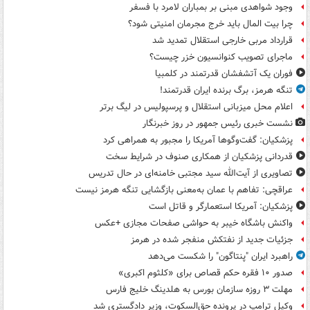
وجود شواهدی مبنی بر بمباران لامرد با فسفر
چرا بیت المال باید خرج مجرمان امنیتی شود؟
قرارداد مربی خارجی استقلال تمدید شد
ماجرای تصویب کنوانسیون خزر چیست؟
فوران یک آتشفشان قدرتمند در کلمبیا
تنگه هرمز، برگ برنده ایران قدرتمند!
اعلام محل میزبانی استقلال و پرسپولیس در لیگ برتر
نشست خبری رئیس جمهور در روز خبرنگار
پزشکیان: گفت‌وگوها آمریکا را مجبور به همراهی کرد
قدردانی پزشکیان از همکاری صنوف در شرایط سخت
تصاویری از آیت‌الله سید مجتبی خامنه‌ای در حال تدریس
عراقچی: تفاهم با عمان به‌معنی بازگشایی تنگه هرمز نیست
پزشکیان: آمریکا استعمارگر و قاتل است
واکنش باشگاه خیبر به حواشی صفحات مجازی +عکس
جزئیات جدید از نفتکش منفجر شده در هرمز
راهبرد ایران "پنتاگون" را شکست می‌دهد
صدور ۱۰ فقره حکم قصاص برای «کلثوم اکبری»
مهلت ۳ روزه سازمان بورس به هلدینگ خلیج فارس
وکیل ترامپ در پرونده حق‌السکوت، وزیر دادگستری شد