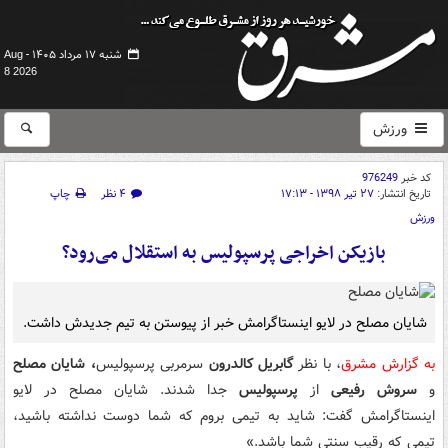
شنبه ۱۷ مرداد ۱۴۰۵ -
Aug
8 2026
ورزش
کد خبر
976249
تاریخ انتشار:
۲۷ تیر ۱۳۹۸ - ۱۷:۱۳
۴ نظر
چاپ
ورزش
بازیکن اخراجی پرسپولیس به استقلال می‌رود؟
شایان مصلح در لایو اینستاگرامش خبر از پیوستن به تیم جدیدش داشت.
به گزارش مشرق
، با نظر
گابریل کالدرون
سرمربی پرسپولیس
، شایان مصلح
و
سروش رفیعی
از
پرسپولیس
جدا شدند. شایان مصلح در لایو
اینستاگرامش گفت: شاید به تیمی بروم که شما دوست نداشته باشید،
تیمی که رقیب سنتی شما باشد.»