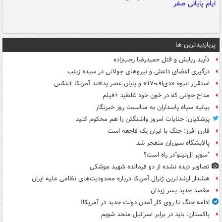
پربازدیدترین ها
تأیید ربایش و قتل حمیدرضا رجب‌زاده
درگیری اعضای داعش و نیروهای جولانی در سیده زینب
استقرار انبوه «دی‌اف‑۱۷» و پایان عصر پدافند آمریکا +عکس
مداح جوانی که در خون خود غلطید +فیلم
بیانیه سپاه پاسداران به مناسبت روز خبرنگار
پزشکیان: جنایات امروز واشنگتن را هم محکوم کنید
فارن افرز: جنگ با ایران یک فاجعه است
پالایشگاه سیزران منفجر شد
"سوپر ال‌نینو"در راه است؟
تصاویر دیده‌ نشده از دو فرمانده شهید موشکی
هشدار ارشدترین ژنرال آمریکا درباره محدودیت‌های نظامی علیه ایران
مقصد جدید پسر زیدان
ادامه جنگ تا روی کار آمدن دولت جدید در آمریکا!
پاکستان: باید در برابر اسرائیل متحد شویم