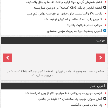
فشار هم‌زمان گرانی مواد اولیه و افت تقاضا بر بازار پلاستیک
لحظه انفجار جایگاه CNG "صحنه" در دوربین مداربسته
رقابت ۲۸ والیبالیست برای حضور در فهرست نهایی تیم ملی
کامیون با راننده ۸ ساله در اصفهان توقیف شد
مراقب علائم هپاتیت باشید!
آخرین وضعیت نبرد به روایت مهدی محمدی
حوادث
ای
هشدار نسبت به وفوع تندباد در تهران
لحظه انفجار جایگاه CNG "صحنه" در
دس
دوربین مداربسته
ات
آخرین اخبار
ترامپ مجبور به پس‌دادن ۱۰۰ میلیارد دلار از پول تعرفه‌ها شد
آتش سوزی مهیب یک ساختمان ۱۲ طبقه در جاکارتا
پدر لیونل مسی درگذشت