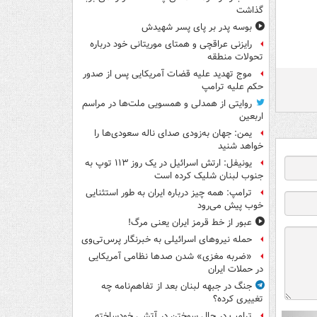
گذاشت
بوسه‌ پدر بر پای پسر شهیدش
رایزنی عراقچی و همتای موریتانی خود درباره
تحولات منطقه
موج تهدید علیه قضات آمریکایی پس از صدور
حکم علیه ترامپ
روایتی از همدلی و همسویی ملت‌ها در مراسم
اربعین
یمن: جهان به‌زودی صدای ناله سعودی‌ها را
خواهد شنید
یونیفل: ارتش اسرائیل در یک روز ۱۱۳ توپ به
جنوب لبنان شلیک کرده است
ترامپ: همه چیز درباره ایران به طور استثنایی
خوب پیش می‌رود
عبور از خط قرمز ایران یعنی مرگ!
حمله نیروهای اسرائیلی به خبرنگار پرس‌تی‌وی
«ضربه مغزی» شدن صدها نظامی آمریکایی
در حملات ایران
جنگ در جبهه لبنان بعد از تفاهم‌نامه چه
تغییری کرده؟
ترامپ در حال سوختن در آتشی خودساخته