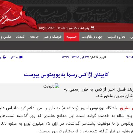
پنجشنبه ۱۵ مرداد ۱۴۰۵ -
Aug 6 2026
ی
دفاع و امنیت
جهاد و مقاومت
حسینیه
فرهنگ و هنر
جامعه
اقتصاد
عکس و ف
976
تاریخ انتشار:
۲۷ تیر ۱۳۹۸ - ۱۲:۱۷
۰ نظر
چ
کاپیتان آژاکس رسما به یوونتوس پیوست
چند فصل اخیر آژاکس به طور رسمی به
پوشان تورین ملحق شد.
ش مشرق
، باشگاه
یوونتوس
امروز (پنجشنبه) به طور رسمی اعلام کرد
ماتیاس دل
 پنج ساله به خدمت گرفته است. این مدافع هلندی که روز گذشته تست‌ها
ش‌های در نظر گرفته شده به راه‌راه پوشان تورین پیوست.