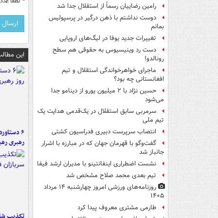
*
لطفا عدد م
رامین رضاییان رسماً از استقلال جدا شد
دوست نداشتم با ذهن درگیر در پرسپولیس
بمانم
تغییرات جدید یوفا در لیگ‌های اروپایی
دست رد وینیسیوس به حقوقی هم سطح
این مطالب
رونالدو!
ماجرای خواهرخواندگی استقلال و تیم
افغانستانی چه بود؟
حسین نژاد با ۲ میلیون یورو از دینامو جدا
می‌شود
سرمربی سابق استقلال در یک‌قدمی هدایت یک
تیم ملی
انتصاب سرپرست دبیری فدراسیون کشتی
رهبری رهب
گفت‌وگو با قهرمان جهان که در مبارزه با اشرار
جانباز شد
نشست اضطراری اینفانتینو با مدیران ارشد فیفا
تیم بعدی محمد صلاح مشخص شد
روزنامه‌های ورزشی امروز چهارشنبه ۱۴ مرداد
۱۴۰۵
طارمی مشتری معروف پیدا کرد
تکذیب شای