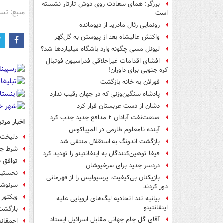
برزگر: همای سعادت روی دوش تارتار نشسته
منبع: تس
است
رونمایی رئال مادرید از دیومانده
واکنش عالیشاه بعد از پیوستن به گل‌گهر
لیونل مسی چگونه وارد باشگاه میلیاردها شد؟
افشای اقدامات غیراخلاقی فدراسیون فوتبال
کره جنوبی برای داوران!
فورلان به خانه بازگشت
پادشاه سنگین‌وزنی که در جهان رقیب ندارد
دشان از دست عربستان فرار کرد
صنعت‌نفت آبادان ۲ مدافع جدید جذب کرد
اخبار مرتب
آینده نامعلوم طارمی در المپیاکوس
دلیخت 
بازگشت اندونگ به استقلال منتفی شد
شرط جال
فیفا توهین‌کنندگان به اینفانتینو را تهدید کرد
توافق ن
دردسر جدید برای سرخپوشان
نخستین
بازیکنان بی‌کیفیت، پرسپولیس را از قهرمانی
سرنوشت 
دور کردند
ویکتور 
بیانیه تند اتحادیه لیگ‌های اروپایی علیه
اینفانتینو
بازگشت
آقای گل جام جهانی مقابل اسرائیل ایستاد
احمقانه