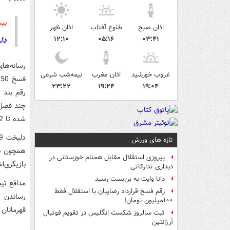
بیش
اذان صبح
طلوع آفتاب
اذان ظهر
دل
۱۲:۱۰
۰۵:۱۶
۰۳:۴۱
رسانه‌های
غروب خورشید
اذان مغرب
نیمه‌شب شرعی
۲۳:۲۲
۱۹:۲۴
۱۹:۰۴
رقم بند 
شده تا 12 میلیون یورو می‌رسد.
تازه های ورزش
همچون بار
پیروزی استقلال مقابل همنام خوزستانی در
بازیگری‌اش را
دیداری تدارکاتی
دانا وایت به بن‌بست رسید
رقم فسخ قرارداد رضاییان با استقلال فقط
۱۰۰میلیون تومان!
قهرمانان 
ثبت سالروز شکست انگلیس در تقویم فوتبال
آرژانتین