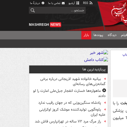
RSS
آرشیو
تماس با ما
دربارهٔ ما
MASHREGH
NEWS
یلم
دیدگاه
پیوندها
بازار
اپ
پربازدیدترین ها
بیانیه خانواده شهید لاریجانی درباره برخی
گمانه‌زنی‌های رسانه‌ای
ماهواره‌ها خسارت انفجار جبل‌علی امارت را لو
دادند
یخت
را با
پادشاه سنگین‌وزنی که در جهان رقیب ندارد
یاوه‌گویی تولیدکننده موشک کروز اوکراینی
ی پزشکی
علیه ایران
باشگاه یوونتوس را با موفقیت پشت‌سر گذاشت، در ازای 75 میلیون یورو به علاوه 10.5 میلیون
راز مرگ مرد ۷۲ ساله در تهرانپارس فاش شد