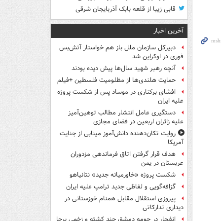
قابی زیبا از قلعه بابک آذربایجان شرقی
آخرین اخبار
دبیرکل سازمان ملل باز هم خواستار آتش‌بس
فوری در اوکراین شد
آنچه رهبر شهید سال‌ها پیش دیده بودند
حمایت هلندی‌ها از مظلومیت فلسطین +فیلم
افشای برکناری در موساد پس از شکست پروژه
علیه ایران
دستگیری عامل انتشار مطالب توهین‌آمیز
علیه زائران اربعین در فضای مجازی
روایت تکان‌دهنده دانش‌آموز مینابی از جنایت
آمریکا
هدف قرار گرفتن اتاق‌ فرماندهی مزدوران
عربستان در یمن
شکست پروژه «خاورمیانه جدید» نتانیاهو
گزافه‌گویی و لفاظی جدید ترامپ علیه ایران
پیروزی استقلال مقابل همنام خوزستانی در
دیداری تدارکاتی
انفجار در حومه دمشق چند کشته و زخمی برجا