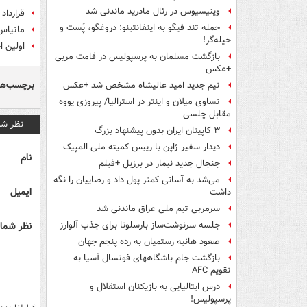
وینیسیوس در رئال مادرید ماندنی شد
قرارداد
حمله تند فیگو به اینفانتینو: دروغگو، پَست‌ و
ماتیاس
حیله‌گر!
اولین ا
بازگشت مسلمان به پرسپولیس در قامت مربی
+عکس
برچسب‌ها
تیم جدید امید عالیشاه مشخص شد +عکس
تساوی میلان و اینتر در استرالیا/ پیروزی یووه
مقابل چلسی
نظر شم
۳ کاپیتان ایران بدون پیشنهاد بزرگ
دیدار سفیر ژاپن با رییس کمیته ملی المپیک
نام
جنجال جدید نیمار در برزیل +فیلم
می‌شد به آسانی کمتر پول داد و رضاییان را نگه
ایمیل
داشت
سرمربی تیم ملی عراق ماندنی شد
نظر شما 
جلسه سرنوشت‌ساز بارسلونا برای جذب آلوارز
صعود هانیه رستمیان به رده پنجم جهان
بازگشت جام باشگاههای فوتسال آسیا به
تقویم AFC
درس ایتالیایی‌ به بازیکنان استقلال و
پرسپولیس!