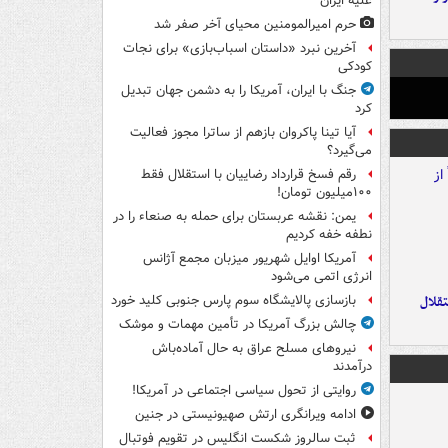
علیه ایران
حرم امیرالمومنین محیای آخر صفر شد
آخرین نبرد «داستان اسباب‌بازی» برای نجات
کودکی
جنگ با ایران، آمریکا را به دشمن جهان تبدیل
کرد
آیا تینا پاکروان بازهم از ساترا مجوز فعالیت
می‌گیرد؟
رقم فسخ قرارداد رضاییان با استقلال فقط
۱۰۰میلیون تومان!
یمن: نقشه عربستان برای حمله به صنعاء را در
نطفه خفه کردیم
آمریکا اوایل شهریور میزبان مجمع آژانس
انرژی اتمی می‌شود
تقلال
بازسازی پالایشگاه سوم پارس جنوبی کلید خورد
چالش بزرگ آمریکا در تأمین مهمات و موشک
نیروهای مسلح عراق به حال آماده‌باش
درآمدند
روایتی از تحول سیاسی اجتماعی در آمریکا!
ادامه ویرانگری ارتش صهیونیستی در جنین
ثبت سالروز شکست انگلیس در تقویم فوتبال