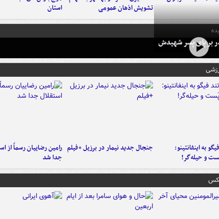
تشویش اذهان عمومی
استان
ده
در بر پای پسر شهیدش
رزشی
یگو به اینفانتینو:
جنجال جدید نیمار در برزیل +فیلم
رامین رضاییان رسماً از اس
ست‌ و حیله‌گر!
جدا شد
عکس