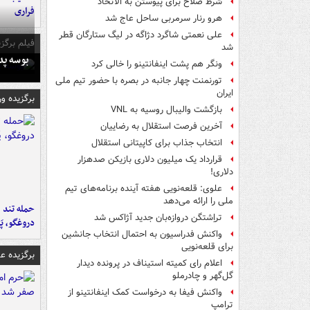
شرط صلاح برای پیوستن به الاتحاد
فراری
هرو رنار سرمربی ساحل عاج شد
علی نعمتی شاگرد دژاگه در لیگ ستارگان قطر
فیلم برگزی
شد
بوسه‌ پ
ونگر هم پشت اینفانتینو را خالی کرد
تورنمنت چهار جانبه در بصره با حضور تیم ملی
ایران
برگزیده و
بازگشت والیبال روسیه به VNL
آخرین فرصت استقلال به رضاییان
انتخاب جذاب برای کاپیتانی استقلال
قرارداد یک میلیون دلاری بازیکن صدهزار
دلاری!
علوی: قلعه‌نویی هفته آینده برنامه‌های تیم
ملی را ارائه می‌دهد
حمله تند ف
تراِشتگن دروازه‌بان جدید آژاکس شد
دروغگو، پَ
واکنش فدراسیون به احتمال انتخاب جانشین
برای قلعه‌نویی
برگزیده 
اعلام رای کمیته استیناف در پرونده دیدار
گل‌گهر و چادرملو
واکنش فیفا به درخواست کمک اینفانتینو از
ترامپ