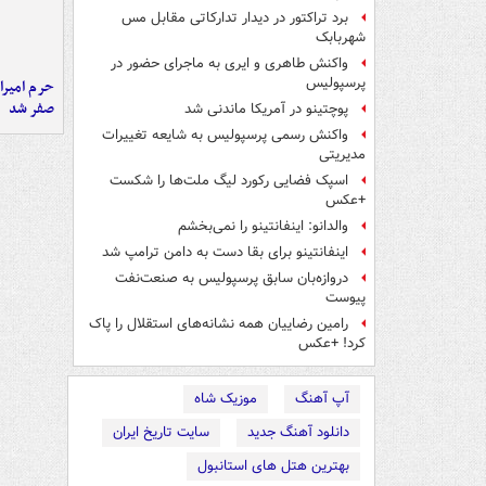
برد تراکتور در دیدار تدارکاتی مقابل مس
شهربابک
واکنش طاهری و ایری به ماجرای حضور در
پرسپولیس
حرم امیرا
صفر شد
پوچتینو در آمریکا ماندنی شد
واکنش رسمی پرسپولیس به شایعه تغییرات
مدیریتی
اسپک فضایی رکورد لیگ ملت‌ها را شکست
+عکس
والدانو: اینفانتینو را نمی‌بخشم
اینفانتینو برای بقا دست به دامن ترامپ شد
دروازه‌بان سابق پرسپولیس به صنعت‌نفت
پیوست
رامین رضاییان همه نشانه‌های استقلال را پاک
کرد! +عکس
آپ آهنگ
موزیک شاه
دانلود آهنگ جدید
سایت تاریخ ایران
بهترین هتل های استانبول