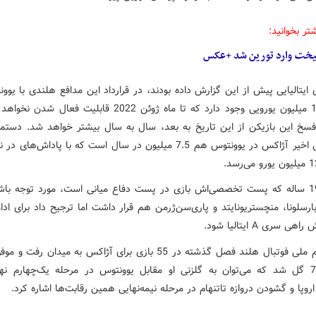
تر بخوانید:
یخت
وارد تورین شد +عکس
 ایتالیایی پیش از این گزارش داده بودند، در قرارداد این مدافع هلندی با یوو
فسخ 150 میلیون یورویی وجود دارد که تا ماه ژوئن 2022 قابلیت فعا
فسخ این بازیکن از این تاریخ به بعد، سال به سال بیشتر خواهد شد. دستمز
چند فصل اخیر آژاکس در یوونتوس هم 7.5 میلیون در سال است که با پاداش‌های
دلیخت 19 ساله که پست تخصصی‌اش بازی در پست دفاع میانی است، مورد توجه باش
سلونا، منچستریونایتد و پاری‌سن‌ژرمن هم قرار داشت اما ترجیح داد برای ادا
هی سری A ایتالیا شود.
مدافع تیم ملی فوتبال هلند فصل گذشته در 55 بازی برای آژاکس به میدان رف
رساندن 7 گل شد که می‌توان به گلزنی او مقابل یوونتوس در مرحله یک‌چهارم ن
اروپا و گشودن دروازه تاتنهام در مرحله نیمه‌نهایی همین رقابت‌ها اشاره کرد.