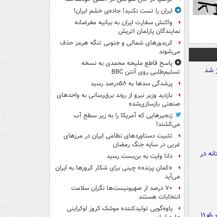
ایران را تست نکنید! جاده‌ی خشم ایران!
واکنش سفارت ایران به بیانیه مغرضانه
نمایندگان پارلمان اتریش
کریدورهای شمالی و جنوبی تنگه هرمز حذف
می‌شوند
پاسخ قاطع ملیحه محمدی به نسخه
تسلیم‌طلبی روی آنتن BBC
پرشدگی سدها به ۵۸درصد رسید
بازدید وزیر نیرو از روند برق‌رسانی به واحدهای
صنعتی بازسازی‌شده
زنجیرهایی که آمریکا را به زیر سطح آب
می‌کشند!
تثبیت دستاوردهای نظامی ایران در مرزهای
غربی در سایه جنگ رمضان
دانا وایت به بن‌بست رسید
«کمانِ پرنده» چینی برای شکار کروزها به ایران
می‌آید
۷۰ درصد از صهیونیست‌ها نگران سلامت
انتخابات هستند
یاوه‌گویی تولیدکننده موشک کروز اوکراینی
موج بارش‌های تابستانه در راه ۱۱