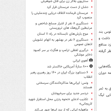
سناریوی بلاگر زن برای قتل شوهرش
دشان از دست عربستان فرار کرد
عربستان فرمانده ائتلاف دریایی چندملیتی را
منصوب کرد
دستگیری ۸ نفر از اشرار مسلح شاخص و
مرتبطین گروهک های تروریستی
نتوس بند
موج بارش‌های تابستانه در راه ۱۱ استان
ل شدن نخواهد داشت و
دستگیری ۶ نفر در بهشهر به اتهام تشویش
د مدافع
اذهان عمومی
درگیری لفظی ترامپ و هگزث بر سر کمبود
 در نظر گرفته
ذخایر موشکی
آهوی ایرانی
گاه‌هایی
۸۰۰ سازۀ آمریکایی خاکستر شد
مه دوران
۶ دستاورد بزرگ ایران در ۱۶۰ روز رهبری رهبر
انقلاب
ونس: ایرانی‌ها مذاکره‌کنندگان سرسختی
هستند
ت و موفق به ثمر
دردسر جدید برای سرخپوشان
هایی لیگ
تکذیب ادعای «نحوه ردزنی محل استقرار شهید
لاریجانی»
ماهواره ایرانی که از سد ابرها عبور می‌کند