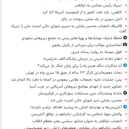
تبریک رئیس مجلس به ذوالقدر
الکعبی: باید نفت کشور را از قیمومیت آمریکا آزاد کرد
آتش سوزی در یک مخزن سوخت در باکو
قالیباف انتصاب محسن رضایی به دبیری شورای عالی امنیت ملی را تبریک
گفت
لحظۀ شلیک موشک‌ها و پهپادهای یمنی به تجمع نیروهای سعودی
آماده‌سازی مواکب برای میزبانی از زائران رضوی
افول موساد به روایت رسانه عبری
اعلام حادثه امنیتی در نزدیکی باشگاه گلف «ترامپ»
آیا مذاکرات تنگه هرمز راه را برای پایان جنگ باز می‌کند؟
نجات معجزه‌آسای کارگر ۲۲ ساله از عمق ۱۵ متری چاه در تهران
یمن: عملیات علیه تجمعات نظامی سعودی در المخا با دقت بالا انجام شد
تصاویر جدید از انهدام مواضع نیروهای آمریکایی در غرب آسیا
حادثه وحشتناک حین مسابقات سوارکاری در قرقیزستان
محسن رضایی دبیر شورای عالی امنیت ملی شد
آتش‌بس‌ها و تهدیدها کمکی به پیشبرد اهداف ترامپ نکردند!
واکنش جهاد اسلامی به کارشکنی نتانیاهو در توافق آتش‌بس
انتصاب ذوالقدر به عنوان مشاور سیاسی رهبر معظم انقلاب
تکاپوی نتانیاهو برای پوشاندن ضعف‌های ارتش رژیم صهیونیستی