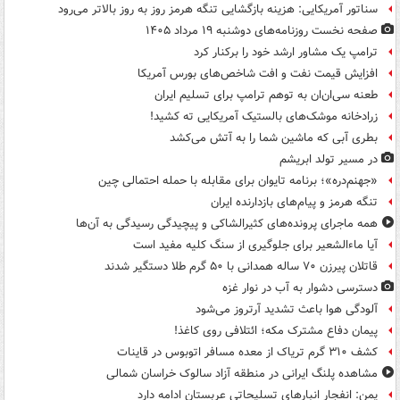
سناتور آمریکایی: هزینه بازگشایی تنگه هرمز روز به روز بالاتر می‌رود
صفحه نخست روزنامه‌های دوشنبه ۱۹ مرداد ۱۴۰۵
ترامپ یک مشاور ارشد خود را برکنار کرد
افزایش قیمت نفت و افت شاخص‌های بورس آمریکا
طعنه سی‌ان‌ان به توهم ترامپ برای تسلیم ایران
زرادخانه موشک‌های بالستیک آمریکایی ته کشید!
بطری آبی که ماشین شما را به آتش می‌کشد
در مسیر تولد ابریشم
«جهنم‌دره»؛ برنامه تایوان برای مقابله با حمله احتمالی چین
تنگه هرمز و پیام‌های بازدارنده ایران
همه ماجرای پرونده‌های کثیرالشاکی و پیچیدگی رسیدگی به آن‌ها
آیا ماءالشعیر برای جلوگیری از سنگ کلیه مفید است
قاتلان پیرزن ۷۰ ساله همدانی با ۵۰ گرم طلا دستگیر شدند
دسترسی دشوار به آب در نوار غزه
آلودگی هوا باعث تشدید آرتروز می‌شود
پیمان دفاع مشترک مکه؛ ائتلافی روی کاغذ!
کشف ۳۱۰ گرم تریاک از معده مسافر اتوبوس در قاینات
مشاهده پلنگ ایرانی در منطقه آزاد سالوک خراسان شمالی
یمن: انفجار انبارهای تسلیحاتی عربستان ادامه دارد