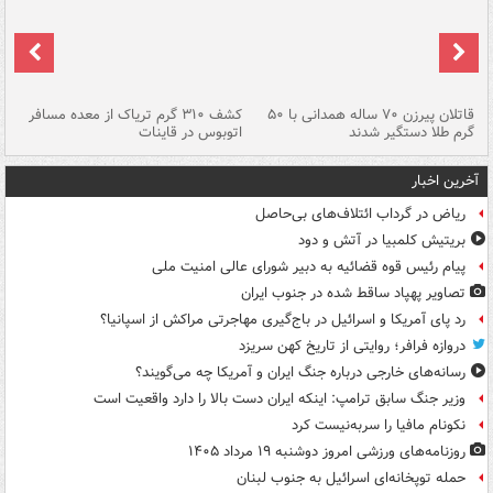
قاتلان پیرزن ۷۰ ساله همدانی با ۵۰
کشف ۳۱۰ گرم تریاک از معده مسافر
گرم طلا دستگیر شدند
اتوبوس در قاینات
عمق ۱۵ م
آخرین اخبار
ریاض در گرداب ائتلاف‌های بی‌حاصل
بریتیش کلمبیا در آتش و دود
پیام رئیس قوه قضائیه به دبیر شورای عالی امنیت ملی
تصاویر پهپاد ساقط شده در جنوب ایران
رد پای آمریکا و اسرائیل در باج‌گیری مهاجرتی مراکش از اسپانیا؟
دروازه فرافر؛ روایتی از تاریخ کهن سریزد
رسانه‌های خارجی درباره جنگ ایران و آمریکا چه می‌گویند؟
وزیر جنگ سابق ترامپ: اینکه ایران دست بالا را دارد واقعیت است
نکونام مافیا را سربه‌نیست کرد
روزنامه‌های ورزشی امروز دوشنبه ۱۹ مرداد ۱۴۰۵
حمله توپخانه‌ای اسرائیل به جنوب لبنان