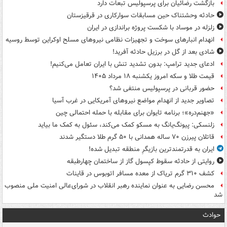
بازگشت رضائیان برای پرسپولیس تبعات دارد
حادثه وحشتناک حین مسابقات سوارکاری در قرقیزستان
زلزله در موساد با شکست پروژه براندازی در ایران
انهدام انبارهای سوخت و تجهیزات نظامی نیروهای مسلح اوکراین توسط روسیه
شادی بعد از گل در برزیل حادثه آفرید!
ادعای جدید ترامپ: بدون تشدید تنش با ایران تعامل می‌کنیم!
قیمت طلا و سکه امروز یکشنبه ۱۸ مرداد ۱۴۰۵
حضور قربانی در پرسپولیس منتفی شد؟
تصاویر جدید از انهدام مواضع نیروهای آمریکایی در غرب آسیا
«جهنم‌دره»؛ برنامه تایوان برای مقابله با حمله احتمالی چین
زلنسکی: پیونگ‌یانگ به مسکو کمک می‌کند، سئول به کمک ما بیاید
قاتلان پیرزن ۷۰ ساله همدانی با ۵۰ گرم طلا دستگیر شدند
ایران به قدرتمندترین بازیگرِ منطقه تبدیل شده!
روایتی از حادثه سقوط کپسول گاز از ساختمان چهارطبقه
کشف ۳۱۰ گرم تریاک از معده مسافر اتوبوس در قاینات
محسن رضایی به عنوان نماینده رهبر انقلاب در شورای‌عالی امنیت ملی منصوب
شد
حوادث