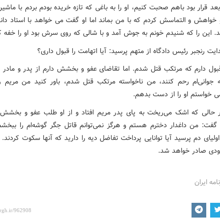
عد قرار بود باهم صحبت کنیم، او را به باغی که تازه خریده بودم بردم با ما
و خواهش و التماسش کردم که با من بماند اما او گفت می خواهد با استاد د
د. این را که شنیدم خونم به جوش آمد و با شالی که روی سرش بود او را خفه کرد
ت رنجبر رئیس دادگاه از متهم پرسید: آیا اتهامت را قبول داری؟
بول دارم که مرتکب قتل شدم. اما تقاضای عفو و بخشش دارم از پدر و مادر 
 جوانی‌ام رحم کنند، من ناخواسته مرتکب قتل شدم، باور کنید من مریم 
ی خواستم او را از دست بدهم.
الی که اشک می‌ریخت به پای پدر مریم افتاد و از او طلب عفو و بخشش ک
 گفت: من داغدار دخترم هستم و هرگز نمی‌توانم قاتل جگر گوشه‌ام را ببخ
ولیای دم پرسید آیا توانایی پرداخت تفاضل دیه را دارید که آنها سکوت کردند.
زودی صادر خواهد شد.
امه ایران