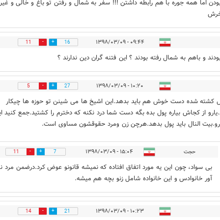
بودن اما همه جوره با هم رابطه داشتن !!! سفر به شمال و رفتن تو باغ و خالی و غیره
خرش
۰۹:۴۴ - ۱۳۹۸/۰۳/۰۹
11
16
بودند و باهم به شمال رفته بودند ؟ این فتنه گران دین ندارند ؟
۱۰:۲۰ - ۱۳۹۸/۰۳/۰۹
5
27
کشته شده دست خوش هم باید بدهد.این اشیخ ها می شینن تو حوزه ها چیکار
یارو از کجاش بیاره پول بده بگه دست شما درد نکنه که دخترم را کشتید.جمع کنید ا
و.بیت النال باید پول بدهد.هرچن زن ومرد حقوقشون مساوی است.
حجت
۱۵:۰۴ - ۱۳۹۸/۰۳/۰۹
11
7
بی سواد، چون این یه مورد اتفاق افتاده که نمیشه قانونو عوض کرد.درضمن مرد نا
آور خانوادس و این خانواده شامل زنو بچه هم میشه.
۱۰:۲۳ - ۱۳۹۸/۰۳/۰۹
14
21