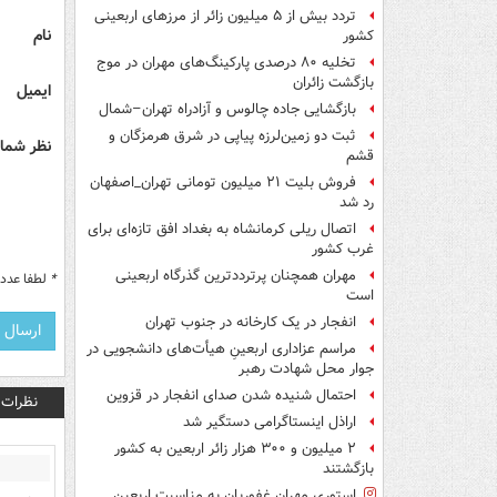
تردد بیش از ۵ میلیون زائر از مرزهای اربعینی
نام
کشور
تخلیه ۸۰ درصدی پارکینگ‌های مهران در موج
بازگشت زائران
ایمیل
بازگشایی جاده چالوس و آزادراه تهران–شمال
ثبت دو زمین‌لرزه پیاپی در شرق هرمزگان و
نظر شما 
قشم
فروش بلیت ۲۱ میلیون تومانی تهران_اصفهان
رد شد
اتصال ریلی کرمانشاه به بغداد افق تازه‌ای برای
غرب کشور
مهران همچنان پرترددترین گذرگاه اربعینی
*
لطفا عدد م
است
انفجار در یک کارخانه در جنوب تهران
مراسم عزاداری اربعینِ هیأت‌های دانشجویی در
جوار محل شهادت رهبر
احتمال شنیده شدن صدای انفجار در قزوین
نظرات
اراذل اینستاگرامی دستگیر شد
۲ میلیون و ۳۰۰ هزار زائر اربعین به کشور
بازگشتند
استوری مهران غفوریان به مناسبت اربعین