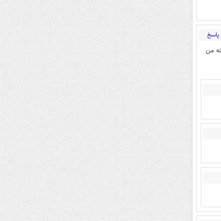
پاسخ
ته من