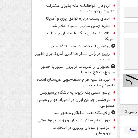
اردوغان: توافقنامه مکه پذیرای مشارکت
کشورهای دوست است
ادعای بسنت درباره توافق ایران و آمریکا
نتایج آزمون مدارس سمپاد اعلام شد
تاثیرات منفی جنگ علیه ایران بر بازار کار
آمریکا
رونمایی از مختصات جدید تنگۀ هرمز
روبیو در رأس فشار حداکثری آمریکا برای تغییر
مسیر کوبا
تصویری از تمرینات ترابزون اسپور با حضور
ساویچ، صلاح و اونانا
نبرد ما علیه طرح سلطه‌جویی عربستان است،
نه مردم جنوب یمن
پاسخ منفی یک لژیونر به باشگاه پرسپولیس
درخشش جوانان ایران در المپیاد جهانی هوش
مصنوعی
بررسی: 3
پالایشگاه نفت اسلواکی منفجر شد
دور هفتم مذاکرات لبنان و رژیم صهیونیستی
ترامپ و سودای پیروزی در انتخابات
پاسخ
میان‌دوره‌ای