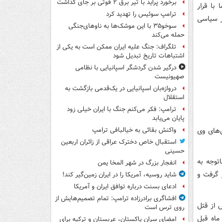
برخورد پراید با تیر برق ۲ فوتی بر جای گذاشت
سیاسی دی سال ۹۶ دستگیر اما با قرار
ترامپ سوئیس را تهدید کرد
ر سیاسی
سوخو۳۵ با این موشک‌ها به ناوهای‌جنگی
حمله می‌کند
تلگراف: جنگ علیه ایران ممکن است به یکی از
اشتباهات تاریخ تبدیل شود
درگیر شدن گردشگر اسپانیایی با نظامی
صهیونیست
دروازه‌بان اسپانیایی در یک‌قدمی بازگشت به
استقلال
ترامپ: فکر می‌کنم جنگ با ایران خیلی زود
پایان می‌یابد
‌های وی
واکنش بقائی به خیالبافی ترامپ
استقبال خاص دخترک عراقی از زائران اربعین
حسینی
اتوجه به
انفجار بزرگ در شهر المخا یمن
 گرفت و
شاید روسیه، آمریکا را در ایران زمین‌گیر کند!
ادعای بسنت درباره توافق ایران و آمریکا
افشاگری برادرزاده ترامپ: تمام تصمیم‌هایش از
 از قتل
روی ترس است
ماه قبل
امضای سران پاکستان، عربستان و ترکیه برای