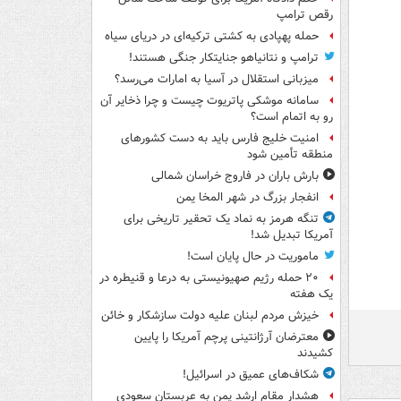
رقص ترامپ
حمله پهپادی به کشتی ترکیه‌ای در دریای سیاه
ترامپ و نتانیاهو جنایتکار جنگی هستند!
میزبانی استقلال در آسیا به امارات می‌رسد؟
سامانه موشکی پاتریوت چیست و چرا ذخایر آن
رو به اتمام است؟
امنیت خلیج فارس باید به دست کشورهای
منطقه تأمین شود
بارش باران در فاروج خراسان شمالی
انفجار بزرگ در شهر المخا یمن
تنگه هرمز به نماد یک تحقیر تاریخی برای
آمریکا تبدیل شد!
ماموریت در حال پایان است!
۲۰ حمله رژیم صهیونیستی به درعا و قنیطره در
یک هفته
خیزش مردم لبنان علیه دولت سازشکار و خائن
معترضان آرژانتینی پرچم آمریکا را پایین
کشیدند
شکاف‌های عمیق در اسرائیل!
هشدار مقام ارشد یمن به عربستان سعودی