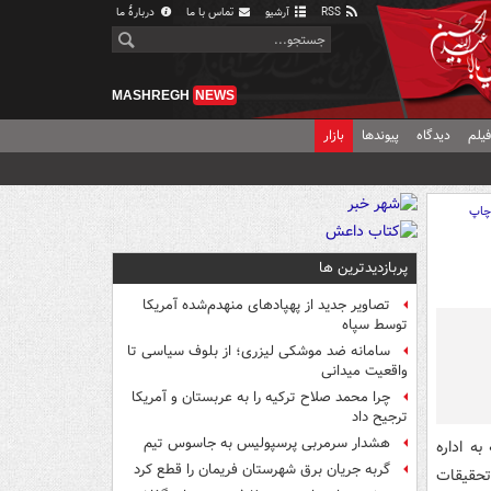
RSS
آرشیو
تماس با ما
دربارهٔ ما
MASHREGH
NEWS
یلم
دیدگاه
پیوندها
بازار
اپ
پربازدیدترین ها
تصاویر جدید از پهپادهای منهدم‌شده آمریکا
توسط سپاه
سامانه ضد موشکی لیزری؛ از بلوف سیاسی تا
واقعیت میدانی
چرا محمد صلاح ترکیه را به عربستان و آمریکا
ترجیح داد
هشدار سرمربی پرسپولیس به جاسوس تیم
ساله- با مراجعه به اداره
گربه جریان برق شهرستان فریمان را قطع کرد
تحقیقات