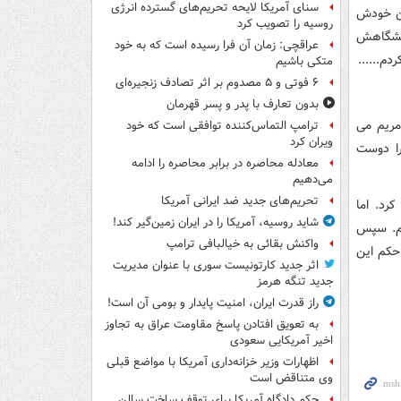
سنای آمریکا لایحه تحریم‌های گسترده انرژی
شین خودش
روسیه را تصویب کرد
انشگاهش
عراقچی: زمان آن فرا رسیده است که به خود
م......
متکی باشیم
۶ فوتی و ۵ مصدوم بر اثر تصادف زنجیره‌ای
بدون تعارف با پدر و پسر قهرمان
مریم می
ترامپ التماس‌کننده توافقی است که خود
ویران کرد
را دوست
معادله محاصره در برابر محاصره را ادامه
می‌دهیم
تحریم‌های جدید ضد ایرانی آمریکا
رد. اما
شاید روسیه، آمریکا را در ایران زمین‌گیر کند!
شم. سپس
واکنش بقائی به خیالبافی ترامپ
 حکم این
اثر جدید کارتونیست سوری با عنوان مدیریت
جدید تنگه هرمز
راز قدرت ایران، امنیت پایدار و بومی آن است!
به تعویق افتادن پاسخ مقاومت عراق به تجاوز
اخیر آمریکایی سعودی
اظهارات وزیر خزانه‌داری آمریکا با مواضع قبلی
وی متناقض است
حکم دادگاه آمریکا برای توقف ساخت سالن