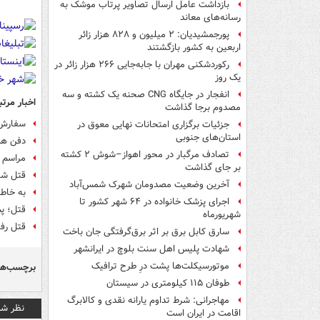
بازداشت عامل ارسال تصاویر پرتاب موشک به
رسانه‌های معاند
پورجمشیدیان: ۲ میلیون و ۸۲۸ هزار زائر
اربعین به کشور بازگشتند
رکوردشکنی مهران با جابه‌جایی ۲۶۶ هزار زائر در
یک روز
انفجار در جایگاه CNG صحنه یک کشته و سه
اخبار مرتب
مصدوم برجا گذاشت
سفارش 
جزئیات برگزاری امتحانات نهایی معوق در
استان‌های جنوبی
دفن همس
تصادف مرگبار در محور اهواز–شوش ۲ کشته
مراسم 
بر جای گذاشت
قتل شو
آخرین وضعیت مصدومان شهرک شمس‌آباد
به خاط
اجرای پزشک خانواده در ۶۴ شهر کشور تا
قتل؛ پ
شهریورماه
قتل رف
سارق کابل برق بر اثر برق‌گرفتگی جان باخت
شهادت پلیس اهل سنت بلوچ در ایرانشهر
موتورسیکلت‌ها پشت درِ طرح ترافیک
برچسب‌ها
طوفان ۱۱۵ کیلومتری در سیستان
مهاجرانی: شرط تداوم یارانه نقدی و کالابرگ
نظر شم
اقامت در ایران است