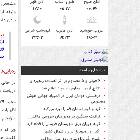
اذان صبح
طلوع آفتاب
اذان ظهر
۱۲:۱۰
۰۵:۱۷
۰۳:۴۲
وثیقه آز
بودن علت
غروب خورشید
اذان مغرب
نیمه‌شب شرعی
بیش
۲۳:۲۲
۱۹:۲۳
۱۹:۰۳
انگ
قتل
نقش
تازه های جامعه
ردیابی‌ه
۶ فوتی و ۵ مصدوم بر اثر تصادف زنجیره‌ای
در حالی 
نتایج آزمون مدارس سمپاد اعلام شد
دریافت که
درخشش جوانان ایران در المپیاد جهانی هوش
مصنوعی
گرد و غبار آسمان قم را تیره می‌کند
اظهارات 
ترافیک سنگین در محورهای خروجی مازندران
سرانجام ب
گربه جریان برق شهرستان فریمان را قطع کرد
وی که در
رگبار و رعدوبرق در راه شمال کشور
گفت: هفت
پاسخ تأمین‌اجتماعی به زمان پرداخت