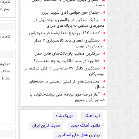
نامزد 
حسینی
اینم آ
اجتماع خون‌خواهی آقای شهید ایران
ترافیک سنگین در چالوس و تردد روان در
محورهای منتهی به پایانه‌های مرزی
کشف ۱۹۲ تن برنج احتکارشده در بندرعباس
نامزد 
دستگیری اعضای باند کلاهبرداری ۲ هزار
میلیاردی در تهران
بزرگترین معایب پاوربانک‌های قابل حمل
«طلق» در سند مالکیت به چه معناست؟
دخترش 
دستگیری کارگر ۳۶ ساله پس از قتل کارفرما در
میکنن.
تویسرکان
بساط ر
محدودیت‌های ترافیکی اربعینی در جاده‌های
شمال‌
آغاز مرحله دوم برنامه ملی پزشک‌خانواده با
دستور رئیس‌جمهور
آپ آهنگ
موزیک شاه
دانلود آهنگ جدید
سایت تاریخ ایران
بهترین هتل های استانبول