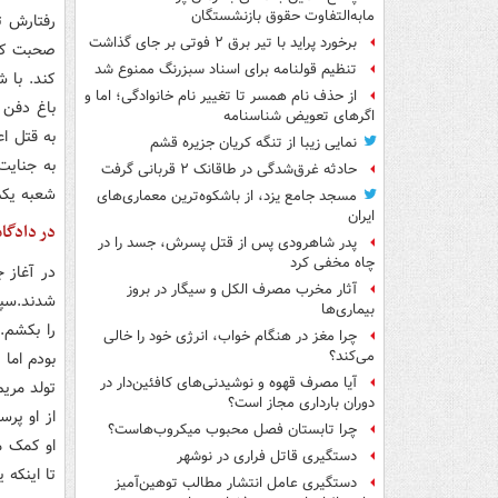
مابه‌التفاوت حقوق بازنشستگان
رفتارش ت
برخورد پراید با تیر برق ۲ فوتی بر جای گذاشت
صحبت کنیم
تنظیم قولنامه برای اسناد سبزرنگ ممنوع شد
کند. با 
از حذف نام همسر تا تغییر نام خانوادگی؛ اما و
باغ دفن 
اگرهای تعویض شناسنامه
نمایی زیبا از تنگه کریان جزیره قشم
به جنایت
حادثه غرق‌شدگی در طاقانک ۲ قربانی گرفت
شعبه یکم 
مسجد جامع یزد، از باشکوه‌ترین معماری‌های
ایران
در دادگاه
پدر شاهرودی پس از قتل پسرش، جسد را در
چاه مخفی کرد
در آغاز 
آثار مخرب مصرف الکل و سیگار در بروز
شدند.سپس
بیماری‌ها
چرا مغز در هنگام خواب، انرژی خود را خالی
می‌کند؟
بودم اما
آیا مصرف قهوه و نوشیدنی‌های کافئین‌دار در
تولد مریم
دوران بارداری مجاز است؟
از او پر
چرا تابستان فصل محبوب میکروب‌هاست؟
او کمک م
دستگیری قاتل فراری در نوشهر
تا اینکه 
دستگیری عامل انتشار مطالب توهین‌آمیز