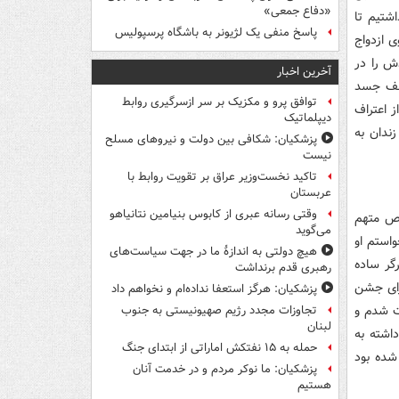
«دفاع جمعی»
شتیم تا
پاسخ منفی یک لژیونر به باشگاه پرسپولیس
ی ازدواج
ش را در
آخرین اخبار
کشف جسد
توافق پرو و مکزیک بر سر ازسرگیری روابط
پس از اعتراف
دیپلماتیک
ندان به
پزشکیان: شکافی بین دولت و نیروهای مسلح
نیست
تاکید نخست‌وزیر عراق بر تقویت روابط با
عربستان
وقتی رسانه عبری از کابوس بنیامین نتانیاهو
اص متهم
می‌گوید
استم او
هیچ دولتی به اندازۀ ما در جهت سیاست‌های
 کارگر ساده
رهبری قدم برنداشت
رای جشن
پزشکیان: هرگز استعفا نداده‌ام و نخواهم داد
حت شدم و
تجاوزات مجدد رژیم صهیونیستی به جنوب
لبنان
اشته به
حمله به ۱۵ نفتکش‌ اماراتی از ابتدای جنگ
شده بود
پزشکیان: ما نوکر مردم و در خدمت آنان
هستیم