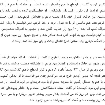
غییر کرد و گفت از ازدواج با من پشیمان شده است. روز حادثه با هم قرار گذا
. او ادعا کرد یکی از استادان دانشگاه از او خواستگاری کرده و قصد دارد با و
شنیدن این حرف، کنترل خود را از دست دادم و خفه‌اش کردم.بعد از قتل جسد
کردم بعد هم ماشین او را به تهران برده و رها کردم. نمی‌خواستم تا زمان 
به قتل اعتراف کنم، اما بعد از ۱۰ روز راز جنایت فاش شد و مجبور به اعتراف شدم.
، کیفرخواست وی به اتهام قتل عمد صادر شد و صبح دیروز این مرد جوان از ز
دادگاه کیفری یک استان البرز انتقال یافت و پای میز محاکمه ایستاد.
جلسه پدر و مادر سالخورده مریم با طرح شکایت از قضات دادگاه خواستار قص
 متهم در جایگاه ایستاد و گفت: من مریم را عاشقانه دوست داشتم و نمی‌خو
را بکشم. من ومریم از سال ۹۳ رسماً نامزد کردیم و قرار ازدواج باهم گذاشتیم.من
 هر آنچه که درمی آوردم خرج مریم می‌کردم چون می‌خواستم با او زندگی کنم.ب
 با هم به شمال رفتیم اما متوجه شدم او با مرد غریبه‌ای در ارتباط است، نارا
سیدم این مرد کیست؟ او گفت استاد دانشگاهش است و به خاطر پرونده‌ای که د
ی‌کند. ولی هر روز که می‌گذشت رفتار مریم بیشتر تغییر می‌کرد و با من سرد 
یک روز پیامک داد و گفت که نمی‌خواهد با من ازدواج کند.