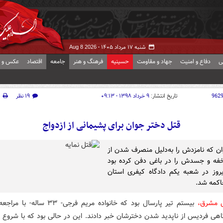
شنبه ۱۷ مرداد ۱۴۰۵ -
Aug 8 2026
ی
دفاع و امنیت
جهاد و مقاومت
حسینیه
فرهنگ و هنر
جامعه
اقتصاد
عکس و ف
962
تاریخ انتشار:
۹ خرداد ۱۳۹۸ - ۰۹:۱۳
۱۹ نظر
چ
قتل دختر جوان برای پشیمانی از ازدواج
ن که نامزدش را به‌دلیل منصرف شدن از
خفه و جسدش را در باغی دفن کرده بود
وز در شعبه یکم دادگاه کیفری استان
حاکمه شد.
ش مشرق،
بیستم تیر پارسال بود که خانواده مریم فرجی- ۳۳ 
هی فردیس از ناپدید شدن دخترشان خبر دادند. این در حالی بود که با شروع 