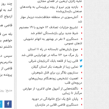
علیه زائران اربعین در فضای مجازی
چند روز ب
بازدید وزیر نیرو از روند برق‌رسانی به واحدهای
آمد به ا
صنعتی بازسازی‌شده
ازدواج کن
آتش‌سوزی در منطقه حفاظت‌شده دیزمار مهار
شد
قاضی هدای
تشریح جزئیات تصادف ۱۲ خودرو با ۱۹ مصدوم
شرط جدید برای بازنشستگی اعلام شد
بله من ق
دستگیری ۶ نفر در بهشهر به اتهام تشویش
خواهم به
اذهان عمومی
داشتم نم
موج بارش‌های تابستانه در راه ۱۱ استان
راز مرگ مرد ۷۲ ساله در تهرانپارس فاش شد
سپس در ح
قابی زیبا از قلعه بابک آذربایجان شرقی
مادرمریم
نمایی زیبا از طبیعت بکر استان گیلان
قاضی از ا
سناریوی بلاگر زن برای قتل شوهرش
پرونده ب
اهمیت تشخیص زودهنگام بیماری‌های
دریچه‌ای قلب
ناگفته‌هایی از آمپول های لاغری؛ از عوارض
منبع: روزن
مرگبار تا زیبایی
پایان تلخ یک نزاع خانوادگی در دورود
دستگیری قاضی قلابی در مازندران