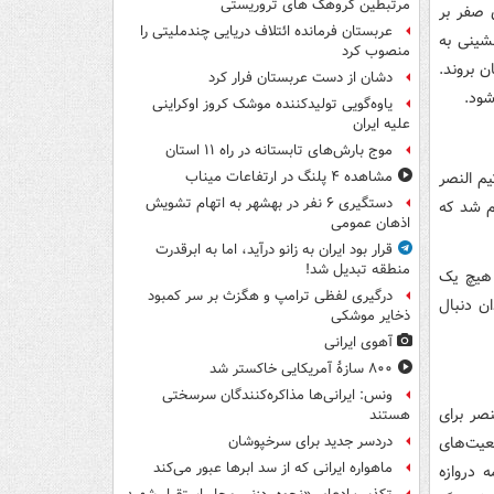
مرتبطین گروهک های تروریستی
 صفر بر
عربستان فرمانده ائتلاف دریایی چندملیتی را
 با صدرنشینی به
منصوب کرد
ستان بروند.
دشان از دست عربستان فرار کرد
یاوه‌گویی تولیدکننده موشک کروز اوکراینی
علیه ایران
موج بارش‌های تابستانه در راه ۱۱ استان
یم النصر
مشاهده ۴ پلنگ در ارتفاعات میناب
دستگیری ۶ نفر در بهشهر به اتهام تشویش
 تک ختم شد که
اذهان عمومی
قرار بود ایران به زانو درآید، اما به ابرقدرت
منطقه تبدیل شد!
و هیچ یک
درگیری لفظی ترامپ و هگزث بر سر کمبود
ن دنبال
ذخایر موشکی
آهوی ایرانی
۸۰۰ سازۀ آمریکایی خاکستر شد
ونس: ایرانی‌ها مذاکره‌کنندگان سرسختی
نصر برای
هستند
عیت‌های
دردسر جدید برای سرخپوشان
ماهواره ایرانی که از سد ابرها عبور می‌کند
 دروازه