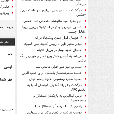
جدایی 
حیله‌گر!
عکس/ ب
بازگشت مسلمان به پرسپولیس در قامت مربی
پیروزی 
+عکس
تیم جدید امید عالیشاه مشخص شد +عکس
برچسب‌ها
تساوی میلان و اینتر در استرالیا/ پیروزی یووه
مقابل چلسی
۳ کاپیتان ایران بدون پیشنهاد بزرگ
نظر شم
دیدار سفیر ژاپن با رییس کمیته ملی المپیک
جنجال جدید نیمار در برزیل +فیلم
نام
می‌شد به آسانی کمتر پول داد و رضاییان را نگه
داشت
ایمیل
سرمربی تیم ملی عراق ماندنی شد
جلسه سرنوشت‌ساز بارسلونا برای جذب آلوارز
صعود هانیه رستمیان به رده پنجم جهان
نظر شما 
بازگشت جام باشگاههای فوتسال آسیا به
تقویم AFC
درس ایتالیایی‌ به بازیکنان استقلال و
پرسپولیس!
رامین رضاییان رسماً از استقلال جدا شد
*
لطفا عدد م
دوست نداشتم با ذهن درگیر در پرسپولیس