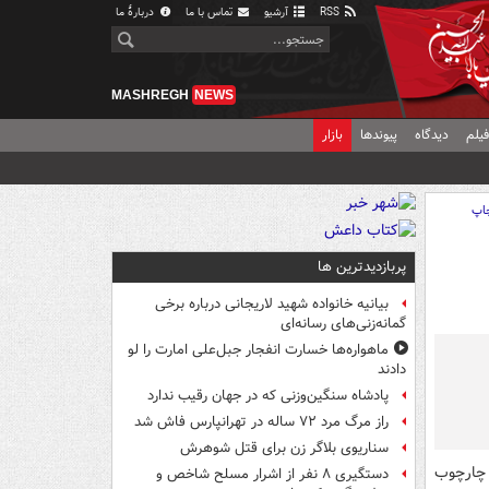
RSS
آرشیو
تماس با ما
دربارهٔ ما
MASHREGH
NEWS
یلم
دیدگاه
پیوندها
بازار
اپ
پربازدیدترین ها
بیانیه خانواده شهید لاریجانی درباره برخی
گمانه‌زنی‌های رسانه‌ای
ماهواره‌ها خسارت انفجار جبل‌علی امارت را لو
دادند
پادشاه سنگین‌وزنی که در جهان رقیب ندارد
راز مرگ مرد ۷۲ ساله در تهرانپارس فاش شد
سناریوی بلاگر زن برای قتل شوهرش
۲ و در چارچوب
دستگیری ۸ نفر از اشرار مسلح شاخص و