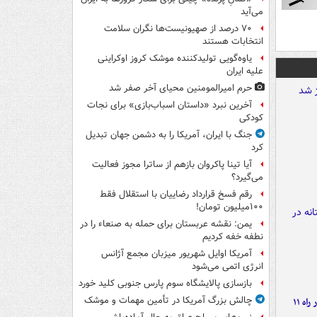
می‌آید
۷۰ درصد از صهیونیست‌ها نگران سلامت
انتخابات هستند
یاوه‌گویی تولیدکننده موشک کروز اوکراینی
علیه ایران
حرم امیرالمومنین محیای آخر صفر شد
آخرین نبرد «داستان اسباب‌بازی» برای نجات
کودکی
جنگ با ایران، آمریکا را به دشمن جهان تبدیل
کرد
آیا تینا پاکروان بازهم از ساترا مجوز فعالیت
می‌گیرد؟
رقم فسخ قرارداد رضاییان با استقلال فقط
۱۰۰میلیون تومان!
یمن: نقشه عربستان برای حمله به صنعاء را در
نطفه خفه کردیم
آمریکا اوایل شهریور میزبان مجمع آژانس
انرژی اتمی می‌شود
بازسازی پالایشگاه سوم پارس جنوبی کلید خورد
چالش بزرگ آمریکا در تأمین مهمات و موشک
موج بارش‌های تابستانه در راه ۱۱