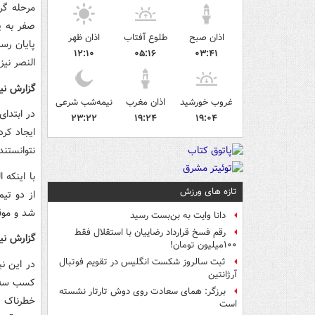
مرحله گر
اذان صبح
طلوع آفتاب
اذان ظهر
۱۲:۱۰
۰۵:۱۶
۰۳:۴۱
النصر نیز با ۱۰ امتیاز به عنوان تیم دوم به مرحله بعدی راه یافت تا 
گزارش ن
غروب خورشید
اذان مغرب
نیمه‌شب شرعی
در ابتدای
۲۳:۲۲
۱۹:۲۴
۱۹:۰۴
نتوانستند
با اینکه 
تازه های ورزش
از دو تی
شد و موق
دانا وایت به بن‌بست رسید
رقم فسخ قرارداد رضاییان با استقلال فقط
گزارش نی
۱۰۰میلیون تومان!
ثبت سالروز شکست انگلیس در تقویم فوتبال
در این نی
آرژانتین
کسب سه ا
برزگر: همای سعادت روی دوش تارتار نشسته
خطرناک و
است