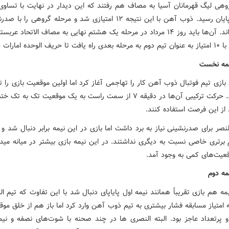
وهی لیگ قهرمانان آسیا به مصاف هم رفتند که این دیدار در نهایت با تساوی
صفر به پایان رسید. ذوب آهن با این نتیجه ۱۲ امتیازی شد و مرحله گروهی را
پایان رساند. آن‌ها باید روز ۱۴ مرداد در مرحله یک هشتم نهایی به مصاف الاتحاد عرب
حریف الوحده امارات شود.
یمه نخست
 بازی تیم فوتبال ذوب آهن کار را تهاجمی آغاز کرد اما اولین موقعیت بازی را ت
ایجاد کرد. حرکت ترکیبی آن‌ها در دقیقه ۷ از سمت راست به یک موقعیت تک به
 از این فرصت استفاده کنند.
النصر برای صدرنشینی نیاز به برد داشت اما بازی در این نیمه برابر دنبال شد 
م برتری خاصی نسبت به دیگری نداشتند. در این نیمه بازی بیشتر در میانه میدا
عیت‌های کمی به وجود آمد.
مه دوم
مه هم بازی تقریباً همانند نیمه اول پایاپای دنبال شد با این تفاوت که تیم ال
متیاز مسابقه فشار بیشتری به تیم ذوب آهن وارد کرد اما باز هم از خلق موق
 پرتعداد عاجز بود. البته
النصری
ها
در چند صحنه با شوت‌های
نصفه
و نیمه