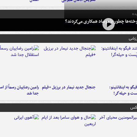
ده
خته‌ها چطور با موساد همکاری می‌کردند؟
رزشی
یگو به اینفانتینو:
جنجال جدید نیمار در برزیل +فیلم
رامین رضاییان رسماً از اس
ست‌ و حیله‌گر!
جدا شد
عکس