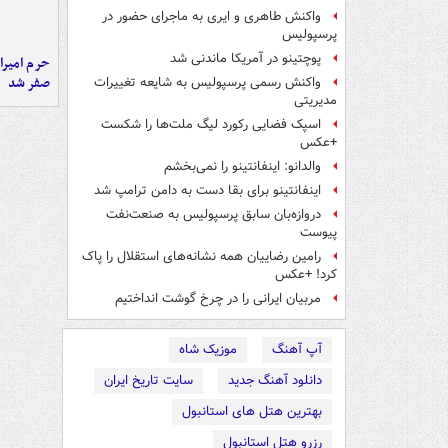
واکنش طاهری و ایری به ماجرای حضور در
پرسپولیس
پوچتینو در آمریکا ماندنی شد
حرم امیرا
صفر شد
واکنش رسمی پرسپولیس به شایعه تغییرات
مدیریتی
اسپک فضایی رکورد لیگ ملت‌ها را شکست
+عکس
والدانو: اینفانتینو را نمی‌بخشم
اینفانتینو برای بقا دست به دامن ترامپ شد
دروازه‌بان سابق پرسپولیس به صنعت‌نفت
پیوست
رامین رضاییان همه نشانه‌های استقلال را پاک
کرد! +عکس
مربیان ایرانی را در چرخ گوشت انداختیم
آپ آهنگ
موزیک شاه
دانلود آهنگ جدید
سایت تاریخ ایران
بهترین هتل های استانبول
رزرو هتل استانبول