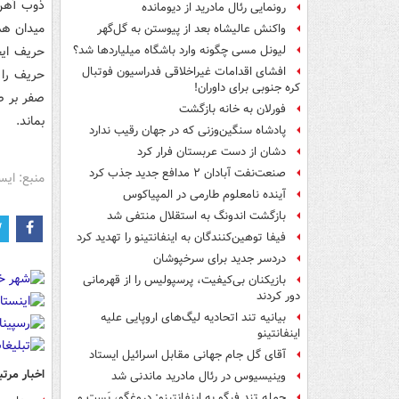
ذوب آهن 
رونمایی رئال مادرید از دیومانده
میدان هم
واکنش عالیشاه بعد از پیوستن به گل‌گهر
لیونل مسی چگونه وارد باشگاه میلیاردها شد؟
افشای اقدامات غیراخلاقی فدراسیون فوتبال
حریف را ب
کره جنوبی برای داوران!
صفر بر ص
فورلان به خانه بازگشت
بماند.
پادشاه سنگین‌وزنی که در جهان رقیب ندارد
دشان از دست عربستان فرار کرد
صنعت‌نفت آبادان ۲ مدافع جدید جذب کرد
منبع: ایس
آینده نامعلوم طارمی در المپیاکوس
بازگشت اندونگ به استقلال منتفی شد
فیفا توهین‌کنندگان به اینفانتینو را تهدید کرد
دردسر جدید برای سرخپوشان
بازیکنان بی‌کیفیت، پرسپولیس را از قهرمانی
دور کردند
بیانیه تند اتحادیه لیگ‌های اروپایی علیه
اینفانتینو
آقای گل جام جهانی مقابل اسرائیل ایستاد
اخبار مرتب
وینیسیوس در رئال مادرید ماندنی شد
حمله تند فیگو به اینفانتینو: دروغگو، پَست‌ و