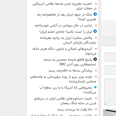
«ضربه مغزی» شدن صدها نظامی آمریکایی
در حملات ایران
جنگ در جبهه لبنان بعد از تفاهم‌نامه چه
تغییری کرده؟
ترامپ در حال سوختن در آتشی خودساخته
ایران را تست نکنید! جاده‌ی خشم ایران!
واکنش سفارت ایران به بیانیه مغرضانه
نمایندگان پارلمان اتریش
کریدورهای شمالی و جنوبی تنگه هرمز حذف
می‌شوند
پاسخ قاطع ملیحه محمدی به نسخه
تسلیم‌طلبی روی آنتن BBC
پرشدگی سدها به ۵۸درصد رسید
بازدید وزیر نیرو از روند برق‌رسانی به واحدهای
صنعتی بازسازی‌شده
زنجیرهایی که آمریکا را به زیر سطح آب
می‌کشند!
تثبیت دستاوردهای نظامی ایران در مرزهای
غربی در سایه جنگ رمضان
دانا وایت به بن‌بست رسید
«کمانِ پرنده» چینی برای شکار کروزها به ایران