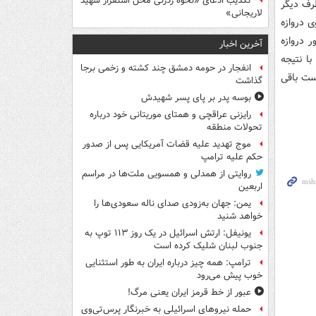
تکذیب ادعای «نحوه ردزنی محل استقرار شهید
رف دیگر
لاریجانی»
 دروازه
 راه دور دروازه
آخرین اخبار
با نتیجه
انفجار در حومه دمشق چند کشته و زخمی برجا
ست باقی
گذاشت
بوسه‌ پدر بر پای پسر شهیدش
رایزنی عراقچی و همتای موریتانی خود درباره
تحولات منطقه
موج تهدید علیه قضات آمریکایی پس از صدور
حکم علیه ترامپ
روایتی از همدلی و همسویی ملت‌ها در مراسم
اربعین
یمن: جهان به‌زودی صدای ناله سعودی‌ها را
خواهد شنید
یونیفل: ارتش اسرائیل در یک روز ۱۱۳ توپ به
جنوب لبنان شلیک کرده است
ترامپ: همه چیز درباره ایران به طور استثنایی
خوب پیش می‌رود
عبور از خط قرمز ایران یعنی مرگ!
حمله نیروهای اسرائیلی به خبرنگار پرس‌تی‌وی