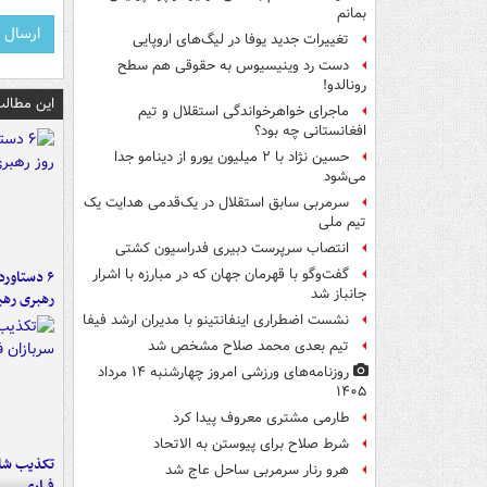
بمانم
تغییرات جدید یوفا در لیگ‌های اروپایی
دست رد وینیسیوس به حقوقی هم سطح
رونالدو!
این مطالب
ماجرای خواهرخواندگی استقلال و تیم
افغانستانی چه بود؟
حسین نژاد با ۲ میلیون یورو از دینامو جدا
می‌شود
سرمربی سابق استقلال در یک‌قدمی هدایت یک
تیم ملی
انتصاب سرپرست دبیری فدراسیون کشتی
گفت‌وگو با قهرمان جهان که در مبارزه با اشرار
جانباز شد
رهبری رهب
نشست اضطراری اینفانتینو با مدیران ارشد فیفا
تیم بعدی محمد صلاح مشخص شد
روزنامه‌های ورزشی امروز چهارشنبه ۱۴ مرداد
۱۴۰۵
طارمی مشتری معروف پیدا کرد
شرط صلاح برای پیوستن به الاتحاد
تکذیب شای
هرو رنار سرمربی ساحل عاج شد
فراری