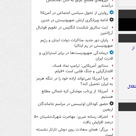
نیروهای مسلح عراق به حال آماده‌باش
درآمدند
روایتی از تحول سیاسی اجتماعی در آمریکا!
ادامه ویرانگری ارتش صهیونیستی در جنین
ثبت سالروز شکست انگلیس در تقویم فوتبال
آرژانتین
پایان دور جدید مذاکرات دولت لبنان و رژیم
صهیونیستی در رم ایتالیا
درماندگی صهیونیست‌ها در برابر استراتژی و
قدرت ایران
سناتور آمریکایی: ترامپ نماد فساد،
اقتدارگرایی و جنگ طلبی است +فیلم
چرا آمریکا نمی‌تواند اراده خود را در تنگه هرمز
به ایران تحمیل کند؟
تقلال
آمریکا: از پرتاب موشکی کره شمالی مطلع
هستیم
حضور کودکان اوتیسمی در مراسم جاماندگان
اربعین
اعتراف رسانه عبری: مهاجرت شهرک‌نشینان ۵۰
درصد افزایش یافت
برزگر: همای سعادت روی دوش تارتار نشسته
است