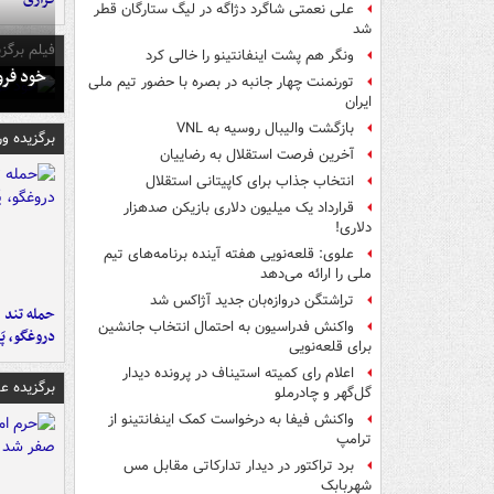
علی نعمتی شاگرد دژاگه در لیگ ستارگان قطر
شد
فیلم برگزی
ونگر هم پشت اینفانتینو را خالی کرد
خود فرو
تورنمنت چهار جانبه در بصره با حضور تیم ملی
ایران
بازگشت والیبال روسیه به VNL
برگزیده و
آخرین فرصت استقلال به رضاییان
انتخاب جذاب برای کاپیتانی استقلال
قرارداد یک میلیون دلاری بازیکن صدهزار
دلاری!
علوی: قلعه‌نویی هفته آینده برنامه‌های تیم
ملی را ارائه می‌دهد
تراِشتگن دروازه‌بان جدید آژاکس شد
حمله تند ف
واکنش فدراسیون به احتمال انتخاب جانشین
دروغگو، پَ
برای قلعه‌نویی
اعلام رای کمیته استیناف در پرونده دیدار
برگزیده 
گل‌گهر و چادرملو
واکنش فیفا به درخواست کمک اینفانتینو از
ترامپ
برد تراکتور در دیدار تدارکاتی مقابل مس
شهربابک