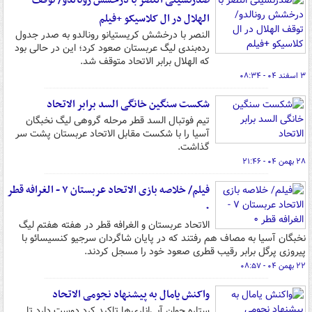
صدرنشینی النصر با درخشش رونالدو/ توقف
الهلال در ال کلاسیکو +فیلم
النصر با درخشش کریستیانو رونالدو به صدر جدول
رده‌بندی لیگ عربستان صعود کرد؛ این در حالی بود
که الهلال برابر الاتحاد متوقف شد.
۳ اسفند ۰۴ - ۰۸:۳۴
شکست سنگین خانگی السد برابر الاتحاد
تیم فوتبال السد قطر مرحله گروهی لیگ نخبگان
آسیا را با شکست مقابل الاتحاد عربستان پشت سر
گذاشت.
۲۸ بهمن ۰۴ - ۲۱:۴۶
فیلم/ خلاصه بازی الاتحاد عربستان ۷ - الغرافه قطر
۰
الاتحاد عربستان و الغرافه قطر در هفته هفتم لیگ
نخبگان آسیا به مصاف هم رفتند که در پایان شاگردان سرجیو کنسیسائو با
پیروزی پرگل برابر رقیب قطری صعود خود را مسجل کردند.
۲۲ بهمن ۰۴ - ۰۸:۵۷
واکنش یامال به پیشنهاد نجومی الاتحاد
ستاره جوان آبی‌اناری‌ها تاکید کرد دوست دارد تا