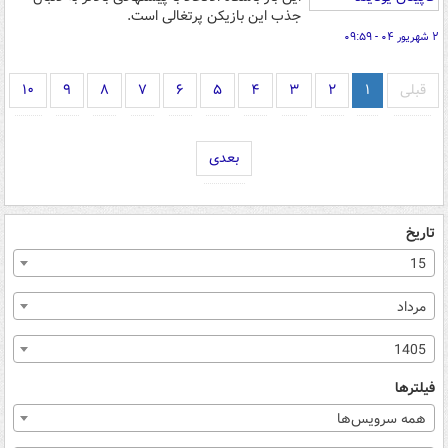
جذب این بازیکن پرتغالی است.
۲ شهریور ۰۴ - ۰۹:۵۹
قبلی
۱
۲
۳
۴
۵
۶
۷
۸
۹
۱۰
بعدی
تاریخ
15
مرداد
1405
فیلترها
همه سرویس‌ها