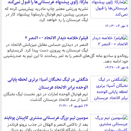
مارکا: ژاوی پیشنهاد عربستانی‌ها را قبول نمی‌کند
نشریه ورزشی معتبر چاپ مادرید پیش‌بینی کرده که
سرمربی پیشین تیم فوتبال بارسلونا پیشنهاد کار در
لیگ عربستان را رد خواهد کرد.
۷ مهر ۰۴ - ۱۲:۰۳
فیلم/ خلاصه دیدار الاتحاد ۰ - النصر ۲
النصر در دیداری حساس مقابل میزبانش الاتحاد در
لیگ عربستان به پیروزی دست پیدا کرد. کریستیانو
رونالدو و سادیو مانه گل‌های النصر را به ثمر رساندند تا این تیم به صدرنشینی
خود ادامه دهد.
۵ مهر ۰۴ - ۰۹:۲۷
شگفتی در لیگ نخبگان آسیا؛ برتری لحظه پایانی
الوحده برابر الاتحاد عربستان
تیم فوتبال الوحده امارات در دور نخست لیگ نخبگان
آسیا از سد الاتحاد عربستان گذشت.
۲۴ شهریور ۰۴ - ۲۱:۴۱
سومین تیم بزرگ عربستانی مشتری کاپیتان یونایتد
بعد از ناکامی النصر و الهلال در جذب برونو فرناندز
این بار باشگاه الاتحاد با پیشنهادی بالاتر به دنبال