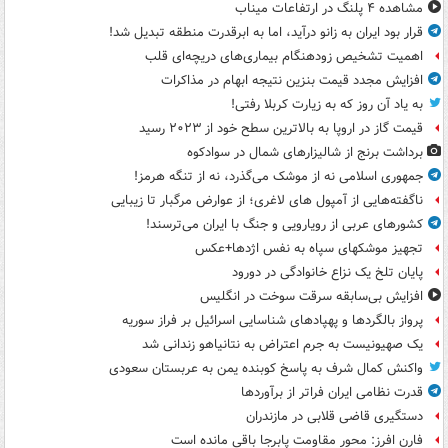
مشاهده ۴ پلنگ در ارتفاعات میناب
قرار بود ایران به زانو درآید، اما به ابرقدرت منطقه تبدیل شد!
اهمیت تشخیص زودهنگام بیماری‌های دریچه‌ای قلب
افزایش مجدد قیمت بنزین نتیجه ابهام در مذاکرات
به یاد آن روز که به زیارت کربلا رفتی!
قیمت گاز در اروپا به بالاترین سطح خود از ۲۰۲۳ رسید
برداشت برنج از شالیزارهای شمال در سوادکوه
جمهوری اسلامی نه از موشک می‌گذرد، نه از تنگه هرمز!
ناگفته‌هایی از آمپول های لاغری؛ از عوارض مرگبار تا زیبایی
کشورهای عربی از رویارویی و جنگ با ایران می‌ترسند!
تجهیز موشکهای سپاه به نفس اژدها+عکس
پایان تلخ یک نزاع خانوادگی در دورود
افزایش بی‌سابقه سرقت سوخت در انگلیس
پرواز بالگردها و پهپادهای شناسایی اسرائیل بر فراز سوریه
یک صهیونیست به جرم اعتراض به نتانیاهو زندانی شد
واکنش کمال شرف به پاسخ کوبنده یمن به عربستان سعودی
قدرت نظامی ایران فراتر از برآوردها
دستگیری قاضی قلابی در مازندران
فارن افرز: محور مقاومت پابرجا باقی مانده است