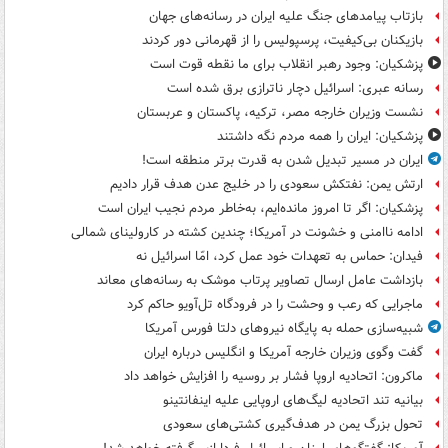
بازتاب پیامدهای جنگ علیه ایران در رسانه‌های جهان
بازیکنان بی‌کیفیت، پرسپولیس را از قهرمانی دور کردند
پزشکیان: وجود رهبر انقلاب برای ما نقطه قوت است
رسانه عبری: اسرائیل دچار ناترازی برق شده است
نشست وزیران خارجه مصر، ترکیه، پاکستان و عربستان
پزشکیان: ایران را همه مردم نگه داشتند
ایران در مسیر تبدیل شدن به قدرت برتر منطقه است!
ارتش یمن: نفتکش سعودی را در خلیج عدن هدف قرار دادیم
پزشکیان: اگر تا امروز مانده‌ایم، به‌خاطر مردم نجیب ایران است
ادامه ناامنی و خشونت در آمریکا؛ چندین کشته در کارولینای شمالی
فیدان: حماس به تعهدات خود عمل کرد، امّا اسرائیل نه
بازداشت عامل ارسال تصاویر پرتاب موشک به رسانه‌های معاند
ماجرایی که رعب و وحشت را در فرودگاه تل‌آویو حاکم کرد
شبیه‌سازی حمله به پایگاه نیروهای دلتا فورس آمریکا
گفت وگوی وزیران خارجه آمریکا و انگلیس درباره ایران
ماکرون: اتحادیه اروپا فشار بر روسیه را افزایش خواهد داد
بیانیه تند اتحادیه لیگ‌های اروپایی علیه اینفانتینو
تحول بزرگ یمن در هدف‌گیری کشتی‌های سعودی