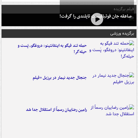
فیلم برگزیده
صاعقه جان فوتبالیست تایلندی را گرفت!
برگزیده ورزشی
حمله تند فیگو به اینفانتینو: دروغگو، پَست‌ و
حیله‌گر!
جنجال جدید نیمار در برزیل +فیلم
رامین رضاییان رسماً از استقلال جدا شد