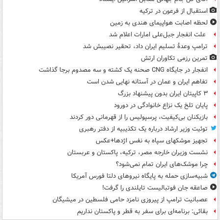
استقبال از فرعون در ترکیه
لحظه اصابت هواپیمای هندی به زمین
علت انفجار جبل‌علی امارات اعلام شد
ترامپ وعدۀ تسلیم ایران داد، تحقیر نصیبش شد
تمرین رزمی تکاوران ارتش
انفجار در جایگاه CNG صحنه یک کشته و سه مصدوم برجا گذاشت
تفاهم ایران و عمان در آستانه نهایی شدن است
۳ کاپیتان ایران بدون پیشنهاد بزرگ
پایان تلخ یک نزاع خانوادگی در دورود
بازیکنان بی‌کیفیت، پرسپولیس را از قهرمانی دور کردند
توئیت وزیر ارشاد درباره یک تکذیبیه از دفتر رهبری
تجهیز موشکهای سپاه به نفس اژدها+عکس
نشست وزیران خارجه مصر، ترکیه، پاکستان و عربستان
چرا موشک‌های ایران تمام نمی‌شود؟
شبیه‌سازی حمله به پایگاه نیروهای دلتا فورس آمریکا
صاعقه جان فوتبالیست تایلندی را گرفت!
عصبانیت ترامپ از پیروزی نامزد حامی فلسطین در میشیگان
بقائی: برنامه‌ای برای سفر به قطر و پاکستان نداریم